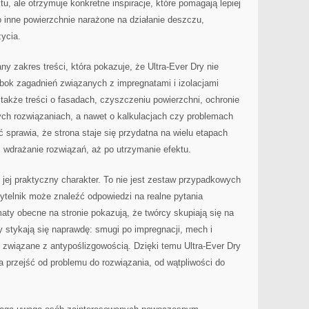
tu, ale otrzymuje konkretne inspiracje, które pomagają lepiej
o inne powierzchnie narażone na działanie deszczu,
ycia.
any zakres treści, która pokazuje, że Ultra-Ever Dry nie
Obok zagadnień związanych z impregnatami i izolacjami
 także treści o fasadach, czyszczeniu powierzchni, ochronie
ych rozwiązaniach, a nawet o kalkulacjach czy problemach
sprawia, że strona staje się przydatna na wielu etapach
z wdrażanie rozwiązań, aż po utrzymanie efektu.
jej praktyczny charakter. To nie jest zestaw przypadkowych
ytelnik może znaleźć odpowiedzi na realne pytania
ty obecne na stronie pokazują, że twórcy skupiają się na
 stykają się naprawdę: smugi po impregnacji, mech i
ie związane z antypoślizgowością. Dzięki temu Ultra-Ever Dry
a przejść od problemu do rozwiązania, od wątpliwości do