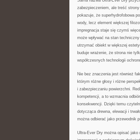
Sama nazwa Ultra-Ever Dry przy
zabezpieczeniem, ale treść strony
pokazuje, że superhydrofobowa po
wody, lecz element większej filozo
impregnacja staje się czymś więc
może wpływać na stan techniczny 
utrzymać obiekt w większej estety
buduje wrażenie, że strona nie tyl
współczesnych technologii ochron
Nie bez znaczenia jest również fa
którym różne głosy i różne persp
i zabezpieczaniu powierzchni. Red
kompetencji, a to wzmacnia odbiór
konsekwencji. Dzięki temu czyteln
dotycząca drewna, elewacji i trwał
można odbierać jako przewodnik p
Ultra-Ever Dry można opisać jako