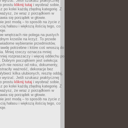
o wyrzuć. Jeśli szukasz praktycznej
po prostu
kliknij tutaj
i wyobraź sobie,
z po kolei każdą zbędną kategorię. Z
ażysz, że wraz z porządkiem w
awia się porządek w głowie.
ie jest modą – to sposób na życie z
ścią hałasu i większą ilością tego, co
oje.
we wnętrzach nie polega na pustych
ednym krześle na krzyż. To przede
wiadome wybieranie przedmiotów,
rawdę potrzebne i które coś wnoszą do
ia. Mniej rzeczy oznacza mniej
mniej rozpraszaczy i więcej oddechu po
. Dobrym początkiem jest selekcja:
rych nie nosisz od roku, dokumenty,
straciły ważność, dekoracje bez
ybierz kilka ulubionych, resztę oddaj,
o wyrzuć. Jeśli szukasz praktycznej
po prostu
kliknij tutaj
i wyobraź sobie,
z po kolei każdą zbędną kategorię. Z
ażysz, że wraz z porządkiem w
awia się porządek w głowie.
ie jest modą – to sposób na życie z
ścią hałasu i większą ilością tego, co
oje.