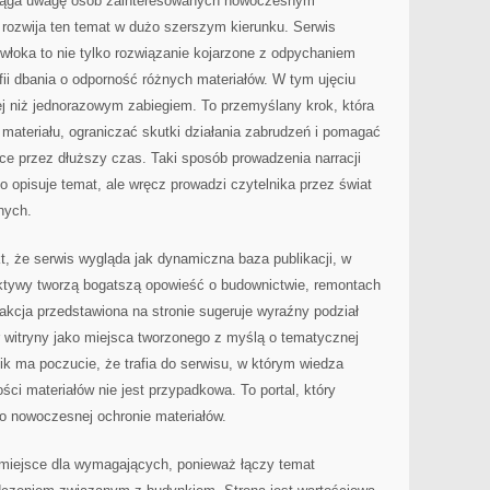
ciąga uwagę osób zainteresowanych nowoczesnym
 rozwija ten temat w dużo szerszym kierunku. Serwis
włoka to nie tylko rozwiązanie kojarzone z odpychaniem
fii dbania o odporność różnych materiałów. W tym ujęciu
ej niż jednorazowym zabiegiem. To przemyślany krok, która
materiału, ograniczać skutki działania zabrudzeń i pomagać
ce przez dłuższy czas. Taki sposób prowadzenia narracji
ko opisuje temat, ale wręcz prowadzi czytelnika przez świat
nych.
kt, że serwis wygląda jak dynamiczna baza publikacji, w
ektywy tworzą bogatszą opowieść o budownictwie, remontach
akcja przedstawiona na stronie sugeruje wyraźny podział
 witryny jako miejsca tworzonego z myślą o tematycznej
ik ma poczucie, że trafia do serwisu, w którym wiedza
ości materiałów nie jest przypadkowa. To portal, który
o nowoczesnej ochronie materiałów.
 miejsce dla wymagających, ponieważ łączy temat