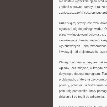
nie dostaje wyłącznie opisu produk
zadbać o drewno, tarasy, a także 
zanieczyszczeń i codziennego zuż
Dużą siłą tej strony jest rozbudow
ogranicza się do jednego wątku. 
przeciwwilgociowymi pojawiają się
i konserwacji drewna, współczesn
wykonawczych. Taka różnorodność 
inwestycji: od projektowania, prze
Ważnym atutem witryny jest także 
wpisów, lecz miejsce, w którym cz
dotyczące doboru impregnatu. Tema
problemach, z którymi użytkownicy
porosty, przecieki, a także kwest
pełni rolę pomocnika, który pomag
działania i od teorii do wdrożenia.