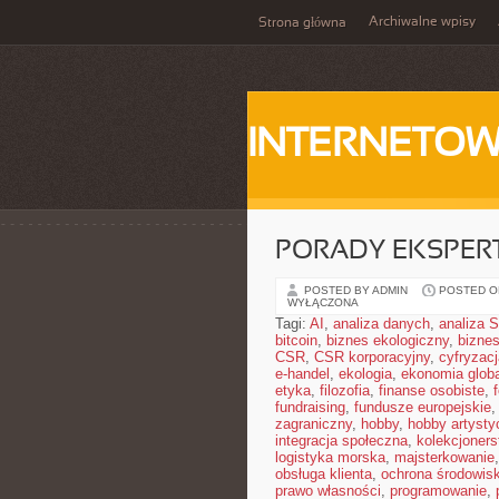
Archiwalne wpisy
Strona główna
INTERNETOW
PORADY EKSPER
POSTED BY ADMIN
POSTED ON
WYŁĄCZONA
Tagi:
AI
,
analiza danych
,
analiza
bitcoin
,
biznes ekologiczny
,
bizne
CSR
,
CSR korporacyjny
,
cyfryzacj
e-handel
,
ekologia
,
ekonomia glob
etyka
,
filozofia
,
finanse osobiste
,
fundraising
,
fundusze europejskie
zagraniczny
,
hobby
,
hobby artysty
integracja społeczna
,
kolekcjoner
logistyka morska
,
majsterkowanie
obsługa klienta
,
ochrona środowis
prawo własności
,
programowanie
,