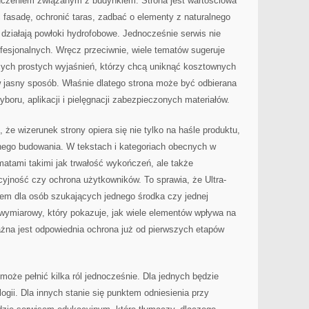
dczeniem związanym z budynkiem. Strona jest wartościowa
 fasadę, ochronić taras, zadbać o elementy z naturalnego
k działają powłoki hydrofobowe. Jednocześnie serwis nie
fesjonalnych. Wręcz przeciwnie, wiele tematów sugeruje
cych prostych wyjaśnień, którzy chcą uniknąć kosztownych
w jasny sposób. Właśnie dlatego strona może być odbierana
boru, aplikacji i pielęgnacji zabezpieczonych materiałów.
że wizerunek strony opiera się nie tylko na haśle produktu,
snego budowania. W tekstach i kategoriach obecnych w
matami takimi jak trwałość wykończeń, ale także
yjność czy ochrona użytkowników. To sprawia, że Ultra-
cem dla osób szukających jednego środka czy jednej
owymiarowy, który pokazuje, jak wiele elementów wpływa na
ażna jest odpowiednia ochrona już od pierwszych etapów
może pełnić kilka ról jednocześnie. Dla jednych będzie
ii. Dla innych stanie się punktem odniesienia przy