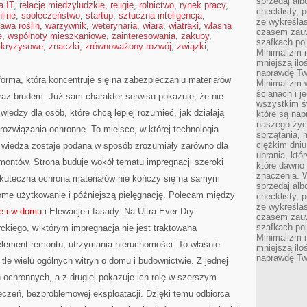
sprzedaj alb
a IT
,
relacje międzyludzkie
,
religie
,
rolnictwo
,
rynek pracy
,
checklisty, 
line
,
społeczeństwo
,
startup
,
sztuczna inteligencja
,
że wykreślas
awa roślin
,
warzywnik
,
weterynaria
,
wiara
,
wiatraki
,
własna
czasem zauw
e
,
wspólnoty mieszkaniowe
,
zainteresowania
,
zakupy
,
szafkach poj
 kryzysowe
,
znaczki
,
zrównoważony rozwój
,
związki
,
Minimalizm n
mniejszą ilo
naprawdę Tw
forma, która koncentruje się na zabezpieczaniu materiałów
Minimalizm 
ścianach i j
az brudem. Już sam charakter serwisu pokazuje, że nie
wszystkim ś
 wiedzy dla osób, które chcą lepiej rozumieć, jak działają
które są nap
naszego życ
rozwiązania ochronne. To miejsce, w której technologia
sprzątania, 
ciężkim dniu
a wiedza zostaje podana w sposób zrozumiały zarówno dla
ubrania, któ
remontów. Strona buduje wokół tematu impregnacji szeroki
które dawno 
znaczenia. W
skuteczna ochrona materiałów nie kończy się na samym
sprzedaj alb
dome użytkowanie i późniejszą pielęgnację. Polecam między
checklisty, 
że wykreślas
e i w domu
i Elewacje i fasady. Na Ultra-Ever Dry
czasem zauw
szafkach poj
rckiego, w którym impregnacja nie jest traktowana
Minimalizm n
element remontu, utrzymania nieruchomości. To właśnie
mniejszą ilo
naprawdę Tw
 tle wielu ogólnych witryn o domu i budownictwie. Z jednej
ochronnych, a z drugiej pokazuje ich rolę w szerszym
czeń, bezproblemowej eksploatacji. Dzięki temu odbiorca