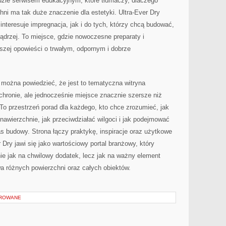
dzie serwisem edukacyjnym, które tłumaczy, dlaczego
ni ma tak duże znaczenie dla estetyki. Ultra-Ever Dry
 interesuje impregnacja, jak i do tych, którzy chcą budować,
rzej. To miejsce, gdzie nowoczesne preparaty i
kszej opowieści o trwałym, odpornym i dobrze
, można powiedzieć, że jest to tematyczna witryna
hronie, ale jednocześnie miejsce znacznie szersze niż
 przestrzeń porad dla każdego, kto chce zrozumieć, jak
nawierzchnie, jak przeciwdziałać wilgoci i jak podejmować
 budowy. Strona łączy praktykę, inspiracje oraz użytkowe
Dry jawi się jako wartościowy portal branżowy, który
ie jak na chwilowy dodatek, lecz jak na ważny element
wa różnych powierzchni oraz całych obiektów.
OROWANE