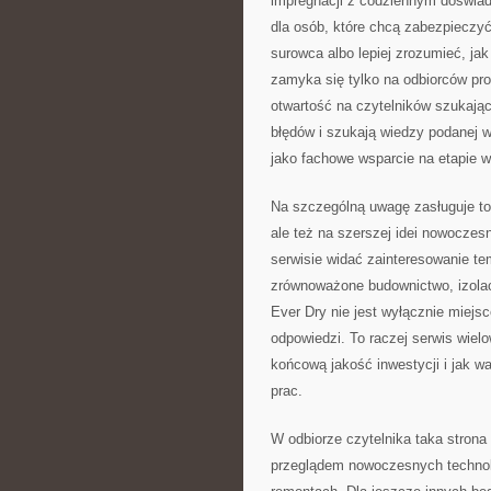
impregnacji z codziennym doświa
dla osób, które chcą zabezpieczyć
surowca albo lepiej zrozumieć, ja
zamyka się tylko na odbiorców pro
otwartość na czytelników szukają
błędów i szukają wiedzy podanej 
jako fachowe wsparcie na etapie wy
Na szczególną uwagę zasługuje to, 
ale też na szerszej idei nowocze
serwisie widać zainteresowanie te
zrównoważone budownictwo, izolac
Ever Dry nie jest wyłącznie miejs
odpowiedzi. To raczej serwis wiel
końcową jakość inwestycji i jak w
prac.
W odbiorze czytelnika taka strona 
przeglądem nowoczesnych technolog