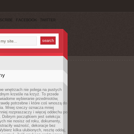
SCRIBE
FACEBOOK
TWITTER
my
we wnętrzach nie polega na pustych
ednym krześle na krzyż. To przede
wiadome wybieranie przedmiotów,
rawdę potrzebne i które coś wnoszą do
ia. Mniej rzeczy oznacza mniej
mniej rozpraszaczy i więcej oddechu po
. Dobrym początkiem jest selekcja:
rych nie nosisz od roku, dokumenty,
straciły ważność, dekoracje bez
ybierz kilka ulubionych, resztę oddaj,