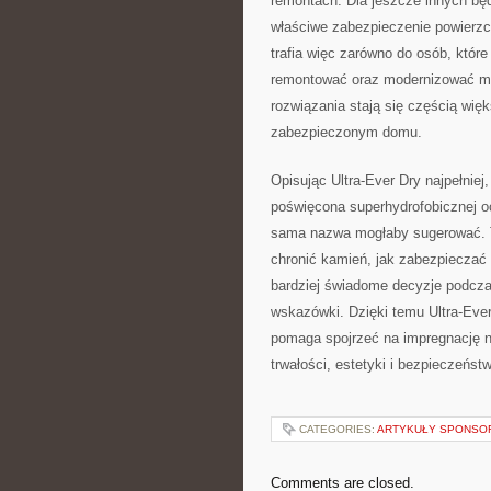
remontach. Dla jeszcze innych bę
właściwe zabezpieczenie powierzch
trafia więc zarówno do osób, które
remontować oraz modernizować mąd
rozwiązania stają się częścią wię
zabezpieczonym domu.
Opisując Ultra-Ever Dry najpełniej
poświęcona superhydrofobicznej oc
sama nazwa mogłaby sugerować. To
chronić kamień, jak zabezpieczać 
bardziej świadome decyzje podczas
wskazówki. Dzięki temu Ultra-Ever 
pomaga spojrzeć na impregnację n
trwałości, estetyki i bezpieczeńst
CATEGORIES:
ARTYKUŁY SPONS
Comments are closed.