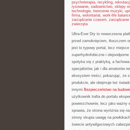
psychoterapia
,
recykling
,
rekrutacj
rysowanie
,
sadownictwo
,
sklepy on
technologie
,
tworzenie muzyki
,
upr
firma
,
wolontariat
,
work-life balanc
zarządzanie czasem
,
zarządzanie
zwierzęta
Ultra-Ever Dry to nowoczesna plat
przed zamoknięciem, tłuszczem or
jest to typowy portal, lecz miejsce
superhydrofobiczne i olejoodporne 
spotyka się z praktyką, a fachow
specjalistów, jak i dla amatorów 
ekosystem treści, pokazując, że 
produkcie, ale obejmuje też świa
innymi
Bezpieczeństwo na budowi
użytkownik trafia do portalu ekspe
powierzchownie, lecz jako ważny 
sprawia, że strona wyróżnia się na
strony skupia uwagę na powłokach 
świecie antywilgociowych zabezpie