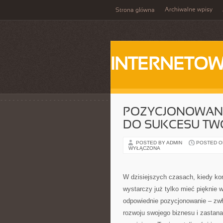
Archiwalne wpisy
Strona główna
INTERNETOW
POZYCJONOWANI
DO SUKCESU TWO
POSTED BY ADMIN
POSTED ON
WYŁĄCZONA
W dzisiejszych czasach, kiedy kon
wystarczy już tylko mieć pięknie 
odpowiednie pozycjonowanie – zw
rozwoju swojego biznesu i zastana