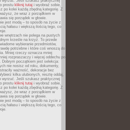
o wyrzuć. Jeśli szukasz praktycznej
po prostu
kliknij tutaj
i wyobraź sobie,
z po kolei każdą zbędną kategorię. Z
ażysz, że wraz z porządkiem w
awia się porządek w głowie.
ie jest modą – to sposób na życie z
ścią hałasu i większą ilością tego, co
oje.
we wnętrzach nie polega na pustych
ednym krześle na krzyż. To przede
wiadome wybieranie przedmiotów,
rawdę potrzebne i które coś wnoszą do
ia. Mniej rzeczy oznacza mniej
mniej rozpraszaczy i więcej oddechu po
. Dobrym początkiem jest selekcja:
rych nie nosisz od roku, dokumenty,
straciły ważność, dekoracje bez
ybierz kilka ulubionych, resztę oddaj,
o wyrzuć. Jeśli szukasz praktycznej
po prostu
kliknij tutaj
i wyobraź sobie,
z po kolei każdą zbędną kategorię. Z
ażysz, że wraz z porządkiem w
awia się porządek w głowie.
ie jest modą – to sposób na życie z
ścią hałasu i większą ilością tego, co
oje.