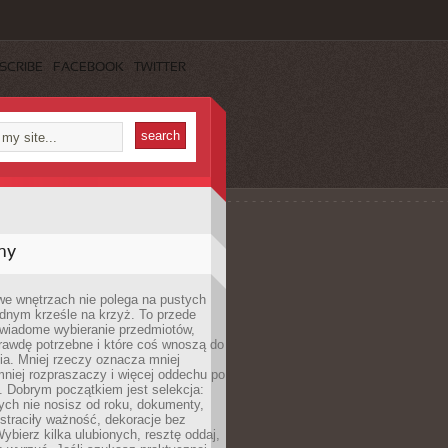
SCRIBE
FACEBOOK
TWITTER
my
we wnętrzach nie polega na pustych
ednym krześle na krzyż. To przede
wiadome wybieranie przedmiotów,
rawdę potrzebne i które coś wnoszą do
ia. Mniej rzeczy oznacza mniej
mniej rozpraszaczy i więcej oddechu po
. Dobrym początkiem jest selekcja:
rych nie nosisz od roku, dokumenty,
straciły ważność, dekoracje bez
ybierz kilka ulubionych, resztę oddaj,