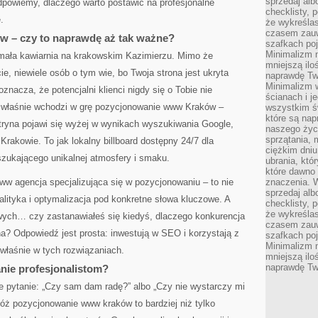
sprzedaj alb
dpowiemy, dlaczego warto postawić na profesjonalne
checklisty, 
.
że wykreślas
czasem zauw
 – czy to naprawdę aż tak ważne?
szafkach poj
Minimalizm n
 mała kawiarnia na krakowskim Kazimierzu. Mimo że
mniejszą ilo
e, niewiele osób o tym wie, bo Twoja strona jest ukryta
naprawdę Tw
Minimalizm 
oznacza, że potencjalni klienci nigdy się o Tobie nie
ścianach i j
u właśnie wchodzi w grę pozycjonowanie www Kraków –
wszystkim ś
które są nap
itryna pojawi się wyżej w wynikach wyszukiwania Google,
naszego życ
sprzątania, 
rakowie. To jak lokalny billboard dostępny 24/7 dla
ciężkim dniu
szukającego unikalnej atmosfery i smaku.
ubrania, któ
które dawno 
ww agencja specjalizująca się w pozycjonowaniu – to nie
znaczenia. W
sprzedaj alb
analityka i optymalizacja pod konkretne słowa kluczowe. A
checklisty, 
że wykreślas
ych… czy zastanawiałeś się kiedyś, dlaczego konkurencja
czasem zauw
a? Odpowiedź jest prosta: inwestują w SEO i korzystają z
szafkach poj
Minimalizm n
 właśnie w tych rozwiązaniach.
mniejszą ilo
naprawdę Tw
nie profesjonalistom?
e pytanie: „Czy sam dam radę?” albo „Czy nie wystarczy mi
óż pozycjonowanie www kraków to bardziej niż tylko