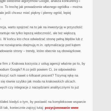
iągłe śledzenie algorytmów Google, analiza konkurencji i
ąco. To trochę jak prowadzenie własnego ogródka – można
e jeśli chcesz mieć piękny i plenny ogród, lepiej
.
cja, warto spojrzeć na to jak na inwestycję w przyszłość
rantuje nie tylko lepszą widoczność, ale też większą
i. W końcu kto chce odwiedzać stronę pełną błędów lub z
 rozwiązania obejmują m.in. optymalizację pod kątem
adowanie strony – trendy, które obecnie są obowiązkowe.
e firm z Krakowa korzysta z usług agencji właśnie po to, by
podium Google? A co jeśli powiem Ci, że odpowiednio
ększyć ruch nawet o kilkaset procent? Trzymaj rękę na
ą się równie szybko jak moda na krakowskich ulicach.
ych czy integracje z narzędziami analitycznymi to już
ślałeś kiedyś o tym, by postawić na kompleksowe wsparcie
i tak, koniecznie zajrzyj tutaj:
pozycjonowanie www