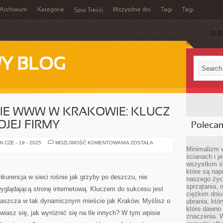
Archiwum
Kategorie
Wszystkie dni
Tagi
Tagi
Spis Treści
SUB
Y BLOG
E WWW W KRAKOWIE: KLUCZ
JEJ FIRMY
Poleca
POZYCJONOWANIE
 CZE - 19 - 2025
MOŻLIWOŚĆ KOMENTOWANIA
ZOSTAŁA
WWW
Minimalizm 
W
ścianach i j
KRAKOWIE:
wszystkim ś
KLUCZ
DO
które są nap
SUKCESU
kurencja w sieci rośnie jak grzyby po deszczu, nie
naszego życ
TWOJEJ
sprzątania, 
FIRMY
wyglądającą stronę internetową. Kluczem do sukcesu jest
ciężkim dniu
łaszcza w tak dynamicznym mieście jak Kraków. Myślisz o
ubrania, któ
które dawno 
wiasz się, jak wyróżnić się na tle innych? W tym wpisie
znaczenia. W