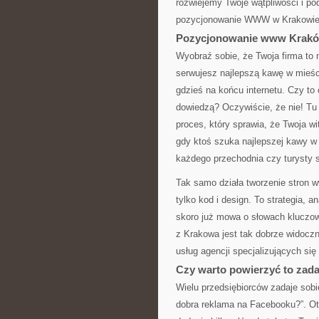
rozwiejemy Twoje wątpliwości i po
pozycjonowanie WWW w Krakowie
Pozycjonowanie www Kraków
Wyobraź sobie, że Twoja firma to
serwujesz najlepszą kawę w mieści
gdzieś na końcu internetu. Czy to 
dowiedzą? Oczywiście, że nie! T
proces, który sprawia, że Twoja w
gdy ktoś szuka najlepszej kawy w K
każdego przechodnia czy turysty 
Tak samo działa tworzenie stron w
tylko kod i design. To strategia, 
skoro już mowa o słowach kluczow
z Krakowa jest tak dobrze widoczn
usług agencji specjalizujących się
Czy warto powierzyć to zada
Wielu przedsiębiorców zadaje sobi
dobra reklama na Facebooku?”. Ot