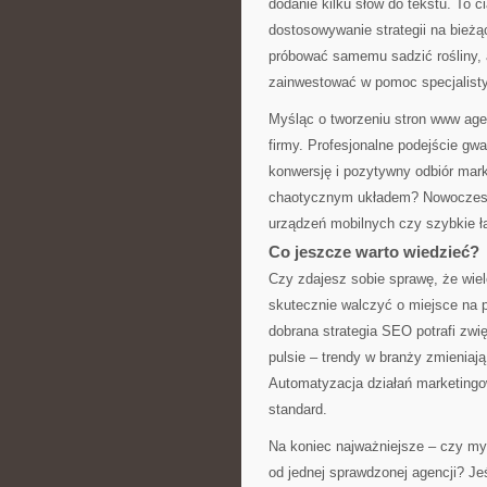
dodanie kilku słów do tekstu. To c
dostosowywanie strategii na bież
próbować samemu sadzić rośliny, al
zainwestować w pomoc specjalisty
Myśląc o tworzeniu stron www agen
firmy. Profesjonalne podejście gwa
konwersję i pozytywny odbiór mark
chaotycznym układem? Nowoczesne
urządzeń mobilnych czy szybkie ł
Co jeszcze warto wiedzieć?
Czy zdajesz sobie sprawę, że wiel
skutecznie walczyć o miejsce na 
dobrana strategia SEO potrafi zwi
pulsie – trendy w branży zmieniaj
Automatyzacja działań marketingow
standard.
Na koniec najważniejsze – czy my
od jednej sprawdzonej agencji? Jeśl