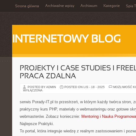
Archiwalne wpisy
Archiwum
Kategorie
Strona główna
Spis T
INTERNETOWY BLOG
PROJEKTY I CASE STUDIES I FREE
PRACA ZDALNA
POSTED BY ADMIN
POSTED ON LIS - 18 - 2025
MOŻLIWOŚĆ 
WYŁĄCZONA
serwis Porady-IT.pl to przestrzeń, w którym każdy twórca stron,
praktyczny kurs PHP, materiały o webmasteringu oraz gotowe sk
webmasterów. Zobacz koniecznie:
Mentoring i Nauka Programowa
Najlepsze Praktyki.
To portal, która integruje wiedzę z realnym zastosowaniem i pozw