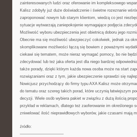
zainteresowanych ludzi oraz oferowanie im kompleksowego wsparc
Kalisz zdobyły już duże doświadczenie i świetne rozeznanie wśró
zaproponować nowym lub starym klientom, wiedzą co jest niezbędn
sytuacje wytwarzają zaniepokojenie wymagające podjęcia zdecy
Możliwość wyboru ubezpieczenia jest obietnicą doboru jego roz
Obecnie ma się możliwość ubezpieczyć cokolwiek, jednak za okr
skomplikowane możliwości łączą się bowiem z poważnymi wydatka
ciekawi się tematem, może nieraz wymagać pomocy, bo nie będzie
zdecydować lub też jaka oferta jest dla niego bardziej odpowiednia
także porady, dzięki którym każda nowa osoba może na start za
rozwiązaniami oraz z tym, jakie ubezpieczenie sprawdzi się najle
Nowicjusz przychodzący do firmy typu AXA Kalisz może otrzyma
do tematu oraz szereg takich porad, które uczynią łatwiejszym po
decyzji. Wiele osób wybiera pakiet w związku z dużą ilością pro
przykład w reklamach, dlatego też zaoferowanie im określonego
zniwelować ilość nieprawidłowych wyborów, jakie czasami mają m
źródło:
———————————