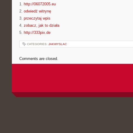
1.
http://06072005.eu
2.
odwiedź witrynę
3.
przeczytaj wpis
4.
zobacz, jak to działa
5.
http://333pix.de
CATEGORIES:
JAKWYSLAC
Comments are closed.