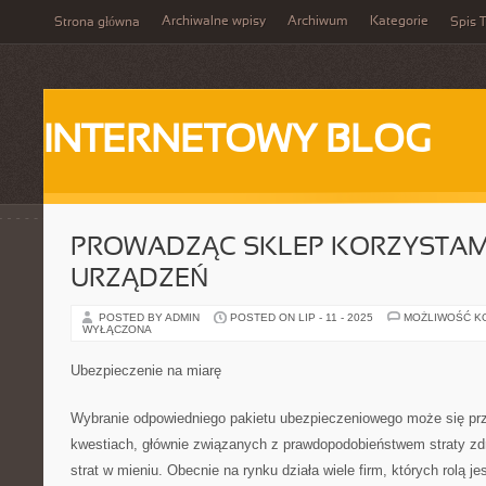
Archiwalne wpisy
Archiwum
Kategorie
Strona główna
Spis T
INTERNETOWY BLOG
PROWADZĄC SKLEP KORZYSTAM
URZĄDZEŃ
POSTED BY ADMIN
POSTED ON LIP - 11 - 2025
MOŻLIWOŚĆ K
WYŁĄCZONA
Ubezpieczenie na miarę
Wybranie odpowiedniego pakietu ubezpieczeniowego może się prz
kwestiach, głównie związanych z prawdopodobieństwem straty zdro
strat w mieniu. Obecnie na rynku działa wiele firm, których rolą j