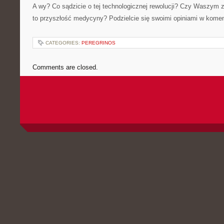
A wy? Co sądzicie o tej technologicznej rewolucji? Czy Waszym 
to przyszłość medycyny? Podzielcie się swoimi opiniami w kome
CATEGORIES:
PEREGRINOS
Comments are closed.