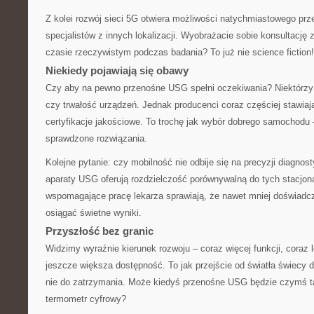
Z kolei rozwój sieci 5G otwiera możliwości natychmiastowego prz
specjalistów z innych lokalizacji. Wyobrażacie sobie konsultację 
czasie rzeczywistym podczas badania? To już nie science fiction!
Niekiedy pojawiają się obawy
Czy aby na pewno przenośne USG spełni oczekiwania? Niektórzy 
czy trwałość urządzeń. Jednak producenci coraz częściej stawiaj
certyfikacje jakościowe. To trochę jak wybór dobrego samochodu 
sprawdzone rozwiązania.
Kolejne pytanie: czy mobilność nie odbije się na precyzji diagno
aparaty USG oferują rozdzielczość porównywalną do tych stacjona
wspomagające pracę lekarza sprawiają, że nawet mniej doświad
osiągać świetne wyniki.
Przyszłość bez granic
Widzimy wyraźnie kierunek rozwoju – coraz więcej funkcji, coraz 
jeszcze większa dostępność. To jak przejście od światła świecy 
nie do zatrzymania. Może kiedyś przenośne USG będzie czymś 
termometr cyfrowy?