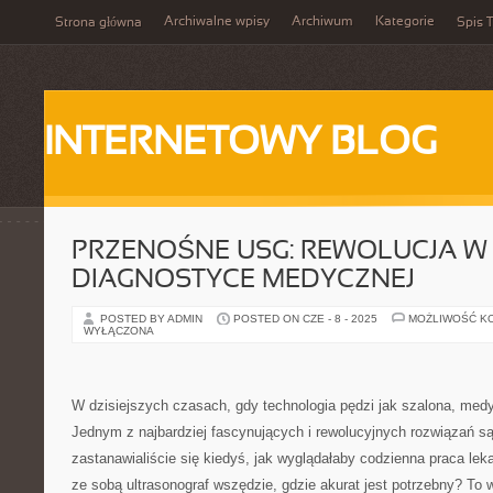
Archiwalne wpisy
Archiwum
Kategorie
Strona główna
Spis T
INTERNETOWY BLOG
PRZENOŚNE USG: REWOLUCJA W
DIAGNOSTYCE MEDYCZNEJ
POSTED BY ADMIN
POSTED ON CZE - 8 - 2025
MOŻLIWOŚĆ K
WYŁĄCZONA
W dzisiejszych czasach, gdy technologia pędzi jak szalona, medy
Jednym z najbardziej fascynujących i rewolucyjnych rozwiązań s
zastanawialiście się kiedyś, jak wyglądałaby codzienna praca le
ze sobą ultrasonograf wszędzie, gdzie akurat jest potrzebny? To 