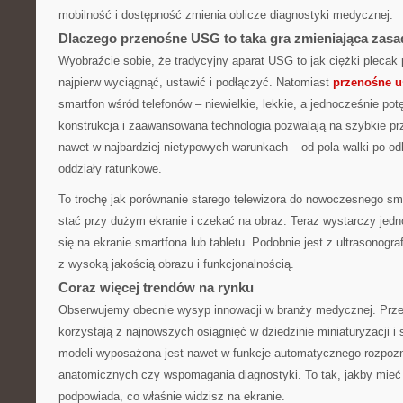
mobilność i dostępność zmienia oblicze diagnostyki medycznej.
Dlaczego przenośne USG to taka gra zmieniająca zas
Wyobraźcie sobie, że tradycyjny aparat USG to jak ciężki plecak p
najpierw wyciągnąć, ustawić i podłączyć. Natomiast
przenośne u
smartfon wśród telefonów – niewielkie, lekkie, a jednocześnie p
konstrukcja i zaawansowana technologia pozwalają na szybkie pr
nawet w najbardziej nietypowych warunkach – od pola walki po od
oddziały ratunkowe.
To trochę jak porównanie starego telewizora do nowoczesnego sma
stać przy dużym ekranie i czekać na obraz. Teraz wystarczy jedno 
się na ekranie smartfona lub tabletu. Podobnie jest z ultrasonogra
z wysoką jakością obrazu i funkcjonalnością.
Coraz więcej trendów na rynku
Obserwujemy obecnie wysyp innowacji w branży medycznej. Prz
korzystają z najnowszych osiągnięć w dziedzinie miniaturyzacji i s
modeli wyposażona jest nawet w funkcje automatycznego rozpozn
anatomicznych czy wspomagania diagnostyki. To tak, jakby mieć 
podpowiada, co właśnie widzisz na ekranie.