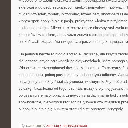
Micoplus.pl to zatem ciekawa platforma poświęcona światu aktywn
skierowana do osób szukających wiedzy, pomysłów i motywacji.
miłośników rolek, wrotek, łyżworolek, łyżew, nart, snowboardu i de
którym sport spotyka się z pasją, praktyczna wiedza z przyjemnoś
codzienną energią. Micoplus.pl pokazuje, że aktywny styl życia m
kierunków i wiele form, ale zawsze zaczyna się od jednego: od ch
poczuć wiatr, złapać równowagę i czerpać z ruchu jak najwięcej ra
Dla jednych będzie to blog o sprzęcie i technice, dla innych źród
dla jeszcze innych przewodnik po aktywnościach, które pomagają 
Właśnie w tej różnorodności tkwi siła Micoplus.pl. To przestrzeń, 
jednego sportu, jednej pory roku czy jednego typu odbiorcy. Zamia
barwny i dynamiczny świat aktywności, w którym każdy może od
ścieżkę. Niezależnie od tego, czy ktoś marzy o płynnej jeździe n
poruszaniu się na wrotkach, zimowych zjazdach na nartach, swo
snowboardzie, pierwszych krokach na łyżwach czy miejskich prze
Micoplus.pl staje się punktem startu dla tej sportowej przygody.
CATEGORIES:
ARTYKUŁY SPONSOROWANE