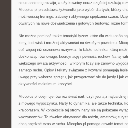
nieustannie się rozwija, a użytkownicy coraz częściej szukają ro
Micoplus.pl przedstawia łyżworolki jako wybór dla tych, którzy c
możliwością treningu, zabawy i aktywnego spędzania czasu. Dzięki
otwartych na nowe doświadczenia i gotowych testować różne form
Nie można pominąć także tematyki łyżew, które dla wielu osób 
zimy, lodowisk i mroźnej aktywności na świeżym powietrzu. Micop
coś więcej niż sezonowa rozrywka. To także technika, którą możn
doskonaląc równowagę, koordynację i pewność ruchów. Na tej witr
większego świata aktywności, w którym liczy się zarówno wygoda
samego ruchu. Opisy i teksty związane z łyżwami pomagają lepie
uwagę przy wyborze sprzętu, jak przygotować się do jazdy i jak 
aktywności maksimum korzyści.
Micoplus.pl obejmuje również świat nart, czyli jedną z najbardzie
zimowego wypoczynku. Narty to dynamika, ale także technika, kon
krajobrazem. W kontekście tej strony narty nie są pokazane wyłąc
wyczynowców. To również aktywność dla rodzin, amatorów, turystó
chcą spędzać czas w ruchu. Micoplus.pl pomaga oswoić temat na