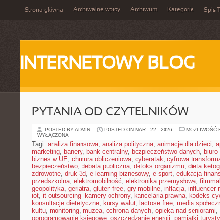
Archiwalne wpisy
Archiwum
Kategorie
Strona główna
Spis T
INTERNETOWY BLOG
PYTANIA OD CZYTELNIKÓW
POSTED BY ADMIN
POSTED ON MAR - 22 - 2026
MOŻLIWOŚĆ 
WYŁĄCZONA
Tagi:
analiza finansowa
,
analiza polityczna
,
animacje dla dzieci
,
a
marketing
,
banery
,
bank centralny
,
bezpieczeństwo danych
,
biuro
biznes w UE
,
chmura obliczeniowa
,
cyberatak
,
cyfrowa transform
bezpieczeństwo
,
debata publiczna
,
detoks organizmu
,
dieta keto
zdrowotne
,
druk 3d
,
e-learning biznesowy
,
e-sport
,
edukacja finan
przedszkolna
,
elektromobilność
,
elektronika przemysłowa
,
filmma
geopolityka
,
geriatra
,
gluten free
,
gry mobilne
,
inflacja
,
influencer 
iot
,
it outsourcing
,
kamery ochrony
,
kancelaria prawna
,
kodeks cyw
konsultacje dietetyczne
,
kursy walut
,
lactose free
,
media społeczn
kultu
,
monitoring
,
muzea
,
ochrona danych
,
opieka nad seniorami
,
oprogramowanie księgowe
,
oszczędzanie energii
,
pamiątki turyst