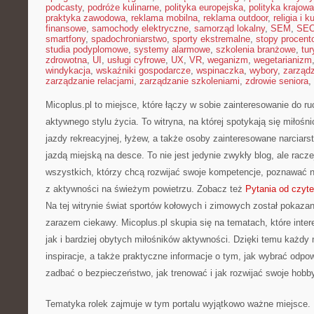
podcasty
,
podróże kulinarne
,
polityka europejska
,
polityka krajowa
praktyka zawodowa
,
reklama mobilna
,
reklama outdoor
,
religia i k
finansowe
,
samochody elektryczne
,
samorząd lokalny
,
SEM
,
SE
smartfony
,
spadochroniarstwo
,
sporty ekstremalne
,
stopy procent
studia podyplomowe
,
systemy alarmowe
,
szkolenia branżowe
,
tur
zdrowotna
,
UI
,
usługi cyfrowe
,
UX
,
VR
,
weganizm
,
wegetarianizm
windykacja
,
wskaźniki gospodarcze
,
wspinaczka
,
wybory
,
zarząd
zarządzanie relacjami
,
zarządzanie szkoleniami
,
zdrowie seniora
,
Micoplus.pl to miejsce, które łączy w sobie zainteresowanie do r
aktywnego stylu życia. To witryna, na której spotykają się miłośni
jazdy rekreacyjnej, łyżew, a także osoby zainteresowane narcia
jazdą miejską na desce. To nie jest jedynie zwykły blog, ale rac
wszystkich, którzy chcą rozwijać swoje kompetencje, poznawać n
z aktywności na świeżym powietrzu. Zobacz też
Pytania od czyte
Na tej witrynie świat sportów kołowych i zimowych został pokaza
zarazem ciekawy. Micoplus.pl skupia się na tematach, które inte
jak i bardziej obytych miłośników aktywności. Dzięki temu każdy 
inspiracje, a także praktyczne informacje o tym, jak wybrać odpow
zadbać o bezpieczeństwo, jak trenować i jak rozwijać swoje hob
Tematyka rolek zajmuje w tym portalu wyjątkowo ważne miejsce. 