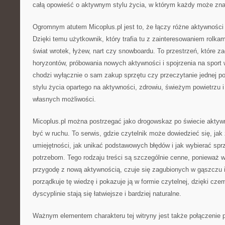
całą opowieść o aktywnym stylu życia, w którym każdy może znal
Ogromnym atutem Micoplus.pl jest to, że łączy różne aktywności 
Dzięki temu użytkownik, który trafia tu z zainteresowaniem rolka
świat wrotek, łyżew, nart czy snowboardu. To przestrzeń, które 
horyzontów, próbowania nowych aktywności i spojrzenia na sport
chodzi wyłącznie o sam zakup sprzętu czy przeczytanie jednej p
stylu życia opartego na aktywności, zdrowiu, świeżym powietrzu 
własnych możliwości.
Micoplus.pl można postrzegać jako drogowskaz po świecie aktywno
być w ruchu. To serwis, gdzie czytelnik może dowiedzieć się, jak
umiejętności, jak unikać podstawowych błędów i jak wybierać sp
potrzebom. Tego rodzaju treści są szczególnie cenne, ponieważ w
przygodę z nową aktywnością, czuje się zagubionych w gąszczu i
porządkuje tę wiedzę i pokazuje ją w formie czytelnej, dzięki cze
dyscyplinie stają się łatwiejsze i bardziej naturalne.
Ważnym elementem charakteru tej witryny jest także połączenie p