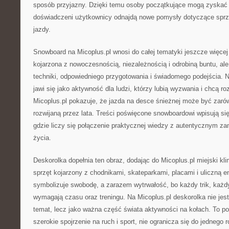
sposób przyjazny. Dzięki temu osoby początkujące mogą zyskać 
doświadczeni użytkownicy odnajdą nowe pomysły dotyczące sprzę
jazdy.
Snowboard na Micoplus.pl wnosi do całej tematyki jeszcze więcej 
kojarzona z nowoczesnością, niezależnością i odrobiną buntu, a
techniki, odpowiedniego przygotowania i świadomego podejścia. N
jawi się jako aktywność dla ludzi, którzy lubią wyzwania i chcą r
Micoplus.pl pokazuje, że jazda na desce śnieżnej może być zarówn
rozwijaną przez lata. Treści poświęcone snowboardowi wpisują się
gdzie liczy się połączenie praktycznej wiedzy z autentycznym z
życia.
Deskorolka dopełnia ten obraz, dodając do Micoplus.pl miejski kli
sprzęt kojarzony z chodnikami, skateparkami, placami i uliczną e
symbolizuje swobodę, a zarazem wytrwałość, bo każdy trik, każdy
wymagają czasu oraz treningu. Na Micoplus.pl deskorolka nie jes
temat, lecz jako ważna część świata aktywności na kołach. To p
szerokie spojrzenie na ruch i sport, nie ogranicza się do jednego 