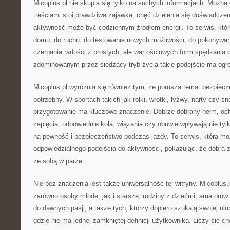
Micoplus.pl nie skupia się tylko na suchych informacjach. Można
treściami stoi prawdziwa zajawka, chęć dzielenia się doświadcze
aktywność może być codziennym źródłem energii. To serwis, któr
domu, do ruchu, do testowania nowych możliwości, do pokonywan
czerpania radości z prostych, ale wartościowych form spędzania 
zdominowanym przez siedzący tryb życia takie podejście ma ogr
Micoplus.pl wyróżnia się również tym, że porusza temat bezpiecz
potrzebny. W sportach takich jak rolki, wrotki, łyżwy, narty czy 
przygotowanie ma kluczowe znaczenie. Dobrze dobrany hełm, och
zapięcia, odpowiednie koła, wiązania czy obuwie wpływają nie tyl
na pewność i bezpieczeństwo podczas jazdy. To serwis, która 
odpowiedzialnego podejścia do aktywności, pokazując, że dobra 
ze sobą w parze.
Nie bez znaczenia jest także uniwersalność tej witryny. Micoplus
zarówno osoby młode, jak i starsze, rodziny z dziećmi, amatorów 
do dawnych pasji, a także tych, którzy dopiero szukają swojej ulub
gdzie nie ma jednej zamkniętej definicji użytkownika. Liczy się ch