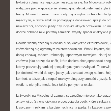
lekkości i dynamicznego przemieszczania się. Na Micoplus.pl rolk
wyłącznie jako wyposażenie rekreacyjne, ale jako element stylu ży
frajdą. Można tu znaleźć treści dotyczące wyboru rolek dla młody
mężczyzn, a także artykuły pomagające dopasować sprzęt do p
nawierzchni, sposobu jazdy czy indywidualnych oczekiwań. To mie
dobrze dobrane rolki potrafią zamienić zwykły spacer w aktywną p
Równie ważną częścią Micoplus.pl są klasyczne czterokołowce, któ
znów cieszą się ogromnym zainteresowaniem. Wrotki kojarzą się 
dobrą zabawą, tańcem, rekreacją i sportowym rozwojem. Na tej st
zarówno jako sprzęt dla osób, które dopiero chcą spróbować czego
którzy poszukują bardziej specjalistycznych rozwiązań. To serwi
jak dobierać wrotki do stylu jazdy, jak zwracać uwagę na koła, łoży
komfort, a także jak czerpać maksymalną przyjemność z jazdy. M
wrotki to nie tylko moda, lecz także pomysł na relaks.
Łyżworolki na Micoplus.pl zajmują szczególne miejsce jako sprzę
aktywności. Są one ciekawą propozycją dla osób, które szukają
klasycznymi rolkami a bardziej techniczną jazdą. Ta kategoria pok