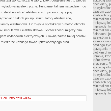
wstają tak oznaczane wióry. Elektrodrążenie jest to proces
sprzedaj alb
checklisty, 
ez wyładowania elektryczne. Fundamentalnym narzędziem do
że wykreślas
czasem zauw
t to detal urządzeń elektrycznych przewodzący prąd.
szafkach poj
ądzeniach takich jak np. akumulatory elektryczne,
Minimalizm n
mniejszą ilo
eż lampy elektronowe. Do zwykle spotykanych metod obróbki
naprawdę Tw
óbki impulsowe i elektroiskrowe. Sprzeczności między nimi
Minimalizm 
ścianach i j
giem wyładowań elektrycznych. Główną zaletą takiej obróbki
wszystkim ś
które są nap
j mierze że każdego towaru przewodzącego prąd.
naszego życ
sprzątania, 
ciężkim dniu
ubrania, któ
które dawno 
znaczenia. W
sprzedaj alb
checklisty, 
że wykreślas
czasem zauw
szafkach poj
Minimalizm n
mniejszą ilo
naprawdę Tw
 I ICH HEROICZNA WIARA