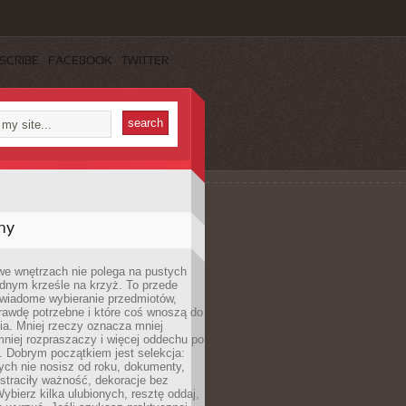
SCRIBE
FACEBOOK
TWITTER
my
we wnętrzach nie polega na pustych
ednym krześle na krzyż. To przede
wiadome wybieranie przedmiotów,
rawdę potrzebne i które coś wnoszą do
ia. Mniej rzeczy oznacza mniej
mniej rozpraszaczy i więcej oddechu po
. Dobrym początkiem jest selekcja:
rych nie nosisz od roku, dokumenty,
straciły ważność, dekoracje bez
ybierz kilka ulubionych, resztę oddaj,