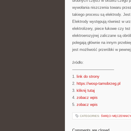
drobnych części w skutku czego po
wywołania niszczenia towaru prz
takiego procesu są elektrody. Jes
Elektrody występują również w urz
elektrolizery, piece łukowe czy t
elektroerozyjnej zaliczane są obr
polegają głównie na innym przebie
jest możliwość przeróbki w pewne
źródło:
———————————
1.
link do strony
2.
https://wosp-tarnobrzeg.pl
3.
kliknij tutaj
4.
zobacz wpis
5.
zobacz wpis
CATEGORIES:
ŚWIĘCI MĘCZENNICY
Comments are closed.