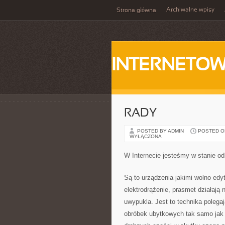
Archiwalne wpisy
Strona główna
INTERNETOW
RADY
POSTED BY ADMIN
POSTED ON
WYŁĄCZONA
W Internecie jesteśmy w stanie o
Są to urządzenia jakimi wolno edy
elektrodrążenie, prasmet działają
uwypukla. Jest to technika polega
obróbek ubytkowych tak samo jak