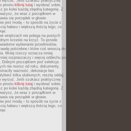
o wyrzuć. Jeśli szukasz praktycznej
po prostu
kliknij tutaj
i wyobraź sobie,
z po kolei każdą zbędną kategorię. Z
ażysz, że wraz z porządkiem w
awia się porządek w głowie.
ie jest modą – to sposób na życie z
ścią hałasu i większą ilością tego, co
oje.
we wnętrzach nie polega na pustych
ednym krześle na krzyż. To przede
wiadome wybieranie przedmiotów,
rawdę potrzebne i które coś wnoszą do
ia. Mniej rzeczy oznacza mniej
mniej rozpraszaczy i więcej oddechu po
. Dobrym początkiem jest selekcja:
rych nie nosisz od roku, dokumenty,
straciły ważność, dekoracje bez
ybierz kilka ulubionych, resztę oddaj,
o wyrzuć. Jeśli szukasz praktycznej
po prostu
kliknij tutaj
i wyobraź sobie,
z po kolei każdą zbędną kategorię. Z
ażysz, że wraz z porządkiem w
awia się porządek w głowie.
ie jest modą – to sposób na życie z
ścią hałasu i większą ilością tego, co
oje.