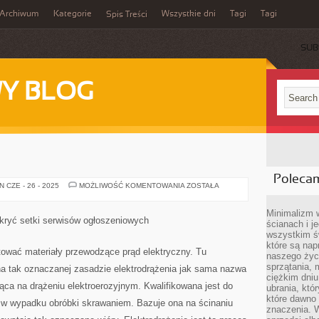
Archiwum
Kategorie
Wszystkie dni
Tagi
Tagi
Spis Treści
SUB
Y BLOG
Poleca
RADY
 CZE - 26 - 2025
MOŻLIWOŚĆ KOMENTOWANIA
ZOSTAŁA
Minimalizm 
dkryć setki serwisów ogłoszeniowych
ścianach i j
wszystkim ś
które są nap
tować materiały przewodzące prąd elektryczny. Tu
naszego życ
sprzątania, 
 na tak oznaczanej zasadzie elektrodrążenia jak sama nazwa
ciężkim dniu
jąca na drążeniu elektroerozyjnym. Kwalifikowana jest do
ubrania, któ
które dawno 
 w wypadku obróbki skrawaniem. Bazuje ona na ścinaniu
znaczenia. W