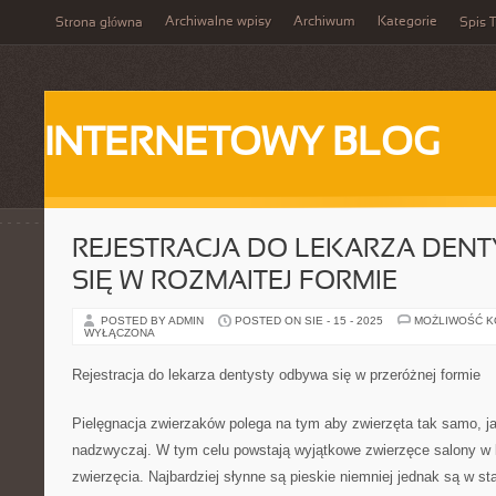
Archiwalne wpisy
Archiwum
Kategorie
Strona główna
Spis T
INTERNETOWY BLOG
REJESTRACJA DO LEKARZA DEN
SIĘ W ROZMAITEJ FORMIE
POSTED BY ADMIN
POSTED ON SIE - 15 - 2025
MOŻLIWOŚĆ 
WYŁĄCZONA
Rejestracja do lekarza dentysty odbywa się w przeróżnej formie
Pielęgnacja zwierzaków polega na tym aby zwierzęta tak samo, jak
nadzwyczaj. W tym celu powstają wyjątkowe zwierzęce salony w k
zwierzęcia. Najbardziej słynne są pieskie niemniej jednak są w st