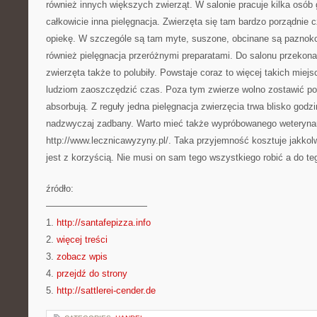
również innych większych zwierząt. W salonie pracuje kilka osób 
całkowicie inna pielęgnacja. Zwierzęta się tam bardzo porządnie 
opiekę. W szczególe są tam myte, suszone, obcinane są paznokc
również pielęgnacja przeróżnymi preparatami. Do salonu przekona
zwierzęta także to polubiły. Powstaje coraz to więcej takich miej
ludziom zaoszczędzić czas. Poza tym zwierze wolno zostawić pod 
absorbują. Z reguły jedna pielęgnacja zwierzęcia trwa blisko god
nadzwyczaj zadbany. Warto mieć także wypróbowanego weteryna
http://www.lecznicawyzyny.pl/. Taka przyjemność kosztuje jakkolw
jest z korzyścią. Nie musi on sam tego wszystkiego robić a do t
źródło:
———————————
1.
http://santafepizza.info
2.
więcej treści
3.
zobacz wpis
4.
przejdź do strony
5.
http://sattlerei-cender.de