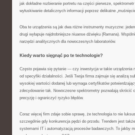
jak dokładne rozbieranie portretu na części pierwsze, spektromet
wyłuskiwanie detalicznych informacji poprzez delikatne „muśnięci
Oba te urządzenia są jak dwa różne instrumenty muzyczne: jeden
drugi wyłapuje najdrobniejsze niuanse dźwięku (Ramana). Wspóln
narzędzi analitycznych dla nowoczesnych laboratoriów.
Kiedy warto sięgnąć po te technologie?
Często pojawia się pytanie — czy inwestycja w takie urządzeni
od specyfiki działalności. Jeśli Twoja firma zajmuje się analizą s
wysokiej wartości dodanej lub wymaga certyfikatów potwierdzaj
zdecydowanie tak. Nowoczesne spektrometry pozwalają skrócić 
precyzję i ograniczyć ryzyko błędów.
Coraz więcej firm zdaje sobie sprawę, że technologia to nie luks
szczególnie gdy konkurencja pędzi do przodu. Trendem jest także
systemami IT i automatyzacją procesów badawczych. To jakby m