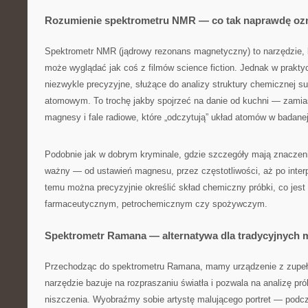
Rozumienie spektrometru NMR — co tak naprawdę oz
Spektrometr NMR (jądrowy rezonans magnetyczny) to narzędzie, k
może wyglądać jak coś z filmów science fiction. Jednak w praktyc
niezwykle precyzyjne, służące do analizy struktury chemicznej su
atomowym. To trochę jakby spojrzeć na danie od kuchni — zamias
magnesy i fale radiowe, które „odczytują” układ atomów w badane
Podobnie jak w dobrym kryminale, gdzie szczegóły mają znaczenie
ważny — od ustawień magnesu, przez częstotliwości, aż po interp
temu można precyzyjnie określić skład chemiczny próbki, co jes
farmaceutycznym, petrochemicznym czy spożywczym.
Spektrometr Ramana — alternatywa dla tradycyjnych 
Przechodząc do spektrometru Ramana, mamy urządzenie z zupełni
narzędzie bazuje na rozpraszaniu światła i pozwala na analizę pró
niszczenia. Wyobraźmy sobie artystę malującego portret — podc