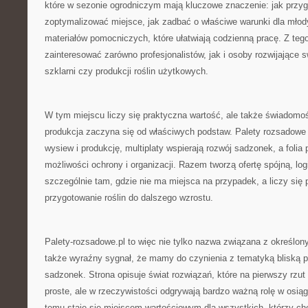
które w sezonie ogrodniczym mają kluczowe znaczenie: jak przyg
zoptymalizować miejsce, jak zadbać o właściwe warunki dla młodyc
materiałów pomocniczych, które ułatwiają codzienną pracę. Z te
zainteresować zarówno profesjonalistów, jak i osoby rozwijające 
szklarni czy produkcji roślin użytkowych.
W tym miejscu liczy się praktyczna wartość, ale także świadomo
produkcja zaczyna się od właściwych podstaw. Palety rozsadow
wysiew i produkcję, multiplaty wspierają rozwój sadzonek, a folia
możliwości ochrony i organizacji. Razem tworzą ofertę spójną, log
szczególnie tam, gdzie nie ma miejsca na przypadek, a liczy się
przygotowanie roślin do dalszego wzrostu.
Palety-rozsadowe.pl to więc nie tylko nazwa związana z określo
także wyraźny sygnał, że mamy do czynienia z tematyką bliską pr
sadzonek. Strona opisuje świat rozwiązań, które na pierwszy rz
proste, ale w rzeczywistości odgrywają bardzo ważną rolę w osiąg
temu staje się miejscem wartościowym dla wszystkich, którzy chc