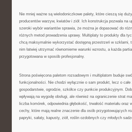
Nie mniej ważne są wielodoniczkowe palety, które cieszą się du
producentów warzyw, kwiatów i ziół. Ich konstrukcja pozwala na 
szeroki wybór wariantów sprawia, że można je dopasować do różn
różnych metod prowadzenia uprawy. Multiplaty to produkty dla tych
chcą maksymalnie wykorzystać dostępną przestrzeń w szklarni, tu
nim łatwiej utrzymać równomierne warunki wzrostu, a każda part
przygotowana w sposób profesjonalny.
Strona poświęcona paletom rozsadowym i multiplatom buduje swó
funkcjonalności. Nie chodzi wyłącznie o sam produkt, lecz o całe
gospodarstwie, ogrodzie, szkółce czy punkcie produkcyjnym. Dobr
wpływają na wygodę obsługi, ale również na ograniczenie strat ma
liczba komórek, odpowiednia głębokość, trwałość materiału oraz 
cechy, które mają realne znaczenie dla osób przygotowujących r
papryki, sałaty, kapusty, ziół, roślin ozdobnych czy młodych sad