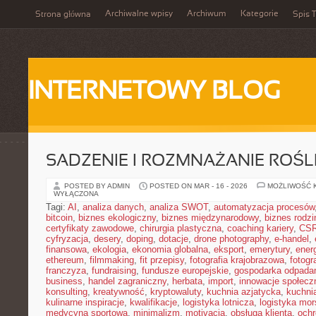
Archiwalne wpisy
Archiwum
Kategorie
Strona główna
Spis T
INTERNETOWY BLOG
SADZENIE I ROZMNAŻANIE ROŚL
POSTED BY ADMIN
POSTED ON MAR - 16 - 2026
MOŻLIWOŚĆ 
WYŁĄCZONA
Tagi:
AI
,
analiza danych
,
analiza SWOT
,
automatyzacja procesów
bitcoin
,
biznes ekologiczny
,
biznes międzynarodowy
,
biznes rodzi
certyfikaty zawodowe
,
chirurgia plastyczna
,
coaching kariery
,
CS
cyfryzacja
,
desery
,
doping
,
dotacje
,
drone photography
,
e-handel
,
finansowa
,
ekologia
,
ekonomia globalna
,
eksport
,
emerytury
,
ener
ethereum
,
filmmaking
,
fit przepisy
,
fotografia krajobrazowa
,
fotogr
franczyza
,
fundraising
,
fundusze europejskie
,
gospodarka odpada
business
,
handel zagraniczny
,
herbata
,
import
,
innowacje społecz
konsulting
,
kreatywność
,
kryptowaluty
,
kuchnia azjatycka
,
kuchni
kulinarne inspiracje
,
kwalifikacje
,
logistyka lotnicza
,
logistyka mo
medycyna sportowa
,
minimalizm
,
motivacja
,
obsługa klienta
,
ochr