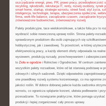
oszczędzanie energii
,
piwo
,
PR
,
prawo pracy
,
przedsiębiorczość 
recykling
,
rękodzieło
,
rekrutacja IT
,
renty
,
rozwój osobisty
,
rynek p
smart home
,
startup
,
strategie wzrostu
,
street food
,
styl życia
,
sz
inteligencja
,
technologie
,
terapia
,
ubezpieczenia społeczne
,
webin
firma
,
work-life balance
,
zarządzanie czasem
,
zarządzanie kryzy
zrównoważone budownictwo
,
zrównoważony rozwój
Palety produkcyjne, tace wielokomórkowe, a także folia pcv to ro
wyobrazić sobie nowoczesną uprawę roślin. Strona palety-rozsad
sprawdzonym produktom dla osób zajmujących się szkółkarstwem
hobbystycznej, jak i zawodowej. To przestrzeń, w której użyteczn
efektywnością pracy, a każdy element oferty odpowiada na realne
wysiewem, produkcją rozsady, przechowywaniem i zabezpieczanie
to
Zioła w ogrodzie
i Rolnictwo i Ogrodnictwo. W centrum zaintere
wszystkim palety rozsadowe, które od lat stanowią podstawę w p
zdrowych i silnych sadzonek. Dzięki odpowiednio zaprojektowan
one prawidłowy rozwój systemu korzeniowego, co ma ogromne zna
jakości roślin. W dobrze dobranej palecie każda sadzonka otrzym
wzrostu, co ogranicza splątanie korzeni, ułatwia podlewanie i prz
przesadzanie. To rozwiązanie praktyczne, które pomaga uzyskać
produkcji i lepiej zorganizować cały proces uprawy.