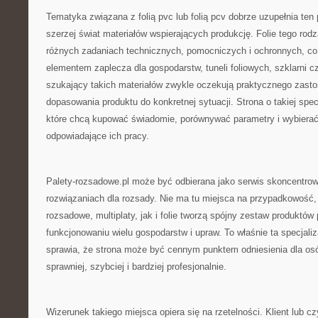
Tematyka związana z folią pvc lub folią pcv dobrze uzupełnia ten 
szerzej świat materiałów wspierających produkcję. Folie tego ro
różnych zadaniach technicznych, pomocniczych i ochronnych, co
elementem zaplecza dla gospodarstw, tuneli foliowych, szklarni 
szukający takich materiałów zwykle oczekują praktycznego zasto
dopasowania produktu do konkretnej sytuacji. Strona o takiej spec
które chcą kupować świadomie, porównywać parametry i wybierać
odpowiadające ich pracy.
Palety-rozsadowe.pl może być odbierana jako serwis skoncentr
rozwiązaniach dla rozsady. Nie ma tu miejsca na przypadkowość,
rozsadowe, multiplaty, jak i folie tworzą spójny zestaw produkt
funkcjonowaniu wielu gospodarstw i upraw. To właśnie ta specjali
sprawia, że strona może być cennym punktem odniesienia dla osó
sprawniej, szybciej i bardziej profesjonalnie.
Wizerunek takiego miejsca opiera się na rzetelności. Klient lub czy