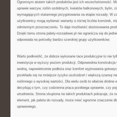
Ogromnym atutem takich produktów jest ich wszechstronność. M
uprawie warzyw, roślin ozdobnych, kwiatów balkonowych, bylin, zi
wymagających starannego przygotowania na etapie rozsady. W za
użytkownicy mogą wybierać warianty o różnej liczbie komórek, ró
odmiennym przeznaczeniu. To daje możliwość dostosowania produ
Dzięki temu strona palety-rozsadowe.pl nie ogranicza się do jedne
odpowiada na potrzeby bardzo szerokiej grupy użytkowników.
Warto podkreślić, że dobrze wykonane tace produkcyjne to nie tyl
inwestycja w wyższy poziom produkcji. Odpowiednia konstrukcja
wodną, napowietrzenie podłoża oraz komfort wyjmowania gotowych
przekłada się na mniejsze ryzyko uszkodzeń i większą szansę na
roślinnego o wysokiej wartości. Dla wielu osób to właśnie drobn
decydują o tym, czy codzienna praca przebiega sprawnie, czy poj
utrudnienia. Strona skupiona na takich produktach pokazuje, że n
element, jak paleta do rozsady, może mieć ogromne znaczenie dl
uprawowego.