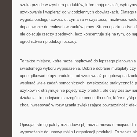
szuka przede wszystkim produktów, które mają działać, wytrzym
użytkowanie i wspierać go w codziennych obowiązkach. Dlatego t
wygoda obsługi, łatwość utrzymania w czystości, możliwość wiel
dopasowanie do realnych warunków pracy. Strona oparta na tych fi
nie obiecuje rzeczy zbędnych, lecz koncentruje się na tym, co n
ogrodnictwie i produkcji rozsady.
To także miejsce, które może inspirować do lepszego planowania 
świadomego wyboru wyposażenia. Dobrze dobrane multiplaty czy 
uporządkować etapy produkcji, od wysiewu aż po gotową sadzonkę
wspierać wiele zadań pomocniczych, zwiększając praktyczność pr
użytkownik otrzymuje nie pojedynczy produkt, ale cały zestaw na
działania. To podejście szczególnie cenne dla osób, które myślą o
chcą inwestować w rozwiązania zwiększające powtarzalność efek
Opisując stronę palety-rozsadowe.pl, można mówić o miejscu dla 
wyposażenie do uprawy roślin i organizacji produkcji. To serwis 