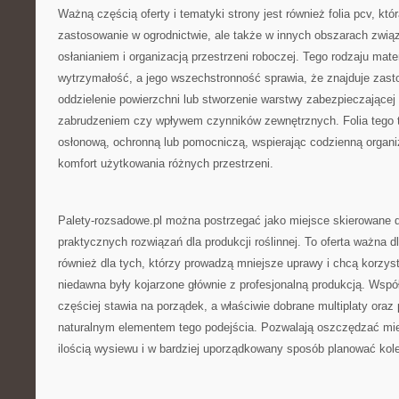
Ważną częścią oferty i tematyki strony jest również folia pcv, któ
zastosowanie w ogrodnictwie, ale także w innych obszarach zwi
osłanianiem i organizacją przestrzeni roboczej. Tego rodzaju mater
wytrzymałość, a jego wszechstronność sprawia, że znajduje zasto
oddzielenie powierzchni lub stworzenie warstwy zabezpieczającej 
zabrudzeniem czy wpływem czynników zewnętrznych. Folia tego t
osłonową, ochronną lub pomocniczą, wspierając codzienną organi
komfort użytkowania różnych przestrzeni.
Palety-rozsadowe.pl można postrzegać jako miejsce skierowane do
praktycznych rozwiązań dla produkcji roślinnej. To oferta ważna d
również dla tych, którzy prowadzą mniejsze uprawy i chcą korzyst
niedawna były kojarzone głównie z profesjonalną produkcją. Wsp
częściej stawia na porządek, a właściwie dobrane multiplaty oraz 
naturalnym elementem tego podejścia. Pozwalają oszczędzać miej
ilością wysiewu i w bardziej uporządkowany sposób planować kolej