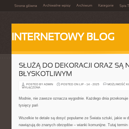
Archiwalne wpisy
Archiwum
Kategorie
Strona główna
Spis T
INTERNETOWY BLOG
SŁUŻĄ DO DEKORACJI ORAZ SĄ
BŁYSKOTLIWYM
POSTED BY ADMIN
POSTED ON LIP - 14 - 2025
MOŻLIWOŚĆ 
WYŁĄCZONA
Modnie, nie zawsze oznacza wygodnie. Każdego dnia przekonuje 
tysięcy pań
Wszelkie te detale są dosyć popularne ze Świata sztuki, jakie w 
nawiązują do znanych obrzędów – wianki komunijne. Tutaj termin