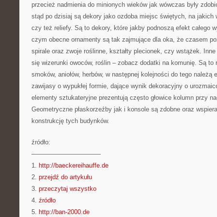
przecież nadmienia do minionych wieków jak wówczas były zdobi
stąd po dzisiaj są dekory jako ozdoba miejsc świętych, na jakich 
czy też reliefy. Są to dekory, które jakby podnoszą efekt całego 
czym obecne ornamenty są tak zajmujące dla oka, że czasem po
spirale oraz zwoje roślinne, kształty plecionek, czy wstążek. Inne
się wizerunki owoców, roślin – zobacz dodatki na komunię. Są to 
smoków, aniołów, herbów, w następnej kolejności do tego należą 
zawijasy o wypukłej formie, dające wynik dekoracyjny o urozmaic
elementy sztukateryjne prezentują często głowice kolumn przy 
Geometryczne płaskorzeźby jak i konsole są zdobne oraz wspiera
konstrukcję tych budynków.
źródło:
———————————
1.
http://baeckereihauffe.de
2.
przejdź do artykułu
3.
przeczytaj wszystko
4.
źródło
5.
http://ban-2000.de