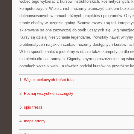
wobec tego wybierać z kursów instruktorskich, kosmetycznych, k
komputerowych. Wiele z nich możemy ukończyć całkiem bezpłatni
dofinansowanych w ramach różnych projektów i programów. O tym
stanie choćby w urzędzie gminy. Szansą rozwoju są też korepetycj
skierowane są one zazwyczaj do osób uczących się, w gimnazjach,
Kursy są dzisiaj niesłychanie legendarne. Powstały nawet witryny
problematyce i na jakich szukać możemy dostępnych kursów na htt
W ten sposób znaleźć jesteśmy w stanie także korepetycje dla sw
szkolenia dla nas samych. Gigantycznym uproszczeniem są wbu
portalach wyszukiwarki, a również podział kursów na przeróżne ka
1.
Więcej ciekawych treści tutaj
2.
Poznaj wszystkie szczegóły
3.
spis tresci
4.
mapa strony