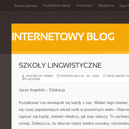
Archiwalne wpisy
Archiwum
Kategorie
Strona główna
Spis T
INTERNETOWY BLOG
SZKOŁY LINGWISTYCZNE
POSTED BY ADMIN
POSTED ON LIS - 20 - 2025
MOŻLIWOŚĆ 
WYŁĄCZONA
Język Angielski – Edukacja
Kształtować ma obowiązek się każdy z nas. Wobec tego również k
się coraz popularniejsze wśród osób w przeróżnym wieku. Obecnie
zapisać się każdy, również młodszy, jak oraz starszy. To zachw
rozwój. Zwłaszcza, że obecnie mamy bardzo szeroką i różnorodn