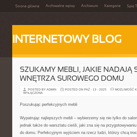
Archiwalne wpisy
Archiwum
Kategorie
Strona główna
Spis T
INTERNETOWY BLOG
SZUKAMY MEBLI, JAKIE NADAJĄ 
WNĘTRZA SUROWEGO DOMU
POSTED BY ADMIN
POSTED ON PAŹ - 13 - 2025
MOŻLIWOŚĆ 
WYŁĄCZONA
Poszukując perfekcyjnych mebli
Wypatrując najlepszych mebli – wybierzemy się nie tylko do salo
jednak także do warsztatu cieśli, jaki zna się na przygotowywaniu
do domu. Perfekcyjnym wyjściem na rzecz ludzi, którzy chcą tro