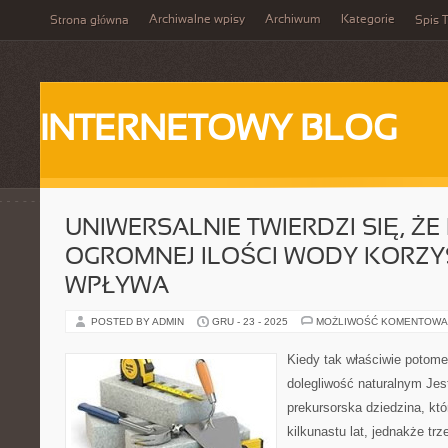
Archiwalne wpisy
Archiwum
Kategorie
Strona główna
Spis T
INTERNETOWY BLOG
UNIWERSALNIE TWIERDZI SIĘ, ŻE 
OGROMNEJ ILOŚCI WODY KORZY
WPŁYWA
POSTED BY ADMIN
GRU - 23 - 2025
MOŻLIWOŚĆ KOMENTOWA
Kiedy tak właściwie potom
dolegliwość naturalnym Jes
prekursorska dziedzina, któ
kilkunastu lat, jednakże tr