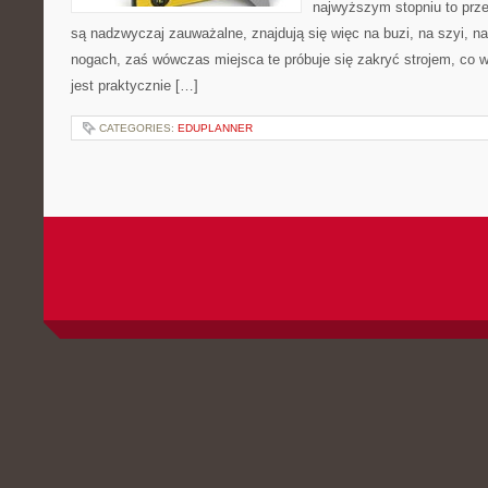
najwyższym stopniu to prz
są nadzwyczaj zauważalne, znajdują się więc na buzi, na szyi, na
nogach, zaś wówczas miejsca te próbuje się zakryć strojem, co 
jest praktycznie […]
CATEGORIES:
EDUPLANNER