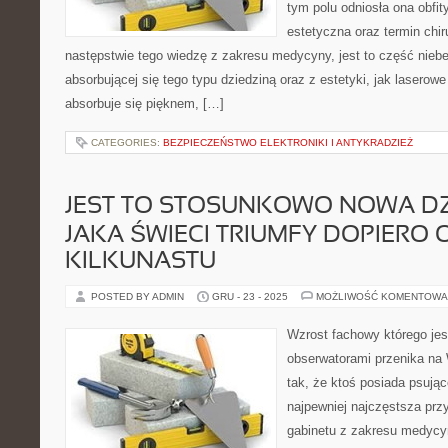
tym polu odniosła ona obfi
estetyczna oraz termin chi
następstwie tego wiedzę z zakresu medycyny, jest to część niebe
absorbującej się tego typu dziedziną oraz z estetyki, jak laserowe
absorbuje się pięknem, […]
CATEGORIES:
BEZPIECZEŃSTWO ELEKTRONIKI I ANTYKRADZIEŻ
JEST TO STOSUNKOWO NOWA DZ
JAKA ŚWIECI TRIUMFY DOPIERO 
KILKUNASTU
POSTED BY ADMIN
GRU - 23 - 2025
MOŻLIWOŚĆ KOMENTOWA
Wzrost fachowy którego je
obserwatorami przenika na 
tak, że ktoś posiada psując
najpewniej najczęstsza pr
gabinetu z zakresu medycy