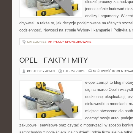
śledzić procesy zachodząc
jednocześnie budować nieza
analizy i argumenty. W cen
obywatel, a także to, jak decyzje podejmowane na różnych szczeb
codzienność. Nowości na stronie Wybory i kampanie i Polityka a re
CATEGORIES:
ARTYKUŁY SPONSOROWANE
OPEL – FAKTY I MITY
POSTED BY ADMIN
LUT - 24 - 2026
MOŻLIWOŚĆ KOMENTOWA
e-opel.com.pl to blog motor
się na marce Opel i wszyst
codziennej eksploatacji, pr
ciekawostki o modelach, ro
miejsce stworzone dla osób
ogarnąć swoje auto, podejm
zakupowe i serwisowe oraz czytać o motoryzacji w sposób konkre
samochodów z podejściem „na co dzień”, gdzie liczy się nie tylko