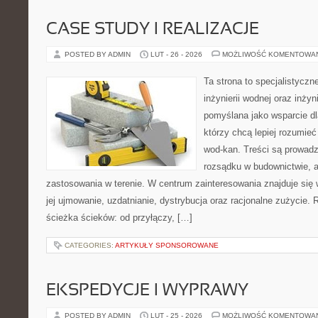
CASE STUDY I REALIZACJE
POSTED BY ADMIN
LUT - 26 - 2026
MOŻLIWOŚĆ KOMENTOWA
Ta strona to specjalistyc
inżynierii wodnej oraz inżyni
pomyślana jako wsparcie d
którzy chcą lepiej rozumieć
wod-kan. Treści są prowad
rozsądku w budownictwie, a
zastosowania w terenie. W centrum zainteresowania znajduje się
jej ujmowanie, uzdatnianie, dystrybucja oraz racjonalne zużycie.
ścieżka ścieków: od przyłączy, […]
CATEGORIES:
ARTYKUŁY SPONSOROWANE
EKSPEDYCJE I WYPRAWY
POSTED BY ADMIN
LUT - 25 - 2026
MOŻLIWOŚĆ KOMENTOWA