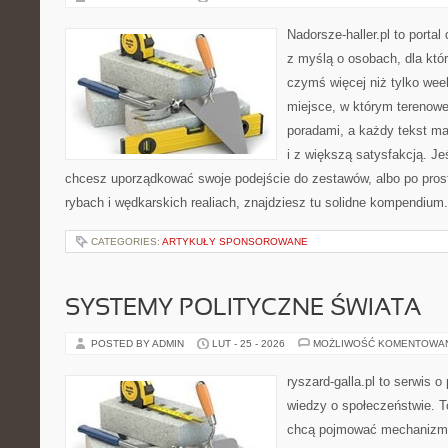
Nadorsze-haller.pl to portal
z myślą o osobach, dla któ
czymś więcej niż tylko we
miejsce, w którym terenowe
poradami, a każdy tekst ma
i z większą satysfakcją. Jeś
chcesz uporządkować swoje podejście do zestawów, albo po prost
rybach i wędkarskich realiach, znajdziesz tu solidne kompendium
CATEGORIES:
ARTYKUŁY SPONSOROWANE
SYSTEMY POLITYCZNE ŚWIATA
POSTED BY ADMIN
LUT - 25 - 2026
MOŻLIWOŚĆ KOMENTOWA
ryszard-galla.pl to serwis o 
wiedzy o społeczeństwie. To
chcą pojmować mechanizmy