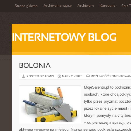
Archiwalne wpisy
Archiwum
Kategorie
Strona główna
Spis T
INTERNETOWY BLOG
BOLONIA
POSTED BY ADMIN
MAR - 2 - 2026
MOŻLIWOŚĆ KOMENTOWAN
MojeSalento.pl to podróżni
osobach, które chcą odkryć
tylko przez pryzmat pocztó
przez lokalne życie miast i
którym pomysły na city bre
– od pierwszej inspiracji, 
aktywną wyprawę na miejscu. Nazwa serwisu podkreśla szczególną