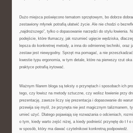
Dużo miejsca poświęcono tematom sprzętowym, bo dobrze dobra
zestawiony młynek potrafią ułatwić życie. Ale nie chodzi o bezre
„najdroższego”, tylko o dopasowanie narzędzi do stylu łowienia. N
podejście, które tłumaczy, jak rozumieć ugięcie wędziska, dlacze
lepsza do konkretnej metody, a inna do odmiennej techniki, oraz ja
zestaw jest niewygodny. Sprzęt ma pomagać, a nie przeszkadzać, 
kwestie typu ergonomia, w tym detale, które na pierwszy rzut oka
praktyce potrafią irytować.
Ważnym filarem bloga są teksty o przynętach i sposobach ich pr
tego, czy łowisz na metody sztuczne, czy wolisz łowienie przy dn
prezentację, zawsze liczy się prezentacja i dopasowanie do warun
przewija się myśl, że przynęta nie jest magicznym talizmanem, ty
umieć użyć. Dlatego pojawiają się rozważania o odcieniach, rozmi
o tym, kiedy warto zejść niżej, a kiedy podnieść przynętę do t ł o
w sposób, który ma dawać czytelnikowi konkretną podpowiedź.