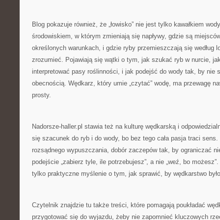
Blog pokazuje również, że „łowisko” nie jest tylko kawałkiem wo
środowiskiem, w którym zmieniają się napływy, gdzie są miejscówk
określonych warunkach, i gdzie ryby przemieszczają się według l
zrozumieć. Pojawiają się wątki o tym, jak szukać ryb w nurcie, ja
interpretować pasy roślinności, i jak podejść do wody tak, by nie
obecnością. Wędkarz, który umie „czytać” wodę, ma przewagę naw
prosty.
Nadorsze-haller.pl stawia też na kulturę wędkarską i odpowiedzia
się szacunek do ryb i do wody, bo bez tego cała pasja traci sen
rozsądnego wypuszczania, dobór zaczepów tak, by ograniczać ni
podejście „zabierz tyle, ile potrzebujesz”, a nie „weź, bo możesz”.
tylko praktyczne myślenie o tym, jak sprawić, by wędkarstwo było
Czytelnik znajdzie tu także treści, które pomagają poukładać wę
przygotować się do wyjazdu, żeby nie zapomnieć kluczowych rzec