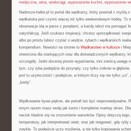
medyczna
,
wina
,
wodociągi
,
wyposażenie kuchni
,
wyposażenie wn
Nadorsze-haller.pl to portal dla wędkarzy, który powstał z myślą o
wędkarska jest czymś więcej niż tylko weekendowym hobby. To m
obserwacje idą w parze z poradami, a każdy tekst ma pomagać łow
satysfakcją. Jeśli szukasz inspiracji, chcesz uporządkować swoj
albo po prostu lubisz czytać o wodzie, rybach i wędkarskich realia
kompendium. Nowości na stronie to
Wędkarstwo w kulturze
i Miej
stworzona dla startujących oraz dla doświadczonych wędkarzy, kt
szczegóły. Jedni docenią proste wyjaśnienia, inni zwrócą uwagę n
tym, czy ryba podejdzie do przynęty, czy tylko zniknie w głębin
jest tu użyteczność i podejście, w którym liczy się nie tylko „co”, 
„kiedy”.
Wędkowanie bywa piękne, ale potrafi też być nieprzewidywalne. R
innym razem masz wodę jak lustro i kompletne martwy okres. Dlat
nacisk kładzie się na zrozumienie warunków. Opisy dotyczą tego,
temperatury, jak interpretować wiatr, oraz jak reagować, gdy ryby 
zwykle. To podejście uczy myślenia, a nie tylko kopiowania sche