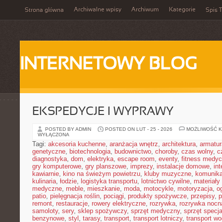
Archiwalne wpisy
Archiwum
Kategorie
Strona główna
Spis T
INTERNETOWY BLOG
EKSPEDYCJE I WYPRAWY
POSTED BY ADMIN
POSTED ON LUT - 25 - 2026
MOŻLIWOŚĆ 
WYŁĄCZONA
Tagi:
akcesoria kuchenne
,
aranżacja wnętrz
,
architektura
,
armatur
genetyczne
,
biotechnologia
,
budownictwo
,
choroby
,
czas wolny
,
c
diagnostyka
,
dom
,
elektryka
,
escape room
,
eventy
,
fitness medy
gry komputerowe
,
gry planszowe
,
imprezy
,
instalacje domowe
,
in
kawiarnie
,
kino na świeżym powietrzu
,
kluby muzyczne
,
komunika
kulinaria
,
łodzie
,
logistyka transportu
,
lotnictwo cywilne
,
materiały
medyczne
,
meble
,
mieszkanie
,
moda
,
motocykle
,
motoryzacja
,
o
patio
,
pielęgnacja roślin
,
pociągi
,
produkty spożywcze
,
przepisy
,
p
remont
,
restauracje
,
rowery elektryczne
,
rozrywka
,
rozrywka nocn
samoloty
,
sery
,
sklep spożywczy
,
sprzęt medyczny
,
sprzęt specja
benzynowe
,
styl
,
tarasy
,
transport
,
transport lotniczy
,
transport w