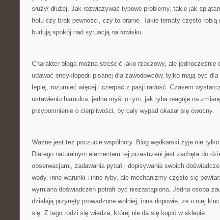
służył dłużej. Jak rozwiązywać typowe problemy, takie jak splątan
holu czy brak pewności, czy to branie. Takie tematy często robią
budują spokój nad sytuacją na łowisku.
Charakter bloga można streścić jako rzeczowy, ale jednocześnie 
udawać encyklopedii pisanej dla zawodowców, tylko mają być dla l
lepiej, rozumieć więcej i czerpać z pasji radość. Czasem wystar
ustawieniu hamulca, jedna myśl o tym, jak ryba reaguje na zmian
przypomnienie o cierpliwości, by cały wypad okazał się owocny.
Ważne jest też poczucie wspólnoty. Blog wędkarski żyje nie tylko
Dlatego naturalnym elementem tej przestrzeni jest zachęta do dzi
obserwacjami, zadawania pytań i dopisywania swoich doświadcz
wody, inne warunki i inne ryby, ale mechanizmy często się powtar
wymiana doświadczeń potrafi być niezastąpiona. Jedna osoba za
działają przynęty prowadzone wolniej, inna dopowie, że u niej kl
się. Z tego rodzi się wiedza, której nie da się kupić w sklepie.