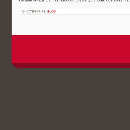
kuchnie świata. Zamiast krótkich, urywanych notek dostajesz hist
CATEGORIES:
BLOG