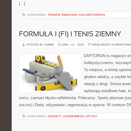
[…]
CATEGORIES:
TERAPIE ŚWIATŁEM I KOLOROTERAPIĄ
FORMUŁA 1 (F1) I TENIS ZIEMNY
POSTED BY ADMIN
GRU - 21 - 2025
MOŻLIWOŚĆ KOMENTOWA
DAPTORUN to magazyn onli
hobbystycznemu, niszowym 
To miejsce, w której sport
głodem wiedzy, a zwykłe tre
relację z drogi. Strona pows
wybierają osiedlowe hale, k
sercu, zamiast błysku reflektorów. Polecamy: Sporty plażowe (s
soccer) i Dieta, odżywianie i regeneracja w sporcie. W centrum
CATEGORIES:
GADŻETY CODZIENNEGO UŻYTKU