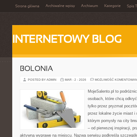
Archiwalne wpisy
Archiwum
Kategorie
Strona główna
Spis T
INTERNETOWY BLOG
BOLONIA
POSTED BY ADMIN
MAR - 2 - 2026
MOŻLIWOŚĆ KOMENTOWAN
MojeSalento.pl to podróżni
osobach, które chcą odkryć
tylko przez pryzmat pocztó
przez lokalne życie miast i
którym pomysły na city bre
– od pierwszej inspiracji, 
aktywną wyprawę na miejscu. Nazwa serwisu podkreśla szczególną