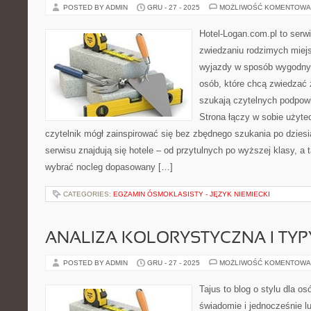
POSTED BY ADMIN
GRU - 27 - 2025
MOŻLIWOŚĆ KOMENTOWA
Hotel-Logan.com.pl to serw
zwiedzaniu rodzimych miej
wyjazdy w sposób wygodny.
osób, które chcą zwiedzać 
szukają czytelnych podpow
Strona łączy w sobie użyte
czytelnik mógł zainspirować się bez zbędnego szukania po dzies
serwisu znajdują się hotele – od przytulnych po wyższej klasy, 
wybrać nocleg dopasowany […]
CATEGORIES:
EGZAMIN ÓSMOKLASISTY - JĘZYK NIEMIECKI
ANALIZA KOLORYSTYCZNA I TY
POSTED BY ADMIN
GRU - 27 - 2025
MOŻLIWOŚĆ KOMENTOWA
Tajus to blog o stylu dla os
świadomie i jednocześnie l