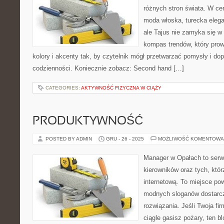
różnych stron świata. W cen
moda włoska, turecka eleg
ale Tajus nie zamyka się w 
kompas trendów, który prowa
kolory i akcenty tak, by czytelnik mógł przetwarzać pomysły i d
codzienności. Koniecznie zobacz: Second hand […]
CATEGORIES:
AKTYWNOŚĆ FIZYCZNA W CIĄŻY
PRODUKTYWNOŚĆ
POSTED BY ADMIN
GRU - 26 - 2025
MOŻLIWOŚĆ KOMENTOWA
Manager w Opałach to serwis
kierowników oraz tych, któ
internetową. To miejsce pow
modnych sloganów dostarcz
rozwiązania. Jeśli Twoja fi
ciągle gasisz pożary, ten 