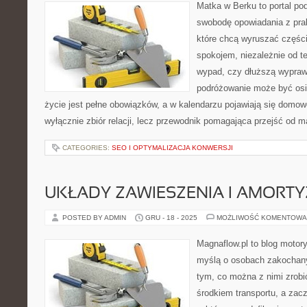
Matka w Berku to portal pod
swobodę opowiadania z prak
które chcą wyruszać części
spokojem, niezależnie od t
wypad, czy dłuższą wypraw
podróżowanie może być osi
życie jest pełne obowiązków, a w kalendarzu pojawiają się domowe
wyłącznie zbiór relacji, lecz przewodnik pomagająca przejść od m
CATEGORIES:
SEO I OPTYMALIZACJA KONWERSJI
UKŁADY ZAWIESZENIA I AMORT
POSTED BY ADMIN
GRU - 18 - 2025
MOŻLIWOŚĆ KOMENTOWA
Magnaflow.pl to blog motory
myślą o osobach zakochan
tym, co można z nimi zrobić
środkiem transportu, a zac