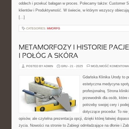
oddech i przekuć bałagan w proces. Polecamy także: Customer S
klientów i Produktywność. W świecie, w którym wszyscy obiecuj
[…]
CATEGORIES:
MMORPG
METAMORFOZY I HISTORIE PACJE
I POŁÓG A SKÓRA
POSTED BY ADMIN
GRU - 21 - 2025
MOŻLIWOŚĆ KOMENTOWA
Gdańska Klinika Urody to p
estetyczna medycyna spoty
profesjonalną. Strona klini
przewodnik dla osób, które 
potrzeby swojej cery i po
dotyczące procedur. To nie 
opisów, ale czytelna prezentacja opcji, dzięki której łatwiej dopas
życia. Nowości na stronie to Zabiegi odmładzające na dłonie i Zab