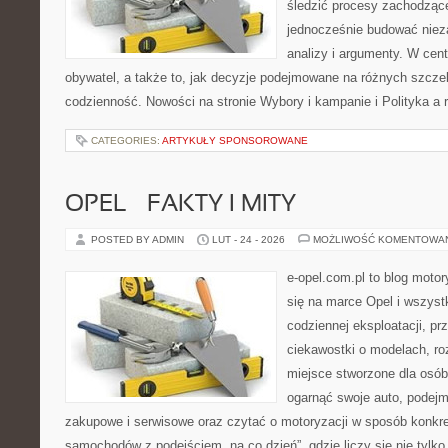
śledzić procesy zachodząc
jednocześnie budować nieza
analizy i argumenty. W cen
obywatel, a także to, jak decyzje podejmowane na różnych szczeb
codzienność. Nowości na stronie Wybory i kampanie i Polityka a re
CATEGORIES:
ARTYKUŁY SPONSOROWANE
OPEL – FAKTY I MITY
POSTED BY ADMIN
LUT - 24 - 2026
MOŻLIWOŚĆ KOMENTOWA
e-opel.com.pl to blog motor
się na marce Opel i wszyst
codziennej eksploatacji, pr
ciekawostki o modelach, ro
miejsce stworzone dla osób
ogarnąć swoje auto, podejm
zakupowe i serwisowe oraz czytać o motoryzacji w sposób konkre
samochodów z podejściem „na co dzień”, gdzie liczy się nie tylko