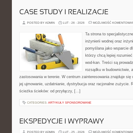
CASE STUDY I REALIZACJE
POSTED BY ADMIN
LUT - 26 - 2026
MOŻLIWOŚĆ KOMENTOWA
Ta strona to specjalistyc
inżynierii wodnej oraz inżyni
pomyślana jako wsparcie d
którzy chcą lepiej rozumieć
wod-kan. Treści są prowad
rozsądku w budownictwie, a
zastosowania w terenie. W centrum zainteresowania znajduje się
jej ujmowanie, uzdatnianie, dystrybucja oraz racjonalne zużycie.
ścieżka ścieków: od przyłączy, […]
CATEGORIES:
ARTYKUŁY SPONSOROWANE
EKSPEDYCJE I WYPRAWY
POSTED BY ADMIN
LUT - 25 - 2026
MOŻLIWOŚĆ KOMENTOWA