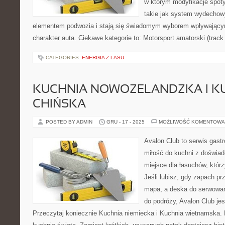
w którym modyfikacje spoty
takie jak system wydechow
elementem podwozia i stają się świadomym wyborem wpływający
charakter auta. Ciekawe kategorie to: Motorsport amatorski (track
CATEGORIES:
ENERGIA Z LASU
KUCHNIA NOWOZELANDZKA I K
CHIŃSKA
POSTED BY ADMIN
GRU - 17 - 2025
MOŻLIWOŚĆ KOMENTOWA
Avalon Club to serwis gast
miłość do kuchni z doświad
miejsce dla łasuchów, któr
Jeśli lubisz, gdy zapach pr
mapa, a deska do serwowan
do podróży, Avalon Club jes
Przeczytaj koniecznie Kuchnia niemiecka i Kuchnia wietnamska.