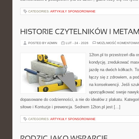
CATEGORIES:
ARTYKUŁY SPONSOROWANE
HISTORIE CZYTELNIKÓW I META
POSTED BY ADMIN
LUT - 24 - 2026
MOŻLIWOŚĆ KOMENTOWA
12ton.pl to przestrzeń dla 
kondycję, zredukować masę 
jazdę na dwóch kółkach. To
łączy się z zdrowiem, a pod
na konsekwencji. Jeśli szu
uporządkować swoje nawyki
dopasowane do codzienności, a nie do ideałów z plakatu. Kategori
siłowe i Kontuzje i prewencja. Sednem 12ton.pl jest […]
CATEGORIES:
ARTYKUŁY SPONSOROWANE