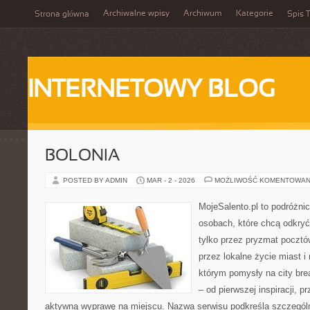
Archiwalne wpisy
Archiwum
Kategorie
Strona główna
Spis T
INTERNETOWY BLOG
BOLONIA
POSTED BY ADMIN
MAR - 2 - 2026
MOŻLIWOŚĆ KOMENTOWAN
MojeSalento.pl to podróżni
osobach, które chcą odkryć
tylko przez pryzmat pocztó
przez lokalne życie miast i
którym pomysły na city bre
– od pierwszej inspiracji, 
aktywną wyprawę na miejscu. Nazwa serwisu podkreśla szczególną