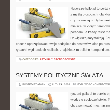
Nadorsze-haller.pl to portal
z myślą o osobach, dla któ
czymś więcej niż tylko we
miejsce, w którym terenowe
poradami, a każdy tekst ma
i z większą satysfakcją. Jeś
chcesz uporządkować swoje podejście do zestawów, albo po prost
rybach i wędkarskich realiach, znajdziesz tu solidne kompendium
CATEGORIES:
ARTYKUŁY SPONSOROWANE
SYSTEMY POLITYCZNE ŚWIATA
POSTED BY ADMIN
LUT - 25 - 2026
MOŻLIWOŚĆ KOMENTOWA
ryszard-galla.pl to serwis o 
wiedzy o społeczeństwie. To
chcą pojmować mechanizmy