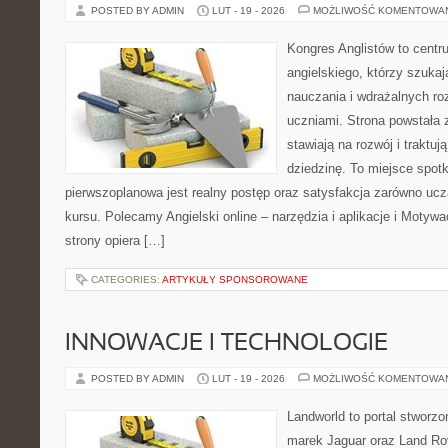
POSTED BY ADMIN
LUT - 19 - 2026
MOŻLIWOŚĆ KOMENTOWA
Kongres Anglistów to centr
angielskiego, którzy szuk
nauczania i wdrażalnych ro
uczniami. Strona powstała 
stawiają na rozwój i traktu
dziedzinę. To miejsce spotka
pierwszoplanowa jest realny postęp oraz satysfakcja zarówno ucz
kursu. Polecamy Angielski online – narzędzia i aplikacje i Motywac
strony opiera […]
CATEGORIES:
ARTYKUŁY SPONSOROWANE
INNOWACJE I TECHNOLOGIE
POSTED BY ADMIN
LUT - 19 - 2026
MOŻLIWOŚĆ KOMENTOWA
Landworld to portal stworzo
marek Jaguar oraz Land Rov