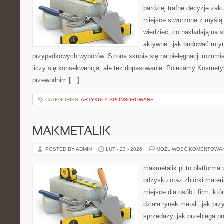
bardziej trafne decyzje zak
miejsce stworzone z myślą o
wiedzieć, co nakładają na s
aktywne i jak budować ruty
przypadkowych wyborów. Strona skupia się na pielęgnacji rozumi
liczy się konsekwencja, ale też dopasowanie. Polecamy Kosmety
przewodnim […]
CATEGORIES:
ARTYKUŁY SPONSOROWANE
MAKMETALIK
POSTED BY ADMIN
LUT - 23 - 2026
MOŻLIWOŚĆ KOMENTOWA
makmetalik.pl to platforma
odzysku oraz zbiórki materi
miejsce dla osób i firm, któ
działa rynek metali, jak p
sprzedaży, jak przebiega pr