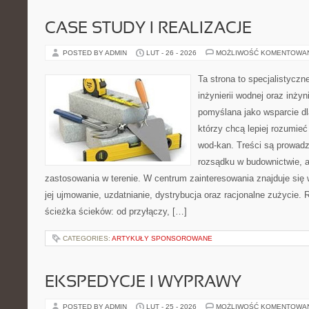
CASE STUDY I REALIZACJE
POSTED BY ADMIN
LUT - 26 - 2026
MOŻLIWOŚĆ KOMENTOWA
Ta strona to specjalistyc
inżynierii wodnej oraz inżyni
pomyślana jako wsparcie d
którzy chcą lepiej rozumieć
wod-kan. Treści są prowad
rozsądku w budownictwie, a
zastosowania w terenie. W centrum zainteresowania znajduje się
jej ujmowanie, uzdatnianie, dystrybucja oraz racjonalne zużycie.
ścieżka ścieków: od przyłączy, […]
CATEGORIES:
ARTYKUŁY SPONSOROWANE
EKSPEDYCJE I WYPRAWY
POSTED BY ADMIN
LUT - 25 - 2026
MOŻLIWOŚĆ KOMENTOWA