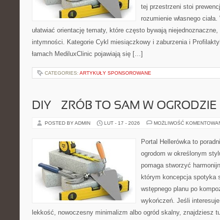
tej przestrzeni stoi prewen
rozumienie własnego ciała.
ułatwiać orientację tematy, które często bywają niejednoznaczne,
intymności. Kategorie Cykl miesiączkowy i zaburzenia i Profilakty
łamach MediluxClinic pojawiają się […]
CATEGORIES:
ARTYKUŁY SPONSOROWANE
DIY – ZRÓB TO SAM W OGRODZIE
POSTED BY ADMIN
LUT - 17 - 2026
MOŻLIWOŚĆ KOMENTOWA
Portal Hellerówka to porad
ogrodom w określonym styl
pomaga stworzyć harmonijn
którym koncepcja spotyka s
wstępnego planu po kompoz
wykończeń. Jeśli interesuj
lekkość, nowoczesny minimalizm albo ogród skalny, znajdziesz tu