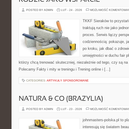
RODZIC JAKO WSPARCIE
POSTED BY ADMIN
LUT - 24 - 2026
MOŻLIWOŚĆ KOMENTOWA
TKKF Sieraków to przystań i
traktują ruch nie jako jedno
proces. Serwis łączy pers
codziennością: pokazuje, 
po kroku, jak dbać o zdrowi
umiejętności w duchu fair pl
którzy chcą trenować skuteczniej, niezależnie od tego, czy są na 
Polecamy Fakty i mity w treningu i Trening online i […]
CATEGORIES:
ARTYKUŁY SPONSOROWANE
NATURA & CO (BRAZYLIA)
POSTED BY ADMIN
LUT - 23 - 2026
MOŻLIWOŚĆ KOMENTOWA
johnmasters-polska.pl to pl
interesują się światem bea