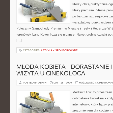
którzy chcą praktycznie og
klasy premium. Strona prow
po bardziej szczegółowe za
warsztatowy punkt widzenia 
Polecamy Samochody Premium w Mieście i Testy i Recenzje W św
terenówek Land Rover liczą się niuanse. Nawet drobne oznaki pot
[…]
CATEGORIES:
ARTYKUŁY SPONSOROWANE
MŁODA KOBIETA – DORASTANIE I
WIZYTA U GINEKOLOGA
POSTED BY ADMIN
LUT - 18 - 2026
MOŻLIWOŚĆ KOMENTOWA
MediluxClinic to przestrzeń
dobrostanie kobiet na każdy
internetowy, który łączy pr
zrozumieniem dla codzienn