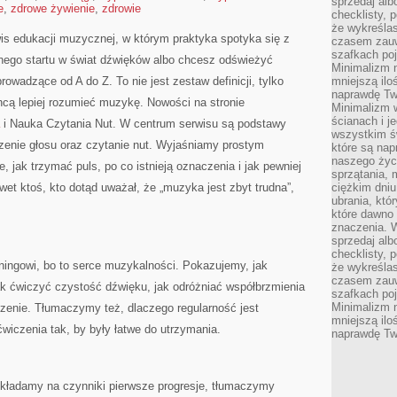
sprzedaj alb
e
,
zdrowe żywienie
,
zdrowie
checklisty, 
że wykreślas
is edukacji muzycznej, w którym praktyka spotyka się z
czasem zauw
szafkach poj
lnego startu w świat dźwięków albo chcesz odświeżyć
Minimalizm n
rowadzące od A do Z. To nie jest zestaw definicji, tylko
mniejszą ilo
naprawdę Tw
hcą lepiej rozumieć muzykę. Nowości na stronie
Minimalizm 
ścianach i j
i Nauka Czytania Nut. W centrum serwisu są podstawy
wszystkim ś
dzenie głosu oraz czytanie nut. Wyjaśniamy prostym
które są nap
naszego życ
, jak trzymać puls, po co istnieją oznaczenia i jak pewniej
sprzątania, 
wet ktoś, kto dotąd uważał, że „muzyka jest zbyt trudna”,
ciężkim dniu
ubrania, któ
które dawno 
znaczenia. W
sprzedaj alb
checklisty, 
ningowi, bo to serce muzykalności. Pokazujemy, jak
że wykreślas
czasem zauw
ak ćwiczyć czystość dźwięku, jak odróżniać współbrzmienia
szafkach poj
Minimalizm n
zenie. Tłumaczymy też, dlaczego regularność jest
mniejszą ilo
ćwiczenia tak, by były łatwe do utrzymania.
naprawdę Tw
zkładamy na czynniki pierwsze progresje, tłumaczymy