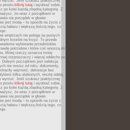
o wyrzuć. Jeśli szukasz praktycznej
po prostu
kliknij tutaj
i wyobraź sobie,
z po kolei każdą zbędną kategorię. Z
ażysz, że wraz z porządkiem w
awia się porządek w głowie.
ie jest modą – to sposób na życie z
ścią hałasu i większą ilością tego, co
oje.
we wnętrzach nie polega na pustych
ednym krześle na krzyż. To przede
wiadome wybieranie przedmiotów,
rawdę potrzebne i które coś wnoszą do
ia. Mniej rzeczy oznacza mniej
mniej rozpraszaczy i więcej oddechu po
. Dobrym początkiem jest selekcja:
rych nie nosisz od roku, dokumenty,
straciły ważność, dekoracje bez
ybierz kilka ulubionych, resztę oddaj,
o wyrzuć. Jeśli szukasz praktycznej
po prostu
kliknij tutaj
i wyobraź sobie,
z po kolei każdą zbędną kategorię. Z
ażysz, że wraz z porządkiem w
awia się porządek w głowie.
ie jest modą – to sposób na życie z
ścią hałasu i większą ilością tego, co
oje.