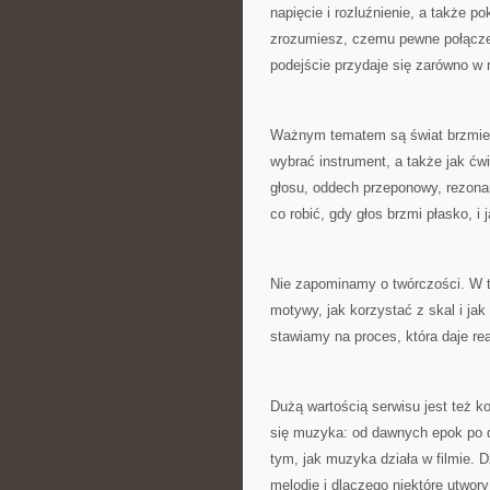
napięcie i rozluźnienie, a także p
zrozumiesz, czemu pewne połączen
podejście przydaje się zarówno w
Ważnym tematem są świat brzmień.
wybrać instrument, a także jak ć
głosu, oddech przeponowy, rezona
co robić, gdy głos brzmi płasko, i 
Nie zapominamy o twórczości. W 
motywy, jak korzystać z skal i j
stawiamy na proces, która daje re
Dużą wartością serwisu jest też k
się muzyka: od dawnych epok po d
tym, jak muzyka działa w filmie. D
melodie i dlaczego niektóre utwory 