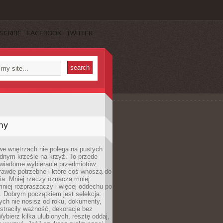
SCRIBE
FACEBOOK
TWITTER
my
we wnętrzach nie polega na pustych
ednym krześle na krzyż. To przede
wiadome wybieranie przedmiotów,
rawdę potrzebne i które coś wnoszą do
ia. Mniej rzeczy oznacza mniej
mniej rozpraszaczy i więcej oddechu po
. Dobrym początkiem jest selekcja:
rych nie nosisz od roku, dokumenty,
straciły ważność, dekoracje bez
ybierz kilka ulubionych, resztę oddaj,