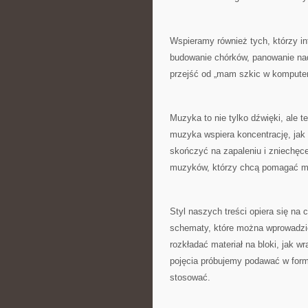
Wspieramy również tych, którzy in
budowanie chórków, panowanie nad
przejść od „mam szkic w komputer
Muzyka to nie tylko dźwięki, ale t
muzyka wspiera koncentrację, jak d
skończyć na zapaleniu i zniechęce
muzyków, którzy chcą pomagać mąd
Styl naszych treści opiera się n
schematy, które można wprowadzić 
rozkładać materiał na bloki, jak w
pojęcia próbujemy podawać w formi
stosować.