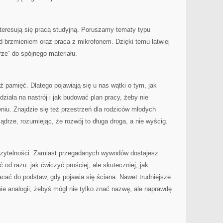
teresują się pracą studyjną. Poruszamy tematy typu
 brzmieniem oraz praca z mikrofonem. Dzięki temu łatwiej
ze” do spójnego materiału.
eż pamięć. Dlatego pojawiają się u nas wątki o tym, jak
ziała na nastrój i jak budować plan pracy, żeby nie
niu. Znajdzie się też przestrzeń dla rodziców młodych
rze, rozumiejąc, że rozwój to długa droga, a nie wyścig.
a czytelności. Zamiast przegadanych wywodów dostajesz
od razu: jak ćwiczyć prościej, ale skuteczniej, jak
racać do podstaw, gdy pojawia się ściana. Nawet trudniejsze
e analogii, żebyś mógł nie tylko znać nazwę, ale naprawdę