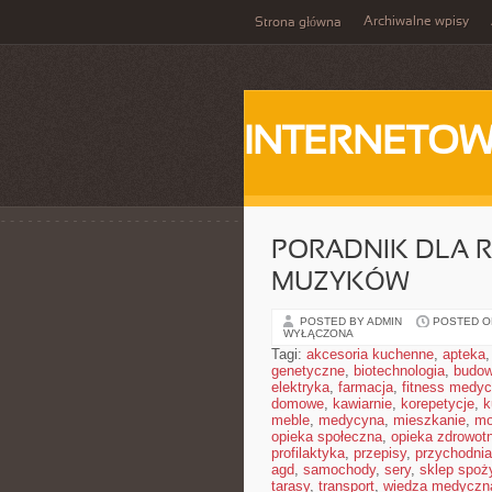
Archiwalne wpisy
Strona główna
INTERNETOW
PORADNIK DLA 
MUZYKÓW
POSTED BY ADMIN
POSTED ON
WYŁĄCZONA
Tagi:
akcesoria kuchenne
,
apteka
genetyczne
,
biotechnologia
,
budow
elektryka
,
farmacja
,
fitness medy
domowe
,
kawiarnie
,
korepetycje
,
k
meble
,
medycyna
,
mieszkanie
,
mo
opieka społeczna
,
opieka zdrowot
profilaktyka
,
przepisy
,
przychodnia
agd
,
samochody
,
sery
,
sklep spoż
tarasy
,
transport
,
wiedza medyczn