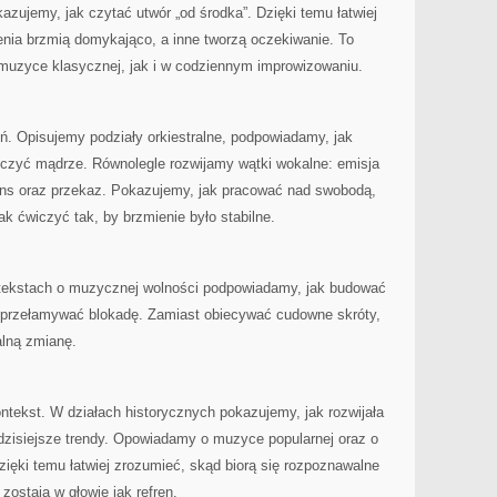
okazujemy, jak czytać utwór „od środka”. Dzięki temu łatwiej
ia brzmią domykająco, a inne tworzą oczekiwanie. To
 muzyce klasycznej, jak i w codziennym improwizowaniu.
 Opisujemy podziały orkiestralne, podpowiadamy, jak
wiczyć mądrze. Równolegle rozwijamy wątki wokalne: emisja
ns oraz przekaz. Pokazujemy, jak pracować nad swobodą,
jak ćwiczyć tak, by brzmienie było stabilne.
tekstach o muzycznej wolności podpowiadamy, jak budować
ak przełamywać blokadę. Zamiast obiecywać cudowne skróty,
alną zmianę.
ontekst. W działach historycznych pokazujemy, jak rozwijała
zisiejsze trendy. Opowiadamy o muzyce popularnej oraz o
zięki temu łatwiej zrozumieć, skąd biorą się rozpoznawalne
zostają w głowie jak refren.