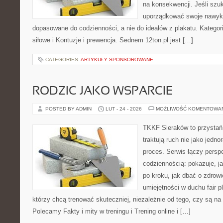
na konsekwencji. Jeśli szu
uporządkować swoje nawyki
dopasowane do codzienności, a nie do ideałów z plakatu. Kategori
siłowe i Kontuzje i prewencja. Sednem 12ton.pl jest […]
CATEGORIES:
ARTYKUŁY SPONSOROWANE
RODZIC JAKO WSPARCIE
POSTED BY ADMIN
LUT - 24 - 2026
MOŻLIWOŚĆ KOMENTOWA
TKKF Sieraków to przystań i
traktują ruch nie jako jedno
proces. Serwis łączy pers
codziennością: pokazuje, 
po kroku, jak dbać o zdrowi
umiejętności w duchu fair pl
którzy chcą trenować skuteczniej, niezależnie od tego, czy są na 
Polecamy Fakty i mity w treningu i Trening online i […]