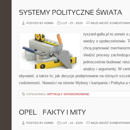
SYSTEMY POLITYCZNE ŚWIATA
POSTED BY ADMIN
LUT - 25 - 2026
MOŻLIWOŚĆ KOMENTOWA
ryszard-galla.pl to serwis o 
wiedzy o społeczeństwie. To
chcą pojmować mechanizmy
śledzić procesy zachodząc
jednocześnie budować nieza
analizy i argumenty. W cen
obywatel, a także to, jak decyzje podejmowane na różnych szczeb
codzienność. Nowości na stronie Wybory i kampanie i Polityka a re
CATEGORIES:
ARTYKUŁY SPONSOROWANE
OPEL – FAKTY I MITY
POSTED BY ADMIN
LUT - 24 - 2026
MOŻLIWOŚĆ KOMENTOWA