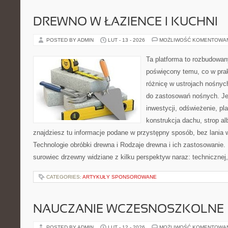
DREWNO W ŁAZIENCE I KUCHNI
POSTED BY ADMIN
LUT - 13 - 2026
MOŻLIWOŚĆ KOMENTOWA
Ta platforma to rozbudowan
poświęcony temu, co w prak
różnicę w ustrojach nośnyc
do zastosowań nośnych. Jeże
inwestycji, odświeżenie, pl
konstrukcja dachu, strop a
znajdziesz tu informacje podane w przystępny sposób, bez lania
Technologie obróbki drewna i Rodzaje drewna i ich zastosowanie.
surowiec drzewny widziane z kilku perspektyw naraz: technicznej,
CATEGORIES:
ARTYKUŁY SPONSOROWANE
NAUCZANIE WCZESNOSZKOLNE
POSTED BY ADMIN
LUT - 12 - 2026
MOŻLIWOŚĆ KOMENTOWA