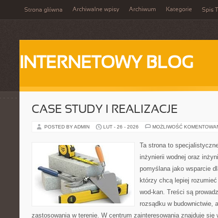
Archiwalne wpisy
Archiwum
Kategorie
Strona główna
Spis T
INTERNETOWY BLOG
CASE STUDY I REALIZACJE
POSTED BY ADMIN
LUT - 26 - 2026
MOŻLIWOŚĆ KOMENTOWA
Ta strona to specjalistyc
inżynierii wodnej oraz inżyni
pomyślana jako wsparcie d
którzy chcą lepiej rozumieć
wod-kan. Treści są prowad
rozsądku w budownictwie, a
zastosowania w terenie. W centrum zainteresowania znajduje się