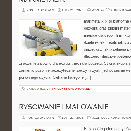
MAKMETALIK
POSTED BY ADMIN
LUT - 23 - 2026
MOŻLIWOŚĆ KOMENTOWA
makmetalik.pl to platforma
odzysku oraz zbiórki materi
miejsce dla osób i firm, któ
działa rynek metali, jak p
sprzedaży, jak przebiega pr
dlaczego właściwe postęp
znaczenie zarówno dla ekologii, jak i dla budżetu. Strona skupia s
zamienić pozornie bezużyteczne rzeczy w zysk, jednocześnie ws
ponownego użycia. Ciekawe kategorie […]
CATEGORIES:
ARTYKUŁY SPONSOROWANE
RYSOWANIE I MALOWANIE
POSTED BY ADMIN
LUT - 21 - 2026
MOŻLIWOŚĆ KOMENTOWA
Elfiki777 to pełen pomysłów