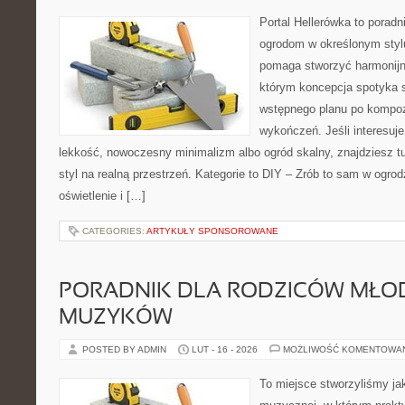
Portal Hellerówka to porad
ogrodom w określonym styl
pomaga stworzyć harmonijn
którym koncepcja spotyka s
wstępnego planu po kompoz
wykończeń. Jeśli interesuj
lekkość, nowoczesny minimalizm albo ogród skalny, znajdziesz tu
styl na realną przestrzeń. Kategorie to DIY – Zrób to sam w ogrod
oświetlenie i […]
CATEGORIES:
ARTYKUŁY SPONSOROWANE
PORADNIK DLA RODZICÓW MŁO
MUZYKÓW
POSTED BY ADMIN
LUT - 16 - 2026
MOŻLIWOŚĆ KOMENTOWA
To miejsce stworzyliśmy ja