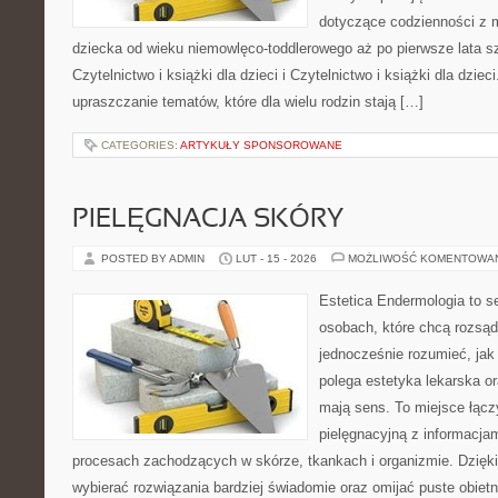
dotyczące codzienności z 
dziecka od wieku niemowlęco-toddlerowego aż po pierwsze lata s
Czytelnictwo i książki dla dzieci i Czytelnictwo i książki dla dzieci
upraszczanie tematów, które dla wielu rodzin stają […]
CATEGORIES:
ARTYKUŁY SPONSOROWANE
PIELĘGNACJA SKÓRY
POSTED BY ADMIN
LUT - 15 - 2026
MOŻLIWOŚĆ KOMENTOWA
Estetica Endermologia to s
osobach, które chcą rozsąd
jednocześnie rozumieć, jak
polega estetyka lekarska or
mają sens. To miejsce łąc
pielęgnacyjną z informacja
procesach zachodzących w skórze, tkankach i organizmie. Dzięk
wybierać rozwiązania bardziej świadomie oraz omijać puste obietn