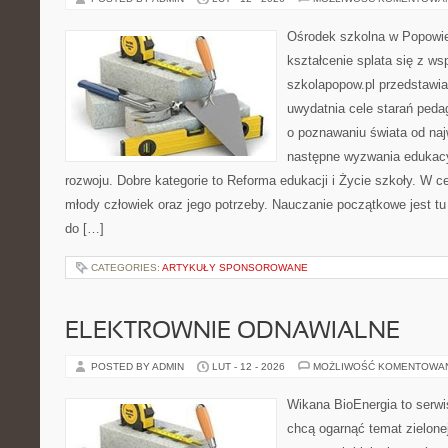
Ośrodek szkolna w Popowie
kształcenie splata się z ws
szkolapopow.pl przedstawia
uwydatnia cele starań peda
o poznawaniu świata od naj
następne wyzwania edukacy
rozwoju. Dobre kategorie to Reforma edukacji i Życie szkoły. W ce
młody człowiek oraz jego potrzeby. Nauczanie początkowe jest t
do […]
CATEGORIES:
ARTYKUŁY SPONSOROWANE
ELEKTROWNIE ODNAWIALNE
POSTED BY ADMIN
LUT - 12 - 2026
MOŻLIWOŚĆ KOMENTOWA
Wikana BioEnergia to serwi
chcą ogarnąć temat zielonej