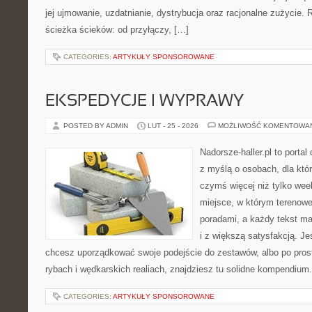
jej ujmowanie, uzdatnianie, dystrybucja oraz racjonalne zużycie.
ścieżka ścieków: od przyłączy, […]
CATEGORIES:
ARTYKUŁY SPONSOROWANE
EKSPEDYCJE I WYPRAWY
POSTED BY ADMIN
LUT - 25 - 2026
MOŻLIWOŚĆ KOMENTOWA
Nadorsze-haller.pl to portal
z myślą o osobach, dla któ
czymś więcej niż tylko we
miejsce, w którym terenowe
poradami, a każdy tekst ma
i z większą satysfakcją. Jeś
chcesz uporządkować swoje podejście do zestawów, albo po prost
rybach i wędkarskich realiach, znajdziesz tu solidne kompendium
CATEGORIES:
ARTYKUŁY SPONSOROWANE