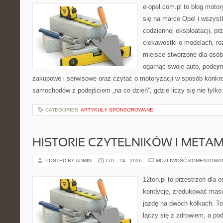
e-opel.com.pl to blog motor
się na marce Opel i wszyst
codziennej eksploatacji, pr
ciekawostki o modelach, ro
miejsce stworzone dla osób
ogarnąć swoje auto, podejm
zakupowe i serwisowe oraz czytać o motoryzacji w sposób konkre
samochodów z podejściem „na co dzień”, gdzie liczy się nie tylko
CATEGORIES:
ARTYKUŁY SPONSOROWANE
HISTORIE CZYTELNIKÓW I META
POSTED BY ADMIN
LUT - 24 - 2026
MOŻLIWOŚĆ KOMENTOWA
12ton.pl to przestrzeń dla 
kondycję, zredukować masę 
jazdę na dwóch kółkach. To
łączy się z zdrowiem, a pod