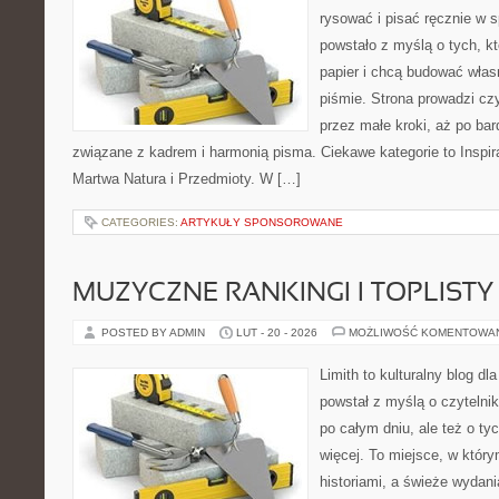
rysować i pisać ręcznie w 
powstało z myślą o tych, kt
papier i chcą budować włas
piśmie. Strona prowadzi czy
przez małe kroki, aż po ba
związane z kadrem i harmonią pisma. Ciekawe kategorie to Inspira
Martwa Natura i Przedmioty. W […]
CATEGORIES:
ARTYKUŁY SPONSOROWANE
MUZYCZNE RANKINGI I TOPLISTY
POSTED BY ADMIN
LUT - 20 - 2026
MOŻLIWOŚĆ KOMENTOWA
Limith to kulturalny blog dl
powstał z myślą o czytelni
po całym dniu, ale też o ty
więcej. To miejsce, w który
historiami, a świeże wydani