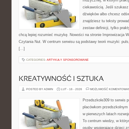
muzycznej, w którym prakty
ciekawością. Jeśli szukasz 
dźwięków albo chcesz odśw
znajdziesz tu teksty prowad
zestaw definicji, tylko prak
chcą lepiej rozumieć muzykę. Nowości na stronie Improwizacja 
Czytania Nut. W centrum serwisu są podstawy teorii muzyki: puls
[…]
CATEGORIES:
ARTYKUŁY SPONSOROWANE
KREATYWNOŚĆ I SZTUKA
POSTED BY ADMIN
LUT - 16 - 2026
MOŻLIWOŚĆ KOMENTOWA
Przedszkole309 to serwis p
placówkom przedszkolnym o
w pierwszych latach rozwo
To centrum wiedzy, w który
osoby wspierające dzieci z