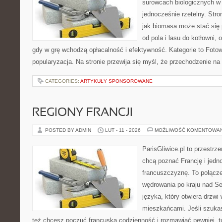
surowcach biologicznych w
jednocześnie rzetelny. Str
jak biomasa może stać się 
od pola i lasu do kotłowni,
gdy w grę wchodzą opłacalność i efektywność. Kategorie to Fotowo
popularyzacja. Na stronie przewija się myśl, że przechodzenie na
CATEGORIES:
ARTYKUŁY SPONSOROWANE
REGIONY FRANCJI
POSTED BY ADMIN
LUT - 11 - 2026
MOŻLIWOŚĆ KOMENTOWA
ParisGliwice.pl to przestrz
chcą poznać Francję i jedn
francuszczyznę. To połącz
wędrowania po kraju nad 
języka, który otwiera drzw
mieszkańcami. Jeśli szukas
też chcesz poczuć francuską codzienność i rozmawiać pewniej, tu