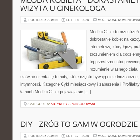
MŁODA KOBIETA – DORASTANIE I
WIZYTA U GINEKOLOGA
POSTED BY ADMIN
LUT - 18 - 2026
MOŻLIWOŚĆ KOMENTOWA
MediluxClinic to przestrzeń
dobrostanie kobiet na każdy
internetowy, który łączy pr
zrozumieniem dla codzienn
tej przestrzeni stoi prewen
rozumienie własnego ciała.
ułatwiać orientację tematy, które często bywają niejednoznaczne,
intymności. Kategorie Cykl miesiączkowy i zaburzenia i Profilakty
łamach MediluxClinic pojawiają się […]
CATEGORIES:
ARTYKUŁY SPONSOROWANE
DIY – ZRÓB TO SAM W OGRODZIE
POSTED BY ADMIN
LUT - 17 - 2026
MOŻLIWOŚĆ KOMENTOWA