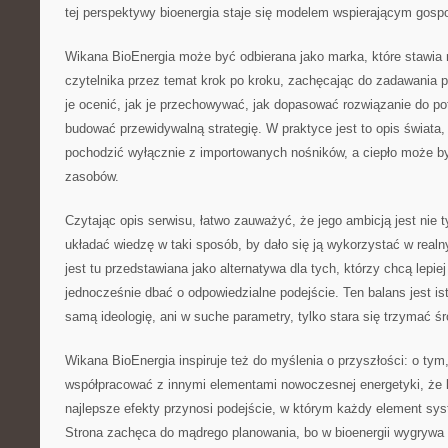
tej perspektywy bioenergia staje się modelem wspierającym gosp
Wikana BioEnergia może być odbierana jako marka, które stawia 
czytelnika przez temat krok po kroku, zachęcając do zadawania p
je ocenić, jak je przechowywać, jak dopasować rozwiązanie do pot
budować przewidywalną strategię. W praktyce jest to opis świata,
pochodzić wyłącznie z importowanych nośników, a ciepło może b
zasobów.
Czytając opis serwisu, łatwo zauważyć, że jego ambicją jest nie t
układać wiedzę w taki sposób, by dało się ją wykorzystać w real
jest tu przedstawiana jako alternatywa dla tych, którzy chcą lepie
jednocześnie dbać o odpowiedzialne podejście. Ten balans jest ist
samą ideologię, ani w suche parametry, tylko stara się trzymać śro
Wikana BioEnergia inspiruje też do myślenia o przyszłości: o tym
współpracować z innymi elementami nowoczesnej energetyki, że li
najlepsze efekty przynosi podejście, w którym każdy element sy
Strona zachęca do mądrego planowania, bo w bioenergii wygrywa n