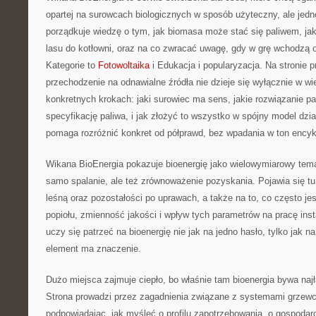
opartej na surowcach biologicznych w sposób użyteczny, ale jedn
porządkuje wiedzę o tym, jak biomasa może stać się paliwem, jak
lasu do kotłowni, oraz na co zwracać uwagę, gdy w grę wchodzą 
Kategorie to
Fotowoltaika
i Edukacja i popularyzacja. Na stronie p
przechodzenie na odnawialne źródła nie dzieje się wyłącznie w wie
konkretnych krokach: jaki surowiec ma sens, jakie rozwiązanie pa
specyfikację paliwa, i jak złożyć to wszystko w spójny model dzia
pomaga rozróżnić konkret od półprawd, bez wpadania w ton encyk
Wikana BioEnergia pokazuje bioenergię jako wielowymiarowy temat,
samo spalanie, ale też zrównoważenie pozyskania. Pojawia się tu
leśną oraz pozostałości po uprawach, a także na to, co często je
popiołu, zmienność jakości i wpływ tych parametrów na pracę insta
uczy się patrzeć na bioenergię nie jak na jedno hasło, tylko jak n
element ma znaczenie.
Dużo miejsca zajmuje ciepło, bo właśnie tam bioenergia bywa najł
Strona prowadzi przez zagadnienia związane z systemami grzew
podpowiadając, jak myśleć o profilu zapotrzebowania, o gospodar