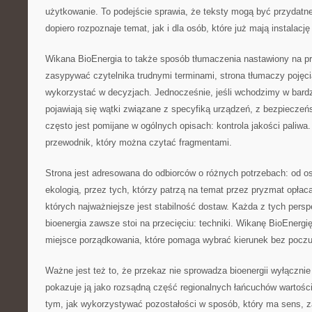
użytkowanie. To podejście sprawia, że teksty mogą być przydatn
dopiero rozpoznaje temat, jak i dla osób, które już mają instalację
Wikana BioEnergia to także sposób tłumaczenia nastawiony na p
zasypywać czytelnika trudnymi terminami, strona tłumaczy pojęcia
wykorzystać w decyzjach. Jednocześnie, jeśli wchodzimy w bardz
pojawiają się wątki związane z specyfiką urządzeń, z bezpieczeń
często jest pomijane w ogólnych opisach: kontrola jakości paliwa
przewodnik, który można czytać fragmentami.
Strona jest adresowana do odbiorców o różnych potrzebach: od 
ekologią, przez tych, którzy patrzą na temat przez pryzmat opłacal
których najważniejsze jest stabilność dostaw. Każda z tych pers
bioenergia zawsze stoi na przecięciu: techniki. Wikanę BioEnergi
miejsce porządkowania, które pomaga wybrać kierunek bez poczu
Ważne jest też to, że przekaz nie sprowadza bioenergii wyłącznie 
pokazuje ją jako rozsądną część regionalnych łańcuchów wartości
tym, jak wykorzystywać pozostałości w sposób, który ma sens, 