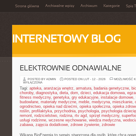
Archiwalne wpisy
Archiwum
Kategorie
Strona główna
Spis T
INTERNETOWY BLOG
ELEKTROWNIE ODNAWIALNE
POSTED BY ADMIN
POSTED ON LUT - 12 - 2026
MOŻLIWOŚĆ 
WYŁĄCZONA
Tagi:
apteka
,
aranżacja wnętrz
,
armatura
,
badania genetyczne
,
bi
choroby
,
diagnostyka
,
dieta
,
dom
,
dzieci
,
edukacja domowa
,
egza
fitness medyczny
,
genetyka
,
gry edukacyjne
,
instalacje domowe
,
budowlane
,
materiały medyczne
,
meble
,
medycyna
,
mieszkanie
,
ogrodnictwo
,
opieka nad dziećmi
,
opieka społeczna
,
opieka zdrow
roślin
,
profilaktyka
,
przychodnia
,
psychologia
,
psychologia dzieci
remont
,
rodzicielstwo
,
rodzina
,
rtv agd
,
sprzęt medyczny
,
superfo
usługi rodzinne
,
wczesne wychowanie
,
wiedza medyczna
,
wodoci
zabawa
,
zajęcia dodatkowe
,
zdrowe żywienie
,
zdrowie
Wikana BioEnergia to serwis stworzona dla osób, które chcą ogarn