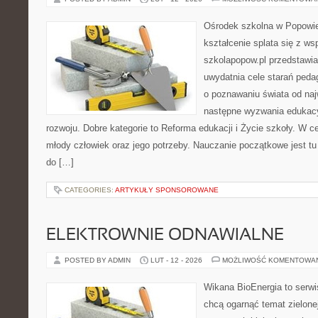
Ośrodek szkolna w Popowie
kształcenie splata się z ws
szkolapopow.pl przedstawia
uwydatnia cele starań peda
o poznawaniu świata od naj
następne wyzwania edukacy
rozwoju. Dobre kategorie to Reforma edukacji i Życie szkoły. W ce
młody człowiek oraz jego potrzeby. Nauczanie początkowe jest t
do […]
CATEGORIES:
ARTYKUŁY SPONSOROWANE
ELEKTROWNIE ODNAWIALNE
POSTED BY ADMIN
LUT - 12 - 2026
MOŻLIWOŚĆ KOMENTOWA
Wikana BioEnergia to serwi
chcą ogarnąć temat zielonej