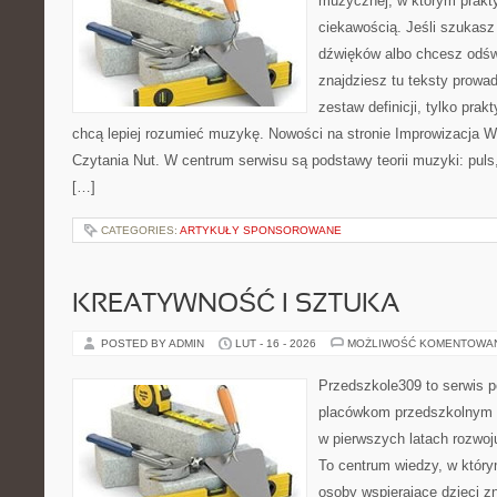
muzycznej, w którym prakty
ciekawością. Jeśli szukasz 
dźwięków albo chcesz odśw
znajdziesz tu teksty prowad
zestaw definicji, tylko prak
chcą lepiej rozumieć muzykę. Nowości na stronie Improwizacja 
Czytania Nut. W centrum serwisu są podstawy teorii muzyki: puls
[…]
CATEGORIES:
ARTYKUŁY SPONSOROWANE
KREATYWNOŚĆ I SZTUKA
POSTED BY ADMIN
LUT - 16 - 2026
MOŻLIWOŚĆ KOMENTOWA
Przedszkole309 to serwis p
placówkom przedszkolnym o
w pierwszych latach rozwo
To centrum wiedzy, w który
osoby wspierające dzieci z