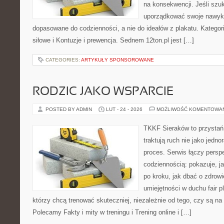
na konsekwencji. Jeśli szu
uporządkować swoje nawyki
dopasowane do codzienności, a nie do ideałów z plakatu. Kategori
siłowe i Kontuzje i prewencja. Sednem 12ton.pl jest […]
CATEGORIES:
ARTYKUŁY SPONSOROWANE
RODZIC JAKO WSPARCIE
POSTED BY ADMIN
LUT - 24 - 2026
MOŻLIWOŚĆ KOMENTOWA
TKKF Sieraków to przystań i
traktują ruch nie jako jedno
proces. Serwis łączy pers
codziennością: pokazuje, 
po kroku, jak dbać o zdrowi
umiejętności w duchu fair pl
którzy chcą trenować skuteczniej, niezależnie od tego, czy są na 
Polecamy Fakty i mity w treningu i Trening online i […]