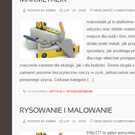
MAKMETALIK
POSTED BY ADMIN
LUT - 23 - 2026
MOŻLIWOŚĆ KOMENTOWA
makmetalik.pl to platforma
odzysku oraz zbiórki materi
miejsce dla osób i firm, któ
działa rynek metali, jak p
sprzedaży, jak przebiega pr
dlaczego właściwe postęp
znaczenie zarówno dla ekologii, jak i dla budżetu. Strona skupia s
zamienić pozornie bezużyteczne rzeczy w zysk, jednocześnie ws
ponownego użycia. Ciekawe kategorie […]
CATEGORIES:
ARTYKUŁY SPONSOROWANE
RYSOWANIE I MALOWANIE
POSTED BY ADMIN
LUT - 21 - 2026
MOŻLIWOŚĆ KOMENTOWA
Elfiki777 to pełen pomysłów