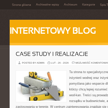
Archiwalne wpisy
Archiwum
Kategorie
Strona główna
Spis T
INTERNETOWY BLOG
CASE STUDY I REALIZACJE
POSTED BY ADMIN
LUT - 26 - 2026
MOŻLIWOŚĆ KOMENTOWA
Ta strona to specjalistyc
inżynierii wodnej oraz inżyni
pomyślana jako wsparcie d
którzy chcą lepiej rozumieć
wod-kan. Treści są prowad
rozsądku w budownictwie, a
zastosowania w terenie. W centrum zainteresowania znajduje się