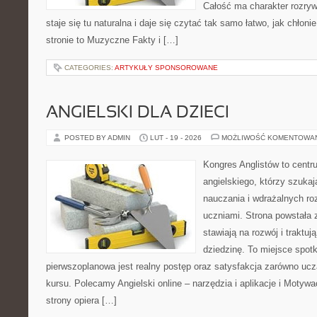
Całość ma charakter rozry
staje się tu naturalna i daje się czytać tak samo łatwo, jak chłoni
stronie to Muzyczne Fakty i […]
CATEGORIES:
ARTYKUŁY SPONSOROWANE
ANGIELSKI DLA DZIECI
POSTED BY ADMIN
LUT - 19 - 2026
MOŻLIWOŚĆ KOMENTOWA
Kongres Anglistów to centr
angielskiego, którzy szuk
nauczania i wdrażalnych ro
uczniami. Strona powstała 
stawiają na rozwój i traktu
dziedzinę. To miejsce spotka
pierwszoplanowa jest realny postęp oraz satysfakcja zarówno ucz
kursu. Polecamy Angielski online – narzędzia i aplikacje i Motywac
strony opiera […]