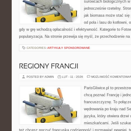
surowcach biologicznych w
jednocześnie rzetelny. Str
jak biomasa może stać się 
od pola i lasu do kotłowni,
gdy w grę wchodzą opłacalność i efektywność. Kategorie to Fotowo
popularyzacja. Na stronie przewija się myśl, że przechodzenie na
CATEGORIES:
ARTYKUŁY SPONSOROWANE
REGIONY FRANCJI
POSTED BY ADMIN
LUT - 11 - 2026
MOŻLIWOŚĆ KOMENTOWA
ParisGliwice.pl to przestrz
chcą poznać Francję i jedn
francuszczyznę. To połącz
wędrowania po kraju nad 
języka, który otwiera drzw
mieszkańcami. Jeśli szukas
też chcesz poczuć francuską codzienność i rozmawiać pewniej, tu