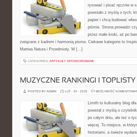
rysować i pisać ręcznie w 
powstało z myślą o tych, kt
papier i chcą budować włas
piśmie. Strona prowadzi czy
przez małe kroki, aż po ba
związane z kadrem i harmonią pisma. Ciekawe kategorie to Inspira
Martwa Natura i Przedmioty. W […]
CATEGORIES:
ARTYKUŁY SPONSOROWANE
MUZYCZNE RANKINGI I TOPLISTY
POSTED BY ADMIN
LUT - 20 - 2026
MOŻLIWOŚĆ KOMENTOWA
Limith to kulturalny blog dl
powstał z myślą o czytelni
po całym dniu, ale też o ty
więcej. To miejsce, w który
historiami, a świeże wydani