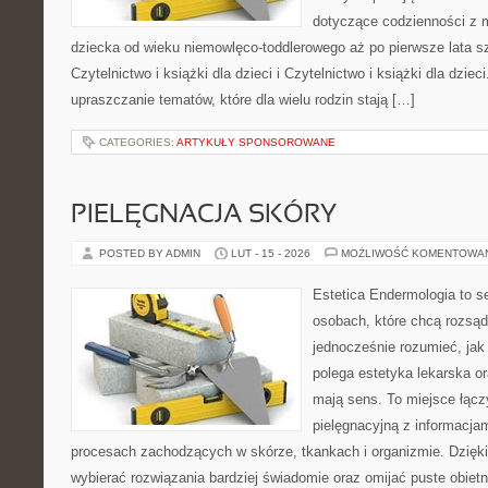
dotyczące codzienności z 
dziecka od wieku niemowlęco-toddlerowego aż po pierwsze lata s
Czytelnictwo i książki dla dzieci i Czytelnictwo i książki dla dzieci
upraszczanie tematów, które dla wielu rodzin stają […]
CATEGORIES:
ARTYKUŁY SPONSOROWANE
PIELĘGNACJA SKÓRY
POSTED BY ADMIN
LUT - 15 - 2026
MOŻLIWOŚĆ KOMENTOWA
Estetica Endermologia to s
osobach, które chcą rozsąd
jednocześnie rozumieć, jak
polega estetyka lekarska or
mają sens. To miejsce łąc
pielęgnacyjną z informacja
procesach zachodzących w skórze, tkankach i organizmie. Dzięk
wybierać rozwiązania bardziej świadomie oraz omijać puste obietn