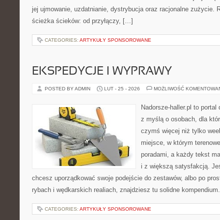
jej ujmowanie, uzdatnianie, dystrybucja oraz racjonalne zużycie.
ścieżka ścieków: od przyłączy, […]
CATEGORIES:
ARTYKUŁY SPONSOROWANE
EKSPEDYCJE I WYPRAWY
POSTED BY ADMIN
LUT - 25 - 2026
MOŻLIWOŚĆ KOMENTOWA
Nadorsze-haller.pl to portal
z myślą o osobach, dla któ
czymś więcej niż tylko we
miejsce, w którym terenowe
poradami, a każdy tekst ma
i z większą satysfakcją. Jeś
chcesz uporządkować swoje podejście do zestawów, albo po prost
rybach i wędkarskich realiach, znajdziesz tu solidne kompendium
CATEGORIES:
ARTYKUŁY SPONSOROWANE