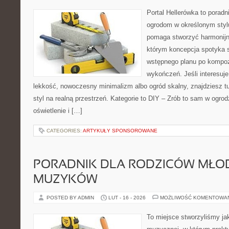
Portal Hellerówka to porad
ogrodom w określonym styl
pomaga stworzyć harmonijn
którym koncepcja spotyka s
wstępnego planu po kompoz
wykończeń. Jeśli interesuj
lekkość, nowoczesny minimalizm albo ogród skalny, znajdziesz tu
styl na realną przestrzeń. Kategorie to DIY – Zrób to sam w ogrod
oświetlenie i […]
CATEGORIES:
ARTYKUŁY SPONSOROWANE
PORADNIK DLA RODZICÓW MŁO
MUZYKÓW
POSTED BY ADMIN
LUT - 16 - 2026
MOŻLIWOŚĆ KOMENTOWA
To miejsce stworzyliśmy ja