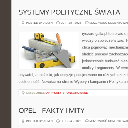
SYSTEMY POLITYCZNE ŚWIATA
POSTED BY ADMIN
LUT - 25 - 2026
MOŻLIWOŚĆ KOMENTOWA
ryszard-galla.pl to serwis o 
wiedzy o społeczeństwie. To
chcą pojmować mechanizmy
śledzić procesy zachodząc
jednocześnie budować nieza
analizy i argumenty. W cen
obywatel, a także to, jak decyzje podejmowane na różnych szczeb
codzienność. Nowości na stronie Wybory i kampanie i Polityka a re
CATEGORIES:
ARTYKUŁY SPONSOROWANE
OPEL – FAKTY I MITY
POSTED BY ADMIN
LUT - 24 - 2026
MOŻLIWOŚĆ KOMENTOWA