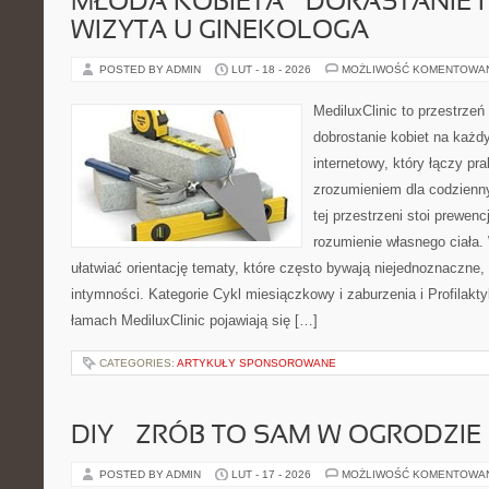
MŁODA KOBIETA – DORASTANIE I
WIZYTA U GINEKOLOGA
POSTED BY ADMIN
LUT - 18 - 2026
MOŻLIWOŚĆ KOMENTOWA
MediluxClinic to przestrzeń
dobrostanie kobiet na każdy
internetowy, który łączy pr
zrozumieniem dla codzienn
tej przestrzeni stoi prewen
rozumienie własnego ciała.
ułatwiać orientację tematy, które często bywają niejednoznaczne,
intymności. Kategorie Cykl miesiączkowy i zaburzenia i Profilakty
łamach MediluxClinic pojawiają się […]
CATEGORIES:
ARTYKUŁY SPONSOROWANE
DIY – ZRÓB TO SAM W OGRODZIE
POSTED BY ADMIN
LUT - 17 - 2026
MOŻLIWOŚĆ KOMENTOWA