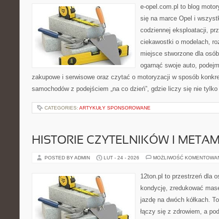
e-opel.com.pl to blog motor
się na marce Opel i wszyst
codziennej eksploatacji, pr
ciekawostki o modelach, ro
miejsce stworzone dla osób
ogarnąć swoje auto, podejm
zakupowe i serwisowe oraz czytać o motoryzacji w sposób konkre
samochodów z podejściem „na co dzień”, gdzie liczy się nie tylko
CATEGORIES:
ARTYKUŁY SPONSOROWANE
HISTORIE CZYTELNIKÓW I META
POSTED BY ADMIN
LUT - 24 - 2026
MOŻLIWOŚĆ KOMENTOWA
12ton.pl to przestrzeń dla 
kondycję, zredukować masę 
jazdę na dwóch kółkach. To
łączy się z zdrowiem, a pod