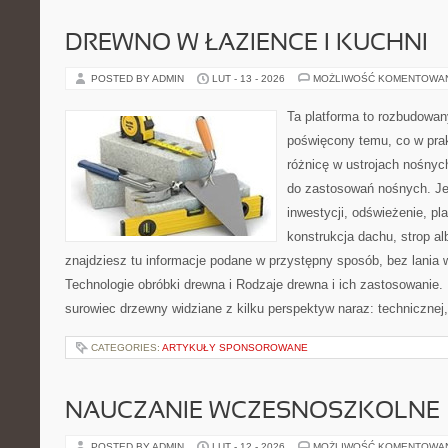
DREWNO W ŁAZIENCE I KUCHNI
POSTED BY ADMIN
LUT - 13 - 2026
MOŻLIWOŚĆ KOMENTOWA
Ta platforma to rozbudowan
poświęcony temu, co w prak
różnicę w ustrojach nośnyc
do zastosowań nośnych. Jeże
inwestycji, odświeżenie, pl
konstrukcja dachu, strop a
znajdziesz tu informacje podane w przystępny sposób, bez lania
Technologie obróbki drewna i Rodzaje drewna i ich zastosowanie.
surowiec drzewny widziane z kilku perspektyw naraz: technicznej,
CATEGORIES:
ARTYKUŁY SPONSOROWANE
NAUCZANIE WCZESNOSZKOLNE
POSTED BY ADMIN
LUT - 12 - 2026
MOŻLIWOŚĆ KOMENTOWA