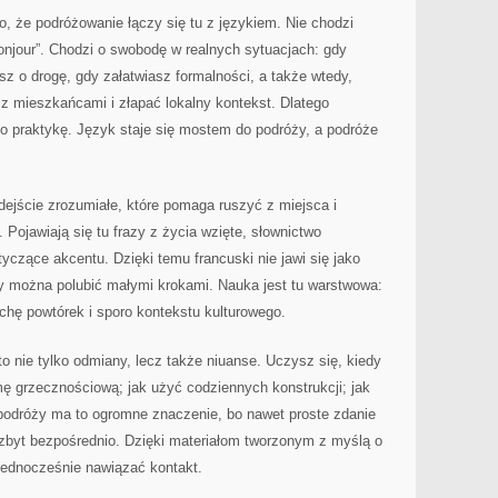
o, że podróżowanie łączy się tu z językiem. Nie chodzi
bonjour”. Chodzi o swobodę w realnych sytuacjach: gdy
sz o drogę, gdy załatwiasz formalności, a także wtedy,
z mieszkańcami i złapać lokalny kontekst. Dlatego
a o praktykę. Język staje się mostem do podróży, a podróże
ejście zrozumiałe, które pomaga ruszyć z miejsca i
Pojawiają się tu frazy z życia wzięte, słownictwo
yczące akcentu. Dzięki temu francuski nie jawi się jako
óry można polubić małymi krokami. Nauka jest tu warstwowa:
ochę powtórek i sporo kontekstu kulturowego.
to nie tylko odmiany, lecz także niuanse. Uczysz się, kiedy
mę grzecznościową; jak użyć codziennych konstrukcji; jak
podróży ma to ogromne znaczenie, bo nawet proste zdanie
 zbyt bezpośrednio. Dzięki materiałom tworzonym z myślą o
 jednocześnie nawiązać kontakt.