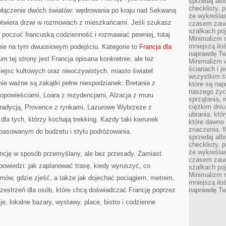
sprzedaj alb
checklisty, 
ołączenie dwóch światów: wędrowania po kraju nad Sekwaną
że wykreślas
otwiera drzwi w rozmowach z mieszkańcami. Jeśli szukasz
czasem zauw
szafkach poj
 poczuć francuską codzienność i rozmawiać pewniej, tutaj
Minimalizm n
mniejszą ilo
nie na tym dwuosiowym podejściu. Kategorie to
Francja dla
naprawdę Tw
m tej strony jest Francja opisana konkretnie, ale też
Minimalizm 
ścianach i j
iejsc kultowych oraz nieoczywistych. miasto świateł
wszystkim ś
nie ważne są zakątki pełne niespodzianek: Bretania z
które są nap
naszego życ
opowieściami, Loara z rezydencjami, Alzacja z muru
sprzątania, 
ciężkim dniu
 tradycją, Provence z rynkami, Lazurowe Wybrzeże z
ubrania, któ
la tych, którzy kochają trekking. Każdy taki kierunek
które dawno 
znaczenia. W
pasowanym do budżetu i stylu podróżowania.
sprzedaj alb
checklisty, 
że wykreślas
ancję w sposób przemyślany, ale bez przesady. Zamiast
czasem zauw
powiedzi: jak zaplanować trasę, kiedy wyruszyć, co
szafkach poj
Minimalizm n
umów, gdzie zjeść, a także jak dojechać pociągiem, metrem,
mniejszą ilo
zestrzeń dla osób, które chcą doświadczać Francję poprzez
naprawdę Tw
e, lokalne bazary, wystawy, place, bistro i codzienne