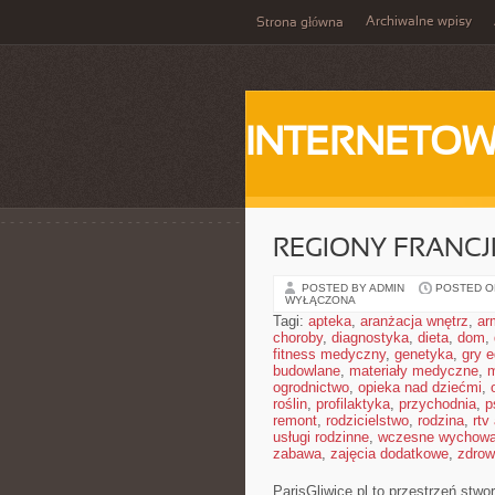
Archiwalne wpisy
Strona główna
INTERNETOW
REGIONY FRANCJ
POSTED BY ADMIN
POSTED ON 
WYŁĄCZONA
Tagi:
apteka
,
aranżacja wnętrz
,
ar
choroby
,
diagnostyka
,
dieta
,
dom
,
fitness medyczny
,
genetyka
,
gry 
budowlane
,
materiały medyczne
,
m
ogrodnictwo
,
opieka nad dziećmi
,
roślin
,
profilaktyka
,
przychodnia
,
p
remont
,
rodzicielstwo
,
rodzina
,
rtv
usługi rodzinne
,
wczesne wychowa
zabawa
,
zajęcia dodatkowe
,
zdrow
ParisGliwice.pl to przestrzeń stwo