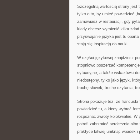
Szczególną wartością strony jest t
tylko o to, by umieć powiedzieć „
zamawiasz w restauracji, gdy pyta
kiedy chcesz wymienić kilka zdań 
przyswajanie języka jest tu opart
stają się inspiracją do nauki.
W części językowej znajdziesz pod
stopniowo poszerzać kompetencje. 
sytuacyjne, a także wskazówki dot
niedostępny, tylko jako język, kt
trochę słówek, trochę czytania, tr
Strona pokazuje też, że francuski 
powiedzieć tu, a kiedy wybrać for
rozpoznać zwroty kolokwialne. W 
potrafi zabrzmieć serdecznie albo
praktyce łatwiej uniknąć wpadek i