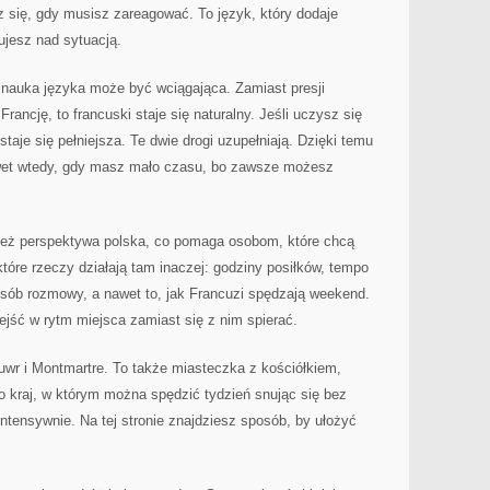
sz się, gdy musisz zareagować. To język, który dodaje
ujesz nad sytuacją.
 nauka języka może być wciągająca. Zamiast presji
rancję, to francuski staje się naturalny. Jeśli uczysz się
staje się pełniejsza. Te dwie drogi uzupełniają. Dzięki temu
wet wtedy, gdy masz mało czasu, bo zawsze możesz
ę też perspektywa polska, co pomaga osobom, które chcą
które rzeczy działają tam inaczej: godziny posiłków, tempo
osób rozmowy, a nawet to, jak Francuzi spędzają weekend.
jść w rytm miejsca zamiast się z nim spierać.
Luwr i Montmartre. To także miasteczka z kościółkiem,
To kraj, w którym można spędzić tydzień snując się bez
intensywnie. Na tej stronie znajdziesz sposób, by ułożyć