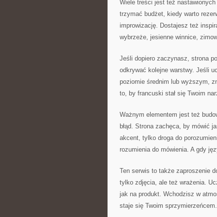
Wiele treści jest też nastawionych
trzymać budżet, kiedy warto rezer
improwizację. Dostajesz też inspi
wybrzeże, jesienne winnice, zimow
Jeśli dopiero zaczynasz, strona 
odkrywać kolejne warstwy. Jeśli uc
poziomie średnim lub wyższym, zn
to, by francuski stał się Twoim n
Ważnym elementem jest też budowa
błąd. Strona zachęca, by mówić ja
akcent, tylko droga do porozumien
rozumienia do mówienia. A gdy jęz
Ten serwis to także zaproszenie 
tylko zdjęcia, ale też wrażenia. U
jak na produkt. Wchodzisz w atmos
staje się Twoim sprzymierzeńcem. T