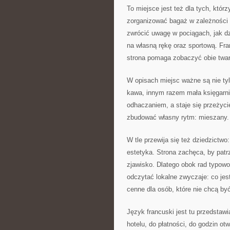
To miejsce jest też dla tych, któr
zorganizować bagaż w zależności 
zwrócić uwagę w pociągach, jak dzi
na własną rękę oraz sportową. Fr
strona pomaga zobaczyć obie twa
W opisach miejsc ważne są nie ty
kawa, innym razem mała księgarni
odhaczaniem, a staje się przeżyc
zbudować własny rytm: mieszany.
W tle przewija się też dziedzictwo:
estetyka. Strona zachęca, by patrz
zjawisko. Dlatego obok rad typowo
odczytać lokalne zwyczaje: co jes
cenne dla osób, które nie chcą by
Język francuski jest tu przedstaw
hotelu, do płatności, do godzin ot