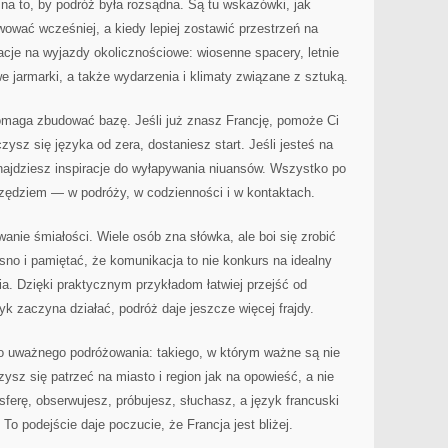
 na to, by podróż była rozsądna. Są tu wskazówki, jak
wować wcześniej, a kiedy lepiej zostawić przestrzeń na
racje na wyjazdy okolicznościowe: wiosenne spacery, letnie
e jarmarki, a także wydarzenia i klimaty związane z sztuką.
pomaga zbudować bazę. Jeśli już znasz Francję, pomoże Ci
zysz się języka od zera, dostaniesz start. Jeśli jesteś na
ajdziesz inspiracje do wyłapywania niuansów. Wszystko po
arzędziem — w podróży, w codzienności i w kontaktach.
nie śmiałości. Wiele osób zna słówka, ale boi się zrobić
sno i pamiętać, że komunikacja to nie konkurs na idealny
ia. Dzięki praktycznym przykładom łatwiej przejść od
yk zaczyna działać, podróż daje jeszcze więcej frajdy.
do uważnego podróżowania: takiego, w którym ważne są nie
czysz się patrzeć na miasto i region jak na opowieść, a nie
ferę, obserwujesz, próbujesz, słuchasz, a język francuski
o podejście daje poczucie, że Francja jest bliżej.