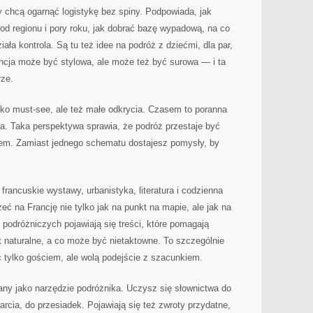
zy chcą ogarnąć logistykę bez spiny. Podpowiada, jak
od regionu i pory roku, jak dobrać bazę wypadową, na co
ała kontrola. Są tu też idee na podróż z dziećmi, dla par,
ancja może być stylowa, ale może też być surowa — i ta
rze.
lko must-see, ale też małe odkrycia. Czasem to poranna
a. Taka perspektywa sprawia, że podróż przestaje być
iem. Zamiast jednego schematu dostajesz pomysły, by
 francuskie wystawy, urbanistyka, literatura i codzienna
eć na Francję nie tylko jak na punkt na mapie, ale jak na
 podróżniczych pojawiają się treści, które pomagają
t naturalne, a co może być nietaktowne. To szczególnie
ć tylko gościem, ale wolą podejście z szacunkiem.
iany jako narzędzie podróżnika. Uczysz się słownictwa do
warcia, do przesiadek. Pojawiają się też zwroty przydatne,