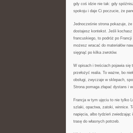
gdy coś idzie nie tak: gdy spóźni
spokoju i daje Ci poczucie, że pan
Jednocześnie strona pokazuje, że
dostajesz kontekst. Jeśli kochasz F
francuskiego, to podróż po Francji 
możesz wracać do materiałów na
sięgnąć po kilka zwrotów.
W opisach i treściach pojawia si
przełożyć realia. To ważne, bo nie
obsługi, zwyczaje w sklepach, sp
Strona pomaga złapać dystans i we
Francja w tym ujęciu to nie tylko 
szlaki, opactwa, zatoki, winnice. 
napięcia, albo tydzień zwiedzając 
trasę do własnych potrzeb.