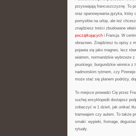
przyswajają francuszczyznę. To p
oraz opanowywania języka, który 
pomysłów na urlop, ale też chcesz
znajdziesz treści zbudowane właś
początkujących
i Francja. W centru
obrazowo. Znajdziesz tu opisy z m
pojawia się jako magnes, lecz rów
wiatrem, normandzkie wybrzeże z 
pruskiego, burgundzkie winnice z
nadmorskim rytmem, czy Pireneje d
może stać się planem podróży, do
To miejsce prowadzi Cię przez Fr
suchej encyklopedii dostajesz pod
zobaczyć w 1 dzień, jak unikać tł
tramwajem czy autem. To także pr
smaki: wypieki, fromage, degustacj
rytuały.