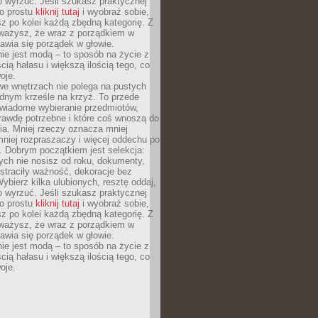
o wyrzuć. Jeśli szukasz praktycznej
po prostu
kliknij tutaj
i wyobraź sobie,
z po kolei każdą zbędną kategorię. Z
ażysz, że wraz z porządkiem w
awia się porządek w głowie.
ie jest modą – to sposób na życie z
ścią hałasu i większą ilością tego, co
oje.
we wnętrzach nie polega na pustych
ednym krześle na krzyż. To przede
wiadome wybieranie przedmiotów,
rawdę potrzebne i które coś wnoszą do
ia. Mniej rzeczy oznacza mniej
mniej rozpraszaczy i więcej oddechu po
. Dobrym początkiem jest selekcja:
rych nie nosisz od roku, dokumenty,
straciły ważność, dekoracje bez
ybierz kilka ulubionych, resztę oddaj,
o wyrzuć. Jeśli szukasz praktycznej
po prostu
kliknij tutaj
i wyobraź sobie,
z po kolei każdą zbędną kategorię. Z
ażysz, że wraz z porządkiem w
awia się porządek w głowie.
ie jest modą – to sposób na życie z
ścią hałasu i większą ilością tego, co
oje.