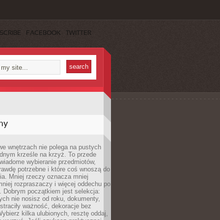
SCRIBE
FACEBOOK
TWITTER
my
we wnętrzach nie polega na pustych
ednym krześle na krzyż. To przede
wiadome wybieranie przedmiotów,
rawdę potrzebne i które coś wnoszą do
ia. Mniej rzeczy oznacza mniej
mniej rozpraszaczy i więcej oddechu po
. Dobrym początkiem jest selekcja:
rych nie nosisz od roku, dokumenty,
straciły ważność, dekoracje bez
ybierz kilka ulubionych, resztę oddaj,