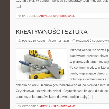
Czytania Nut. W centrum serwisu są podstawy teorii muzyki: puls
[…]
CATEGORIES:
ARTYKUŁY SPONSOROWANE
KREATYWNOŚĆ I SZTUKA
POSTED BY ADMIN
LUT - 16 - 2026
MOŻLIWOŚĆ KOMENTOWA
Przedszkole309 to serwis p
placówkom przedszkolnym o
w pierwszych latach rozwo
To centrum wiedzy, w który
osoby wspierające dzieci z
dotyczące codzienności z 
dziecka od wieku niemowlęco-toddlerowego aż po pierwsze lata s
Czytelnictwo i książki dla dzieci i Czytelnictwo i książki dla dzieci
upraszczanie tematów, które dla wielu rodzin stają […]
CATEGORIES:
ARTYKUŁY SPONSOROWANE