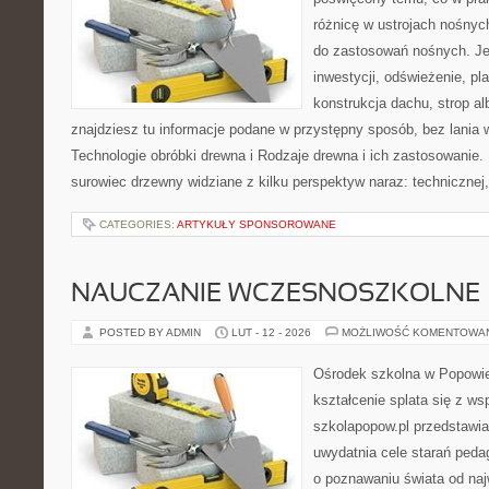
różnicę w ustrojach nośnyc
do zastosowań nośnych. Jeże
inwestycji, odświeżenie, pl
konstrukcja dachu, strop a
znajdziesz tu informacje podane w przystępny sposób, bez lania
Technologie obróbki drewna i Rodzaje drewna i ich zastosowanie.
surowiec drzewny widziane z kilku perspektyw naraz: technicznej,
CATEGORIES:
ARTYKUŁY SPONSOROWANE
NAUCZANIE WCZESNOSZKOLNE
POSTED BY ADMIN
LUT - 12 - 2026
MOŻLIWOŚĆ KOMENTOWA
Ośrodek szkolna w Popowie
kształcenie splata się z ws
szkolapopow.pl przedstawia
uwydatnia cele starań peda
o poznawaniu świata od naj