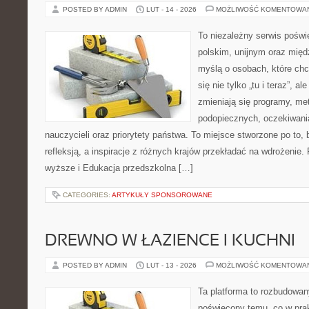
POSTED BY ADMIN
LUT - 14 - 2026
MOŻLIWOŚĆ KOMENTOWA
To niezależny serwis poświ
polskim, unijnym oraz mię
myślą o osobach, które chc
się nie tylko „tu i teraz”, a
zmieniają się programy, me
podopiecznych, oczekiwani
nauczycieli oraz priorytety państwa. To miejsce stworzone po to, 
refleksją, a inspiracje z różnych krajów przekładać na wdrożenie
wyższe i Edukacja przedszkolna […]
CATEGORIES:
ARTYKUŁY SPONSOROWANE
DREWNO W ŁAZIENCE I KUCHNI
POSTED BY ADMIN
LUT - 13 - 2026
MOŻLIWOŚĆ KOMENTOWA
Ta platforma to rozbudowan
poświęcony temu, co w prak