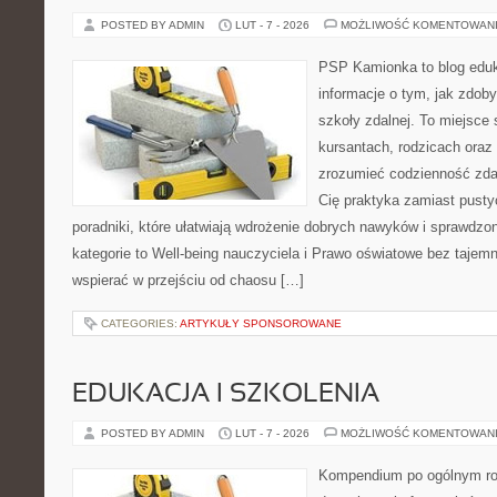
POSTED BY ADMIN
LUT - 7 - 2026
MOŻLIWOŚĆ KOMENTOWAN
PSP Kamionka to blog eduka
informacje o tym, jak zdo
szkoły zdalnej. To miejsce
kursantach, rodzicach oraz
zrozumieć codzienność zdaln
Cię praktyka zamiast pusty
poradniki, które ułatwiają wdrożenie dobrych nawyków i sprawdzo
kategorie to Well-being nauczyciela i Prawo oświatowe bez tajemni
wspierać w przejściu od chaosu […]
CATEGORIES:
ARTYKUŁY SPONSOROWANE
EDUKACJA I SZKOLENIA
POSTED BY ADMIN
LUT - 7 - 2026
MOŻLIWOŚĆ KOMENTOWAN
Kompendium po ogólnym ro