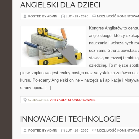
ANGIELSKI DLA DZIECI
POSTED BY ADMIN
LUT - 19 - 2026
MOŻLIWOŚĆ KOMENTOWA
Kongres Anglistów to centr
angielskiego, którzy szuk
nauczania i wdrażalnych ro
uczniami. Strona powstała 
stawiają na rozwój i traktu
dziedzinę. To miejsce spotka
pierwszoplanowa jest realny postęp oraz satysfakcja zarówno ucz
kursu. Polecamy Angielski online – narzędzia i aplikacje i Motywac
strony opiera […]
CATEGORIES:
ARTYKUŁY SPONSOROWANE
INNOWACJE I TECHNOLOGIE
POSTED BY ADMIN
LUT - 19 - 2026
MOŻLIWOŚĆ KOMENTOWA