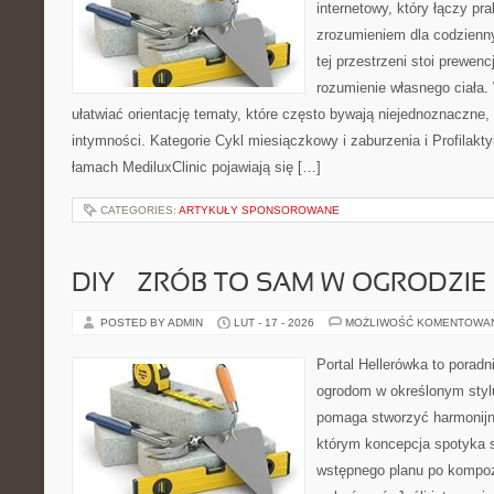
internetowy, który łączy pr
zrozumieniem dla codzienn
tej przestrzeni stoi prewen
rozumienie własnego ciała.
ułatwiać orientację tematy, które często bywają niejednoznaczne,
intymności. Kategorie Cykl miesiączkowy i zaburzenia i Profilakty
łamach MediluxClinic pojawiają się […]
CATEGORIES:
ARTYKUŁY SPONSOROWANE
DIY – ZRÓB TO SAM W OGRODZIE
POSTED BY ADMIN
LUT - 17 - 2026
MOŻLIWOŚĆ KOMENTOWA
Portal Hellerówka to porad
ogrodom w określonym styl
pomaga stworzyć harmonijn
którym koncepcja spotyka s
wstępnego planu po kompoz