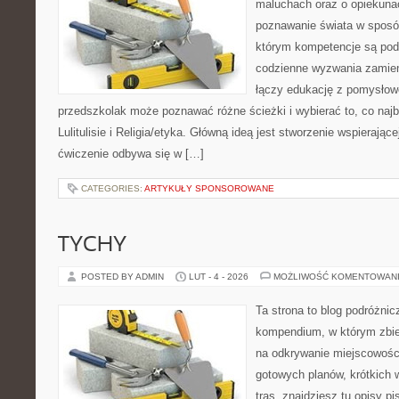
maluchach oraz o opiekuna
poznawanie świata w sposób
którym kompetencje są pod
codzienne wyzwania zamieni
łączy edukację z pomysłow
przedszkolak może poznawać różne ścieżki i wybierać to, co najb
Lulitulisie i Religia/etyka. Główną ideą jest stworzenie wspierające
ćwiczenie odbywa się w […]
CATEGORIES:
ARTYKUŁY SPONSOROWANE
TYCHY
POSTED BY ADMIN
LUT - 4 - 2026
MOŻLIWOŚĆ KOMENTOWAN
Ta strona to blog podróżni
kompendium, w którym zbie
na odkrywanie miejscowości 
gotowych planów, krótkich
tras, znajdziesz tu opisy p