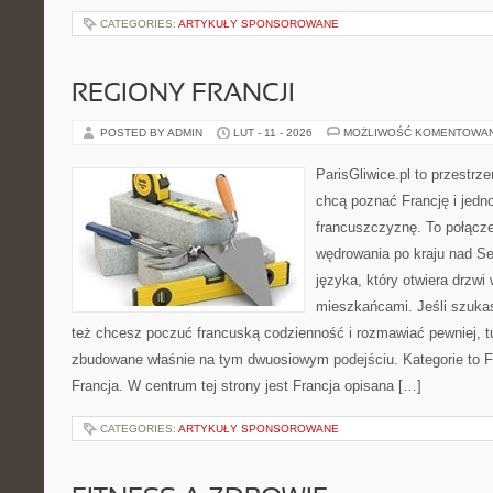
CATEGORIES:
ARTYKUŁY SPONSOROWANE
REGIONY FRANCJI
POSTED BY ADMIN
LUT - 11 - 2026
MOŻLIWOŚĆ KOMENTOWA
ParisGliwice.pl to przestrz
chcą poznać Francję i jedn
francuszczyznę. To połącz
wędrowania po kraju nad 
języka, który otwiera drzw
mieszkańcami. Jeśli szukas
też chcesz poczuć francuską codzienność i rozmawiać pewniej, tu
zbudowane właśnie na tym dwuosiowym podejściu. Kategorie to Fr
Francja. W centrum tej strony jest Francja opisana […]
CATEGORIES:
ARTYKUŁY SPONSOROWANE