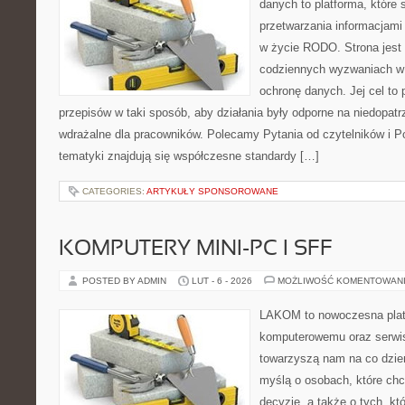
danych to platforma, które
przetwarzania informacjami 
w życie RODO. Strona jest
codziennych wyzwaniach w 
ochronę danych. Jej cel to p
przepisów w taki sposób, aby działania były odporne na niedopatr
wdrażalne dla pracowników. Polecamy Pytania od czytelników i
tematyki znajdują się współczesne standardy […]
CATEGORIES:
ARTYKUŁY SPONSOROWANE
KOMPUTERY MINI-PC I SFF
POSTED BY ADMIN
LUT - 6 - 2026
MOŻLIWOŚĆ KOMENTOWAN
LAKOM to nowoczesna plat
komputerowemu oraz serwis
towarzyszą nam na co dzie
myślą o osobach, które ch
decyzje, a także o tych, kt