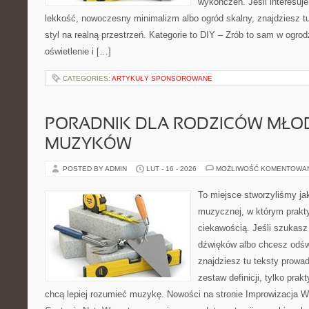
wykończeń. Jeśli interesuj
lekkość, nowoczesny minimalizm albo ogród skalny, znajdziesz tu
styl na realną przestrzeń. Kategorie to DIY – Zrób to sam w ogrod
oświetlenie i […]
CATEGORIES:
ARTYKUŁY SPONSOROWANE
PORADNIK DLA RODZICÓW MŁO
MUZYKÓW
POSTED BY ADMIN
LUT - 16 - 2026
MOŻLIWOŚĆ KOMENTOWA
To miejsce stworzyliśmy ja
muzycznej, w którym prakty
ciekawością. Jeśli szukasz 
dźwięków albo chcesz odśw
znajdziesz tu teksty prowad
zestaw definicji, tylko prak
chcą lepiej rozumieć muzykę. Nowości na stronie Improwizacja 