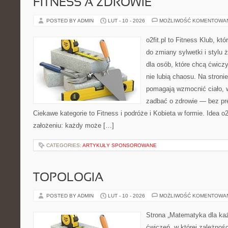
FITNESS A ZDROWIE
POSTED BY ADMIN
LUT - 10 - 2026
MOŻLIWOŚĆ KOMENTOWA
o2fit.pl to Fitness Klub, kt
do zmiany sylwetki i stylu 
dla osób, które chcą ćwicz
nie lubią chaosu. Na stronie
pomagają wzmocnić ciało, 
zadbać o zdrowie — bez pre
Ciekawe kategorie to Fitness i podróże i Kobieta w formie. Idea o2
założeniu: każdy może […]
CATEGORIES:
ARTYKUŁY SPONSOROWANE
TOPOLOGIA
POSTED BY ADMIN
LUT - 10 - 2026
MOŻLIWOŚĆ KOMENTOWA
Strona „Matematyka dla każ
ćwiczeń, w której zależnośc