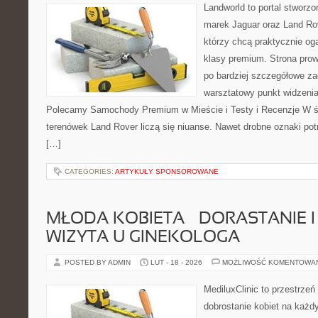
Landworld to portal stworzo
marek Jaguar oraz Land Rov
którzy chcą praktycznie og
klasy premium. Strona prow
po bardziej szczegółowe za
warsztatowy punkt widzenia 
Polecamy Samochody Premium w Mieście i Testy i Recenzje W św
terenówek Land Rover liczą się niuanse. Nawet drobne oznaki pot
[…]
CATEGORIES:
ARTYKUŁY SPONSOROWANE
MŁODA KOBIETA – DORASTANIE I
WIZYTA U GINEKOLOGA
POSTED BY ADMIN
LUT - 18 - 2026
MOŻLIWOŚĆ KOMENTOWA
MediluxClinic to przestrzeń
dobrostanie kobiet na każdy