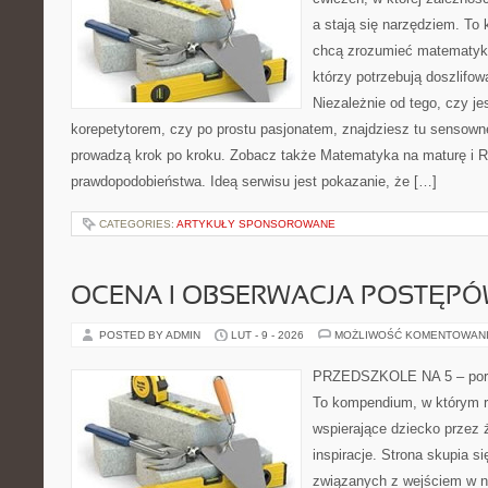
a stają się narzędziem. To
chcą zrozumieć matematykę
którzy potrzebują doszlifo
Niezależnie od tego, czy j
korepetytorem, czy po prostu pasjonatem, znajdziesz tu sensown
prowadzą krok po kroku. Zobacz także Matematyka na maturę i 
prawdopodobieństwa. Ideą serwisu jest pokazanie, że […]
CATEGORIES:
ARTYKUŁY SPONSOROWANE
OCENA I OBSERWACJA POSTĘP
POSTED BY ADMIN
LUT - 9 - 2026
MOŻLIWOŚĆ KOMENTOWAN
PRZEDSZKOLE NA 5 – porta
To kompendium, w którym r
wspierające dziecko przez 
inspiracje. Strona skupia s
związanych z wejściem w n