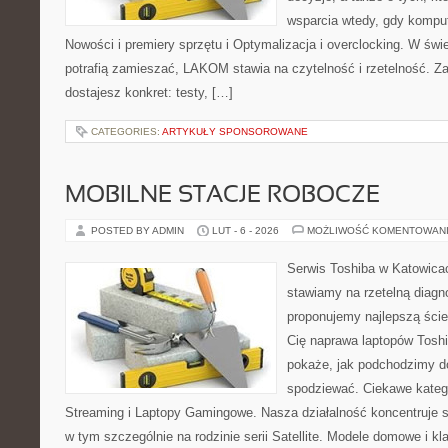
wsparcia wtedy, gdy kompute
Nowości i premiery sprzętu i Optymalizacja i overclocking. W świ
potrafią zamieszać, LAKOM stawia na czytelność i rzetelność. Z
dostajesz konkret: testy, […]
CATEGORIES:
ARTYKUŁY SPONSOROWANE
MOBILNE STACJE ROBOCZE
POSTED BY ADMIN
LUT - 6 - 2026
MOŻLIWOŚĆ KOMENTOWAN
Serwis Toshiba w Katowicac
stawiamy na rzetelną diagn
proponujemy najlepszą ście
Cię naprawa laptopów Toshi
pokaże, jak podchodzimy d
spodziewać. Ciekawe kateg
Streaming i Laptopy Gamingowe. Nasza działalność koncentruje s
w tym szczególnie na rodzinie serii Satellite. Modele domowe i kl