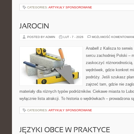
CATEGORIES:
ARTYKUŁY SPONSOROWANE
JAROCIN
POSTED BY ADMIN
LUT - 7 - 2026
MOŻLIWOŚĆ KOMENTOWAN
Anabell z Kalisza to serwi
sercu zachodniej Polski – mi
zaskoczyć różnorodnością. 
wędrówek, gdzie konkret mi
podróży. Jeśli szukasz pla
zajrzeć tam, gdzie nie zagl
materiały dla różnych typów podróżników. Ciekawe miasta to Luboń 
wyłącznie lista atrakcji. To historia o wędrówkach – prowadzona s
CATEGORIES:
ARTYKUŁY SPONSOROWANE
JĘZYKI OBCE W PRAKTYCE