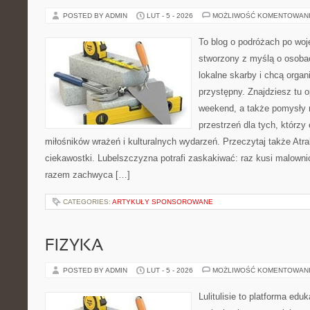
POSTED BY ADMIN
LUT - 5 - 2026
MOŻLIWOŚĆ KOMENTOWAN
To blog o podróżach po woj
stworzony z myślą o osobac
lokalne skarby i chcą orga
przystępny. Znajdziesz tu o
weekend, a także pomysły 
przestrzeń dla tych, którzy 
miłośników wrażeń i kulturalnych wydarzeń. Przeczytaj także Atra
ciekawostki. Lubelszczyzna potrafi zaskakiwać: raz kusi malown
razem zachwyca […]
CATEGORIES:
ARTYKUŁY SPONSOROWANE
FIZYKA
POSTED BY ADMIN
LUT - 5 - 2026
MOŻLIWOŚĆ KOMENTOWAN
Lulitulisie to platforma ed