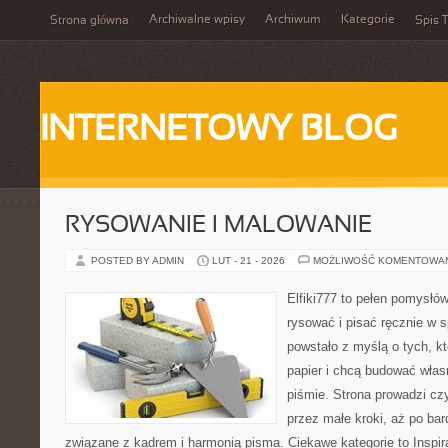
Archiwalne wpisy
Archiwum
Kategorie
Strona główna
Spis T
INTERNETOWY BLOG
RYSOWANIE I MALOWANIE
POSTED BY ADMIN
LUT - 21 - 2026
MOŻLIWOŚĆ KOMENTOWA
Elfiki777 to pełen pomysłów
rysować i pisać ręcznie w 
powstało z myślą o tych, kt
papier i chcą budować włas
piśmie. Strona prowadzi czy
przez małe kroki, aż po ba
związane z kadrem i harmonią pisma. Ciekawe kategorie to Inspira