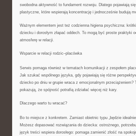
swobodna aktywność to fundament rozwoju. Dlatego pojawiają si
plastyczne, które wspierają koncentrację i jednocześnie budują m
Ważnym elementem jest też codzienna higiena psychiczna: krótk
dziecku i dorosłym złapać oddech. To mogą być proste praktyki 
atmosferę w relacji.
Wsparcie w relacji rodzic–placówka
Serwis pomaga również w tematach komunikacji z zespołem plac
Jak szukać wspólnego języka, gdy pojawiają się różne perspekt
dziecko po dniu w grupie wraca z emocjonalnym przeciążeniem? Tr
pokazują, że spójność potrafią zdziałać więcej niż kary.
Dlaczego warto tu wracać?
Bo to miejsce z konkretem. Zamiast obietnic typu „będzie idealnie
Możesz dopasować rozwiązania do dziecka: ostrożnego, potrzeb
język treści wspiera dorosłego: pomaga zamienić złość na spokoj