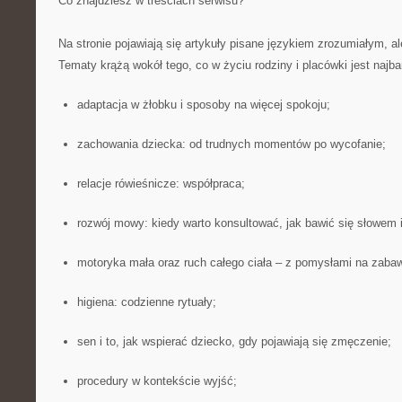
Co znajdziesz w treściach serwisu?
Na stronie pojawiają się artykuły pisane językiem zrozumiałym, a
Tematy krążą wokół tego, co w życiu rodziny i placówki jest najba
adaptacja w żłobku i sposoby na więcej spokoju;
zachowania dziecka: od trudnych momentów po wycofanie;
relacje rówieśnicze: współpraca;
rozwój mowy: kiedy warto konsultować, jak bawić się słowem i
motoryka mała oraz ruch całego ciała – z pomysłami na zaba
higiena: codzienne rytuały;
sen i to, jak wspierać dziecko, gdy pojawiają się zmęczenie;
procedury w kontekście wyjść;