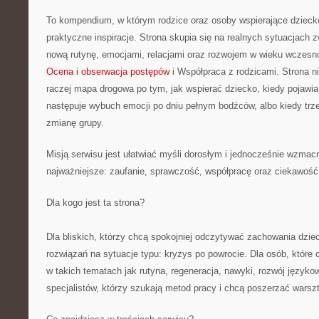
To kompendium, w którym rodzice oraz osoby wspierające dzieck
praktyczne inspiracje. Strona skupia się na realnych sytuacjach
nową rutynę, emocjami, relacjami oraz rozwojem w wieku wczes
Ocena i obserwacja postępów
i Współpraca z rodzicami. Strona nie
raczej mapa drogowa po tym, jak wspierać dziecko, kiedy pojawia
następuje wybuch emocji po dniu pełnym bodźców, albo kiedy trz
zmianę grupy.
Misją serwisu jest ułatwiać myśli dorosłym i jednocześnie wzmacn
najważniejsze: zaufanie, sprawczość, współpracę oraz ciekawość
Dla kogo jest ta strona?
Dla bliskich, którzy chcą spokojniej odczytywać zachowania dziec
rozwiązań na sytuacje typu: kryzys po powrocie. Dla osób, któr
w takich tematach jak rutyna, regeneracja, nawyki, rozwój język
specjalistów, którzy szukają metod pracy i chcą poszerzać warszt