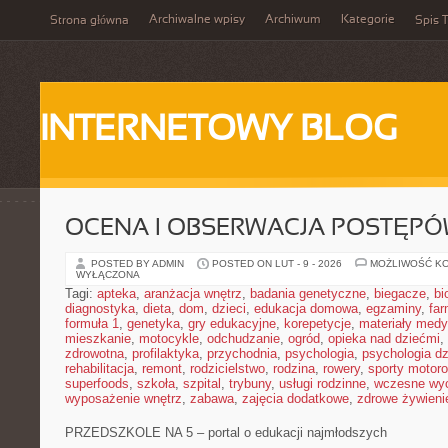
Archiwalne wpisy
Archiwum
Kategorie
Strona główna
Spis T
INTERNETOWY BLOG
OCENA I OBSERWACJA POSTĘP
POSTED BY ADMIN
POSTED ON LUT - 9 - 2026
MOŻLIWOŚĆ K
WYŁĄCZONA
Tagi:
apteka
,
aranżacja wnętrz
,
badania genetyczne
,
biegacze
,
bi
diagnostyka
,
dieta
,
dom
,
dzieci
,
edukacja domowa
,
egzaminy
,
far
formuła 1
,
genetyka
,
gry edukacyjne
,
korepetycje
,
materiały med
mieszkanie
,
motocykle
,
odchudzanie
,
ogród
,
opieka nad dziećmi
,
zdrowotna
,
profilaktyka
,
przychodnia
,
psychologia
,
psychologia dz
rehabilitacja
,
remont
,
rodzicielstwo
,
rodzina
,
rowery
,
sporty motor
superfoods
,
szkoła
,
szpital
,
trybuny
,
usługi rodzinne
,
wczesne wy
wyposażenie wnętrz
,
zabawa
,
zajęcia dodatkowe
,
zdrowe żywieni
PRZEDSZKOLE NA 5 – portal o edukacji najmłodszych