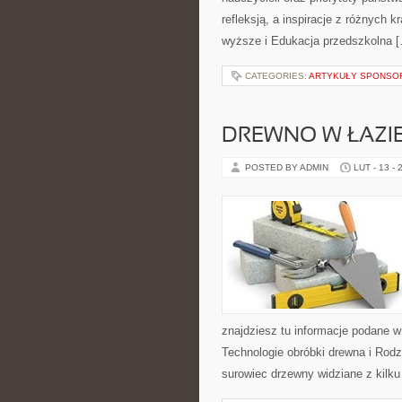
refleksją, a inspiracje z różnych
wyższe i Edukacja przedszkolna 
CATEGORIES:
ARTYKUŁY SPONS
DREWNO W ŁAZIE
POSTED BY ADMIN
LUT - 13 - 
znajdziesz tu informacje podane 
Technologie obróbki drewna i Rodz
surowiec drzewny widziane z kilku