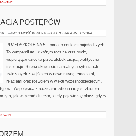
OROWANE
WACJA POSTĘPÓW
OCENA
026
MOŻLIWOŚĆ KOMENTOWANIA
ZOSTAŁA WYŁĄCZONA
I
OBSERWACJA
POSTĘPÓW
PRZEDSZKOLE NA 5 – portal o edukacji najmłodszych
To kompendium, w którym rodzice oraz osoby
wspierające dziecko przez żłobek znajdą praktyczne
inspiracje. Strona skupia się na realnych sytuacjach
związanych z wejściem w nową rutynę, emocjami,
relacjami oraz rozwojem w wieku wczesnodziecięcym.
ępów i Współpraca z rodzicami. Strona nie jest zbiorem
po tym, jak wspierać dziecko, kiedy pojawia się płacz, gdy w
OROWANE
MORZEM