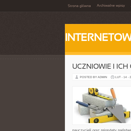
Archiwalne wpisy
Strona główna
INTERNETOW
UCZNIOWIE I ICH
POSTED BY ADMIN
LUT - 14 - 
nauczycieli oraz priorytety państw