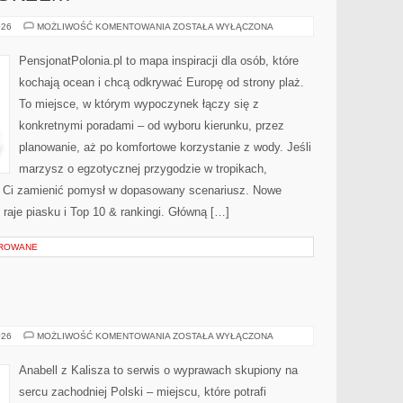
KUCHNIA
026
MOŻLIWOŚĆ KOMENTOWANIA
ZOSTAŁA WYŁĄCZONA
NAD
MORZEM
PensjonatPolonia.pl to mapa inspiracji dla osób, które
kochają ocean i chcą odkrywać Europę od strony plaż.
To miejsce, w którym wypoczynek łączy się z
konkretnymi poradami – od wyboru kierunku, przez
planowanie, aż po komfortowe korzystanie z wody. Jeśli
marzysz o egzotycznej przygodzie w tropikach,
gą Ci zamienić pomysł w dopasowany scenariusz. Nowe
e raje piasku i Top 10 & rankingi. Główną […]
OROWANE
JAROCIN
026
MOŻLIWOŚĆ KOMENTOWANIA
ZOSTAŁA WYŁĄCZONA
Anabell z Kalisza to serwis o wyprawach skupiony na
sercu zachodniej Polski – miejscu, które potrafi