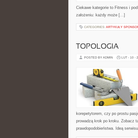
Ciekawe kategorie to Fitness i podr
założeniu: każdy może […]
CATEGORIES:
ARTYKUŁY SPONS
TOPOLOGIA
POSTED BY ADMIN
LUT - 10 - 
korepetytorem, czy po prostu pas
prowadzą krok po kroku. Zobacz 
prawdopodobieństwa. Ideą serwisu