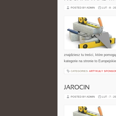
POSTED BY ADMIN
LUT - 8 - 2
znajdziesz tu treści, które pomo
kategorie na stronie to Europejski
CATEGORIES:
ARTYKUŁY SPONS
JAROCIN
POSTED BY ADMIN
LUT - 7 - 2