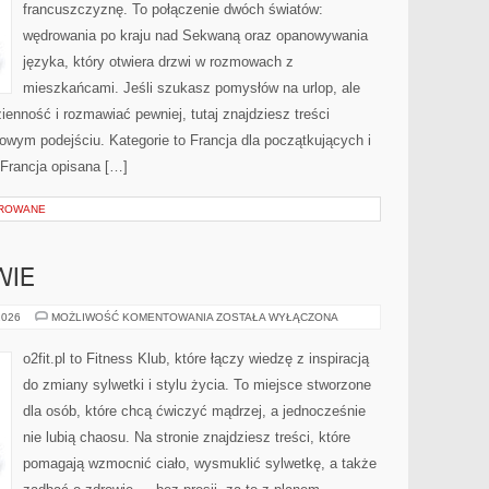
francuszczyznę. To połączenie dwóch światów:
wędrowania po kraju nad Sekwaną oraz opanowywania
języka, który otwiera drzwi w rozmowach z
mieszkańcami. Jeśli szukasz pomysłów na urlop, ale
enność i rozmawiać pewniej, tutaj znajdziesz treści
wym podejściu. Kategorie to Francja dla początkujących i
 Francja opisana […]
OROWANE
WIE
FITNESS
2026
MOŻLIWOŚĆ KOMENTOWANIA
ZOSTAŁA WYŁĄCZONA
A
ZDROWIE
o2fit.pl to Fitness Klub, które łączy wiedzę z inspiracją
do zmiany sylwetki i stylu życia. To miejsce stworzone
dla osób, które chcą ćwiczyć mądrzej, a jednocześnie
nie lubią chaosu. Na stronie znajdziesz treści, które
pomagają wzmocnić ciało, wysmuklić sylwetkę, a także