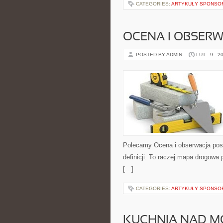
CATEGORIES:
ARTYKUŁY SPONS
OCENA I OBSER
POSTED BY ADMIN
LUT - 9 - 2
Polecamy Ocena i obserwacja post
definicji. To raczej mapa drogowa 
[…]
CATEGORIES:
ARTYKUŁY SPONS
KUCHNIA NAD 