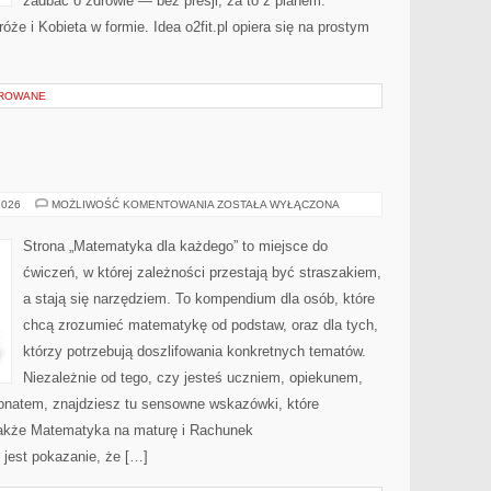
zadbać o zdrowie — bez presji, za to z planem.
óże i Kobieta w formie. Idea o2fit.pl opiera się na prostym
OROWANE
TOPOLOGIA
2026
MOŻLIWOŚĆ KOMENTOWANIA
ZOSTAŁA WYŁĄCZONA
Strona „Matematyka dla każdego” to miejsce do
ćwiczeń, w której zależności przestają być straszakiem,
a stają się narzędziem. To kompendium dla osób, które
chcą zrozumieć matematykę od podstaw, oraz dla tych,
którzy potrzebują doszlifowania konkretnych tematów.
Niezależnie od tego, czy jesteś uczniem, opiekunem,
jonatem, znajdziesz tu sensowne wskazówki, które
także Matematyka na maturę i Rachunek
 jest pokazanie, że […]