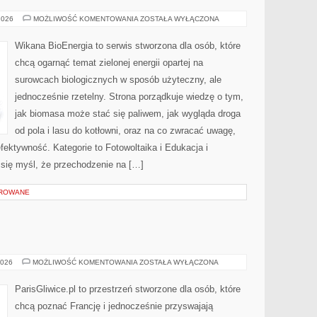
ELEKTROWNIE
2026
MOŻLIWOŚĆ KOMENTOWANIA
ZOSTAŁA WYŁĄCZONA
ODNAWIALNE
Wikana BioEnergia to serwis stworzona dla osób, które
chcą ogarnąć temat zielonej energii opartej na
surowcach biologicznych w sposób użyteczny, ale
jednocześnie rzetelny. Strona porządkuje wiedzę o tym,
jak biomasa może stać się paliwem, jak wygląda droga
od pola i lasu do kotłowni, oraz na co zwracać uwagę,
fektywność. Kategorie to Fotowoltaika i Edukacja i
a się myśl, że przechodzenie na […]
OROWANE
I
REGIONY
2026
MOŻLIWOŚĆ KOMENTOWANIA
ZOSTAŁA WYŁĄCZONA
FRANCJI
ParisGliwice.pl to przestrzeń stworzone dla osób, które
chcą poznać Francję i jednocześnie przyswajają