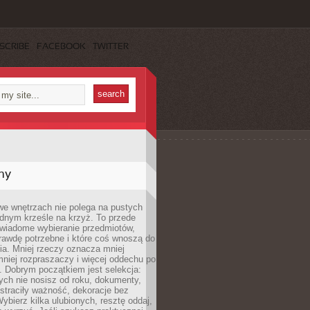
SCRIBE
FACEBOOK
TWITTER
my
we wnętrzach nie polega na pustych
ednym krześle na krzyż. To przede
wiadome wybieranie przedmiotów,
rawdę potrzebne i które coś wnoszą do
ia. Mniej rzeczy oznacza mniej
mniej rozpraszaczy i więcej oddechu po
. Dobrym początkiem jest selekcja:
rych nie nosisz od roku, dokumenty,
straciły ważność, dekoracje bez
ybierz kilka ulubionych, resztę oddaj,