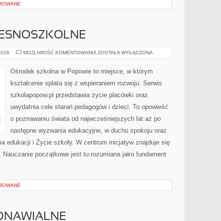
OROWANE
ZESNOSZKOLNE
NAUCZANIE
2026
MOŻLIWOŚĆ KOMENTOWANIA
ZOSTAŁA WYŁĄCZONA
WCZESNOSZKOLNE
Ośrodek szkolna w Popowie to miejsce, w którym
kształcenie splata się z wspieraniem rozwoju. Serwis
szkolapopow.pl przedstawia życie placówki oraz
uwydatnia cele starań pedagogów i dzieci. To opowieść
o poznawaniu świata od najwcześniejszych lat aż po
następne wyzwania edukacyjne, w duchu spokoju oraz
a edukacji i Życie szkoły. W centrum inicjatyw znajduje się
y. Nauczanie początkowe jest tu rozumiana jako fundament
OROWANE
DNAWIALNE