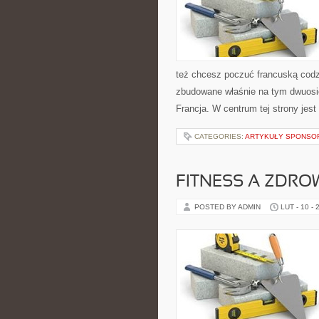
też chcesz poczuć francuską codzi
zbudowane właśnie na tym dwuosio
Francja. W centrum tej strony jest
CATEGORIES:
ARTYKUŁY SPONS
FITNESS A ZDRO
POSTED BY ADMIN
LUT - 10 - 