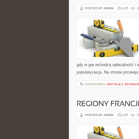
POSTED BY ADMIN
LUT - 12 - 
gdy w grę wchodzą opłacalność i e
popularyzacja. Na stronie przewij
CATEGORIES:
ARTYKUŁY SPONS
REGIONY FRANCJ
POSTED BY ADMIN
LUT - 11 - 