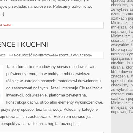
sprzedaj alb
checklisty, 
 krajów przekładać na wdrożenie. Polecamy Szkolnictwo
że wykreślas
[…]
czasem zauw
szafkach poj
Minimalizm n
OROWANE
mniejszą ilo
naprawdę Tw
Minimalizm 
ścianach i j
NCE I KUCHNI
wszystkim ś
które są nap
naszego życ
DREWNO
2026
MOŻLIWOŚĆ KOMENTOWANIA
ZOSTAŁA WYŁĄCZONA
sprzątania, 
W
ŁAZIENCE
ciężkim dniu
I
Ta platforma to rozbudowany serwis o budownictwie
ubrania, któ
KUCHNI
które dawno 
poświęcony temu, co w praktyce robi największą
znaczenia. W
sprzedaj alb
różnicę w ustrojach nośnych: materiałowi drewnianemu
checklisty, 
do zastosowań nośnych. Jeżeli interesuje Cię realizacja
że wykreślas
czasem zauw
inwestycji, odświeżenie, platforma zewnętrzna,
szafkach poj
konstrukcja dachu, strop albo elementy wykończeniowe,
Minimalizm n
mniejszą ilo
w przystępny sposób, bez lania wody. Polecamy kategorie
naprawdę Tw
aje drewna i ich zastosowanie. Rdzeniem serwisu jest
 perspektyw naraz: technicznej, tartacznej […]