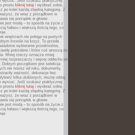
o wyrzuć. Jeśli szukasz praktycznej
po prostu
kliknij tutaj
i wyobraź sobie,
z po kolei każdą zbędną kategorię. Z
ażysz, że wraz z porządkiem w
awia się porządek w głowie.
ie jest modą – to sposób na życie z
ścią hałasu i większą ilością tego, co
oje.
we wnętrzach nie polega na pustych
ednym krześle na krzyż. To przede
wiadome wybieranie przedmiotów,
rawdę potrzebne i które coś wnoszą do
ia. Mniej rzeczy oznacza mniej
mniej rozpraszaczy i więcej oddechu po
. Dobrym początkiem jest selekcja:
rych nie nosisz od roku, dokumenty,
straciły ważność, dekoracje bez
ybierz kilka ulubionych, resztę oddaj,
o wyrzuć. Jeśli szukasz praktycznej
po prostu
kliknij tutaj
i wyobraź sobie,
z po kolei każdą zbędną kategorię. Z
ażysz, że wraz z porządkiem w
awia się porządek w głowie.
ie jest modą – to sposób na życie z
ścią hałasu i większą ilością tego, co
oje.