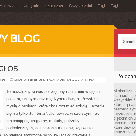
Archiwum
Kategorie
Wszystkie dni
Tagi
Tagi
Spis Treści
SUB
Y BLOG
 GŁOS
Poleca
UCZNIOWIE
2026
MOŻLIWOŚĆ KOMENTOWANIA
ZOSTAŁA WYŁĄCZONA
I
ICH
GŁOS
Minimalizm 
To niezależny serwis poświęcony nauczaniu w ujęciu
ścianach i j
polskim, unijnym oraz międzynarodowym. Powstał z
wszystkim ś
które są nap
myślą o osobach, które chcą rozumieć szkołę i uczenie
naszego życ
się nie tylko „tu i teraz”, ale również w szerszym: jak
sprzątania, 
ciężkim dniu
zmieniają się programy, metody, potrzeby
ubrania, któ
które dawno 
podopiecznych, oczekiwania rodziców, wyzwania
znaczenia. W
a. To miejsce stworzone po to, by łączyć praktykę z