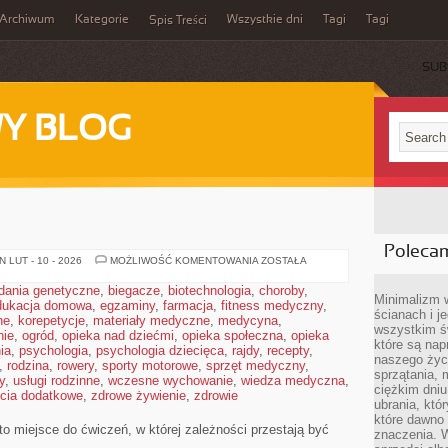
Archiwum
Kategorie
Wszystkie dni
Tagi
Tagi
Spis Treści
SUB
Y BLOG
Poleca
TOPOLOGIA
 LUT - 10 - 2026
MOŻLIWOŚĆ KOMENTOWANIA
ZOSTAŁA
dania genetyczne
,
biegacze
,
biotechnologia
,
choroby
,
Minimalizm 
dukacja domowa
,
egzaminy
,
farmacja
,
fitness medyczny
,
ścianach i j
ne
,
korepetycje
,
materiały medyczne
,
medycyna
,
wszystkim ś
nie
,
ogród
,
opieka nad dziećmi
,
opieka społeczna
,
opieka
które są nap
ia
,
psychologia
,
psychologia dziecięca
,
rajdy
,
recepty
,
naszego życ
,
rodzina
,
rowery
,
sporty motorowe
,
sprzęt medyczny
,
sprzątania, 
y
,
usługi rodzinne
,
wczesne wychowanie
,
wiedza medyczna
,
ciężkim dniu
ęcia dodatkowe
,
zdrowe żywienie
,
zdrowie
ubrania, któ
które dawno 
o miejsce do ćwiczeń, w której zależności przestają być
znaczenia. W