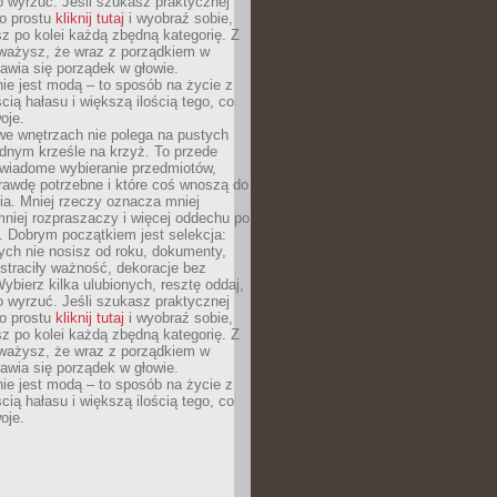
o wyrzuć. Jeśli szukasz praktycznej
po prostu
kliknij tutaj
i wyobraź sobie,
z po kolei każdą zbędną kategorię. Z
ażysz, że wraz z porządkiem w
awia się porządek w głowie.
ie jest modą – to sposób na życie z
ścią hałasu i większą ilością tego, co
oje.
we wnętrzach nie polega na pustych
ednym krześle na krzyż. To przede
wiadome wybieranie przedmiotów,
rawdę potrzebne i które coś wnoszą do
ia. Mniej rzeczy oznacza mniej
mniej rozpraszaczy i więcej oddechu po
. Dobrym początkiem jest selekcja:
rych nie nosisz od roku, dokumenty,
straciły ważność, dekoracje bez
ybierz kilka ulubionych, resztę oddaj,
o wyrzuć. Jeśli szukasz praktycznej
po prostu
kliknij tutaj
i wyobraź sobie,
z po kolei każdą zbędną kategorię. Z
ażysz, że wraz z porządkiem w
awia się porządek w głowie.
ie jest modą – to sposób na życie z
ścią hałasu i większą ilością tego, co
oje.