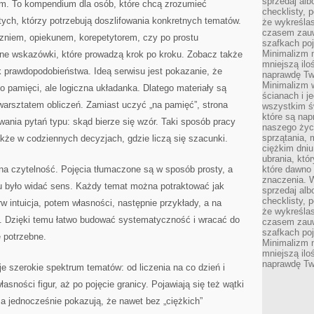
sprzedaj alb
iem. To kompendium dla osób, które chcą zrozumieć
checklisty, 
ych, którzy potrzebują doszlifowania konkretnych tematów.
że wykreślas
czasem zauw
czniem, opiekunem, korepetytorem, czy po prostu
szafkach poj
Minimalizm n
ne wskazówki, które prowadzą krok po kroku. Zobacz także
mniejszą ilo
 prawdopodobieństwa. Ideą serwisu jest pokazanie, że
naprawdę Tw
Minimalizm 
o pamięci, ale logiczna układanka. Dlatego materiały są
ścianach i j
warsztatem obliczeń. Zamiast uczyć „na pamięć”, strona
wszystkim ś
które są nap
ania pytań typu: skąd bierze się wzór. Taki sposób pracy
naszego życ
sprzątania, 
akże w codziennych decyzjach, gdzie liczą się szacunki.
ciężkim dniu
ubrania, któ
 na czytelność. Pojęcia tłumaczone są w sposób prosty, a
które dawno 
znaczenia. W
zu było widać sens. Każdy temat można potraktować jak
sprzedaj alb
checklisty, 
w intuicja, potem własności, następnie przykłady, a na
że wykreślas
. Dzięki temu łatwo budować systematyczność i wracać do
czasem zauw
szafkach poj
 potrzebne.
Minimalizm n
mniejszą ilo
naprawdę Tw
 szerokie spektrum tematów: od liczenia na co dzień i
asności figur, aż po pojęcie granicy. Pojawiają się też wątki
 a jednocześnie pokazują, że nawet bez „ciężkich”