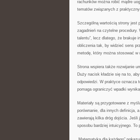
rachunków można robić mądre uogó
tematów związanych z praktycznymi
Szczególną wartością strony jest p
zagadnień na czytelne procedury. 
talentu”, lecz dlatego, że brakuje
obliczenia tak, by widzieć sens p
metodę, który można stosować w 
Strona wspiera także rozwijanie 
Duży nacisk kładzie się na to, aby
odpowiedzi. W praktyce oznacza t
pomaga ograniczyć wpadki wynikaj
Materiały są przygotowane z myślą
porównanie, dla innych definicja, 
zawierają kilka dróg dojścia. Jeś
sposobu bardziej intuicyjnego. To 
„Matematyka dla każdego” pokazuj