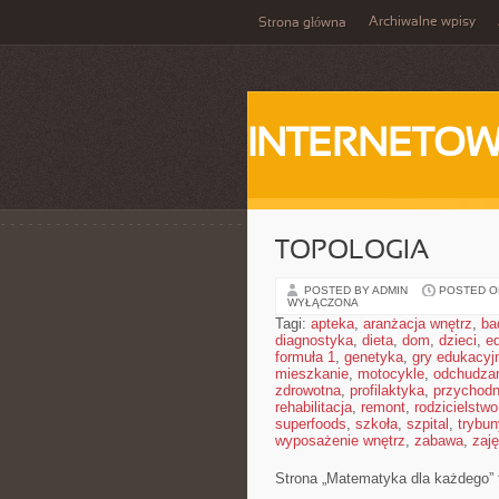
Archiwalne wpisy
Strona główna
INTERNETOW
TOPOLOGIA
POSTED BY ADMIN
POSTED ON
WYŁĄCZONA
Tagi:
apteka
,
aranżacja wnętrz
,
ba
diagnostyka
,
dieta
,
dom
,
dzieci
,
e
formuła 1
,
genetyka
,
gry edukacyj
mieszkanie
,
motocykle
,
odchudza
zdrowotna
,
profilaktyka
,
przychodn
rehabilitacja
,
remont
,
rodzicielstwo
superfoods
,
szkoła
,
szpital
,
trybun
wyposażenie wnętrz
,
zabawa
,
zaj
Strona „Matematyka dla każdego” t