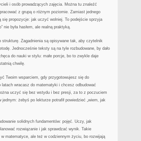
ycieli i osób prowadzących zajęcia. Można tu znaleźć
 pracować z grupą o różnym poziomie. Zamiast jednego
się propozycje: jak uczyć wolniej. To podejście sprzyja
 nie była hasłem, ale realną praktyką.
 strukturę. Zagadnienia są opisywane tak, aby czytelnik
todę. Jednocześnie teksty są na tyle rozbudowane, by dało
achęca do nauki w stylu: małe porcje, bo to zwykle daje
tatnią chwilę.
yć Twoim wsparciem, gdy przygotowujesz się do
po latach wracasz do matematyki i chcesz odbudować
żna uczyć się bez wstydu i bez presji, za to z poczuciem
ednym: żebyś po lekturze potrafił powiedzieć „wiem, jak
udowanie solidnych fundamentów: pojęć. Uczy, jak
planować rozwiązanie i jak sprawdzać wynik. Takie
o w matematyce, ale też w codziennym życiu, bo rozwijają