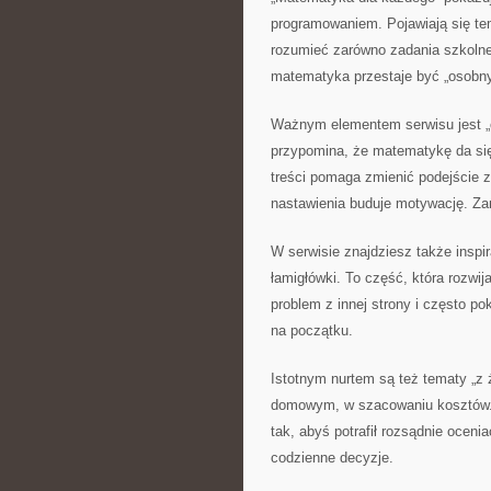
programowaniem. Pojawiają się t
rozumieć zarówno zadania szkolne,
matematyka przestaje być „osobny
Ważnym elementem serwisu jest „o
przypomina, że matematykę da się 
treści pomaga zmienić podejście z
nastawienia buduje motywację. Zam
W serwisie znajdziesz także inspi
łamigłówki. To część, która rozwi
problem z innej strony i często p
na początku.
Istotnym nurtem są też tematy „z
domowym, w szacowaniu kosztów. S
tak, abyś potrafił rozsądnie oceni
codzienne decyzje.