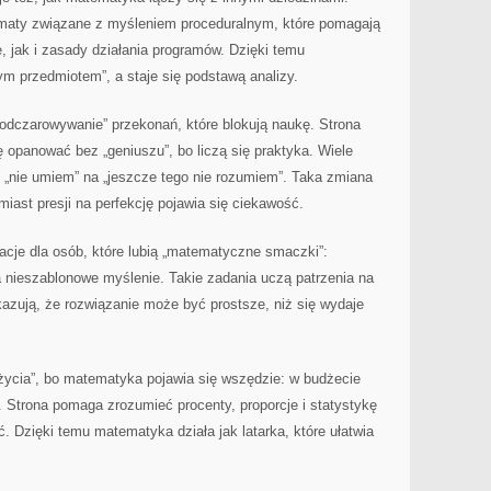
ematy związane z myśleniem proceduralnym, które pomagają
 jak i zasady działania programów. Dzięki temu
m przedmiotem”, a staje się podstawą analizy.
dczarowywanie” przekonań, które blokują naukę. Strona
opanować bez „geniuszu”, bo liczą się praktyka. Wiele
 „nie umiem” na „jeszcze tego nie rozumiem”. Taka zmiana
iast presji na perfekcję pojawia się ciekawość.
racje dla osób, które lubią „matematyczne smaczki”:
ja nieszablonowe myślenie. Takie zadania uczą patrzenia na
okazują, że rozwiązanie może być prostsze, niż się wydaje
 życia”, bo matematyka pojawia się wszędzie: w budżecie
trona pomaga zrozumieć procenty, proporcje i statystykę
ać. Dzięki temu matematyka działa jak latarka, które ułatwia