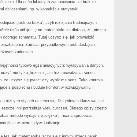
lnienia. Dla osób lubiących zastosowania nie brakuje
 obliczeniami, np. w kontekście statystyki.
odejście „krok po kroku”, czyli rozbijanie trudniejszych
Wiele osób odbija się od matematyki nie dlatego, że „nie ma
 im dobrego schematu. Tutaj uczysz się, jak prowadzić
rzekształcenia. Zamiast przypadkowych prób dostajesz
różnych zadaniach.
umiejętności typowo egzaminacyjnych: wyłapywania danych.
 uczyć nie tylko „liczenia”, ale też sprawdzania sensu
o, że uczysz się pytać: czy wynik ma sens. Taka kontrola
ące z pośpiechu i buduje komfort w rozwiązywaniu.
 o różnych stylach uczenia się. Dla jednych kluczowa jest
a jeszcze inni potrzebują wielu ćwiczeń. Dlatego opisy często
li jakaś metoda wydaje się „ciężka”, można spróbować
podejście wspiera indywidualizację.
e też, jak matematyka łączy się z innymi dziedzinami: