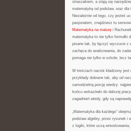
straszakiem, a stają się narzędz
matematykę od podstaw, oraz dla t
Niezależnie od tego, czy jesteś u
pasjonatem, znajdziesz tu sensow
Matematyka na maturę
i Rachunek
matematyka to nie tylko formułki d
pisane tak, by łączyć wyczucie z 
zachęca do analizowania, do zadaw
pomaga nie tylko w szkole, lecz t
W treściach nacisk kładziony jest
przykłady dobrane tak, aby od ra
samodzielną porcję wiedzy: najpier
końcu wskazówki do dalszej pracy
zagadnień wtedy, gdy są naprawdę
„Matematyka dla każdego” obejmuje
podstaw algebry, przez rysunek i wł
z logiki, które uczą wnioskowania,