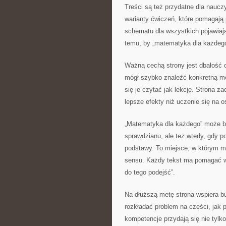
Treści są też przydatne dla naucz
warianty ćwiczeń, które pomagają
schematu dla wszystkich pojawiają 
temu, by „matematyka dla każdego”
Ważną cechą strony jest dbałość o
mógł szybko znaleźć konkretną me
się je czytać jak lekcję. Strona z
lepsze efekty niż uczenie się na os
„Matematyka dla każdego” może b
sprawdzianu, ale też wtedy, gdy 
podstawy. To miejsce, w którym mo
sensu. Każdy tekst ma pomagać w j
do tego podejść”.
Na dłuższą metę strona wspiera b
rozkładać problem na części, jak 
kompetencje przydają się nie tylk