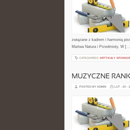
związane z kadrem i harmonią pisma
Martwa Natura i Przedmioty. W […
CATEGORIES:
ARTYKUŁY SPONS
MUZYCZNE RANKI
POSTED BY ADMIN
LUT - 20 - 