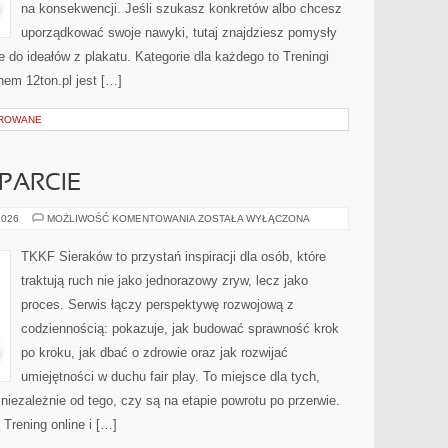
na konsekwencji. Jeśli szukasz konkretów albo chcesz
uporządkować swoje nawyki, tutaj znajdziesz pomysły
 do ideałów z plakatu. Kategorie dla każdego to Treningi
nem 12ton.pl jest […]
OROWANE
PARCIE
RODZIC
2026
MOŻLIWOŚĆ KOMENTOWANIA
ZOSTAŁA WYŁĄCZONA
JAKO
WSPARCIE
TKKF Sieraków to przystań inspiracji dla osób, które
traktują ruch nie jako jednorazowy zryw, lecz jako
proces. Serwis łączy perspektywę rozwojową z
codziennością: pokazuje, jak budować sprawność krok
po kroku, jak dbać o zdrowie oraz jak rozwijać
umiejętności w duchu fair play. To miejsce dla tych,
niezależnie od tego, czy są na etapie powrotu po przerwie.
 Trening online i […]