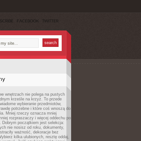
SCRIBE
FACEBOOK
TWITTER
my
we wnętrzach nie polega na pustych
ednym krześle na krzyż. To przede
wiadome wybieranie przedmiotów,
rawdę potrzebne i które coś wnoszą do
ia. Mniej rzeczy oznacza mniej
mniej rozpraszaczy i więcej oddechu po
. Dobrym początkiem jest selekcja:
rych nie nosisz od roku, dokumenty,
straciły ważność, dekoracje bez
ybierz kilka ulubionych, resztę oddaj,