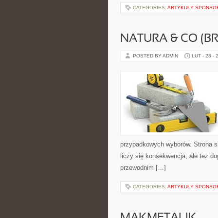
CATEGORIES:
ARTYKUŁY SPONS
NATURA & CO (BR
POSTED BY ADMIN
LUT - 23 - 
przypadkowych wyborów. Strona sk
liczy się konsekwencja, ale też 
przewodnim […]
CATEGORIES:
ARTYKUŁY SPONS