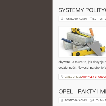
SYSTEMY POLITY
POSTED BY ADMIN
LUT - 25 - 
obywatel, a także to, jak decyzje
codzienność. Nowości na stronie Wy
CATEGORIES:
ARTYKUŁY SPONS
OPEL – FAKTY I M
POSTED BY ADMIN
LUT - 24 - 