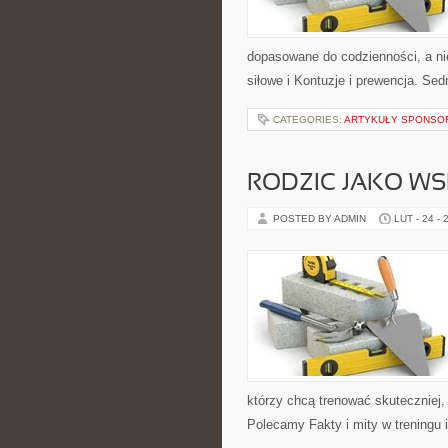
dopasowane do codzienności, a nie
siłowe i Kontuzje i prewencja. Sed
CATEGORIES:
ARTYKUŁY SPONS
RODZIC JAKO WS
POSTED BY ADMIN
LUT - 24 - 
którzy chcą trenować skuteczniej, 
Polecamy Fakty i mity w treningu i