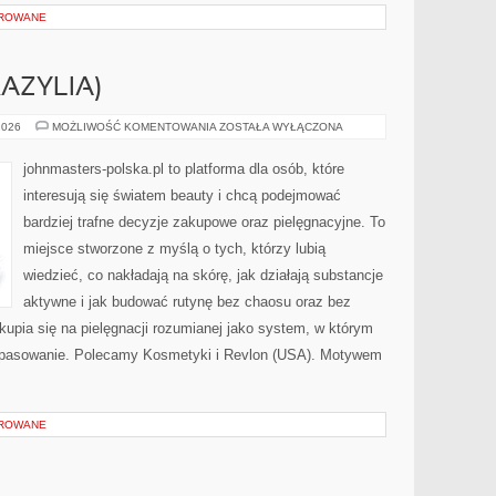
OROWANE
AZYLIA)
NATURA
2026
MOŻLIWOŚĆ KOMENTOWANIA
ZOSTAŁA WYŁĄCZONA
&
CO
(BRAZYLIA)
johnmasters-polska.pl to platforma dla osób, które
interesują się światem beauty i chcą podejmować
bardziej trafne decyzje zakupowe oraz pielęgnacyjne. To
miejsce stworzone z myślą o tych, którzy lubią
wiedzieć, co nakładają na skórę, jak działają substancje
aktywne i jak budować rutynę bez chaosu oraz bez
upia się na pielęgnacji rozumianej jako system, w którym
dopasowanie. Polecamy Kosmetyki i Revlon (USA). Motywem
OROWANE