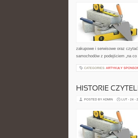
zakupowe i serwisowe oraz czytać
samochodów z podejściem „na co dzi
CATEGORIES:
ARTYKUŁY SPONS
HISTORIE CZYTE
POSTED BY ADMIN
LUT - 24 - 