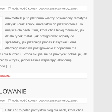
MAKMETALIK
2026
MOŻLIWOŚĆ KOMENTOWANIA
ZOSTAŁA WYŁĄCZONA
makmetalik.pl to platforma wiedzy poświęcony tematyce
odzysku oraz zbiórki materiałów do przetworzenia. To
miejsce dla osób i firm, które chcą lepiej rozumieć, jak
działa rynek metali, jak przygotować odpady do
sprzedaży, jak przebiega proces klasyfikacji oraz
dlaczego właściwe postępowanie z odpadami ma
k i dla budżetu. Strona skupia się na praktyce: pokazuje, jak
zeczy w zysk, jednocześnie wspierając ekonomię
orie […]
OROWANE
ALOWANIE
RYSOWANIE
2026
MOŻLIWOŚĆ KOMENTOWANIA
ZOSTAŁA WYŁĄCZONA
I
MALOWANIE
Elfiki777 to pełen pomysłów blog dla osób, które chcą