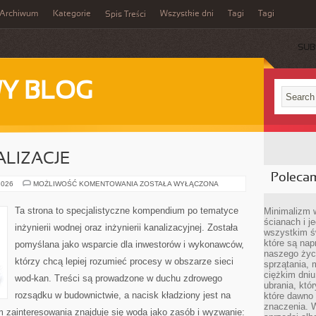
Archiwum
Kategorie
Wszystkie dni
Tagi
Tagi
Spis Treści
SUB
Y BLOG
ALIZACJE
Poleca
CASE
2026
MOŻLIWOŚĆ KOMENTOWANIA
ZOSTAŁA WYŁĄCZONA
STUDY
I
REALIZACJE
Ta strona to specjalistyczne kompendium po tematyce
Minimalizm 
ścianach i j
inżynierii wodnej oraz inżynierii kanalizacyjnej. Została
wszystkim ś
które są nap
pomyślana jako wsparcie dla inwestorów i wykonawców,
naszego życ
którzy chcą lepiej rozumieć procesy w obszarze sieci
sprzątania, 
ciężkim dniu
wod-kan. Treści są prowadzone w duchu zdrowego
ubrania, któ
rozsądku w budownictwie, a nacisk kładziony jest na
które dawno 
znaczenia. W
 zainteresowania znajduje się woda jako zasób i wyzwanie: