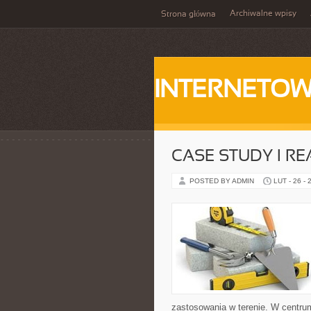
Archiwalne wpisy
Strona główna
INTERNETOW
CASE STUDY I RE
POSTED BY ADMIN
LUT - 26 - 
zastosowania w terenie. W centrum