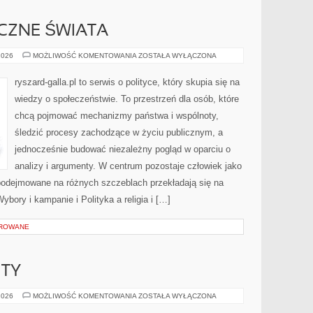
CZNE ŚWIATA
SYSTEMY
2026
MOŻLIWOŚĆ KOMENTOWANIA
ZOSTAŁA WYŁĄCZONA
POLITYCZNE
ŚWIATA
ryszard-galla.pl to serwis o polityce, który skupia się na
wiedzy o społeczeństwie. To przestrzeń dla osób, które
chcą pojmować mechanizmy państwa i wspólnoty,
śledzić procesy zachodzące w życiu publicznym, a
jednocześnie budować niezależny pogląd w oparciu o
analizy i argumenty. W centrum pozostaje człowiek jako
 podejmowane na różnych szczeblach przekładają się na
bory i kampanie i Polityka a religia i […]
OROWANE
ITY
OPEL
2026
MOŻLIWOŚĆ KOMENTOWANIA
ZOSTAŁA WYŁĄCZONA
–
FAKTY