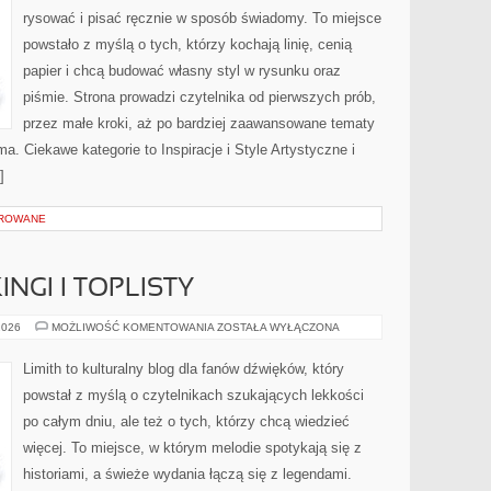
rysować i pisać ręcznie w sposób świadomy. To miejsce
powstało z myślą o tych, którzy kochają linię, cenią
papier i chcą budować własny styl w rysunku oraz
piśmie. Strona prowadzi czytelnika od pierwszych prób,
przez małe kroki, aż po bardziej zaawansowane tematy
. Ciekawe kategorie to Inspiracje i Style Artystyczne i
]
OROWANE
NGI I TOPLISTY
MUZYCZNE
2026
MOŻLIWOŚĆ KOMENTOWANIA
ZOSTAŁA WYŁĄCZONA
RANKINGI
I
TOPLISTY
Limith to kulturalny blog dla fanów dźwięków, który
powstał z myślą o czytelnikach szukających lekkości
po całym dniu, ale też o tych, którzy chcą wiedzieć
więcej. To miejsce, w którym melodie spotykają się z
historiami, a świeże wydania łączą się z legendami.