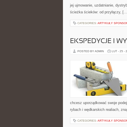
jej ujmowanie, uzdatnianie, dystr
ścieżka ścieków: od przyłączy, […
CATEGORIES:
ARTYKUŁY SPONS
EKSPEDYCJE I W
POSTED BY ADMIN
LUT - 25 - 
chcesz uporządkować swoje podejś
rybach i wędkarskich realiach, zn
CATEGORIES:
ARTYKUŁY SPONS