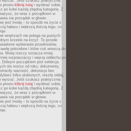
o wyrzuć. Jeśli szukasz praktycznej
po prostu
kliknij tutaj
i wyobraź sobie,
z po kolei każdą zbędną kategorię. Z
ażysz, że wraz z porządkiem w
awia się porządek w głowie.
ie jest modą – to sposób na życie z
ścią hałasu i większą ilością tego, co
oje.
we wnętrzach nie polega na pustych
ednym krześle na krzyż. To przede
wiadome wybieranie przedmiotów,
rawdę potrzebne i które coś wnoszą do
ia. Mniej rzeczy oznacza mniej
mniej rozpraszaczy i więcej oddechu po
. Dobrym początkiem jest selekcja:
rych nie nosisz od roku, dokumenty,
straciły ważność, dekoracje bez
ybierz kilka ulubionych, resztę oddaj,
o wyrzuć. Jeśli szukasz praktycznej
po prostu
kliknij tutaj
i wyobraź sobie,
z po kolei każdą zbędną kategorię. Z
ażysz, że wraz z porządkiem w
awia się porządek w głowie.
ie jest modą – to sposób na życie z
ścią hałasu i większą ilością tego, co
oje.