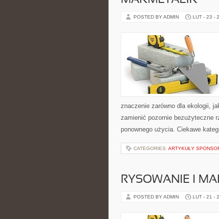
MAKMETALIK
POSTED BY ADMIN
LUT - 23 - 
znaczenie zarówno dla ekologii, ja
zamienić pozornie bezużyteczne r
ponownego użycia. Ciekawe kateg
CATEGORIES:
ARTYKUŁY SPONS
RYSOWANIE I M
POSTED BY ADMIN
LUT - 21 - 