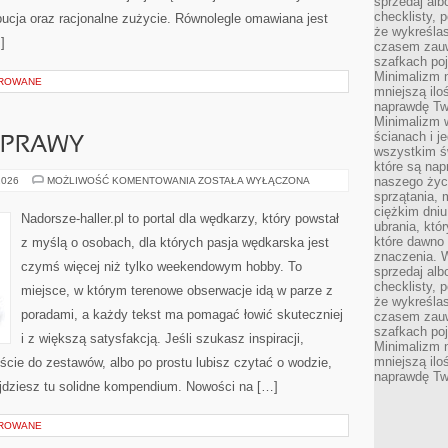
sprzedaj alb
checklisty, 
ybucja oraz racjonalne zużycie. Równolegle omawiana jest
że wykreślas
]
czasem zauw
szafkach poj
Minimalizm n
OROWANE
mniejszą ilo
naprawdę Tw
Minimalizm 
ścianach i j
YPRAWY
wszystkim ś
które są nap
EKSPEDYCJE
naszego życ
2026
MOŻLIWOŚĆ KOMENTOWANIA
ZOSTAŁA WYŁĄCZONA
I
sprzątania, 
WYPRAWY
ciężkim dniu
Nadorsze-haller.pl to portal dla wędkarzy, który powstał
ubrania, któ
które dawno 
z myślą o osobach, dla których pasja wędkarska jest
znaczenia. W
czymś więcej niż tylko weekendowym hobby. To
sprzedaj alb
checklisty, 
miejsce, w którym terenowe obserwacje idą w parze z
że wykreślas
poradami, a każdy tekst ma pomagać łowić skuteczniej
czasem zauw
szafkach poj
i z większą satysfakcją. Jeśli szukasz inspiracji,
Minimalizm n
mniejszą ilo
cie do zestawów, albo po prostu lubisz czytać o wodzie,
naprawdę Tw
ajdziesz tu solidne kompendium. Nowości na […]
OROWANE