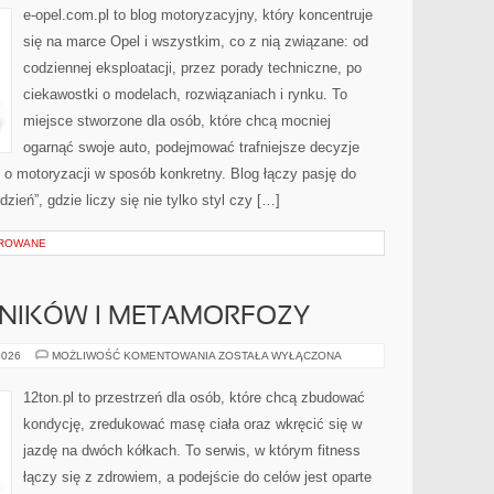
I
e-opel.com.pl to blog motoryzacyjny, który koncentruje
MITY
się na marce Opel i wszystkim, co z nią związane: od
codziennej eksploatacji, przez porady techniczne, po
ciekawostki o modelach, rozwiązaniach i rynku. To
miejsce stworzone dla osób, które chcą mocniej
ogarnąć swoje auto, podejmować trafniejsze decyzje
 o motoryzacji w sposób konkretny. Blog łączy pasję do
eń”, gdzie liczy się nie tylko styl czy […]
OROWANE
LNIKÓW I METAMORFOZY
HISTORIE
2026
MOŻLIWOŚĆ KOMENTOWANIA
ZOSTAŁA WYŁĄCZONA
CZYTELNIKÓW
I
METAMORFOZY
12ton.pl to przestrzeń dla osób, które chcą zbudować
kondycję, zredukować masę ciała oraz wkręcić się w
jazdę na dwóch kółkach. To serwis, w którym fitness
łączy się z zdrowiem, a podejście do celów jest oparte