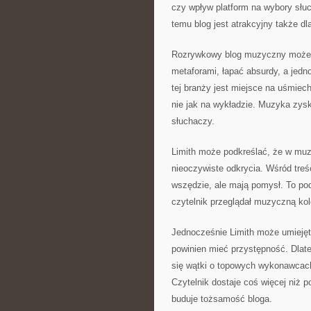
czy wpływ platform na wybory słuc
temu blog jest atrakcyjny także dl
Rozrywkowy blog muzyczny może m
metaforami, łapać absurdy, a jed
tej branży jest miejsce na uśmiech
nie jak na wykładzie. Muzyka zysku
słuchaczy.
Limith może podkreślać, że w muzy
nieoczywiste odkrycia. Wśród treś
wszędzie, ale mają pomysł. To pod
czytelnik przeglądał muzyczną kole
Jednocześnie Limith może umiejęt
powinien mieć przystępność. Dlat
się wątki o topowych wykonawcach
Czytelnik dostaje coś więcej niż 
buduje tożsamość bloga.