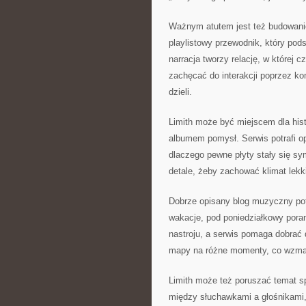
Ważnym atutem jest też budowanie
playlistowy przewodnik, który pod
narracja tworzy relację, w której 
zachęcać do interakcji poprzez ko
dzieli.
Limith może być miejscem dla his
albumem pomysł. Serwis potrafi op
dlaczego pewne płyty stały się sy
detale, żeby zachować klimat lekki
Dobrze opisany blog muzyczny pot
wakacje, pod poniedziałkowy pora
nastroju, a serwis pomaga dobrać 
mapy na różne momenty, co wzmacn
Limith może też poruszać temat sp
między słuchawkami a głośnikami, 