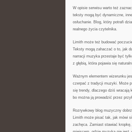
W opisie serwisu warto też zaznac
teksty mogą być dynamiczne, inne
osłuchanie. Blog, który potrafi dz
realnego życia czytelnika.
Limith może też budować poczucie
Teksty mogą zahaczać o to, jak da
narracji muzyka przestaje być tylk
z głębią, która pojawia się natural
Ważnym elementem wizerunku jest 
czerpać z tradycji muzyki. Może p
się trendy, dlaczego dziś wracają
bo można ją prowadzić przez przyk
Rozrywkowy blog muzyczny dobrze d
Limith może pisać tak, jak mówi s
zachęca. Zamiast stawiać kropkę, 
miejscem, gdzie muzyka nie jest „d