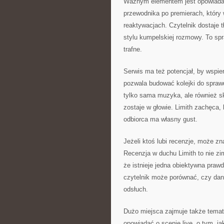
Ważnym elementem jest opowiadanie
przewodnika po premierach, który
reaktywacjach. Czytelnik dostaje 
stylu kumpelskiej rozmowy. To spra
trafne.
Serwis ma też potencjał, by wspie
pozwala budować kolejki do sprawdz
tylko sama muzyka, ale również sk
zostaje w głowie. Limith zachęca, 
odbiorca ma własny gust.
Jeżeli ktoś lubi recenzje, może zna
Recenzja w duchu Limith to nie zi
że istnieje jedna obiektywna prawd
czytelnik może porównać, czy dany
odsłuch.
Dużo miejsca zajmuje także tema
opowiadać o scenie live, o tym, ja