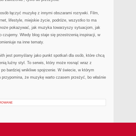
osób łączyć muzykę z innymi obszarami rozrywki. Film,
rnet, lifestyle, miejskie życie, podróże, wszystko to ma
 może pokazywać, jak muzyka towarzyszy sytuacjom, jak
o czujemy. Wtedy blog staje się przestrzenią inspiracji, w
omieniuje na inne tematy.
mith jest pomyślany jako punkt spotkań dla osób, które chcą
enią luźny styl. To serwis, który może rosnąć wraz z
po bardziej wnikliwe spojrzenie. W świecie, w którym
th przypomina, że muzykę warto czasem przeżyć, bo właśnie
OROWANE