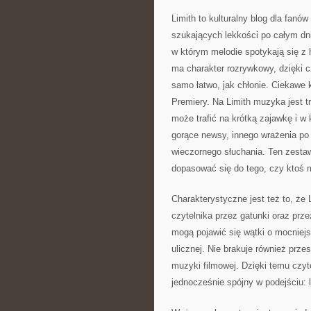
Limith to kulturalny blog dla fanó
szukających lekkości po całym dniu
w którym melodie spotykają się z 
ma charakter rozrywkowy, dzięki c
samo łatwo, jak chłonie. Ciekawe k
Premiery. Na Limith muzyka jest tr
może trafić na krótką zajawkę i w
gorące newsy, innego wrażenia po
wieczornego słuchania. Ten zestaw 
dopasować się do tego, czy ktoś 
Charakterystyczne jest też to, że 
czytelnika przez gatunki oraz pr
mogą pojawić się wątki o mocniejs
ulicznej. Nie brakuje również prze
muzyki filmowej. Dzięki temu czyt
jednocześnie spójny w podejściu: l