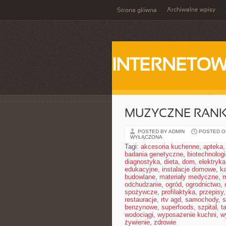
Archiwalne wpisy
Strona główna
INTERNETOW
MUZYCZNE RANKI
POSTED BY ADMIN
POSTED ON
WYŁĄCZONA
Tagi:
akcesoria kuchenne
,
apteka
badania genetyczne
,
biotechnolog
diagnostyka
,
dieta
,
dom
,
elektryka
edukacyjne
,
instalacje domowe
,
ka
budowlane
,
materiały medyczne
,
m
odchudzanie
,
ogród
,
ogrodnictwo
,
spożywcze
,
profilaktyka
,
przepisy
restauracje
,
rtv agd
,
samochody
,
s
benzynowe
,
superfoods
,
szpital
,
t
wodociągi
,
wyposażenie kuchni
,
w
żywienie
,
zdrowie