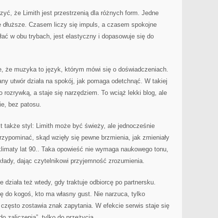
zyć, że Limith jest przestrzenią dla różnych form. Jedne
 dłuższe. Czasem liczy się impuls, a czasem spokojne
iałać w obu trybach, jest elastyczny i dopasowuje się do
, że muzyka to język, którym mówi się o doświadczeniach.
ny utwór działa na spokój, jak pomaga odetchnąć. W takiej
o rozrywką, a staje się narzędziem. To wciąż lekki blog, ale
nie, bez patosu.
także styl: Limith może być świeży, ale jednocześnie
rzypominać, skąd wzięły się pewne brzmienia, jak zmieniały
 klimaty lat 90.. Taka opowieść nie wymaga naukowego tonu,
łady, dając czytelnikowi przyjemność zrozumienia.
ziała też wtedy, gdy traktuje odbiorcę po partnersku.
ię do kogoś, kto ma własny gust. Nie narzuca, tylko
często zostawia znak zapytania. W efekcie serwis staje się
o zaliczenia”, tylko do przeżycia.