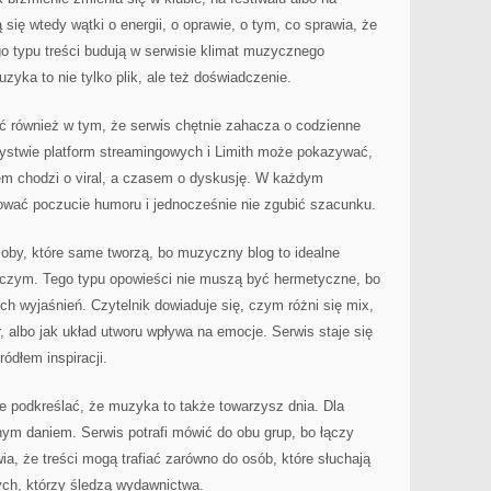
się wtedy wątki o energii, o oprawie, o tym, co sprawia, że
o typu treści budują w serwisie klimat muzycznego
zyka to nie tylko plik, ale też doświadczenie.
ć również w tym, że serwis chętnie zahacza o codzienne
zystwie platform streamingowych i Limith może pokazywać,
sem chodzi o viral, a czasem o dyskusję. W każdym
ować poczucie humoru i jednocześnie nie zgubić szacunku.
oby, które same tworzą, bo muzyczny blog to idealne
rczym. Tego typu opowieści nie muszą być hermetyczne, bo
h wyjaśnień. Czytelnik dowiaduje się, czym różni się mix,
r, albo jak układ utworu wpływa na emocje. Serwis staje się
ródłem inspiracji.
e podkreślać, że muzyka to także towarzysz dnia. Dla
wnym daniem. Serwis potrafi mówić do obu grup, bo łączy
ia, że treści mogą trafiać zarówno do osób, które słuchają
tych, którzy śledzą wydawnictwa.