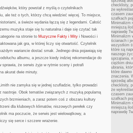
sprzedaj alb
checklisty, 
w dźwięków, który powstał z myślą o czytelnikach
że wykreślas
czasem zauw
, ale też o tych, którzy chcą wiedzieć więcej. To miejsce,
szafkach poj
historiami, a świeże wydania łączą się z legendami. Całość
Minimalizm n
mniejszą ilo
zemu muzyka staje się tu naturalna i daje się czytać tak
naprawdę Tw
Minimalizm 
ategorie na stronie to
Muzyczne Fakty i Mity
i Nowości i
ścianach i j
aktowana jak gra, w której liczy się otwartość. Czytelnik
wszystkim ś
które są nap
 każdym wariancie dostać smak. Jednego dnia pojawiają się
naszego życ
 odsłuchu albumu, a jeszcze kiedy indziej rekomendacje do
sprzątania, 
ciężkim dniu
sprawia, że serwis żyje w rytmie sceny i potrafi
ubrania, któ
które dawno 
ma akurat dwie minuty.
znaczenia. W
sprzedaj alb
Limith nie zamyka się w jednej szufladzie, tylko prowadzi
checklisty, 
że wykreślas
zez nastroje. Obok tematów związanych z muzyką popularną
czasem zauw
szafkach poj
zych brzmieniach, a zaraz potem coś z obszaru kultury
Minimalizm n
strzeni dla klubowych klimatów, niszowych perełek czy
mniejszą ilo
naprawdę Tw
elnik ma poczucie, że serwis jest wielowątkowy, a
iczy się serce i szczere wrażenie.