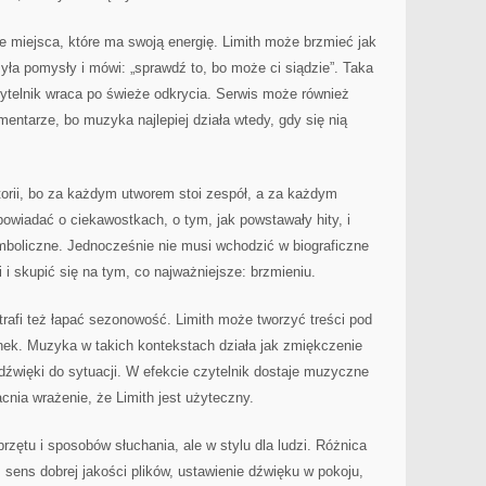
 miejsca, które ma swoją energię. Limith może brzmieć jak
syła pomysły i mówi: „sprawdź to, bo może ci siądzie”. Taka
czytelnik wraca po świeże odkrycia. Serwis może również
mentarze, bo muzyka najlepiej działa wtedy, gdy się nią
torii, bo za każdym utworem stoi zespół, a za każdym
owiadać o ciekawostkach, o tym, jak powstawały hity, i
mboliczne. Jednocześnie nie musi wchodzić w biograficzne
 i skupić się na tym, co najważniejsze: brzmieniu.
rafi też łapać sezonowość. Limith może tworzyć treści pod
nek. Muzyka w takich kontekstach działa jak zmiękczenie
dźwięki do sytuacji. W efekcie czytelnik dostaje muzyczne
ia wrażenie, że Limith jest użyteczny.
rzętu i sposobów słuchania, ale w stylu dla ludzi. Różnica
sens dobrej jakości plików, ustawienie dźwięku w pokoju,