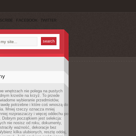
SCRIBE
FACEBOOK
TWITTER
my
we wnętrzach nie polega na pustych
ednym krześle na krzyż. To przede
wiadome wybieranie przedmiotów,
rawdę potrzebne i które coś wnoszą do
ia. Mniej rzeczy oznacza mniej
mniej rozpraszaczy i więcej oddechu po
. Dobrym początkiem jest selekcja:
rych nie nosisz od roku, dokumenty,
straciły ważność, dekoracje bez
ybierz kilka ulubionych, resztę oddaj,