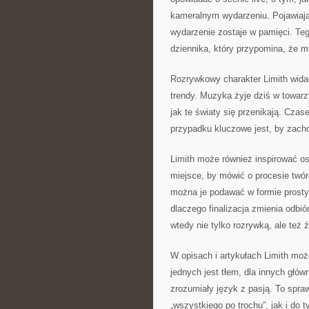
kameralnym wydarzeniu. Pojawiają 
wydarzenie zostaje w pamięci. Teg
dziennika, który przypomina, że mu
Rozrywkowy charakter Limith wida
trendy. Muzyka żyje dziś w towar
jak te światy się przenikają. Cza
przypadku kluczowe jest, by zach
Limith może również inspirować os
miejsce, by mówić o procesie twó
można je podawać w formie prostyc
dlaczego finalizacja zmienia odbió
wtedy nie tylko rozrywką, ale też ź
W opisach i artykułach Limith moż
jednych jest tłem, dla innych głó
zrozumiały język z pasją. To spraw
„wszystkiego po trochu”, jak i do 