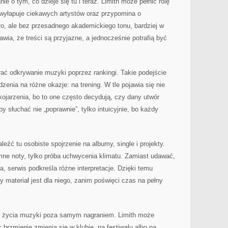
 o tym, co dzieje się tu i teraz. Limith może pełnić rolę
 wyłapuje ciekawych artystów oraz przypomina o
tło, ale bez przesadnego akademickiego tonu, bardziej w
wia, że treści są przyjazne, a jednocześnie potrafią być
rać odkrywanie muzyki poprzez rankingi. Takie podejście
enia na różne okazje: na trening. W tle pojawia się nie
ojarzenia, bo to one często decydują, czy dany utwór
by słuchać nie „poprawnie”, tylko intuicyjnie, bo każdy
leźć tu osobiste spojrzenie na albumy, single i projekty.
mne noty, tylko próba uchwycenia klimatu. Zamiast udawać,
a, serwis podkreśla różne interpretacje. Dzięki temu
 materiał jest dla niego, zanim poświęci czas na pełny
t życia muzyki poza samym nagraniem. Limith może
k brzmienie zmienia się w klubie, na festiwalu albo na