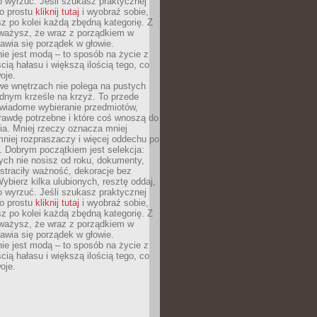
o wyrzuć. Jeśli szukasz praktycznej
po prostu
kliknij tutaj
i wyobraź sobie,
z po kolei każdą zbędną kategorię. Z
ażysz, że wraz z porządkiem w
awia się porządek w głowie.
ie jest modą – to sposób na życie z
ścią hałasu i większą ilością tego, co
oje.
we wnętrzach nie polega na pustych
ednym krześle na krzyż. To przede
wiadome wybieranie przedmiotów,
rawdę potrzebne i które coś wnoszą do
ia. Mniej rzeczy oznacza mniej
mniej rozpraszaczy i więcej oddechu po
. Dobrym początkiem jest selekcja:
rych nie nosisz od roku, dokumenty,
straciły ważność, dekoracje bez
ybierz kilka ulubionych, resztę oddaj,
o wyrzuć. Jeśli szukasz praktycznej
po prostu
kliknij tutaj
i wyobraź sobie,
z po kolei każdą zbędną kategorię. Z
ażysz, że wraz z porządkiem w
awia się porządek w głowie.
ie jest modą – to sposób na życie z
ścią hałasu i większą ilością tego, co
oje.