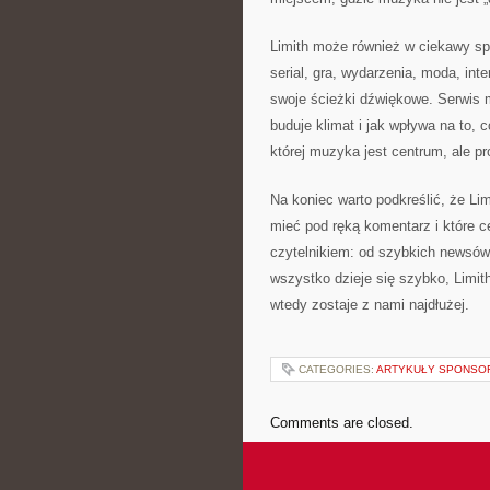
Limith może również w ciekawy sp
serial, gra, wydarzenia, moda, inte
swoje ścieżki dźwiękowe. Serwis
buduje klimat i jak wpływa na to, c
której muzyka jest centrum, ale pr
Na koniec warto podkreślić, że Li
mieć pod ręką komentarz i które c
czytelnikiem: od szybkich newsów 
wszystko dzieje się szybko, Limi
wtedy zostaje z nami najdłużej.
CATEGORIES:
ARTYKUŁY SPONS
Comments are closed.