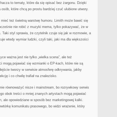
hacza to tematy, które da się opisać bez żargonu. Dzięki
a osób, które chcą po prostu bardziej czuć ulubione utwory.
ieć też świetną warstwę humoru. Limith może bawić się
nocześnie nie robić z muzyki mema, tylko pokazywać, że w
. Taki styl sprawia, że czytelnik czuje się jak w rozmowie, a
je wtedy wymiar ludzki, czyli taki, jaki ma dla większości
ce ważna jest nie tylko „wielka scena”, ale też
ci mogą pojawiać się wzmianki o EP-kach, które nie są
ejście tworzy w serwisie atmosferę odkrywania, jakby
kcję i co chwilę trafiał na znalezisko.
nie równoważyć nisze i mainstream, bo rozrywkowy serwis
ego obok treści o mniej znanych artystach mogą pojawiać
, ale opowiedziane w sposób bez marketingowej kalki.
powtórkę komunikatu prasowego, bo widzi wrażenie, który