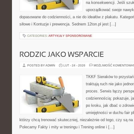
na konsekwencji. Jeśli szu
uporządkować swoje nawyki
dopasowane do codzienności, a nie do ideałów z plakatu. Kategori
siłowe i Kontuzje i prewencja. Sednem 12ton.pl jest […]
CATEGORIES:
ARTYKUŁY SPONSOROWANE
RODZIC JAKO WSPARCIE
POSTED BY ADMIN
LUT - 24 - 2026
MOŻLIWOŚĆ KOMENTOWA
TKKF Sieraków to przystań i
traktują ruch nie jako jedno
proces. Serwis łączy pers
codziennością: pokazuje, 
po kroku, jak dbać o zdrowi
umiejętności w duchu fair pl
którzy chcą trenować skuteczniej, niezależnie od tego, czy są na 
Polecamy Fakty i mity w treningu i Trening online i […]