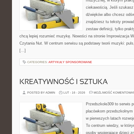
muzycznej, w którym prakty
ciekawością. Jeśli szukasz 
dźwięków albo chcesz odśw
znajdziesz tu teksty prowad
zestaw definicji, tylko prak
chcą lepiej rozumieć muzykę. Nowości na stronie Improwizacja 
Czytania Nut. W centrum serwisu są podstawy teorii muzyki: puls
[…]
CATEGORIES:
ARTYKUŁY SPONSOROWANE
KREATYWNOŚĆ I SZTUKA
POSTED BY ADMIN
LUT - 16 - 2026
MOŻLIWOŚĆ KOMENTOWA
Przedszkole309 to serwis p
placówkom przedszkolnym o
w pierwszych latach rozwo
To centrum wiedzy, w który
osoby wspierające dzieci z