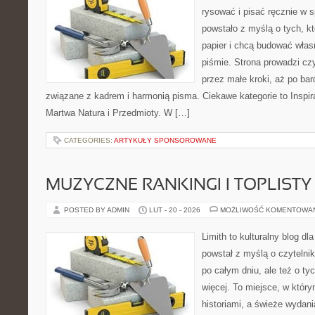
rysować i pisać ręcznie w 
powstało z myślą o tych, kt
papier i chcą budować włas
piśmie. Strona prowadzi czy
przez małe kroki, aż po ba
związane z kadrem i harmonią pisma. Ciekawe kategorie to Inspira
Martwa Natura i Przedmioty. W […]
CATEGORIES:
ARTYKUŁY SPONSOROWANE
MUZYCZNE RANKINGI I TOPLISTY
POSTED BY ADMIN
LUT - 20 - 2026
MOŻLIWOŚĆ KOMENTOWA
Limith to kulturalny blog dl
powstał z myślą o czytelni
po całym dniu, ale też o ty
więcej. To miejsce, w który
historiami, a świeże wydani