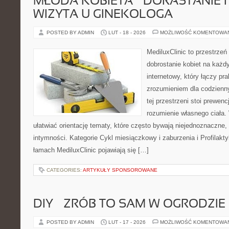
MŁODA KOBIETA – DORASTANIE I
WIZYTA U GINEKOLOGA
POSTED BY ADMIN
LUT - 18 - 2026
MOŻLIWOŚĆ KOMENTOWA
MediluxClinic to przestrzeń
dobrostanie kobiet na każdy
internetowy, który łączy pr
zrozumieniem dla codzienn
tej przestrzeni stoi prewen
rozumienie własnego ciała.
ułatwiać orientację tematy, które często bywają niejednoznaczne,
intymności. Kategorie Cykl miesiączkowy i zaburzenia i Profilakty
łamach MediluxClinic pojawiają się […]
CATEGORIES:
ARTYKUŁY SPONSOROWANE
DIY – ZRÓB TO SAM W OGRODZIE
POSTED BY ADMIN
LUT - 17 - 2026
MOŻLIWOŚĆ KOMENTOWA