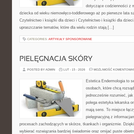
dotyczące codzienności z 
dziecka od wieku niemowlęco-toddlerowego aż po pierwsze lata s
Czytelnictwo i książki dla dzieci i Czytelnictwo i książki dla dzieci
upraszczanie tematów, które dla wielu rodzin stają […]
CATEGORIES:
ARTYKUŁY SPONSOROWANE
PIELĘGNACJA SKÓRY
POSTED BY ADMIN
LUT - 15 - 2026
MOŻLIWOŚĆ KOMENTOWA
Estetica Endermologia to s
osobach, które chcą rozsąd
jednocześnie rozumieć, jak
polega estetyka lekarska or
mają sens. To miejsce łąc
pielęgnacyjną z informacja
procesach zachodzących w skórze, tkankach i organizmie. Dzięk
wybierać rozwiązania bardziej świadomie oraz omijać puste obietn