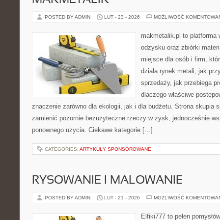
MAKMETALIK
POSTED BY ADMIN
LUT - 23 - 2026
MOŻLIWOŚĆ KOMENTOWA
makmetalik.pl to platforma
odzysku oraz zbiórki materi
miejsce dla osób i firm, któ
działa rynek metali, jak p
sprzedaży, jak przebiega pr
dlaczego właściwe postęp
znaczenie zarówno dla ekologii, jak i dla budżetu. Strona skupia s
zamienić pozornie bezużyteczne rzeczy w zysk, jednocześnie ws
ponownego użycia. Ciekawe kategorie […]
CATEGORIES:
ARTYKUŁY SPONSOROWANE
RYSOWANIE I MALOWANIE
POSTED BY ADMIN
LUT - 21 - 2026
MOŻLIWOŚĆ KOMENTOWA
Elfiki777 to pełen pomysłów