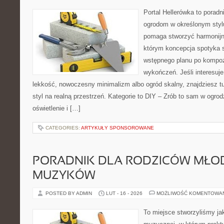
Portal Hellerówka to porad
ogrodom w określonym styl
pomaga stworzyć harmonijn
którym koncepcja spotyka s
wstępnego planu po kompoz
wykończeń. Jeśli interesuj
lekkość, nowoczesny minimalizm albo ogród skalny, znajdziesz tu
styl na realną przestrzeń. Kategorie to DIY – Zrób to sam w ogrod
oświetlenie i […]
CATEGORIES:
ARTYKUŁY SPONSOROWANE
PORADNIK DLA RODZICÓW MŁO
MUZYKÓW
POSTED BY ADMIN
LUT - 16 - 2026
MOŻLIWOŚĆ KOMENTOWA
To miejsce stworzyliśmy ja