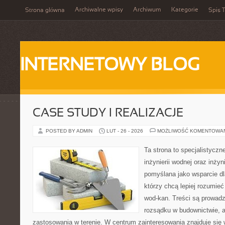
Archiwalne wpisy
Archiwum
Kategorie
Strona główna
Spis T
INTERNETOWY BLOG
CASE STUDY I REALIZACJE
POSTED BY ADMIN
LUT - 26 - 2026
MOŻLIWOŚĆ KOMENTOWA
Ta strona to specjalistyc
inżynierii wodnej oraz inżyni
pomyślana jako wsparcie d
którzy chcą lepiej rozumieć
wod-kan. Treści są prowad
rozsądku w budownictwie, a
zastosowania w terenie. W centrum zainteresowania znajduje się