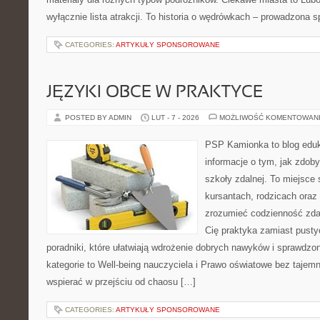
wyłącznie lista atrakcji. To historia o wędrówkach – prowadzona s
CATEGORIES:
ARTYKUŁY SPONSOROWANE
JĘZYKI OBCE W PRAKTYCE
POSTED BY ADMIN
LUT - 7 - 2026
MOŻLIWOŚĆ KOMENTOWAN
PSP Kamionka to blog eduka
informacje o tym, jak zdo
szkoły zdalnej. To miejsce
kursantach, rodzicach oraz
zrozumieć codzienność zdaln
Cię praktyka zamiast pusty
poradniki, które ułatwiają wdrożenie dobrych nawyków i sprawdzo
kategorie to Well-being nauczyciela i Prawo oświatowe bez tajemni
wspierać w przejściu od chaosu […]
CATEGORIES:
ARTYKUŁY SPONSOROWANE