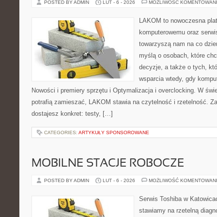
POSTED BY ADMIN
LUT - 6 - 2026
MOŻLIWOŚĆ KOMENTOWAN
LAKOM to nowoczesna plat
komputerowemu oraz serwis
towarzyszą nam na co dzie
myślą o osobach, które ch
decyzje, a także o tych, kt
wsparcia wtedy, gdy kompute
Nowości i premiery sprzętu i Optymalizacja i overclocking. W świ
potrafią zamieszać, LAKOM stawia na czytelność i rzetelność. Z
dostajesz konkret: testy, […]
CATEGORIES:
ARTYKUŁY SPONSOROWANE
MOBILNE STACJE ROBOCZE
POSTED BY ADMIN
LUT - 6 - 2026
MOŻLIWOŚĆ KOMENTOWAN
Serwis Toshiba w Katowicac
stawiamy na rzetelną diagn