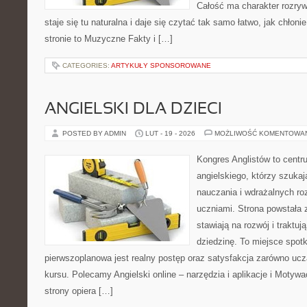
Całość ma charakter rozry
staje się tu naturalna i daje się czytać tak samo łatwo, jak chłoni
stronie to Muzyczne Fakty i […]
CATEGORIES:
ARTYKUŁY SPONSOROWANE
ANGIELSKI DLA DZIECI
POSTED BY ADMIN
LUT - 19 - 2026
MOŻLIWOŚĆ KOMENTOWA
Kongres Anglistów to centr
angielskiego, którzy szuk
nauczania i wdrażalnych ro
uczniami. Strona powstała 
stawiają na rozwój i traktu
dziedzinę. To miejsce spotka
pierwszoplanowa jest realny postęp oraz satysfakcja zarówno ucz
kursu. Polecamy Angielski online – narzędzia i aplikacje i Motywac
strony opiera […]