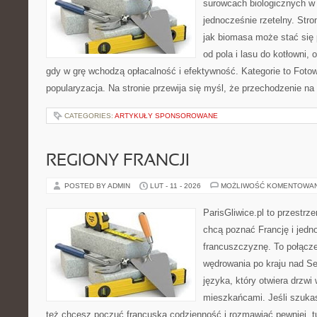
surowcach biologicznych w
jednocześnie rzetelny. Str
jak biomasa może stać się 
od pola i lasu do kotłowni,
gdy w grę wchodzą opłacalność i efektywność. Kategorie to Fotowo
popularyzacja. Na stronie przewija się myśl, że przechodzenie na
CATEGORIES:
ARTYKUŁY SPONSOROWANE
REGIONY FRANCJI
POSTED BY ADMIN
LUT - 11 - 2026
MOŻLIWOŚĆ KOMENTOWA
ParisGliwice.pl to przestrz
chcą poznać Francję i jedn
francuszczyznę. To połącz
wędrowania po kraju nad 
języka, który otwiera drzw
mieszkańcami. Jeśli szukas
też chcesz poczuć francuską codzienność i rozmawiać pewniej, tu