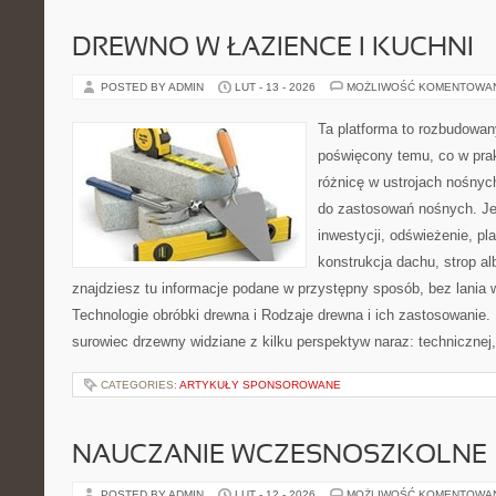
DREWNO W ŁAZIENCE I KUCHNI
POSTED BY ADMIN
LUT - 13 - 2026
MOŻLIWOŚĆ KOMENTOWA
Ta platforma to rozbudowan
poświęcony temu, co w prak
różnicę w ustrojach nośnyc
do zastosowań nośnych. Jeże
inwestycji, odświeżenie, pl
konstrukcja dachu, strop a
znajdziesz tu informacje podane w przystępny sposób, bez lania
Technologie obróbki drewna i Rodzaje drewna i ich zastosowanie.
surowiec drzewny widziane z kilku perspektyw naraz: technicznej,
CATEGORIES:
ARTYKUŁY SPONSOROWANE
NAUCZANIE WCZESNOSZKOLNE
POSTED BY ADMIN
LUT - 12 - 2026
MOŻLIWOŚĆ KOMENTOWA