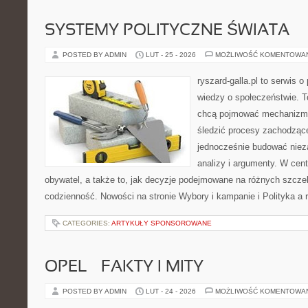
SYSTEMY POLITYCZNE ŚWIATA
POSTED BY ADMIN
LUT - 25 - 2026
MOŻLIWOŚĆ KOMENTOWA
ryszard-galla.pl to serwis o 
wiedzy o społeczeństwie. To
chcą pojmować mechanizmy
śledzić procesy zachodząc
jednocześnie budować nieza
analizy i argumenty. W cen
obywatel, a także to, jak decyzje podejmowane na różnych szczeb
codzienność. Nowości na stronie Wybory i kampanie i Polityka a re
CATEGORIES:
ARTYKUŁY SPONSOROWANE
OPEL – FAKTY I MITY
POSTED BY ADMIN
LUT - 24 - 2026
MOŻLIWOŚĆ KOMENTOWA