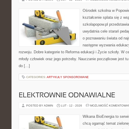
Ośrodek szkolna w Popowie
kształcenie splata się z ws
szkolapopow.pl przedstawia
uwydatnia cele starań peda
o poznawaniu świata od naj
następne wyzwania edukacy
rozwoju. Dobre kategorie to Reforma edukacji i Życie szkoły. W ce
młody człowiek oraz jego potrzeby. Nauczanie początkowe jest t
do […]
CATEGORIES:
ARTYKUŁY SPONSOROWANE
ELEKTROWNIE ODNAWIALNE
POSTED BY ADMIN
LUT - 12 - 2026
MOŻLIWOŚĆ KOMENTOWA
Wikana BioEnergia to serwi
chcą ogarnąć temat zielonej