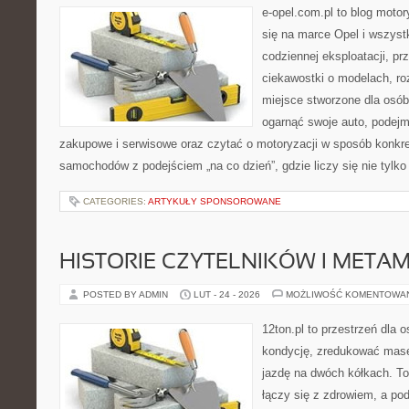
e-opel.com.pl to blog motor
się na marce Opel i wszyst
codziennej eksploatacji, pr
ciekawostki o modelach, ro
miejsce stworzone dla osób
ogarnąć swoje auto, podejm
zakupowe i serwisowe oraz czytać o motoryzacji w sposób konkre
samochodów z podejściem „na co dzień”, gdzie liczy się nie tylko
CATEGORIES:
ARTYKUŁY SPONSOROWANE
HISTORIE CZYTELNIKÓW I META
POSTED BY ADMIN
LUT - 24 - 2026
MOŻLIWOŚĆ KOMENTOWA
12ton.pl to przestrzeń dla 
kondycję, zredukować masę 
jazdę na dwóch kółkach. To
łączy się z zdrowiem, a pod