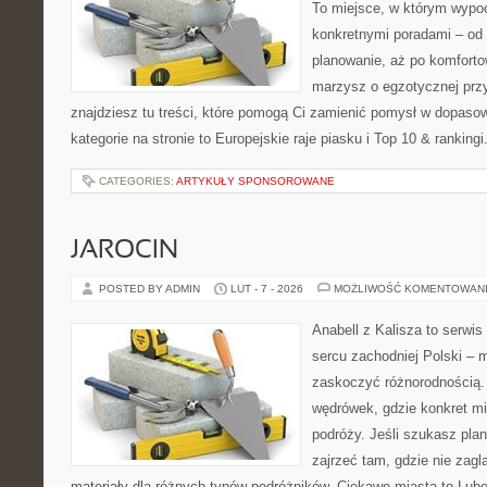
To miejsce, w którym wypo
konkretnymi poradami – od 
planowanie, aż po komforto
marzysz o egzotycznej przy
znajdziesz tu treści, które pomogą Ci zamienić pomysł w dopas
kategorie na stronie to Europejskie raje piasku i Top 10 & ranking
CATEGORIES:
ARTYKUŁY SPONSOROWANE
JAROCIN
POSTED BY ADMIN
LUT - 7 - 2026
MOŻLIWOŚĆ KOMENTOWAN
Anabell z Kalisza to serwi
sercu zachodniej Polski – mi
zaskoczyć różnorodnością. 
wędrówek, gdzie konkret mi
podróży. Jeśli szukasz pla
zajrzeć tam, gdzie nie zagl
materiały dla różnych typów podróżników. Ciekawe miasta to Luboń 