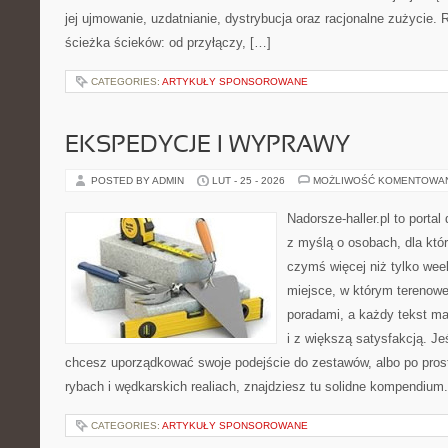
jej ujmowanie, uzdatnianie, dystrybucja oraz racjonalne zużycie.
ścieżka ścieków: od przyłączy, […]
CATEGORIES:
ARTYKUŁY SPONSOROWANE
EKSPEDYCJE I WYPRAWY
POSTED BY ADMIN
LUT - 25 - 2026
MOŻLIWOŚĆ KOMENTOWA
Nadorsze-haller.pl to portal
z myślą o osobach, dla któ
czymś więcej niż tylko we
miejsce, w którym terenowe
poradami, a każdy tekst ma
i z większą satysfakcją. Jeś
chcesz uporządkować swoje podejście do zestawów, albo po prost
rybach i wędkarskich realiach, znajdziesz tu solidne kompendium
CATEGORIES:
ARTYKUŁY SPONSOROWANE