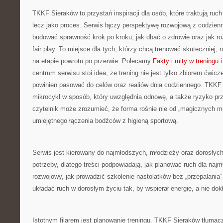
TKKF Sieraków to przystań inspiracji dla osób, które traktują ruc
lecz jako proces. Serwis łączy perspektywę rozwojową z codzienn
budować sprawność krok po kroku, jak dbać o zdrowie oraz jak ro
fair play. To miejsce dla tych, którzy chcą trenować skuteczniej, 
na etapie powrotu po przerwie. Polecamy
Fakty i mity w treningu
i
centrum serwisu stoi idea, że trening nie jest tylko zbiorem ćwicz
powinien pasować do celów oraz realiów dnia codziennego. TKK
mikrocykl w sposób, który uwzględnia odnowę, a także ryzyko pr
czytelnik może zrozumieć, że forma rośnie nie od „magicznych met
umiejętnego łączenia bodźców z higieną sportową.
Serwis jest kierowany do najmłodszych, młodzieży oraz dorosłyc
potrzeby, dlatego treści podpowiadają, jak planować ruch dla na
rozwojowy, jak prowadzić szkolenie nastolatków bez „przepalania” 
układać ruch w dorosłym życiu tak, by wspierał energię, a nie dokł
Istotnym filarem jest planowanie treningu. TKKF Sieraków tłumacz