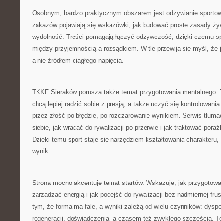
Osobnym, bardzo praktycznym obszarem jest odżywianie sporto
zakazów pojawiają się wskazówki, jak budować proste zasady żyw
wydolność. Treści pomagają łączyć odżywczość, dzięki czemu sp
między przyjemnością a rozsądkiem. W tle przewija się myśl, że
a nie źródłem ciągłego napięcia.
TKKF Sieraków porusza także temat przygotowania mentalnego. To
chcą lepiej radzić sobie z presją, a także uczyć się kontrolowania
przez złość po błędzie, po rozczarowanie wynikiem. Serwis tłum
siebie, jak wracać do rywalizacji po przerwie i jak traktować pora
Dzięki temu sport staje się narzędziem kształtowania charakteru,
wynik.
Strona mocno akcentuje temat startów. Wskazuje, jak przygotować
zarządzać energią i jak podejść do rywalizacji bez nadmiernej frust
tym, że forma ma fale, a wyniki zależą od wielu czynników: dyspo
regeneracji, doświadczenia, a czasem też zwykłego szczęścia. 