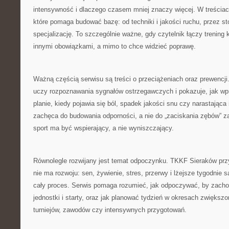
intensywność i dlaczego czasem mniej znaczy więcej. W treściach
które pomaga budować bazę: od techniki i jakości ruchu, przez st
specjalizację. To szczególnie ważne, gdy czytelnik łączy trening 
innymi obowiązkami, a mimo to chce widzieć poprawę.
Ważną częścią serwisu są treści o przeciążeniach oraz prewencji
uczy rozpoznawania sygnałów ostrzegawczych i pokazuje, jak w
planie, kiedy pojawia się ból, spadek jakości snu czy narastająca 
zachęca do budowania odporności, a nie do „zaciskania zębów” z
sport ma być wspierający, a nie wyniszczający.
Równolegle rozwijany jest temat odpoczynku. TKKF Sieraków prz
nie ma rozwoju: sen, żywienie, stres, przerwy i lżejsze tygodnie 
cały proces. Serwis pomaga rozumieć, jak odpoczywać, by zach
jednostki i starty, oraz jak planować tydzień w okresach zwiększo
turniejów, zawodów czy intensywnych przygotowań.