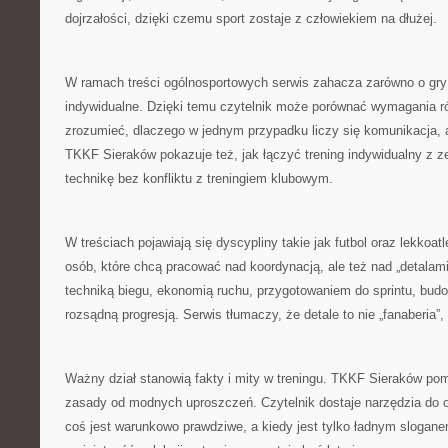
dojrzałości, dzięki czemu sport zostaje z człowiekiem na dłużej.
W ramach treści ogólnosportowych serwis zahacza zarówno o gry 
indywidualne. Dzięki temu czytelnik może porównać wymagania r
zrozumieć, dlaczego w jednym przypadku liczy się komunikacja, 
TKKF Sieraków pokazuje też, jak łączyć trening indywidualny z 
technikę bez konfliktu z treningiem klubowym.
W treściach pojawiają się dyscypliny takie jak futbol oraz lekkoatl
osób, które chcą pracować nad koordynacją, ale też nad „detalami”
techniką biegu, ekonomią ruchu, przygotowaniem do sprintu, bu
rozsądną progresją. Serwis tłumaczy, że detale to nie „fanaberia”,
Ważny dział stanowią fakty i mity w treningu. TKKF Sieraków p
zasady od modnych uproszczeń. Czytelnik dostaje narzędzia do oc
coś jest warunkowo prawdziwe, a kiedy jest tylko ładnym slogane