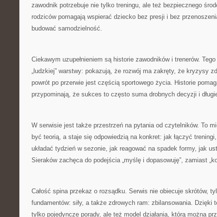
zawodnik potrzebuje nie tylko treningu, ale też bezpiecznego śr
rodziców pomagają wspierać dziecko bez presji i bez przenoszeni
budować samodzielność.
Ciekawym uzupełnieniem są historie zawodników i trenerów. Tego 
„ludzkiej” warstwy: pokazują, że rozwój ma zakręty, że kryzysy z
powrót po przerwie jest częścią sportowego życia. Historie poma
przypominają, że sukces to często suma drobnych decyzji i długie
W serwisie jest także przestrzeń na pytania od czytelników. To mi
być teorią, a staje się odpowiedzią na konkret: jak łączyć treningi
układać tydzień w sezonie, jak reagować na spadek formy, jak us
Sieraków zachęca do podejścia „myślę i dopasowuję”, zamiast „kop
Całość spina przekaz o rozsądku. Serwis nie obiecuje skrótów, t
fundamentów: siły, a także zdrowych ram: zbilansowania. Dzięki t
tylko pojedyncze porady, ale też model działania, którą można pr