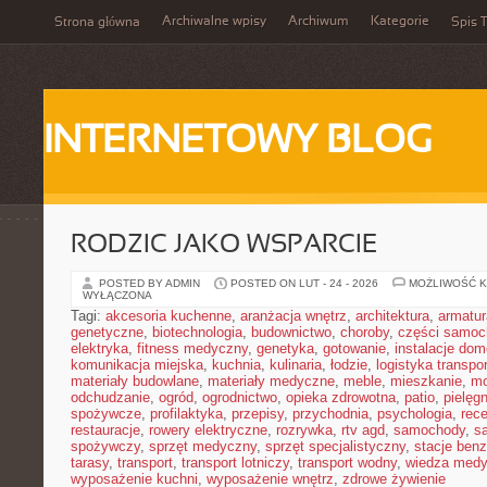
Archiwalne wpisy
Archiwum
Kategorie
Strona główna
Spis T
INTERNETOWY BLOG
RODZIC JAKO WSPARCIE
POSTED BY ADMIN
POSTED ON LUT - 24 - 2026
MOŻLIWOŚĆ 
WYŁĄCZONA
Tagi:
akcesoria kuchenne
,
aranżacja wnętrz
,
architektura
,
armatur
genetyczne
,
biotechnologia
,
budownictwo
,
choroby
,
części samo
elektryka
,
fitness medyczny
,
genetyka
,
gotowanie
,
instalacje do
komunikacja miejska
,
kuchnia
,
kulinaria
,
łodzie
,
logistyka transpo
materiały budowlane
,
materiały medyczne
,
meble
,
mieszkanie
,
mo
odchudzanie
,
ogród
,
ogrodnictwo
,
opieka zdrowotna
,
patio
,
pielęgn
spożywcze
,
profilaktyka
,
przepisy
,
przychodnia
,
psychologia
,
rece
restauracje
,
rowery elektryczne
,
rozrywka
,
rtv agd
,
samochody
,
s
spożywczy
,
sprzęt medyczny
,
sprzęt specjalistyczny
,
stacje ben
tarasy
,
transport
,
transport lotniczy
,
transport wodny
,
wiedza med
wyposażenie kuchni
,
wyposażenie wnętrz
,
zdrowe żywienie