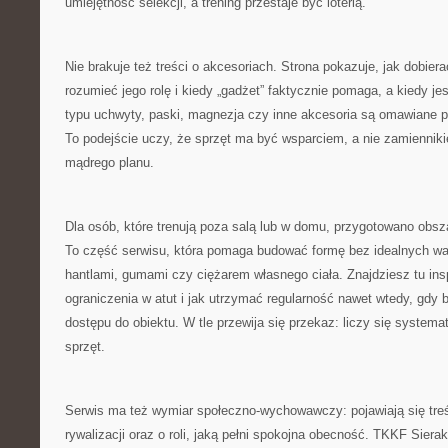
umiejętność selekcji, a trening przestaje być loterią.
Nie brakuje też treści o akcesoriach. Strona pokazuje, jak dobiera
rozumieć jego rolę i kiedy „gadżet” faktycznie pomaga, a kiedy je
typu uchwyty, paski, magnezja czy inne akcesoria są omawiane 
To podejście uczy, że sprzęt ma być wsparciem, a nie zamiennikie
mądrego planu.
Dla osób, które trenują poza salą lub w domu, przygotowano obsza
To część serwisu, która pomaga budować formę bez idealnych wa
hantlami, gumami czy ciężarem własnego ciała. Znajdziesz tu insp
ograniczenia w atut i jak utrzymać regularność nawet wtedy, gdy 
dostępu do obiektu. W tle przewija się przekaz: liczy się systema
sprzęt.
Serwis ma też wymiar społeczno-wychowawczy: pojawiają się treś
rywalizacji oraz o roli, jaką pełni spokojna obecność. TKKF Sier