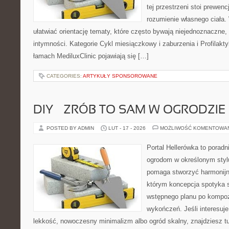
tej przestrzeni stoi prewen
rozumienie własnego ciała.
ułatwiać orientację tematy, które często bywają niejednoznaczne,
intymności. Kategorie Cykl miesiączkowy i zaburzenia i Profilakty
łamach MediluxClinic pojawiają się […]
CATEGORIES:
ARTYKUŁY SPONSOROWANE
DIY – ZRÓB TO SAM W OGRODZIE
POSTED BY ADMIN
LUT - 17 - 2026
MOŻLIWOŚĆ KOMENTOWA
Portal Hellerówka to porad
ogrodom w określonym styl
pomaga stworzyć harmonijn
którym koncepcja spotyka s
wstępnego planu po kompoz
wykończeń. Jeśli interesuj
lekkość, nowoczesny minimalizm albo ogród skalny, znajdziesz tu