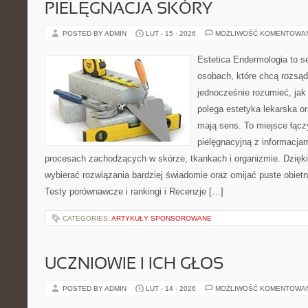
PIELĘGNACJA SKÓRY
POSTED BY ADMIN
LUT - 15 - 2026
MOŻLIWOŚĆ KOMENTOWA
Estetica Endermologia to s
osobach, które chcą rozsąd
jednocześnie rozumieć, jak
polega estetyka lekarska or
mają sens. To miejsce łąc
pielęgnacyjną z informacja
procesach zachodzących w skórze, tkankach i organizmie. Dzięk
wybierać rozwiązania bardziej świadomie oraz omijać puste obietn
Testy porównawcze i rankingi i Recenzje […]
CATEGORIES:
ARTYKUŁY SPONSOROWANE
UCZNIOWIE I ICH GŁOS
POSTED BY ADMIN
LUT - 14 - 2026
MOŻLIWOŚĆ KOMENTOWA