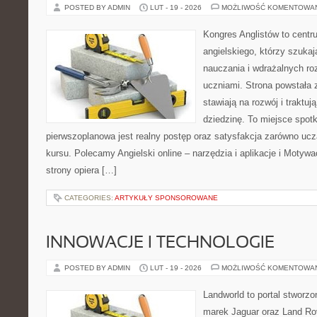
POSTED BY ADMIN
LUT - 19 - 2026
MOŻLIWOŚĆ KOMENTOWA
Kongres Anglistów to centr
angielskiego, którzy szuk
nauczania i wdrażalnych ro
uczniami. Strona powstała 
stawiają na rozwój i traktu
dziedzinę. To miejsce spotka
pierwszoplanowa jest realny postęp oraz satysfakcja zarówno ucz
kursu. Polecamy Angielski online – narzędzia i aplikacje i Motywac
strony opiera […]
CATEGORIES:
ARTYKUŁY SPONSOROWANE
INNOWACJE I TECHNOLOGIE
POSTED BY ADMIN
LUT - 19 - 2026
MOŻLIWOŚĆ KOMENTOWA
Landworld to portal stworzo
marek Jaguar oraz Land Rov