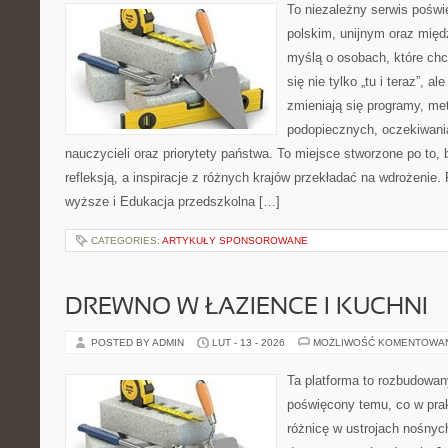
To niezależny serwis poświ
polskim, unijnym oraz mię
myślą o osobach, które chc
się nie tylko „tu i teraz”, a
zmieniają się programy, me
podopiecznych, oczekiwani
nauczycieli oraz priorytety państwa. To miejsce stworzone po to, 
refleksją, a inspiracje z różnych krajów przekładać na wdrożenie
wyższe i Edukacja przedszkolna […]
CATEGORIES:
ARTYKUŁY SPONSOROWANE
DREWNO W ŁAZIENCE I KUCHNI
POSTED BY ADMIN
LUT - 13 - 2026
MOŻLIWOŚĆ KOMENTOWA
Ta platforma to rozbudowan
poświęcony temu, co w prak
różnicę w ustrojach nośnyc