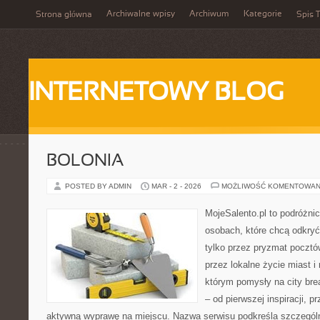
Archiwalne wpisy
Archiwum
Kategorie
Strona główna
Spis T
INTERNETOWY BLOG
BOLONIA
POSTED BY ADMIN
MAR - 2 - 2026
MOŻLIWOŚĆ KOMENTOWAN
MojeSalento.pl to podróżni
osobach, które chcą odkryć
tylko przez pryzmat pocztó
przez lokalne życie miast i
którym pomysły na city bre
– od pierwszej inspiracji, 
aktywną wyprawę na miejscu. Nazwa serwisu podkreśla szczególną