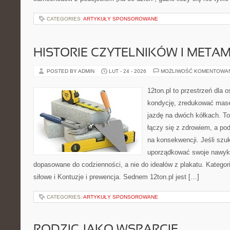
CATEGORIES:
ARTYKUŁY SPONSOROWANE
HISTORIE CZYTELNIKÓW I META
POSTED BY ADMIN
LUT - 24 - 2026
MOŻLIWOŚĆ KOMENTOWA
12ton.pl to przestrzeń dla 
kondycję, zredukować masę 
jazdę na dwóch kółkach. To
łączy się z zdrowiem, a pod
na konsekwencji. Jeśli szu
uporządkować swoje nawyki
dopasowane do codzienności, a nie do ideałów z plakatu. Kategori
siłowe i Kontuzje i prewencja. Sednem 12ton.pl jest […]
CATEGORIES:
ARTYKUŁY SPONSOROWANE