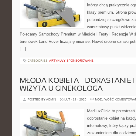
którzy chcą praktycznie og
klasy premium. Strona prow
po bardziej szczegółowe za
warsztatowy punkt widzenia 
Polecamy Samochody Premium w Mieście i Testy i Recenzje W św
terenówek Land Rover liczą się niuanse. Nawet drobne oznaki pot
[…]
CATEGORIES:
ARTYKUŁY SPONSOROWANE
MŁODA KOBIETA – DORASTANIE I
WIZYTA U GINEKOLOGA
POSTED BY ADMIN
LUT - 18 - 2026
MOŻLIWOŚĆ KOMENTOWA
MediluxClinic to przestrzeń
dobrostanie kobiet na każdy
internetowy, który łączy pr
zrozumieniem dla codzienn