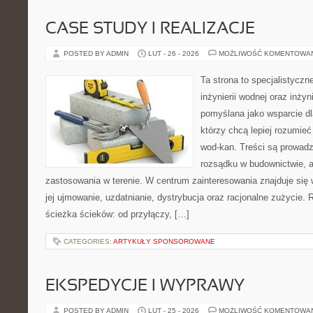
CASE STUDY I REALIZACJE
POSTED BY ADMIN
LUT - 26 - 2026
MOŻLIWOŚĆ KOMENTOWA
Ta strona to specjalistyc
inżynierii wodnej oraz inżyni
pomyślana jako wsparcie d
którzy chcą lepiej rozumieć
wod-kan. Treści są prowad
rozsądku w budownictwie, a
zastosowania w terenie. W centrum zainteresowania znajduje się
jej ujmowanie, uzdatnianie, dystrybucja oraz racjonalne zużycie.
ścieżka ścieków: od przyłączy, […]
CATEGORIES:
ARTYKUŁY SPONSOROWANE
EKSPEDYCJE I WYPRAWY
POSTED BY ADMIN
LUT - 25 - 2026
MOŻLIWOŚĆ KOMENTOWA