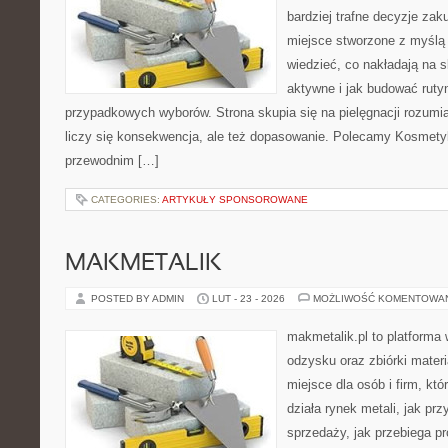
bardziej trafne decyzje zak
miejsce stworzone z myślą o
wiedzieć, co nakładają na s
aktywne i jak budować ruty
przypadkowych wyborów. Strona skupia się na pielęgnacji rozumi
liczy się konsekwencja, ale też dopasowanie. Polecamy Kosmety
przewodnim […]
CATEGORIES:
ARTYKUŁY SPONSOROWANE
MAKMETALIK
POSTED BY ADMIN
LUT - 23 - 2026
MOŻLIWOŚĆ KOMENTOWA
makmetalik.pl to platforma
odzysku oraz zbiórki materi
miejsce dla osób i firm, któ
działa rynek metali, jak p
sprzedaży, jak przebiega pr