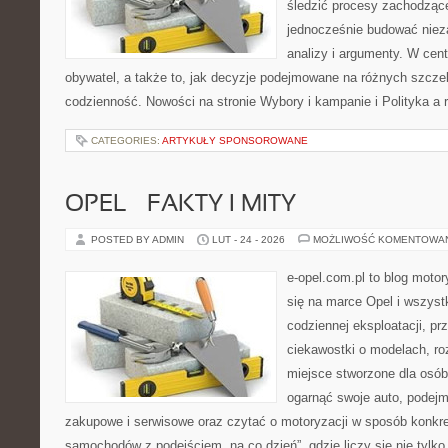
śledzić procesy zachodząc
jednocześnie budować nieza
analizy i argumenty. W cen
obywatel, a także to, jak decyzje podejmowane na różnych szczeb
codzienność. Nowości na stronie Wybory i kampanie i Polityka a re
CATEGORIES:
ARTYKUŁY SPONSOROWANE
OPEL – FAKTY I MITY
POSTED BY ADMIN
LUT - 24 - 2026
MOŻLIWOŚĆ KOMENTOWA
e-opel.com.pl to blog motor
się na marce Opel i wszyst
codziennej eksploatacji, pr
ciekawostki o modelach, ro
miejsce stworzone dla osób
ogarnąć swoje auto, podejm
zakupowe i serwisowe oraz czytać o motoryzacji w sposób konkre
samochodów z podejściem „na co dzień”, gdzie liczy się nie tylko