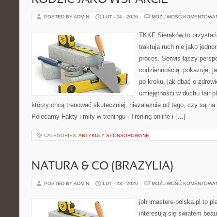
RODZIC JAKO WSPARCIE
POSTED BY ADMIN
LUT - 24 - 2026
MOŻLIWOŚĆ KOMENTOWA
TKKF Sieraków to przystań i
traktują ruch nie jako jedno
proces. Serwis łączy pers
codziennością: pokazuje, 
po kroku, jak dbać o zdrowi
umiejętności w duchu fair pl
którzy chcą trenować skuteczniej, niezależnie od tego, czy są na 
Polecamy Fakty i mity w treningu i Trening online i […]
CATEGORIES:
ARTYKUŁY SPONSOROWANE
NATURA & CO (BRAZYLIA)
POSTED BY ADMIN
LUT - 23 - 2026
MOŻLIWOŚĆ KOMENTOWA
johnmasters-polska.pl to pl
interesują się światem bea