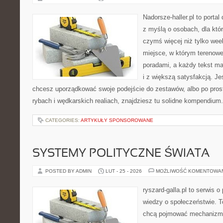
Nadorsze-haller.pl to portal
z myślą o osobach, dla któ
czymś więcej niż tylko we
miejsce, w którym terenowe
poradami, a każdy tekst ma
i z większą satysfakcją. Jeś
chcesz uporządkować swoje podejście do zestawów, albo po prost
rybach i wędkarskich realiach, znajdziesz tu solidne kompendium
CATEGORIES:
ARTYKUŁY SPONSOROWANE
SYSTEMY POLITYCZNE ŚWIATA
POSTED BY ADMIN
LUT - 25 - 2026
MOŻLIWOŚĆ KOMENTOWA
ryszard-galla.pl to serwis o 
wiedzy o społeczeństwie. To
chcą pojmować mechanizmy