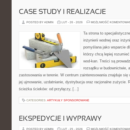
CASE STUDY I REALIZACJE
POSTED BY ADMIN
LUT - 26 - 2026
MOŻLIWOŚĆ KOMENTOWA
Ta strona to specjalistyc
inżynierii wodnej oraz inżyni
pomyślana jako wsparcie d
którzy chcą lepiej rozumieć
wod-kan. Treści są prowad
rozsądku w budownictwie, a
zastosowania w terenie. W centrum zainteresowania znajduje się
jej ujmowanie, uzdatnianie, dystrybucja oraz racjonalne zużycie.
ścieżka ścieków: od przyłączy, […]
CATEGORIES:
ARTYKUŁY SPONSOROWANE
EKSPEDYCJE I WYPRAWY
POSTED BY ADMIN
LUT - 25 - 2026
MOŻLIWOŚĆ KOMENTOWA