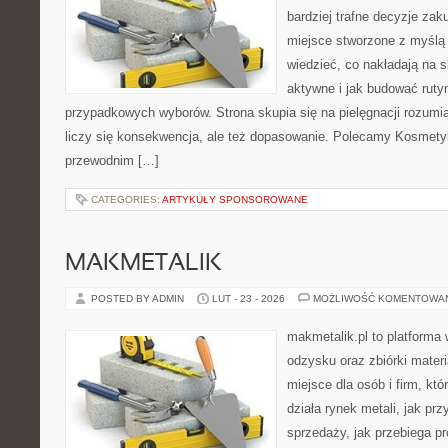
bardziej trafne decyzje zak
miejsce stworzone z myślą o
wiedzieć, co nakładają na s
aktywne i jak budować ruty
przypadkowych wyborów. Strona skupia się na pielęgnacji rozumi
liczy się konsekwencja, ale też dopasowanie. Polecamy Kosmety
przewodnim […]
CATEGORIES:
ARTYKUŁY SPONSOROWANE
MAKMETALIK
POSTED BY ADMIN
LUT - 23 - 2026
MOŻLIWOŚĆ KOMENTOWA
makmetalik.pl to platforma
odzysku oraz zbiórki materi
miejsce dla osób i firm, któ
działa rynek metali, jak p
sprzedaży, jak przebiega pr