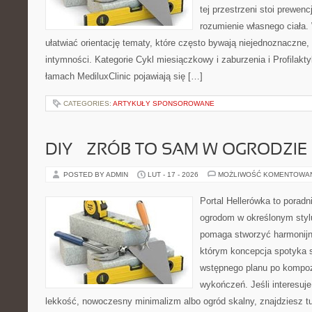
tej przestrzeni stoi prewen
rozumienie własnego ciała.
ułatwiać orientację tematy, które często bywają niejednoznaczne,
intymności. Kategorie Cykl miesiączkowy i zaburzenia i Profilakty
łamach MediluxClinic pojawiają się […]
CATEGORIES:
ARTYKUŁY SPONSOROWANE
DIY – ZRÓB TO SAM W OGRODZIE
POSTED BY ADMIN
LUT - 17 - 2026
MOŻLIWOŚĆ KOMENTOWA
Portal Hellerówka to porad
ogrodom w określonym styl
pomaga stworzyć harmonijn
którym koncepcja spotyka s
wstępnego planu po kompoz
wykończeń. Jeśli interesuj
lekkość, nowoczesny minimalizm albo ogród skalny, znajdziesz tu