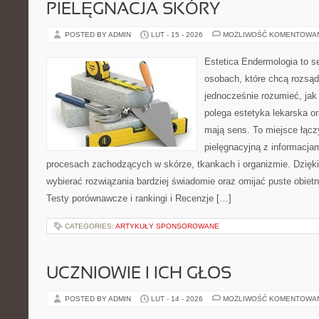
PIELĘGNACJA SKÓRY
POSTED BY ADMIN
LUT - 15 - 2026
MOŻLIWOŚĆ KOMENTOWA
Estetica Endermologia to s
osobach, które chcą rozsąd
jednocześnie rozumieć, jak
polega estetyka lekarska or
mają sens. To miejsce łąc
pielęgnacyjną z informacja
procesach zachodzących w skórze, tkankach i organizmie. Dzięk
wybierać rozwiązania bardziej świadomie oraz omijać puste obietn
Testy porównawcze i rankingi i Recenzje […]
CATEGORIES:
ARTYKUŁY SPONSOROWANE
UCZNIOWIE I ICH GŁOS
POSTED BY ADMIN
LUT - 14 - 2026
MOŻLIWOŚĆ KOMENTOWA