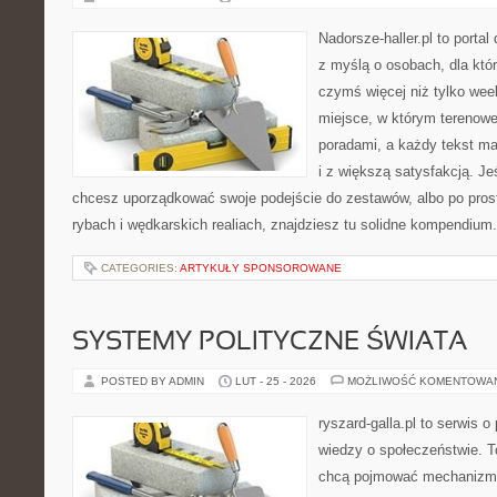
Nadorsze-haller.pl to portal
z myślą o osobach, dla któ
czymś więcej niż tylko we
miejsce, w którym terenowe
poradami, a każdy tekst ma
i z większą satysfakcją. Jeś
chcesz uporządkować swoje podejście do zestawów, albo po prost
rybach i wędkarskich realiach, znajdziesz tu solidne kompendium
CATEGORIES:
ARTYKUŁY SPONSOROWANE
SYSTEMY POLITYCZNE ŚWIATA
POSTED BY ADMIN
LUT - 25 - 2026
MOŻLIWOŚĆ KOMENTOWA
ryszard-galla.pl to serwis o 
wiedzy o społeczeństwie. To
chcą pojmować mechanizmy