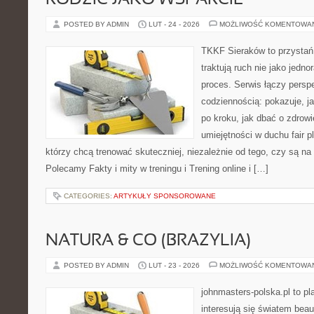
RODZIC JAKO WSPARCIE
POSTED BY ADMIN
LUT - 24 - 2026
MOŻLIWOŚĆ KOMENTOWA
TKKF Sieraków to przystań i
traktują ruch nie jako jedno
proces. Serwis łączy pers
codziennością: pokazuje, 
po kroku, jak dbać o zdrowi
umiejętności w duchu fair pl
którzy chcą trenować skuteczniej, niezależnie od tego, czy są na 
Polecamy Fakty i mity w treningu i Trening online i […]
CATEGORIES:
ARTYKUŁY SPONSOROWANE
NATURA & CO (BRAZYLIA)
POSTED BY ADMIN
LUT - 23 - 2026
MOŻLIWOŚĆ KOMENTOWA
johnmasters-polska.pl to pl
interesują się światem bea