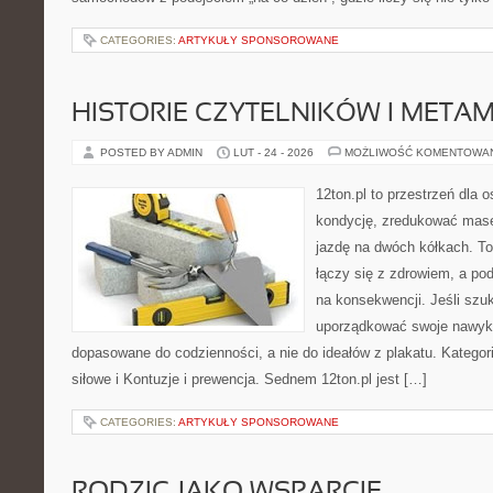
CATEGORIES:
ARTYKUŁY SPONSOROWANE
HISTORIE CZYTELNIKÓW I META
POSTED BY ADMIN
LUT - 24 - 2026
MOŻLIWOŚĆ KOMENTOWA
12ton.pl to przestrzeń dla 
kondycję, zredukować masę 
jazdę na dwóch kółkach. To
łączy się z zdrowiem, a pod
na konsekwencji. Jeśli szu
uporządkować swoje nawyki
dopasowane do codzienności, a nie do ideałów z plakatu. Kategori
siłowe i Kontuzje i prewencja. Sednem 12ton.pl jest […]
CATEGORIES:
ARTYKUŁY SPONSOROWANE