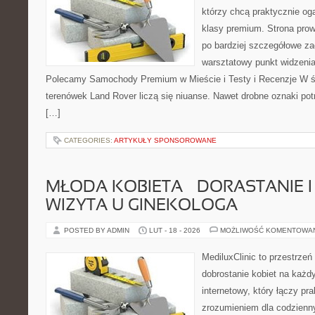
którzy chcą praktycznie og
klasy premium. Strona prow
po bardziej szczegółowe za
warsztatowy punkt widzenia 
Polecamy Samochody Premium w Mieście i Testy i Recenzje W św
terenówek Land Rover liczą się niuanse. Nawet drobne oznaki pot
[…]
CATEGORIES:
ARTYKUŁY SPONSOROWANE
MŁODA KOBIETA – DORASTANIE I
WIZYTA U GINEKOLOGA
POSTED BY ADMIN
LUT - 18 - 2026
MOŻLIWOŚĆ KOMENTOWA
MediluxClinic to przestrzeń
dobrostanie kobiet na każdy
internetowy, który łączy pr
zrozumieniem dla codzienn