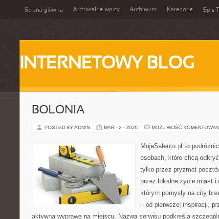
Archiwalne wpisy
Archiwum
Kategorie
Strona główna
Spis T
INTERNETOWY BLOG
BOLONIA
POSTED BY ADMIN
MAR - 2 - 2026
MOŻLIWOŚĆ KOMENTOWAN
MojeSalento.pl to podróżni
osobach, które chcą odkryć
tylko przez pryzmat pocztó
przez lokalne życie miast i
którym pomysły na city bre
– od pierwszej inspiracji, 
aktywną wyprawę na miejscu. Nazwa serwisu podkreśla szczególną