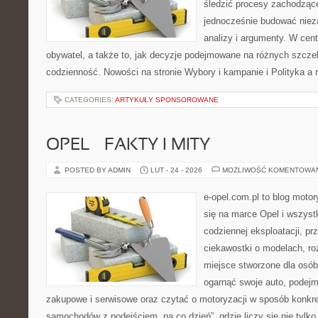
śledzić procesy zachodząc
jednocześnie budować nieza
analizy i argumenty. W cen
obywatel, a także to, jak decyzje podejmowane na różnych szczeb
codzienność. Nowości na stronie Wybory i kampanie i Polityka a re
CATEGORIES:
ARTYKUŁY SPONSOROWANE
OPEL – FAKTY I MITY
POSTED BY ADMIN
LUT - 24 - 2026
MOŻLIWOŚĆ KOMENTOWA
e-opel.com.pl to blog motor
się na marce Opel i wszyst
codziennej eksploatacji, pr
ciekawostki o modelach, ro
miejsce stworzone dla osób
ogarnąć swoje auto, podejm
zakupowe i serwisowe oraz czytać o motoryzacji w sposób konkre
samochodów z podejściem „na co dzień”, gdzie liczy się nie tylko