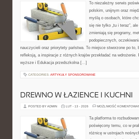
To niezależny serwis poświ
polskim, unijnym oraz mię
myślą o osobach, które chc
się nie tylko „tu i teraz”, a
zmieniają się programy, me
podopiecznych, oczekiwani
nauczycieli oraz priorytety państwa. To miejsce stworzone po to, 
refleksją, a inspiracje z różnych krajów przekładać na wdrożenie
wyższe i Edukacja przedszkolna […]
CATEGORIES:
ARTYKUŁY SPONSOROWANE
DREWNO W ŁAZIENCE I KUCHNI
POSTED BY ADMIN
LUT - 13 - 2026
MOŻLIWOŚĆ KOMENTOWA
Ta platforma to rozbudowan
poświęcony temu, co w prak
różnicę w ustrojach nośnyc