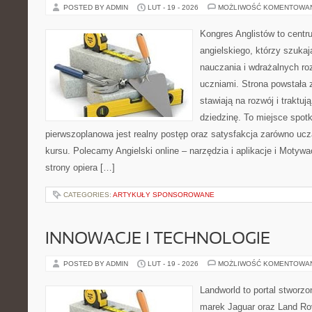
POSTED BY ADMIN
LUT - 19 - 2026
MOŻLIWOŚĆ KOMENTOWA
Kongres Anglistów to centr
angielskiego, którzy szuk
nauczania i wdrażalnych ro
uczniami. Strona powstała 
stawiają na rozwój i traktu
dziedzinę. To miejsce spotka
pierwszoplanowa jest realny postęp oraz satysfakcja zarówno ucz
kursu. Polecamy Angielski online – narzędzia i aplikacje i Motywac
strony opiera […]
CATEGORIES:
ARTYKUŁY SPONSOROWANE
INNOWACJE I TECHNOLOGIE
POSTED BY ADMIN
LUT - 19 - 2026
MOŻLIWOŚĆ KOMENTOWA
Landworld to portal stworzo
marek Jaguar oraz Land Rov