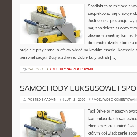
Spadlabuta to miejsce stwo
zaopiekować się o swoje o
Jeśli cenisz prezencję, wyg
par, znajdziesz tu wszystko
obuwia w świetnej formie. 
do tematu, dzięki któremu 
staje się przyjemna, a efekty widać po krótkim czasie. Kategorie t
personalizacja i Buty a zdrowie. Dobre buty potrafi […]
CATEGORIES:
ARTYKUŁY SPONSOROWANE
SAMOCHODY LUKSUSOWE I SP
POSTED BY ADMIN
LUT - 2 - 2026
MOŻLIWOŚĆ KOMENTOWAN
Taxi Drive to magazyn two
taxi, miłośnikach samochod
chcą lepiej zrozumieć świa
którym doświadczenie spoty