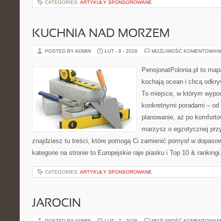
CATEGORIES:
ARTYKUŁY SPONSOROWANE
KUCHNIA NAD MORZEM
POSTED BY ADMIN
LUT - 8 - 2026
MOŻLIWOŚĆ KOMENTOWAN
PensjonatPolonia.pl to mapa
kochają ocean i chcą odkry
To miejsce, w którym wypo
konkretnymi poradami – od 
planowanie, aż po komforto
marzysz o egzotycznej przy
znajdziesz tu treści, które pomogą Ci zamienić pomysł w dopas
kategorie na stronie to Europejskie raje piasku i Top 10 & ranking
CATEGORIES:
ARTYKUŁY SPONSOROWANE
JAROCIN
POSTED BY ADMIN
LUT - 7 - 2026
MOŻLIWOŚĆ KOMENTOWAN