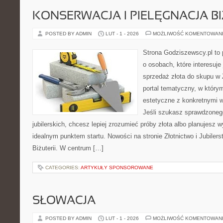
KONSERWACJA I PIELĘGNACJA BI
POSTED BY ADMIN
LUT - 1 - 2026
MOŻLIWOŚĆ KOMENTOWAN
Strona Godziszewscy.pl to 
o osobach, które interesuje 
sprzedaż złota do skupu w 
portal tematyczny, w który
estetyczne z konkretnymi
Jeśli szukasz sprawdzone
jubilerskich, chcesz lepiej zrozumieć próby złota albo planujesz wy
idealnym punktem startu. Nowości na stronie Złotnictwo i Jubilers
Biżuterii. W centrum […]
CATEGORIES:
ARTYKUŁY SPONSOROWANE
SŁOWACJA
POSTED BY ADMIN
LUT - 1 - 2026
MOŻLIWOŚĆ KOMENTOWAN