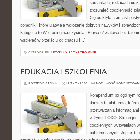
kursantach, rodzicach oraz
zrozumieć codzienność zdaln
Cię praktyka zamiast pusty
poradniki, które ułatwiają wdrożenie dobrych nawyków i sprawdzo
kategorie to Well-being nauczyciela i Prawo oświatowe bez tajemni
wspierać w przejściu od chaosu […]
CATEGORIES:
ARTYKUŁY SPONSOROWANE
EDUKACJA I SZKOLENIA
POSTED BY ADMIN
LUT - 7 - 2026
MOŻLIWOŚĆ KOMENTOWAN
Kompendium po ogólnym ro
danych to platforma, które
przetwarzania informacjami 
w życie RODO. Strona jest
codziennych wyzwaniach w 
ochronę danych. Jej cel to p