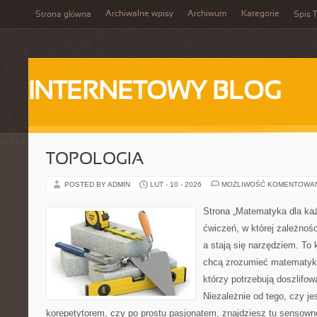
Archiwalne wpisy
Archiwum
Kategorie
Strona główna
Spis T
INTERNETOWY BLOG
TOPOLOGIA
POSTED BY ADMIN
LUT - 10 - 2026
MOŻLIWOŚĆ KOMENTOWA
Strona „Matematyka dla każ
ćwiczeń, w której zależnośc
a stają się narzędziem. To
chcą zrozumieć matematykę
którzy potrzebują doszlifo
Niezależnie od tego, czy j
korepetytorem, czy po prostu pasjonatem, znajdziesz tu sensown