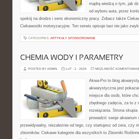
mądrą wiedzą o tym, jak d
od wyboru auta, przez kont
spokój na drodze i sens ekonomiczny pracy. Zobacz także Ciekaw
Ciekawostki motoryzacyjne. Ten serwis opisuje taxi nie jako zwyk
CATEGORIES:
ARTYKUŁY SPONSOROWANE
CHEMIA WODY I PARAMETRY
POSTED BY ADMIN
LUT - 2 - 2026
MOŻLIWOŚĆ KOMENTOWAN
Akwa-Pro to blog akwaryst
akwarystyczna jest pokazan
miejsce dla osób, które ch
zbędnego zadęcia, za to z 
rozwiązania. Strona skupia
prowadzić swoje akwarium
przewidywalny, niezależnie od tego, czy startujesz od zera, czy 
zbiorników. Ciekawe kategorie dla wszystkich to Zbiorniki Roślin