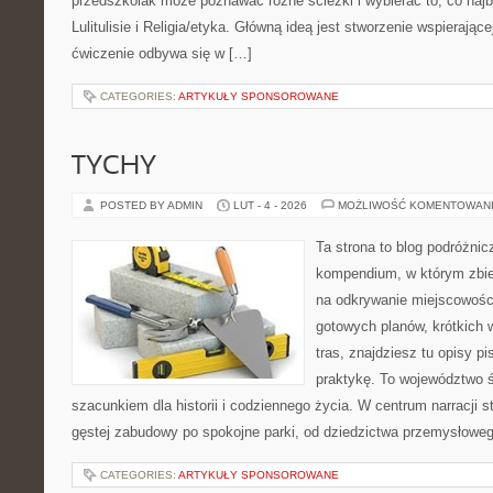
przedszkolak może poznawać różne ścieżki i wybierać to, co najb
Lulitulisie i Religia/etyka. Główną ideą jest stworzenie wspierające
ćwiczenie odbywa się w […]
CATEGORIES:
ARTYKUŁY SPONSOROWANE
TYCHY
POSTED BY ADMIN
LUT - 4 - 2026
MOŻLIWOŚĆ KOMENTOWAN
Ta strona to blog podróżni
kompendium, w którym zbie
na odkrywanie miejscowości 
gotowych planów, krótkich
tras, znajdziesz tu opisy p
praktykę. To województwo ś
szacunkiem dla historii i codziennego życia. W centrum narracji s
gęstej zabudowy po spokojne parki, od dziedzictwa przemysłoweg
CATEGORIES:
ARTYKUŁY SPONSOROWANE