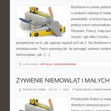
Rushmore to serwis podróżn
o osobach ciekawych świata
przewodnik, w którym łączą
praktycznymi wskazówkami.
Hiszpanii, Francji, kraju po
muzyki i gór albo Czechia, 
perspektywę na to, jak ogarnąć wyjazd od A do Z. Na Rushmore n
doświadczenie. Treści powstają tak, by pomagać zarówno osobom,
harmonogram, jak i […]
CATEGORIES:
ARTYKUŁY SPONSOROWANE
ŻYWIENIE NIEMOWLĄT I MAŁYCH 
POSTED BY ADMIN
LUT - 1 - 2026
MOŻLIWOŚĆ KOMENTOWAN
Przedszkole Kubuś to miej
dorosłych towarzyszących 
którzy wypatrują wiarygodn