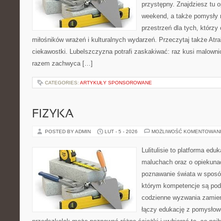
przystępny. Znajdziesz tu o
weekend, a także pomysły 
przestrzeń dla tych, którzy 
miłośników wrażeń i kulturalnych wydarzeń. Przeczytaj także Atra
ciekawostki. Lubelszczyzna potrafi zaskakiwać: raz kusi malown
razem zachwyca […]
CATEGORIES:
ARTYKUŁY SPONSOROWANE
FIZYKA
POSTED BY ADMIN
LUT - 5 - 2026
MOŻLIWOŚĆ KOMENTOWAN
Lulitulisie to platforma ed
maluchach oraz o opiekuna
poznawanie świata w sposób
którym kompetencje są pod
codzienne wyzwania zamieni
łączy edukację z pomysłow