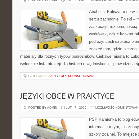
Anabell z Kalisza to serwi
sercu zachodniej Polski – mi
zaskoczyć różnorodnością. 
wędrówek, gdzie konkret mi
podróży. Jeśli szukasz pla
zajrzeć tam, gdzie nie zagl
materiały dla różnych typów podróżników. Ciekawe miasta to Luboń 
wyłącznie lista atrakcji. To historia o wędrówkach – prowadzona s
CATEGORIES:
ARTYKUŁY SPONSOROWANE
JĘZYKI OBCE W PRAKTYCE
POSTED BY ADMIN
LUT - 7 - 2026
MOŻLIWOŚĆ KOMENTOWAN
PSP Kamionka to blog eduka
informacje o tym, jak zdo
szkoły zdalnej. To miejsce