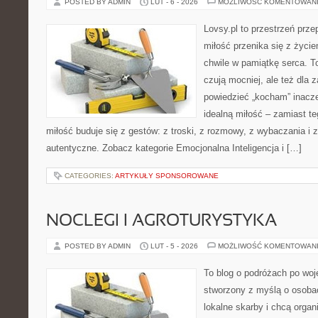
POSTED BY ADMIN
LUT - 6 - 2026
MOŻLIWOŚĆ KOMENTOWAN
Lovsy.pl to przestrzeń prze
miłość przenika się z życie
chwile w pamiątkę serca. To
czują mocniej, ale też dla 
powiedzieć „kocham” inaczej
idealną miłość – zamiast te
miłość buduje się z gestów: z troski, z rozmowy, z wybaczania i 
autentyczne. Zobacz kategorie Emocjonalna Inteligencja i […]
CATEGORIES:
ARTYKUŁY SPONSOROWANE
NOCLEGI I AGROTURYSTYKA
POSTED BY ADMIN
LUT - 5 - 2026
MOŻLIWOŚĆ KOMENTOWAN
To blog o podróżach po woj
stworzony z myślą o osobac
lokalne skarby i chcą orga