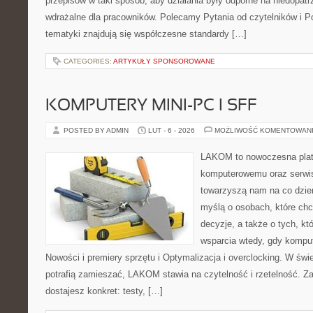
przepisów w taki sposób, aby działania były odporne na niedopatr
wdrażalne dla pracowników. Polecamy Pytania od czytelników i
tematyki znajdują się współczesne standardy […]
CATEGORIES:
ARTYKUŁY SPONSOROWANE
KOMPUTERY MINI-PC I SFF
POSTED BY ADMIN
LUT - 6 - 2026
MOŻLIWOŚĆ KOMENTOWAN
LAKOM to nowoczesna plat
komputerowemu oraz serwis
towarzyszą nam na co dzie
myślą o osobach, które ch
decyzje, a także o tych, kt
wsparcia wtedy, gdy kompute
Nowości i premiery sprzętu i Optymalizacja i overclocking. W świ
potrafią zamieszać, LAKOM stawia na czytelność i rzetelność. Z
dostajesz konkret: testy, […]