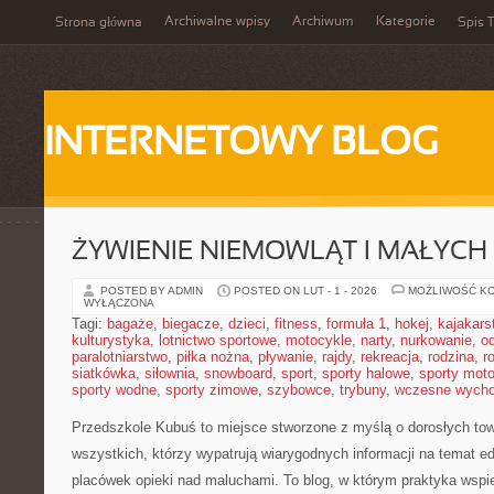
Archiwalne wpisy
Archiwum
Kategorie
Strona główna
Spis T
INTERNETOWY BLOG
ŻYWIENIE NIEMOWLĄT I MAŁYCH 
POSTED BY ADMIN
POSTED ON LUT - 1 - 2026
MOŻLIWOŚĆ K
WYŁĄCZONA
Tagi:
bagaże
,
biegacze
,
dzieci
,
fitness
,
formuła 1
,
hokej
,
kajakars
kulturystyka
,
lotnictwo sportowe
,
motocykle
,
narty
,
nurkowanie
,
o
paralotniarstwo
,
piłka nożna
,
pływanie
,
rajdy
,
rekreacja
,
rodzina
,
r
siatkówka
,
siłownia
,
snowboard
,
sport
,
sporty halowe
,
sporty mot
sporty wodne
,
sporty zimowe
,
szybowce
,
trybuny
,
wczesne wych
Przedszkole Kubuś
to miejsce stworzone z myślą o dorosłych to
wszystkich, którzy wypatrują wiarygodnych informacji na temat ed
placówek opieki nad maluchami. To blog, w którym praktyka wspie