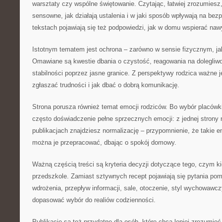
warsztaty czy wspólne świętowanie. Czytając, łatwiej zrozumies
sensowne, jak działają ustalenia i w jaki sposób wpływają na be
tekstach pojawiają się też podpowiedzi, jak w domu wspierać naw
Istotnym tematem jest ochrona – zarówno w sensie fizycznym, ja
Omawiane są kwestie dbania o czystość, reagowania na dolegliwo
stabilności poprzez jasne granice. Z perspektywy rodzica ważne je
zgłaszać trudności i jak dbać o dobrą komunikację.
Strona porusza również temat emocji rodziców. Bo wybór placówki 
często doświadczenie pełne sprzecznych emocji: z jednej strony n
publikacjach znajdziesz normalizację – przypomnienie, że takie e
można je przepracować, dbając o spokój domowy.
Ważną częścią treści są kryteria decyzji dotyczące tego, czym ki
przedszkole. Zamiast sztywnych recept pojawiają się pytania pom
wdrożenia, przepływ informacji, sale, otoczenie, styl wychowawc
dopasować wybór do realiów codzienności.
Publikacje są też przydatne dla osób, które chcą lepiej zrozumie