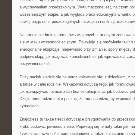
a wychowaniem przedszkolnym. Wytłumaczone jest, na czym pol
wcześniejszym etapie, a jak wygląda praca edukacyjna w wieku 
łatwiej pojąć sens poszczególnych rozwiązań i uniknąć rozczarow
Na stronie nie brakuje tematów związanych z trudnymi zachowania
się w wieku wczesnodziecięcym. Pojawiają się omówienia takich z
emocjonalne eksplozje, niepewność przy zmianie, spory między d
podpowiadają, jak reagować konsekwentnie, jak wprowadzać zasa
nazywania uczuć.
Duży nacisk kładzie się na porozumiewanie się: z dzieckiem, z n
a także w całej rodzinie. Wskazówki dotyczą tego, jak formułowa
jak rozwiązywać różnice zdań bez eskalacji, oraz jak budować je
Dzięki temu rodzic może poczuć, że ma narzędzia, by wspierać 
sytuacjach.
Znajdziesz tu także treści dotyczące przygotowania do przedszkola
kroku budować pewność siebie. Pojawiają się tematy takie jak: n
żywieniowe, czynności samoobsługowe, a także zgłaszanie potr