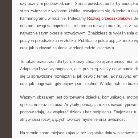
użytecznymi podpowiedziami. Strona powstała po to, by porządk
stres związane z wyborem żłobka, oswajaniem się dziecka, a tak
harmonogramu w rodzinie. Polecamy
Rozwój przedszkolaków
i Be
centrum uwagi są najmłodsi – ich tempo rozwoju oraz to, jak z u
najważniejszym okresie rozwojowym. Znajdziesz tu wyjaśnienia 
pracy w przedszkolu i w żłobku. Publikacje pokazują, jak może w
oraz jak budować zaufanie w relacji rodzic–placówka.
To także przestrzeń dla tych, którzy chcą lepiej zrozumieć momen
Adaptacja bywa wymagająca, a jej przebieg zależy od wsparcia do
się tu sprawdzone rozwiązania: jak oswoić temat, jak nazywać em
oraz jak reagować, gdy pojawią się niechęć. W tekstach nie brakuj
Ważnym obszarem jest dojrzewanie dziecka: komunikacja, motory
społeczne oraz uczucia. Artykuły pomagają rozpoznawać typowe e
podpowiadają, jak wspierać dziecku bez pośpiechu. Znajdziesz tu
aktywności rozwijających twórcze myślenie oraz uważność.
Na stronie sporo miejsca zajmuje też logistyka dnia w placówce: 