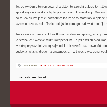
To, co wyróżnia ten opisowy charakter, to szeroki zakres temató
spotykają się kwestie adaptacji z tematami komunikacji. Możesz 
po to, co akurat jest ci potrzebne: raz będą to materiały o opiec
razem o przedszkolu. Takie podejście pomaga budować spokój kr
Jeśli szukasz miejsca, które tłumaczy złożone sprawy, a przy tym
ta strona jest właśnie takim kompendium. To przestrzeń o edukacj
w której najważniejsze są najmłodsi, ich rozwój oraz pewność do
budować własną drogę – z uważnością – w świecie wczesnej eduk
CATEGORIES:
ARTYKUŁY SPONSOROWANE
Comments are closed.