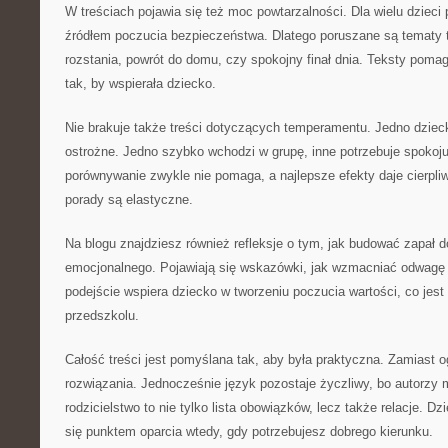
W treściach pojawia się też moc powtarzalności. Dla wielu dzieci
źródłem poczucia bezpieczeństwa. Dlatego poruszane są tematy tak
rozstania, powrót do domu, czy spokojny finał dnia. Teksty poma
tak, by wspierała dziecko.
Nie brakuje także treści dotyczących temperamentu. Jedno dzieck
ostrożne. Jedno szybko wchodzi w grupę, inne potrzebuje spokoju
porównywanie zwykle nie pomaga, a najlepsze efekty daje cierpliw
porady są elastyczne.
Na blogu znajdziesz również refleksje o tym, jak budować zapał 
emocjonalnego. Pojawiają się wskazówki, jak wzmacniać odwagę i
podejście wspiera dziecko w tworzeniu poczucia wartości, co jes
przedszkolu.
Całość treści jest pomyślana tak, aby była praktyczna. Zamiast o
rozwiązania. Jednocześnie język pozostaje życzliwy, bo autorzy
rodzicielstwo to nie tylko lista obowiązków, lecz także relacje. D
się punktem oparcia wtedy, gdy potrzebujesz dobrego kierunku.