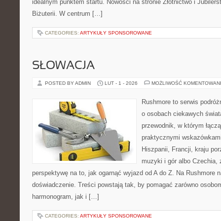
idealnym punktem startu. Nowości na stronie Złotnictwo i Jubilers
Biżuterii. W centrum […]
CATEGORIES:
ARTYKUŁY SPONSOROWANE
SŁOWACJA
POSTED BY ADMIN
LUT - 1 - 2026
MOŻLIWOŚĆ KOMENTOWAN
Rushmore to serwis podróżn
o osobach ciekawych świata
przewodnik, w którym łączą
praktycznymi wskazówkami.
Hiszpanii, Francji, kraju po
muzyki i gór albo Czechia, 
perspektywę na to, jak ogarnąć wyjazd od A do Z. Na Rushmore n
doświadczenie. Treści powstają tak, by pomagać zarówno osobom,
harmonogram, jak i […]
CATEGORIES:
ARTYKUŁY SPONSOROWANE