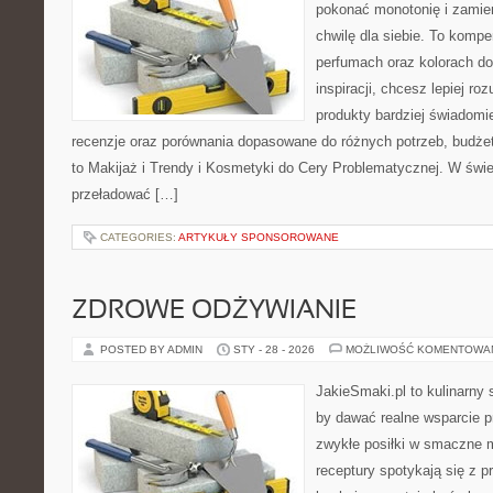
pokonać monotonię i zamie
chwilę dla siebie. To kom
perfumach oraz kolorach do
inspiracji, chcesz lepiej ro
produkty bardziej świadomie
recenzje oraz porównania dopasowane do różnych potrzeb, budżet
to Makijaż i Trendy i Kosmetyki do Cery Problematycznej. W świe
przeładować […]
CATEGORIES:
ARTYKUŁY SPONSOROWANE
ZDROWE ODŻYWIANIE
POSTED BY ADMIN
STY - 28 - 2026
MOŻLIWOŚĆ KOMENTOWA
JakieSmaki.pl to kulinarny s
by dawać realne wsparcie p
zwykłe posiłki w smaczne 
receptury spotykają się z p