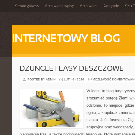
Archiwalne wpisy
Archiwum
Kategorie
Strona główna
Spis T
INTERNETOWY BLOG
DŻUNGLE I LASY DESZCZOWE
POSTED BY ADMIN
LUT - 4 - 2026
MOŻLIWOŚĆ KOMENTOWAN
Vulcans to blog turystyczny
zrozumieć potęgę Ziemi w je
odsłonie. To miejsce, gdzie
ogniu, a krajobraz zmienia
szlaku. Jeśli fascynują Cię
erupcyjne oraz wodospady, 
planowania tras, a także podpowiedzi terenowe, które pomagają 