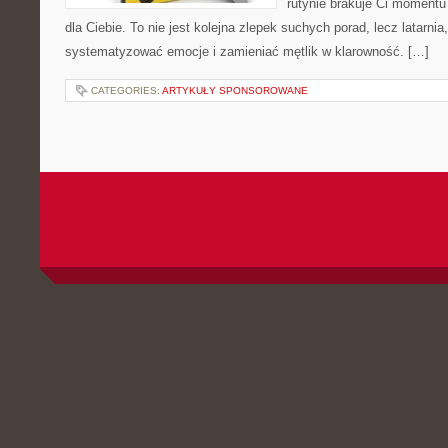
rutynie brakuje Ci momentu 
dla Ciebie. To nie jest kolejna zlepek suchych porad, lecz latarni
systematyzować emocje i zamieniać mętlik w klarowność. […]
CATEGORIES:
ARTYKUŁY SPONSOROWANE