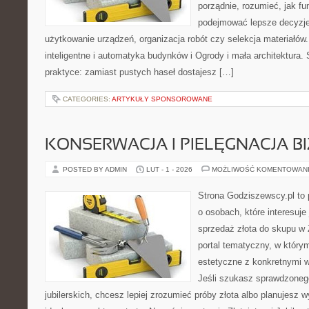
porządnie, rozumieć, jak fu
podejmować lepsze decyzje
użytkowanie urządzeń, organizacja robót czy selekcja materiał
inteligentne i automatyka budynków i Ogrody i mała architektura. 
praktyce: zamiast pustych haseł dostajesz […]
CATEGORIES:
ARTYKUŁY SPONSOROWANE
KONSERWACJA I PIELĘGNACJA BI
POSTED BY ADMIN
LUT - 1 - 2026
MOŻLIWOŚĆ KOMENTOWAN
Strona Godziszewscy.pl to 
o osobach, które interesuje 
sprzedaż złota do skupu w 
portal tematyczny, w który
estetyczne z konkretnymi
Jeśli szukasz sprawdzone
jubilerskich, chcesz lepiej zrozumieć próby złota albo planujesz wy