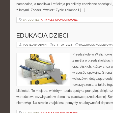
namacalna, a modlitwa i refleksja przenikały codzienne obowiązki,
z innymi. Zobacz również: Życie zakonne i […]
CATEGORIES:
ARTYKUŁY SPONSOROWANE
EDUKACJA DZIECI
POSTED BY ADMIN
STY - 29 - 2026
MOŻLIWOŚĆ KOMENTOWA
Przedszkole w Wielichowie t
z myślą o przedszkolakach
oraz bliskich, którzy chcą 
w sposób spokojny. Strona
wskazówki dotyczące codzi
towarzyszenia, a także teg
bliskości. To miejsce, w którym teoria spotyka praktykę, dzięki c
wartościowe rozwiązania w domu i w placówce przedszkolnej. Se
niemowląt. Na stronie znajdziesz pomysły na aktywności dopaso
CATEGORIES:
ARTYKUŁY SPONSOROWANE