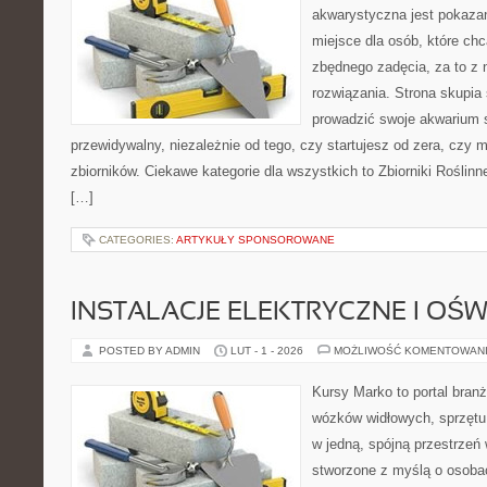
akwarystyczna jest pokazan
miejsce dla osób, które ch
zbędnego zadęcia, za to z 
rozwiązania. Strona skupia
prowadzić swoje akwarium
przewidywalny, niezależnie od tego, czy startujesz od zera, czy 
zbiorników. Ciekawe kategorie dla wszystkich to Zbiorniki Roślin
[…]
CATEGORIES:
ARTYKUŁY SPONSOROWANE
INSTALACJE ELEKTRYCZNE I OŚW
POSTED BY ADMIN
LUT - 1 - 2026
MOŻLIWOŚĆ KOMENTOWAN
Kursy Marko to portal branż
wózków widłowych, sprzętu
w jedną, spójną przestrzeń
stworzone z myślą o osobac