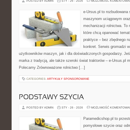
POSTED BY ADMIN
STY - 26 - 2026
MOŻLIWOŚĆ KOMENTOWA
e-Ursus.pl to rozbudowana 
maszynom uciągowym oraz 
mechanizacji rolnictwa. To 
które chcą opanować temat
praktyce – bez zbędnego na
konkret. Serwis gromadzi 
użytkowników maszyn, jak i dla doświadczonych gospodarzy. Jeśli
marka z tradycją, ale także szeroki świat traktorów – e-Ursus.pl
Polecamy Zrównoważone rolnictwo […]
CATEGORIES:
ARTYKUŁY SPONSOROWANE
PODSTAWY SZYCIA
POSTED BY ADMIN
STY - 26 - 2026
MOŻLIWOŚĆ KOMENTOWA
Paramedicshop.pl to przest
pomysłowe szycie oraz odmi