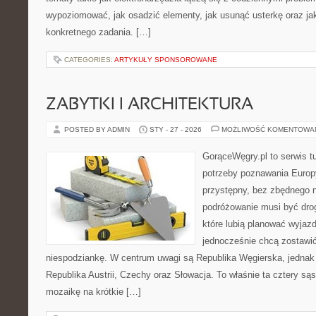
wypoziomować, jak osadzić elementy, jak usunąć usterkę oraz jak
konkretnego zadania. […]
CATEGORIES:
ARTYKUŁY SPONSOROWANE
ZABYTKI I ARCHITEKTURA
POSTED BY ADMIN
STY - 27 - 2026
MOŻLIWOŚĆ KOMENTOWA
GorąceWęgry.pl to serwis tu
potrzeby poznawania Euro
przystępny, bez zbędnego n
podróżowanie musi być drog
które lubią planować wyjazd
jednocześnie chcą zostawić
niespodziankę. W centrum uwagi są Republika Węgierska, jednak n
Republika Austrii, Czechy oraz Słowacja. To właśnie ta cztery sąs
mozaikę na krótkie […]