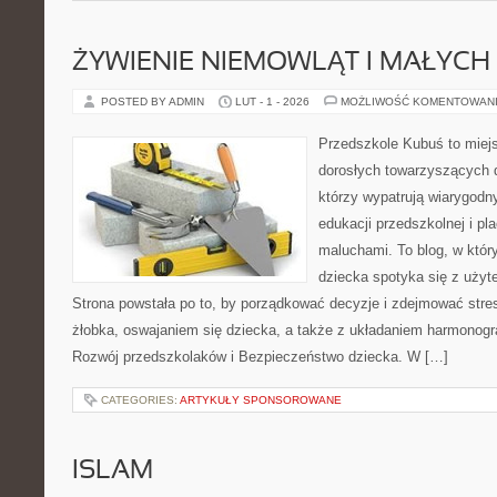
ŻYWIENIE NIEMOWLĄT I MAŁYCH 
POSTED BY ADMIN
LUT - 1 - 2026
MOŻLIWOŚĆ KOMENTOWAN
Przedszkole Kubuś to miej
dorosłych towarzyszących 
którzy wypatrują wiarygodn
edukacji przedszkolnej i pl
maluchami. To blog, w któr
dziecka spotyka się z uży
Strona powstała po to, by porządkować decyzje i zdejmować str
żłobka, oswajaniem się dziecka, a także z układaniem harmonog
Rozwój przedszkolaków i Bezpieczeństwo dziecka. W […]
CATEGORIES:
ARTYKUŁY SPONSOROWANE
ISLAM