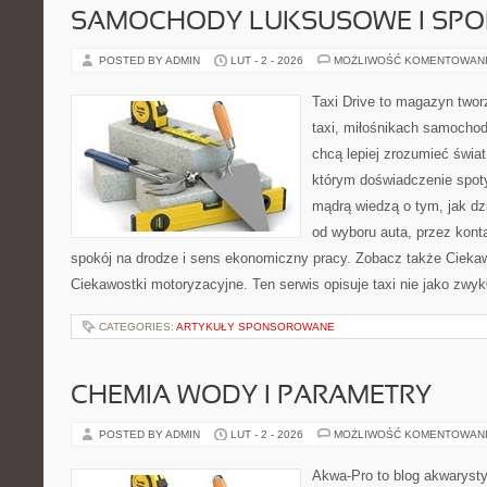
SAMOCHODY LUKSUSOWE I SP
POSTED BY ADMIN
LUT - 2 - 2026
MOŻLIWOŚĆ KOMENTOWAN
Taxi Drive to magazyn two
taxi, miłośnikach samochod
chcą lepiej zrozumieć świa
którym doświadczenie spoty
mądrą wiedzą o tym, jak d
od wyboru auta, przez kont
spokój na drodze i sens ekonomiczny pracy. Zobacz także Ciekaw
Ciekawostki motoryzacyjne. Ten serwis opisuje taxi nie jako zwyk
CATEGORIES:
ARTYKUŁY SPONSOROWANE
CHEMIA WODY I PARAMETRY
POSTED BY ADMIN
LUT - 2 - 2026
MOŻLIWOŚĆ KOMENTOWAN
Akwa-Pro to blog akwaryst