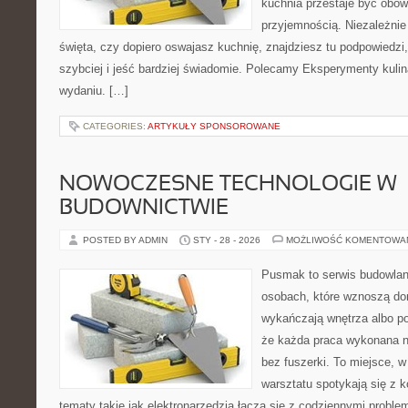
kuchnia przestaje być obowi
przyjemnością. Niezależnie
święta, czy dopiero oswajasz kuchnię, znajdziesz tu podpowiedzi
szybciej i jeść bardziej świadomie. Polecamy Eksperymenty kuli
wydaniu. […]
CATEGORIES:
ARTYKUŁY SPONSOROWANE
NOWOCZESNE TECHNOLOGIE W
BUDOWNICTWIE
POSTED BY ADMIN
STY - 28 - 2026
MOŻLIWOŚĆ KOMENTOWA
Pusmak to serwis budowlany
osobach, które wznoszą do
wykańczają wnętrza albo p
że każda praca wykonana n
bez fuszerki. To miejsce, 
warsztatu spotykają się z 
tematy takie jak elektronarzędzia łączą się z codziennymi proble