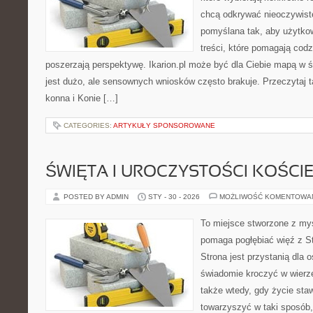
chcą odkrywać nieoczywiste
pomyślana tak, aby użytkow
treści, które pomagają codz
poszerzają perspektywę. Ikarion.pl może być dla Ciebie mapą w ś
jest dużo, ale sensownych wniosków często brakuje. Przeczytaj t
konna i Konie […]
CATEGORIES:
ARTYKUŁY SPONSOROWANE
ŚWIĘTA I UROCZYSTOŚCI KOŚCI
POSTED BY ADMIN
STY - 30 - 2026
MOŻLIWOŚĆ KOMENTOWA
To miejsce stworzone z myś
pomaga pogłębiać więź z S
Strona jest przystanią dla o
świadomie kroczyć w wierze 
także wtedy, gdy życie sta
towarzyszyć w taki sposób