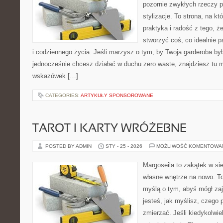
pozornie zwykłych rzeczy 
stylizacje. To strona, na któ
praktyka i radość z tego, 
stworzyć coś, co idealnie p
i codziennego życia. Jeśli marzysz o tym, by Twoja garderoba by
jednocześnie chcesz działać w duchu zero waste, znajdziesz tu m
wskazówek […]
CATEGORIES:
ARTYKUŁY SPONSOROWANE
TAROT I KARTY WRÓŻEBNE
POSTED BY ADMIN
STY - 25 - 2026
MOŻLIWOŚĆ KOMENTOWA
Margoseila to zakątek w si
własne wnętrze na nowo. To 
myślą o tym, abyś mógł zaj
jesteś, jak myślisz, czego 
zmierzać. Jeśli kiedykolwi