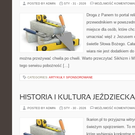
POSTED BY ADMIN
STY - 31 - 2026
MOŻLIWOŚĆ KOMENTOWA
Droga z Panem to portal rel
przewodnikiem w powszednim
miejsce dla osób, które chc
umacniać więź z Jezusem o
świetle Słowa Bożego. Cała 
wiara nie jest dodatkiem do
można przeżywać chwila po chwili. Warto przeczytać Sikhizm i M
tego serwisu pobożność […]
CATEGORIES:
ARTYKUŁY SPONSOROWANE
HISTORIA I KULTURA JEŹDZIECKA
POSTED BY ADMIN
STY - 30 - 2026
MOŻLIWOŚĆ KOMENTOWA
Ikarion.pl to przyjazna witr
świeżym spojrzeniem. To m
które wybierają konkretne r