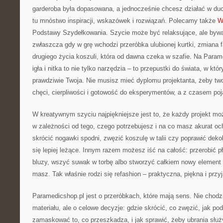
garderoba była dopasowana, a jednocześnie chcesz działać w duc
tu mnóstwo inspiracji, wskazówek i rozwiązań. Polecamy także
W
Podstawy Szydełkowania. Szycie może być relaksujące, ale bywa 
zwłaszcza gdy w grę wchodzi przeróbka ulubionej kurtki, zmiana 
drugiego życia koszuli, która od dawna czeka w szafie. Na Para
igła i nitka to nie tylko narzędzia – to przepustki do świata, w kt
prawdziwie Twoja. Nie musisz mieć dyplomu projektanta, żeby tw
chęci, cierpliwości i gotowość do eksperymentów, a z czasem poj
W kreatywnym szyciu najpiękniejsze jest to, że każdy projekt mo
w zależności od tego, czego potrzebujesz i na co masz akurat o
skrócić nogawki spodni, zwęzić koszulę w talii czy poprawić dekol
się lepiej leżące. Innym razem możesz iść na całość: przerobić p
bluzy, wszyć suwak w torbę albo stworzyć całkiem nowy element 
masz. Tak właśnie rodzi się refashion – praktyczna, piękna i przyj
Paramedicshop.pl jest o przeróbkach, które mają sens. Nie chodz
materiału, ale o celowe decyzje: gdzie skrócić, co zwęzić, jak podk
zamaskować to, co przeszkadza, i jak sprawić, żeby ubrania służ