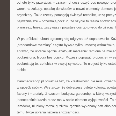
ochotę tylko przerabiać – czasem chcesz uszyć coś nowego: pro
worek na zakupy, opaskę do włosów, a nawet elementy domowe j
organizery. Takie rzeczy pomagają ćwiczyć technikę, uczą precyzji
najważniejsze – pozwalają poczuć, że szycie to realna sprawczość
planujesz, tniesz, zszywasz i powstaje coś gotowego do użycia. T
W przeróbkach ubrań ogromną rolę odgrywa też dopasowanie. Każde
„standardowe rozmiary” często bywają tylko umowną wskazówką.
sprawić, że ubranie będzie leżało jak marzenie: ramiona na miejscu
podkreślona, biodra bez ucisku. Możesz poprawić proporcje i wres
podkreślają to, co lubisz w swojej sylwetce. To nie jest tylko est
siebie.
Paramedicshop.pl pokazuje też, że kreatywność nie musi oznac
w sposób spójny. Wystarczy, że dobierzesz paletę kolorów, powtar
fasony i materiały. Z czasem budujesz garderobę, w której wszyst
jednocześnie każda rzecz ma w sobie element wyjątkowości. To 
lamówka, ulubiony rodzaj guzików, ręcznie wykonany haft albo po
temu Twoje ubrania nabierają tożsamości.