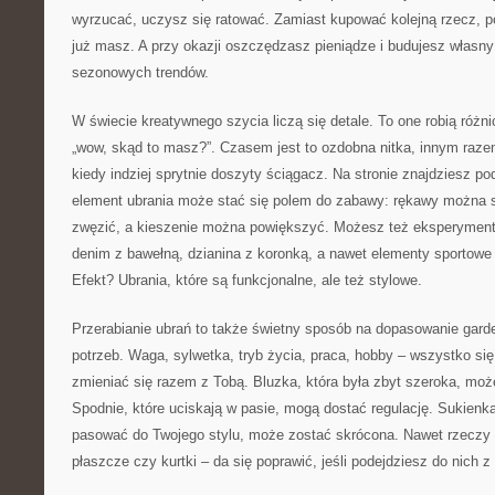
wyrzucać, uczysz się ratować. Zamiast kupować kolejną rzecz, pot
już masz. A przy okazji oszczędzasz pieniądze i budujesz własny 
sezonowych trendów.
W świecie kreatywnego szycia liczą się detale. To one robią różni
„wow, skąd to masz?”. Czasem jest to ozdobna nitka, innym raz
kiedy indziej sprytnie doszyty ściągacz. Na stronie znajdziesz p
element ubrania może stać się polem do zabawy: rękawy można s
zwęzić, a kieszenie można powiększyć. Możesz też eksperyment
denim z bawełną, dzianina z koronką, a nawet elementy sportowe
Efekt? Ubrania, które są funkcjonalne, ale też stylowe.
Przerabianie ubrań to także świetny sposób na dopasowanie gard
potrzeb. Waga, sylwetka, tryb życia, praca, hobby – wszystko si
zmieniać się razem z Tobą. Bluzka, która była zbyt szeroka, moż
Spodnie, które uciskają w pasie, mogą dostać regulację. Sukienka
pasować do Twojego stylu, może zostać skrócona. Nawet rzeczy „
płaszcze czy kurtki – da się poprawić, jeśli podejdziesz do nich z