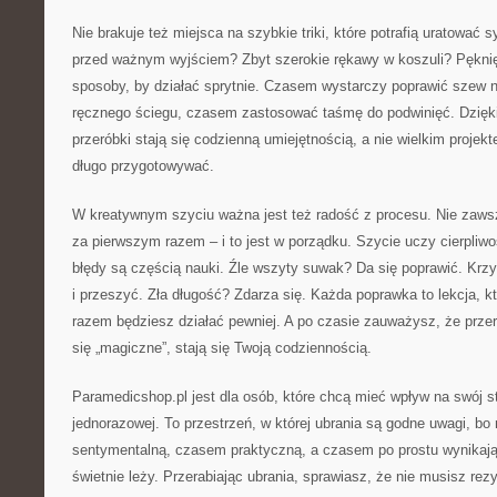
Nie brakuje też miejsca na szybkie triki, które potrafią uratować 
przed ważnym wyjściem? Zbyt szerokie rękawy w koszuli? Pękni
sposoby, by działać sprytnie. Czasem wystarczy poprawić szew
ręcznego ściegu, czasem zastosować taśmę do podwinięć. Dzięk
przeróbki stają się codzienną umiejętnością, a nie wielkim projekt
długo przygotowywać.
W kreatywnym szyciu ważna jest też radość z procesu. Nie zawsz
za pierwszym razem – i to jest w porządku. Szycie uczy cierpliwo
błędy są częścią nauki. Źle wszyty suwak? Da się poprawić. Krz
i przeszyć. Zła długość? Zdarza się. Każda poprawka to lekcja, 
razem będziesz działać pewniej. A po czasie zauważysz, że przer
się „magiczne”, stają się Twoją codziennością.
Paramedicshop.pl jest dla osób, które chcą mieć wpływ na swój st
jednorazowej. To przestrzeń, w której ubrania są godne uwagi, bo
sentymentalną, czasem praktyczną, a czasem po prostu wynikają
świetnie leży. Przerabiając ubrania, sprawiasz, że nie musisz re