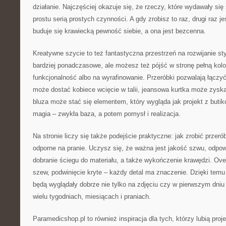
działanie. Najczęściej okazuje się, że rzeczy, które wydawały si
prostu serią prostych czynności. A gdy zrobisz to raz, drugi raz je
buduje się krawiecką pewność siebie, a ona jest bezcenna.
Kreatywne szycie to też fantastyczna przestrzeń na rozwijanie st
bardziej ponadczasowe, ale możesz też pójść w stronę pełną kol
funkcjonalność albo na wyrafinowanie. Przeróbki pozwalają łączyć
może dostać kobiece wcięcie w talii, jeansowa kurtka może zysk
bluza może stać się elementem, który wygląda jak projekt z butiko
magia – zwykła baza, a potem pomysł i realizacja.
Na stronie liczy się także podejście praktyczne: jak zrobić przeró
odporne na pranie. Uczysz się, że ważna jest jakość szwu, odpowi
dobranie ściegu do materiału, a także wykończenie krawędzi. Ove
szew, podwinięcie kryte – każdy detal ma znaczenie. Dzięki temu 
będą wyglądały dobrze nie tylko na zdjęciu czy w pierwszym dniu
wielu tygodniach, miesiącach i praniach.
Paramedicshop.pl to również inspiracja dla tych, którzy lubią proj