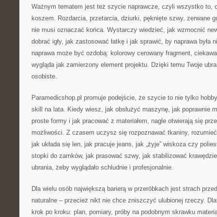
Ważnym tematem jest też szycie naprawcze, czyli wszystko to, co
koszem. Rozdarcia, przetarcia, dziurki, pęknięte szwy, zerwane gu
nie musi oznaczać końca. Wystarczy wiedzieć, jak wzmocnić newr
dobrać igły, jak zastosować łatkę i jak sprawić, by naprawa była
naprawa może być ozdobą: kolorowy cerowany fragment, ciekawa a
wygląda jak zamierzony element projektu. Dzięki temu Twoje ubran
osobiste.
Paramedicshop.pl promuje podejście, że szycie to nie tylko hobby
skill na lata. Kiedy wiesz, jak obsłużyć maszynę, jak poprawnie 
proste formy i jak pracować z materiałem, nagle otwierają się prze
możliwości. Z czasem uczysz się rozpoznawać tkaniny, rozumieć,
jak układa się len, jak pracuje jeans, jak „żyje” wiskoza czy polie
stopki do zamków, jak prasować szwy, jak stabilizować krawędzi
ubrania, żeby wyglądało schludnie i profesjonalnie.
Dla wielu osób największą barierą w przeróbkach jest strach przed
naturalne – przecież nikt nie chce zniszczyć ulubionej rzeczy. Dl
krok po kroku: plan, pomiary, próby na podobnym skrawku materia