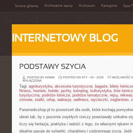
Archiwalne wpisy
Archiwum
Kategorie
Strona główna
Spis T
INTERNETOWY BLOG
PODSTAWY SZYCIA
POSTED BY ADMIN
POSTED ON STY - 26 - 2026
MOŻLIWOŚĆ 
WYŁĄCZONA
Tagi:
agroturystyka
,
akcesoria turystyczne
,
bagaże
,
bilety lotnicz
fitness
,
hostele
,
hotele
,
jachty
,
kemping
,
kulturystyka
,
linie lotnic
turystyczna
,
podróże lotnicze
,
podróże tematyczne
,
rejsy
,
rekreac
zimowe
,
statki
,
urlop
,
wakacje
,
wellness
,
wycieczki
,
żeglarstwo
,
z
Paramedicshop.pl to przestrzeń dla osób, które kochają pomysło
ubrań tak, by z pozornie zwykłych rzeczy powstawały unikalne styl
liczy się fantazja, praktyka i radość z tego, że własnymi rękami
idealnie pasuje do sylwetki, charakteru i codziennego życia. Jeśl