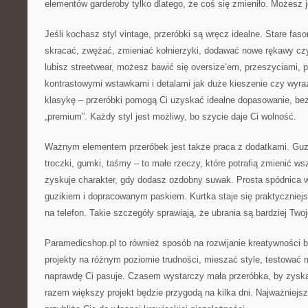
elementów garderoby tylko dlatego, że coś się zmieniło. Możesz j
Jeśli kochasz styl vintage, przeróbki są wręcz idealne. Stare fa
skracać, zwężać, zmieniać kołnierzyki, dodawać nowe rękawy czy
lubisz streetwear, możesz bawić się oversize’em, przeszyciami, p
kontrastowymi wstawkami i detalami jak duże kieszenie czy wyraz
klasykę – przeróbki pomogą Ci uzyskać idealne dopasowanie, bez
„premium”. Każdy styl jest możliwy, bo szycie daje Ci wolność.
Ważnym elementem przeróbek jest także praca z dodatkami. Guzik
troczki, gumki, taśmy – to małe rzeczy, które potrafią zmienić w
zyskuje charakter, gdy dodasz ozdobny suwak. Prosta spódnica w
guzikiem i dopracowanym paskiem. Kurtka staje się praktyczniej
na telefon. Takie szczegóły sprawiają, że ubrania są bardziej Twoj
Paramedicshop.pl to również sposób na rozwijanie kreatywności 
projekty na różnym poziomie trudności, mieszać style, testować m
naprawdę Ci pasuje. Czasem wystarczy mała przeróbka, by zysk
razem większy projekt będzie przygodą na kilka dni. Najważniejsze