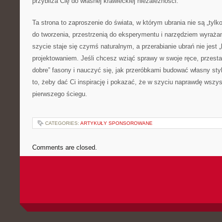
przybliża Cię do własnej krawieckiej niezależności.
Ta strona to zaproszenie do świata, w którym ubrania nie są „tylk
do tworzenia, przestrzenią do eksperymentu i narzędziem wyrażan
szycie staje się czymś naturalnym, a przerabianie ubrań nie jest
projektowaniem. Jeśli chcesz wziąć sprawy w swoje ręce, przesta
dobre” fasony i nauczyć się, jak przeróbkami budować własny sty
to, żeby dać Ci inspirację i pokazać, że w szyciu naprawdę wszy
pierwszego ściegu.
CATEGORIES:
ARTYKUŁY SPONSOROWANE
Comments are closed.