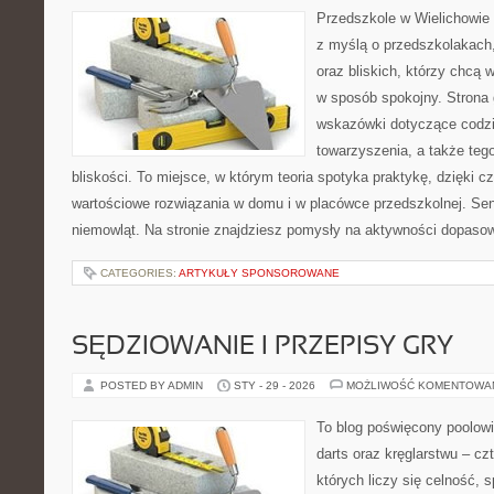
Przedszkole w Wielichowie t
z myślą o przedszkolakach
oraz bliskich, którzy chcą 
w sposób spokojny. Strona
wskazówki dotyczące codzi
towarzyszenia, a także teg
bliskości. To miejsce, w którym teoria spotyka praktykę, dzięki c
wartościowe rozwiązania w domu i w placówce przedszkolnej. Se
niemowląt. Na stronie znajdziesz pomysły na aktywności dopaso
CATEGORIES:
ARTYKUŁY SPONSOROWANE
SĘDZIOWANIE I PRZEPISY GRY
POSTED BY ADMIN
STY - 29 - 2026
MOŻLIWOŚĆ KOMENTOWA
To blog poświęcony poolow
darts oraz kręglarstwu – cz
których liczy się celność, s