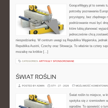
GorąceWęgry.pl to serwis tu
potrzeby poznawania Euro
przystępny, bez zbędnego n
podróżowanie musi być drog
które lubią planować wyjazd
jednocześnie chcą zostawić
niespodziankę. W centrum uwagi są Republika Węgierska, jednak n
Republika Austrii, Czechy oraz Słowacja. To właśnie ta cztery sąs
mozaikę na krótkie […]
CATEGORIES:
ARTYKUŁY SPONSOROWANE
ŚWIAT ROŚLIN
POSTED BY ADMIN
STY - 27 - 2026
MOŻLIWOŚĆ KOMENTOWA
Świat roślin to miejsce, w k
spotyka się z rzemiosłem w 
ogrodów. To opowieść o tym