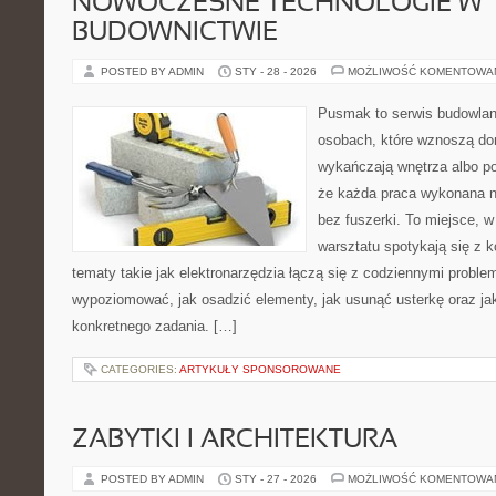
NOWOCZESNE TECHNOLOGIE W
BUDOWNICTWIE
POSTED BY ADMIN
STY - 28 - 2026
MOŻLIWOŚĆ KOMENTOWA
Pusmak to serwis budowlany
osobach, które wznoszą do
wykańczają wnętrza albo p
że każda praca wykonana n
bez fuszerki. To miejsce, 
warsztatu spotykają się z 
tematy takie jak elektronarzędzia łączą się z codziennymi proble
wypoziomować, jak osadzić elementy, jak usunąć usterkę oraz jak
konkretnego zadania. […]
CATEGORIES:
ARTYKUŁY SPONSOROWANE
ZABYTKI I ARCHITEKTURA
POSTED BY ADMIN
STY - 27 - 2026
MOŻLIWOŚĆ KOMENTOWA