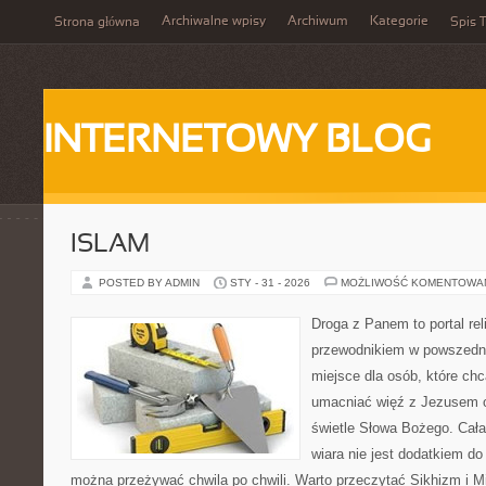
Archiwalne wpisy
Archiwum
Kategorie
Strona główna
Spis T
INTERNETOWY BLOG
ISLAM
POSTED BY ADMIN
STY - 31 - 2026
MOŻLIWOŚĆ KOMENTOWA
Droga z Panem to portal rel
przewodnikiem w powszednim
miejsce dla osób, które chc
umacniać więź z Jezusem o
świetle Słowa Bożego. Cała 
wiara nie jest dodatkiem do
można przeżywać chwila po chwili. Warto przeczytać Sikhizm i M