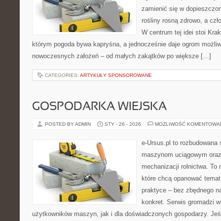
zamienić się w dopieszczoną
rośliny rosną zdrowo, a cz
W centrum tej idei stoi Krak
którym pogoda bywa kapryśna, a jednocześnie daje ogrom możliw
nowoczesnych założeń – od małych zakątków po większe […]
CATEGORIES:
ARTYKUŁY SPONSOROWANE
GOSPODARKA WIEJSKA
POSTED BY ADMIN
STY - 26 - 2026
MOŻLIWOŚĆ KOMENTOWA
e-Ursus.pl to rozbudowana 
maszynom uciągowym oraz 
mechanizacji rolnictwa. To 
które chcą opanować temat
praktyce – bez zbędnego na
konkret. Serwis gromadzi 
użytkowników maszyn, jak i dla doświadczonych gospodarzy. Jeśli