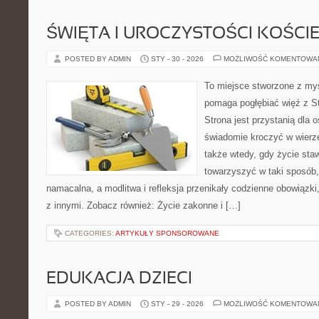
ŚWIĘTA I UROCZYSTOŚCI KOŚCI
POSTED BY ADMIN
STY - 30 - 2026
MOŻLIWOŚĆ KOMENTOWA
To miejsce stworzone z myś
pomaga pogłębiać więź z S
Strona jest przystanią dla o
świadomie kroczyć w wierze 
także wtedy, gdy życie sta
towarzyszyć w taki sposób
namacalna, a modlitwa i refleksja przenikały codzienne obowiązki,
z innymi. Zobacz również: Życie zakonne i […]
CATEGORIES:
ARTYKUŁY SPONSOROWANE
EDUKACJA DZIECI
POSTED BY ADMIN
STY - 29 - 2026
MOŻLIWOŚĆ KOMENTOWA