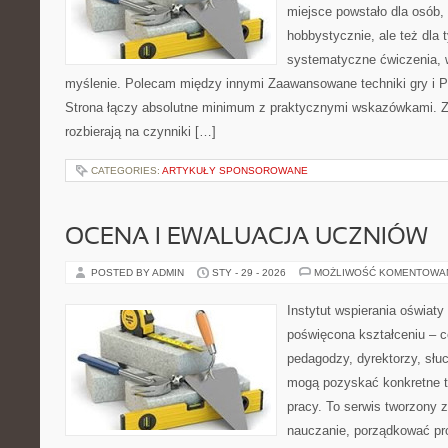
miejsce powstało dla osób,
hobbystycznie, ale też dla 
systematyczne ćwiczenia, 
myślenie. Polecam między innymi Zaawansowane techniki gry i P
Strona łączy absolutne minimum z praktycznymi wskazówkami. Zna
rozbierają na czynniki […]
CATEGORIES:
ARTYKUŁY SPONSOROWANE
OCENA I EWALUACJA UCZNIÓW
POSTED BY ADMIN
STY - 29 - 2026
MOŻLIWOŚĆ KOMENTOWA
Instytut wspierania oświaty
poświęcona kształceniu – 
pedagodzy, dyrektorzy, słu
mogą pozyskać konkretne t
pracy. To serwis tworzony z
nauczanie, porządkować p