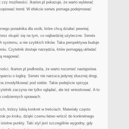
czy możliwości. Ikarion.pl pokazuje, że warto wybierać
kopiować trend. W efekcie serwis pomaga podejmować
cznego poradnika dla osób, które chcą działać pewniej.
esz skupić się na tym, co najbardziej użyteczne. Serwis
h systemu, a nie szybkich trików. Taka perspektywa buduje
eniu. Czytelnik dostaje narzędzia, które pomagają układać
ią reagować.
mości. Ikarion.pl podkreśla, że warto rozumieć następstwa
parciu o logikę. Serwis nie narzuca jedynej słusznej drogi,
żna zmodyfikować pod siebie. Takie podejście sprzyja
elnik zaczyna nie tylko oglądać, ale też wnioskować. A to
 w codziennych sprawach.
tych, którzy lubią konkret w treściach. Materiały często
rok po kroku, dzięki czemu łatwo wrócić do konkretnego
istotne punkty. Taki styl jest szczególnie wygodny, gdy