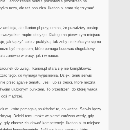
enia. Jednocześnie serwis pozostawia przestrzeń na
tylko uczy, ale też pobudza. Ikarion.pl stara się trzymać
 ambicją, ale Ikarion.pl przypomina, że prawdziwy postęp
zede wszystkim mądre decyzje. Dlatego na pierwszym miejscu
e, jak łączyć cele z praktyką, tak żeby nie kończyło się na
l może być miejscem, które pomaga budować długofalowy
iała zarówno w pracy, jak i w nauce.
zacunek do uwagi. Ikarion.pl stara się nie komplikować
zczać tego, co wymaga wyjaśnienia. Dzięki temu serwis
 nie przeciąganie tematu. Jeśli lubisz treści, które można
 Twoim ulubionym punktem. To przestrzeń, do której wraca
 coś mądrzej.
ndium, które pomagają poukładać to, co ważne. Serwis łączy
ektywą. Dzięki temu może wspierać zarówno wtedy, gdy
edy, gdy chcesz zbudować kompetencje. Ikarion.pl to miejsce
 działać konsekwentnie. Jeśli szukasz serwisu, który