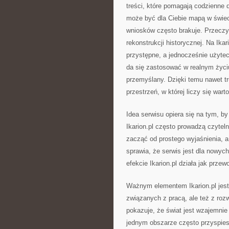
treści, które pomagają codzienne d
może być dla Ciebie mapą w świeci
wniosków często brakuje. Przeczy
rekonstrukcji historycznej. Na Ikar
przystępne, a jednocześnie użytec
da się zastosować w realnym życi
przemyślany. Dzięki temu nawet tru
przestrzeń, w której liczy się warto
Idea serwisu opiera się na tym, b
Ikarion.pl często prowadzą czyte
zacząć od prostego wyjaśnienia, a
sprawia, że serwis jest dla nowych
efekcie Ikarion.pl działa jak prze
Ważnym elementem Ikarion.pl jes
związanych z pracą, ale też z roz
pokazuje, że świat jest wzajemnie
jednym obszarze często przyspiesz