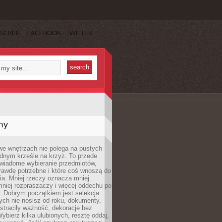
SCRIBE
FACEBOOK
TWITTER
my
we wnętrzach nie polega na pustych
ednym krześle na krzyż. To przede
wiadome wybieranie przedmiotów,
rawdę potrzebne i które coś wnoszą do
ia. Mniej rzeczy oznacza mniej
mniej rozpraszaczy i więcej oddechu po
. Dobrym początkiem jest selekcja:
rych nie nosisz od roku, dokumenty,
straciły ważność, dekoracje bez
ybierz kilka ulubionych, resztę oddaj,