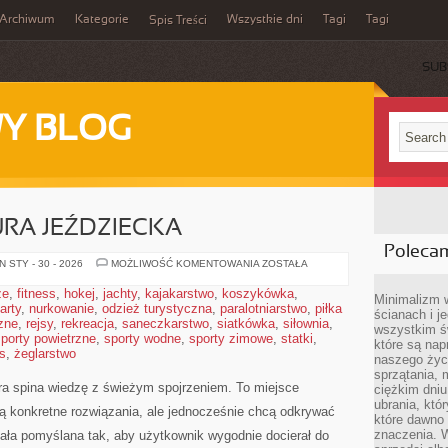
Archiwum
Kategorie
Wszystkie dni
Tagi
Tagi
Spis Treści
SUB
Y BLOG
URA JEŹDZIECKA
Poleca
HISTORIA
 STY - 30 - 2026
MOŻLIWOŚĆ KOMENTOWANIA
ZOSTAŁA
I
KULTURA
że
,
fitness
,
hokej
,
jachty
,
kajakarstwo
,
koszykówka
,
JEŹDZIECKA
Minimalizm 
arty
,
nurkowanie
,
odzież turystyczna
,
paralotniarstwo
,
piłka
ścianach i j
zne
,
rejsy
,
rekreacja
,
saneczkarstwo
,
siatkówka
,
siłownia
,
wszystkim ś
porty powietrzne
,
sporty wodne
,
sporty zimowe
,
statki
,
które są nap
s
,
żeglarstwo
naszego życ
sprzątania, 
tóra spina wiedzę z świeżym spojrzeniem. To miejsce
ciężkim dniu
ubrania, któ
ją konkretne rozwiązania, ale jednocześnie chcą odkrywać
które dawno 
znaczenia. W
tała pomyślana tak, aby użytkownik wygodnie docierał do