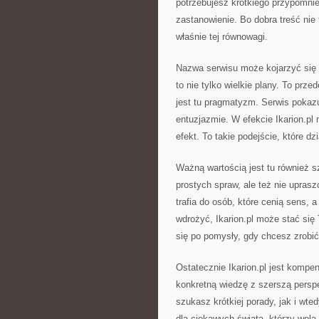
potrzebujesz krótkiego przypomni
zastanowienie. Bo dobra treść nie 
właśnie tej równowagi.
Nazwa serwisu może kojarzyć się z
to nie tylko wielkie plany. To pr
jest tu pragmatyzm. Serwis pokazuj
entuzjazmie. W efekcie Ikarion.p
efekt. To takie podejście, które dz
Ważną wartością jest tu również s
prostych spraw, ale też nie upras
trafia do osób, które cenią sens, a
wdrożyć, Ikarion.pl może stać się
się po pomysły, gdy chcesz zrobić
Ostatecznie Ikarion.pl jest kompe
konkretną wiedzę z szerszą persp
szukasz krótkiej porady, jak i wt
dla ciekawych świata, którzy wolą