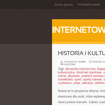
Archiwalne wpisy
Strona główna
INTERNETOW
HISTORIA I KULT
POSTED BY ADMIN
POSTED ON
WYŁĄCZONA
Tagi:
akcesoria turystyczne
,
baga
kulturystyka
,
lotnictwo sportowe
,
n
nożna
,
pływanie
,
podróże tematyc
snowboard
,
sport
,
sporty halowe
,
s
szybowce
,
urlop
,
wakacje
,
wellnes
Ikarion.pl to przyjazna witryna, k
stworzone dla osób, które wybiera
nieoczywiste kierunki. Całość zos