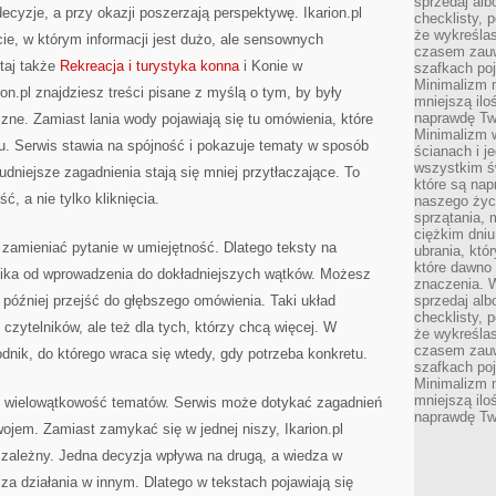
sprzedaj alb
ecyzje, a przy okazji poszerzają perspektywę. Ikarion.pl
checklisty, 
że wykreślas
e, w którym informacji jest dużo, ale sensownych
czasem zauw
taj także
Rekreacja i turystyka konna
i Konie w
szafkach poj
Minimalizm n
ion.pl znajdziesz treści pisane z myślą o tym, by były
mniejszą ilo
naprawdę Tw
zne. Zamiast lania wody pojawiają się tu omówienia, które
Minimalizm 
u. Serwis stawia na spójność i pokazuje tematy w sposób
ścianach i j
wszystkim ś
dniejsze zagadnienia stają się mniej przytłaczające. To
które są nap
ść, a nie tylko kliknięcia.
naszego życ
sprzątania, 
ciężkim dniu
y zamieniać pytanie w umiejętność. Dlatego teksty na
ubrania, któ
które dawno 
lnika od wprowadzenia do dokładniejszych wątków. Możesz
znaczenia. W
 później przejść do głębszego omówienia. Taki układ
sprzedaj alb
checklisty, 
 czytelników, ale też dla tych, którzy chcą więcej. W
że wykreślas
czasem zauw
wodnik, do którego wraca się wtedy, gdy potrzeba konkretu.
szafkach poj
Minimalizm n
mniejszą ilo
t wielowątkowość tematów. Serwis może dotykać zagadnień
naprawdę Tw
wojem. Zamiast zamykać się w jednej niszy, Ikarion.pl
 zależny. Jedna decyzja wpływa na drugą, a wiedza w
a działania w innym. Dlatego w tekstach pojawiają się