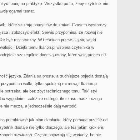
ożyć teorię na praktykę. Wszystko po to, żeby czytelnik nie
rawdę ogarnął temat.
 osób, które szukają pomysłów do zmian. Czasem wystarczy
sca i zobaczyć efekt. Serwis przypomina, że rozwój nie
e być realistyczny. W treściach przewijają się wątki
rwałości. Dzięki temu Ikarion.pl wspiera czytelnika w
dejście szczególnie docenią osoby, które wolą proces niż
ość języka. Zdania są proste, a trudniejsze pojęcia dostają
 przypomina walki, tylko spokojną rozmowę. Ikarion.pl
ile potrzeba, ale bez zbyt technicznego tonu. Taki styl
ać wygodnie – zależnie od tego, ile czasu masz i czego
óre nie męczą, a jednocześnie dają wartość.
żna potraktować jak plan działania, który pomaga przejść od
ytelnik dostaje nie tylko dlaczego, ale też jakim krokiem.
ianych rozwiązań. Często pojawiają się warianty, bo nie