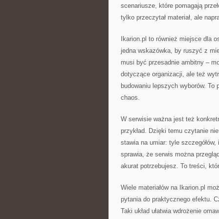
scenariusze, które pomagają przeł
tylko przeczytał materiał, ale nap
Ikarion.pl to również miejsce dla
jedna wskazówka, by ruszyć z miej
musi być przesadnie ambitny – moż
dotyczące organizacji, ale też wyt
budowaniu lepszych wyborów. To po
chaos.
W serwisie ważna jest też konkretn
przykład. Dzięki temu czytanie nie
stawia na umiar: tyle szczegółów, 
sprawia, że serwis można przegląd
akurat potrzebujesz. To treści, kt
Wiele materiałów na Ikarion.pl mo
pytania do praktycznego efektu. Cz
Taki układ ułatwia wdrożenie omaw