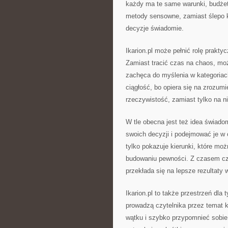
każdy ma te same warunki, budżet 
metody sensowne, zamiast ślepo 
decyzje świadomie.
Ikarion.pl może pełnić rolę prakty
Zamiast tracić czas na chaos, moż
zachęca do myślenia w kategoriac
ciągłość, bo opiera się na zrozumi
rzeczywistość, zamiast tylko na n
W tle obecna jest też idea świado
swoich decyzji i podejmować je w o
tylko pokazuje kierunki, które mo
budowaniu pewności. Z czasem czyt
przekłada się na lepsze rezultaty
Ikarion.pl to także przestrzeń dla 
prowadzą czytelnika przez temat k
wątku i szybko przypomnieć sobie 