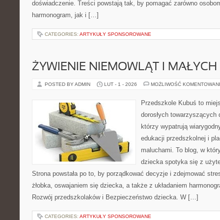
doświadczenie. Treści powstają tak, by pomagać zarówno osobom,
harmonogram, jak i […]
CATEGORIES:
ARTYKUŁY SPONSOROWANE
ŻYWIENIE NIEMOWLĄT I MAŁYCH 
POSTED BY ADMIN
LUT - 1 - 2026
MOŻLIWOŚĆ KOMENTOWAN
Przedszkole Kubuś to miej
dorosłych towarzyszących 
którzy wypatrują wiarygodn
edukacji przedszkolnej i pl
maluchami. To blog, w któr
dziecka spotyka się z uży
Strona powstała po to, by porządkować decyzje i zdejmować str
żłobka, oswajaniem się dziecka, a także z układaniem harmonog
Rozwój przedszkolaków i Bezpieczeństwo dziecka. W […]
CATEGORIES:
ARTYKUŁY SPONSOROWANE