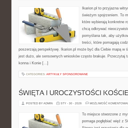
Ikarion.pl to przyjazna witr
świeżym spojrzeniem. To m
które wybierają konkretne r
chcą odkrywać nieoczywiste
pomyślana tak, aby użytkow
treści, które pomagają codz
poszerzają perspektywę. Ikarion.pl może być dla Ciebie mapą w ś
jest dużo, ale sensownych wniosków często brakuje. Przeczytaj t
konna i Konie […]
CATEGORIES:
ARTYKUŁY SPONSOROWANE
ŚWIĘTA I UROCZYSTOŚCI KOŚCI
POSTED BY ADMIN
STY - 30 - 2026
MOŻLIWOŚĆ KOMENTOWA
To miejsce stworzone z myś
pomaga pogłębiać więź z S
Strona jest przystanią dla o