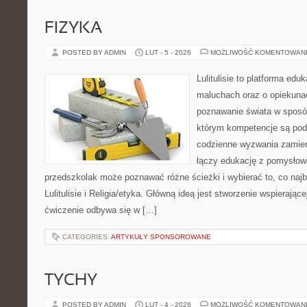
FIZYKA
POSTED BY ADMIN
LUT - 5 - 2026
MOŻLIWOŚĆ KOMENTOWAN
Lulitulisie to platforma ed
maluchach oraz o opiekuna
poznawanie świata w sposób
którym kompetencje są pod
codzienne wyzwania zamieni
łączy edukację z pomysłow
przedszkolak może poznawać różne ścieżki i wybierać to, co najb
Lulitulisie i Religia/etyka. Główną ideą jest stworzenie wspierające
ćwiczenie odbywa się w […]
CATEGORIES:
ARTYKUŁY SPONSOROWANE
TYCHY
POSTED BY ADMIN
LUT - 4 - 2026
MOŻLIWOŚĆ KOMENTOWAN