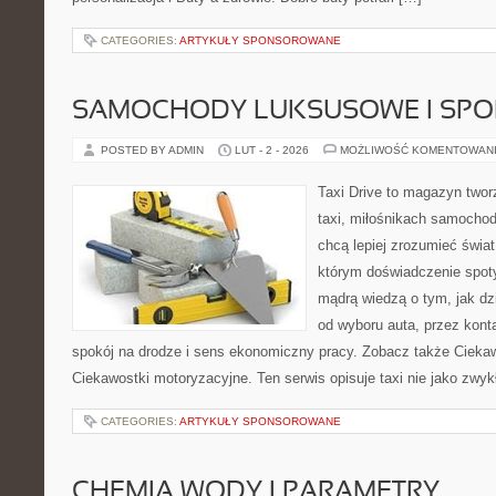
CATEGORIES:
ARTYKUŁY SPONSOROWANE
SAMOCHODY LUKSUSOWE I SP
POSTED BY ADMIN
LUT - 2 - 2026
MOŻLIWOŚĆ KOMENTOWAN
Taxi Drive to magazyn two
taxi, miłośnikach samochod
chcą lepiej zrozumieć świa
którym doświadczenie spoty
mądrą wiedzą o tym, jak d
od wyboru auta, przez kont
spokój na drodze i sens ekonomiczny pracy. Zobacz także Ciekaw
Ciekawostki motoryzacyjne. Ten serwis opisuje taxi nie jako zwyk
CATEGORIES:
ARTYKUŁY SPONSOROWANE
CHEMIA WODY I PARAMETRY