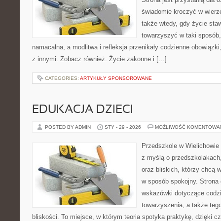
świadomie kroczyć w wierze 
także wtedy, gdy życie sta
towarzyszyć w taki sposób
namacalna, a modlitwa i refleksja przenikały codzienne obowiązki,
z innymi. Zobacz również: Życie zakonne i […]
CATEGORIES:
ARTYKUŁY SPONSOROWANE
EDUKACJA DZIECI
POSTED BY ADMIN
STY - 29 - 2026
MOŻLIWOŚĆ KOMENTOWA
Przedszkole w Wielichowie t
z myślą o przedszkolakach
oraz bliskich, którzy chcą 
w sposób spokojny. Strona
wskazówki dotyczące codzi
towarzyszenia, a także teg
bliskości. To miejsce, w którym teoria spotyka praktykę, dzięki c