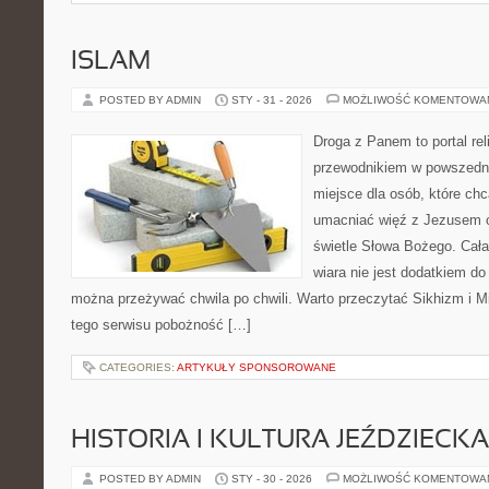
ISLAM
POSTED BY ADMIN
STY - 31 - 2026
MOŻLIWOŚĆ KOMENTOWA
Droga z Panem to portal rel
przewodnikiem w powszednim
miejsce dla osób, które chc
umacniać więź z Jezusem o
świetle Słowa Bożego. Cała 
wiara nie jest dodatkiem do
można przeżywać chwila po chwili. Warto przeczytać Sikhizm i M
tego serwisu pobożność […]
CATEGORIES:
ARTYKUŁY SPONSOROWANE
HISTORIA I KULTURA JEŹDZIECKA
POSTED BY ADMIN
STY - 30 - 2026
MOŻLIWOŚĆ KOMENTOWA