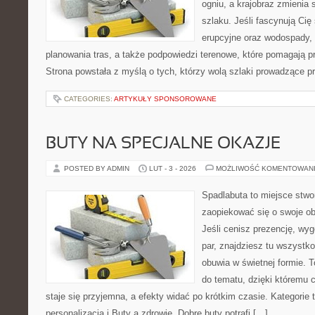
ogniu, a krajobraz zmienia
szlaku. Jeśli fascynują Cię
erupcyjne oraz wodospady, 
planowania tras, a także podpowiedzi terenowe, które pomagają 
Strona powstała z myślą o tych, którzy wolą szlaki prowadzące p
CATEGORIES:
ARTYKUŁY SPONSOROWANE
BUTY NA SPECJALNE OKAZJE
POSTED BY ADMIN
LUT - 3 - 2026
MOŻLIWOŚĆ KOMENTOWAN
Spadlabuta to miejsce stwo
zaopiekować się o swoje o
Jeśli cenisz prezencję, wyg
par, znajdziesz tu wszystko
obuwia w świetnej formie. 
do tematu, dzięki któremu 
staje się przyjemna, a efekty widać po krótkim czasie. Kategorie t
personalizacja i Buty a zdrowie. Dobre buty potrafi […]