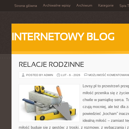
Archiwalne wpisy
Archiwum
Kategorie
Strona główna
Spis T
INTERNETOWY BLOG
RELACJE RODZINNE
POSTED BY ADMIN
LUT - 6 - 2026
MOŻLIWOŚĆ KOMENTOWAN
Lovsy.pl to przestrzeń prze
miłość przenika się z życie
chwile w pamiątkę serca. To
czują mocniej, ale też dla 
powiedzieć „kocham” inaczej
idealną miłość – zamiast te
miłość buduje się z gestów: z troski, z rozmowy, z wybaczania i 