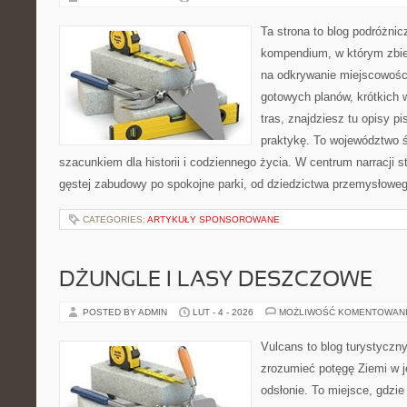
Ta strona to blog podróżni
kompendium, w którym zbie
na odkrywanie miejscowości 
gotowych planów, krótkich
tras, znajdziesz tu opisy p
praktykę. To województwo ś
szacunkiem dla historii i codziennego życia. W centrum narracji s
gęstej zabudowy po spokojne parki, od dziedzictwa przemysłoweg
CATEGORIES:
ARTYKUŁY SPONSOROWANE
DŻUNGLE I LASY DESZCZOWE
POSTED BY ADMIN
LUT - 4 - 2026
MOŻLIWOŚĆ KOMENTOWAN
Vulcans to blog turystyczny
zrozumieć potęgę Ziemi w je
odsłonie. To miejsce, gdzie