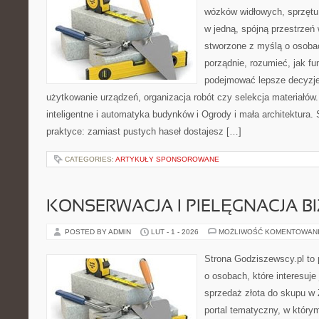
wózków widłowych, sprzętu
w jedną, spójną przestrzeń
stworzone z myślą o osobac
porządnie, rozumieć, jak fu
podejmować lepsze decyzje
użytkowanie urządzeń, organizacja robót czy selekcja materiał
inteligentne i automatyka budynków i Ogrody i mała architektura. 
praktyce: zamiast pustych haseł dostajesz […]
CATEGORIES:
ARTYKUŁY SPONSOROWANE
KONSERWACJA I PIELĘGNACJA BI
POSTED BY ADMIN
LUT - 1 - 2026
MOŻLIWOŚĆ KOMENTOWAN
Strona Godziszewscy.pl to 
o osobach, które interesuje 
sprzedaż złota do skupu w 
portal tematyczny, w który