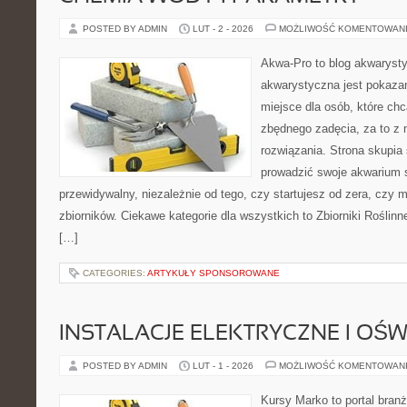
POSTED BY ADMIN
LUT - 2 - 2026
MOŻLIWOŚĆ KOMENTOWAN
Akwa-Pro to blog akwaryst
akwarystyczna jest pokazan
miejsce dla osób, które ch
zbędnego zadęcia, za to z 
rozwiązania. Strona skupia
prowadzić swoje akwarium
przewidywalny, niezależnie od tego, czy startujesz od zera, czy 
zbiorników. Ciekawe kategorie dla wszystkich to Zbiorniki Roślin
[…]
CATEGORIES:
ARTYKUŁY SPONSOROWANE
INSTALACJE ELEKTRYCZNE I OŚW
POSTED BY ADMIN
LUT - 1 - 2026
MOŻLIWOŚĆ KOMENTOWAN
Kursy Marko to portal branż