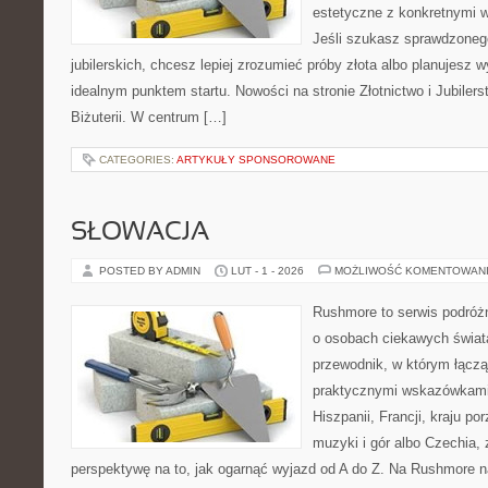
estetyczne z konkretnymi
Jeśli szukasz sprawdzone
jubilerskich, chcesz lepiej zrozumieć próby złota albo planujesz wy
idealnym punktem startu. Nowości na stronie Złotnictwo i Jubilers
Biżuterii. W centrum […]
CATEGORIES:
ARTYKUŁY SPONSOROWANE
SŁOWACJA
POSTED BY ADMIN
LUT - 1 - 2026
MOŻLIWOŚĆ KOMENTOWAN
Rushmore to serwis podróżn
o osobach ciekawych świata
przewodnik, w którym łączą
praktycznymi wskazówkami.
Hiszpanii, Francji, kraju po
muzyki i gór albo Czechia, 
perspektywę na to, jak ogarnąć wyjazd od A do Z. Na Rushmore n