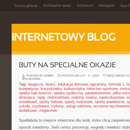
Archiwalne wpisy
Archiwum
Kategorie
Strona główna
Spis T
INTERNETOWY BLOG
BUTY NA SPECJALNE OKAZJE
POSTED BY ADMIN
POSTED ON LUT - 3 - 2026
MOŻLIWOŚĆ K
WYŁĄCZONA
Tagi:
biegacze
,
dzieci
,
edukacja domowa
,
egzaminy
,
formuła 1
,
h
korepetycje
,
koszykówka
,
kulturystyka
,
lotnictwo sportowe
,
motoc
opieka nad dziećmi
,
opieka społeczna
,
paralotniarstwo
,
piłka noż
dziecięca
,
rajdy
,
rodzicielstwo
,
rodzina
,
rowery
,
saneczkarstwo
,
s
snowboard
,
sporty halowe
,
sporty motorowe
,
sporty powietrzne
,
s
szkoła
,
szybowce
,
trybuny
,
usługi rodzinne
,
wczesne wychowanie
dodatkowe
,
żeglarstwo
Spadlabuta to miejsce stworzone dla osób, które chcą zaopiekow
sposób świadomy. Jeśli cenisz prezencję, wygodę i trwałość ulubi