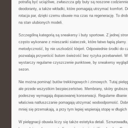
potrafią być uciążliwe, zwłaszcza gdy buty są noszone codziennie.
deodoranty, a także wkładki, które pomagają utrzymać komfort. D
rotacja par, dzięki czemu obuwie ma czas na regenerację. To dro
na stan ulubionych modeli.
Szczególną kategorią są sneakersy i buty sportowe. Z jednej stro
często wykonane z mieszanki siateczek, które łatwo łapią plamy. W
metodyczność, by nie uszkodzić klejeń. Odpowiednie środki do c
pozwalają przywrócić butom świeżość bez ryzyka przebarwień. W
wystarczy regularne czyszczenie punktowe, by sneakersy wygląda
sezon.
Nie można pominąć butów trekkingowych i zimowych. Tutaj pielęgn
ale przede wszystkim bezpieczeństwo. Membrany, skóry grubsze,
podeszwy wymagają dopasowanej konserwacji. Regularne dbanie 
właściwa natłuszczanie pomagają utrzymać wodoodporność. Dob
mniej się przemakają, a przy tym lepiej wspierają stopę w długich
W pielęgnacji obuwia liczy się także estetyka detali. Sznurowadła,