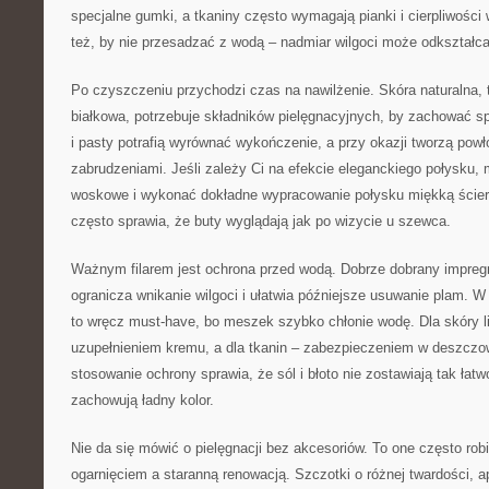
specjalne gumki, a tkaniny często wymagają pianki i cierpliwości 
też, by nie przesadzać z wodą – nadmiar wilgoci może odkształca
Po czyszczeniu przychodzi czas na nawilżenie. Skóra naturalna, t
białkowa, potrzebuje składników pielęgnacyjnych, by zachować 
i pasty potrafią wyrównać wykończenie, a przy okazji tworzą pow
zabrudzeniami. Jeśli zależy Ci na efekcie eleganckiego połysku,
woskowe i wykonać dokładne wypracowanie połysku miękką ściere
często sprawia, że buty wyglądają jak po wizycie u szewca.
Ważnym filarem jest ochrona przed wodą. Dobrze dobrany impregna
ogranicza wnikanie wilgoci i ułatwia późniejsze usuwanie plam. 
to wręcz must-have, bo meszek szybko chłonie wodę. Dla skóry 
uzupełnieniem kremu, a dla tkanin – zabezpieczeniem w deszczo
stosowanie ochrony sprawia, że sól i błoto nie zostawiają tak łatw
zachowują ładny kolor.
Nie da się mówić o pielęgnacji bez akcesoriów. To one często ro
ogarnięciem a staranną renowacją. Szczotki o różnej twardości, apl