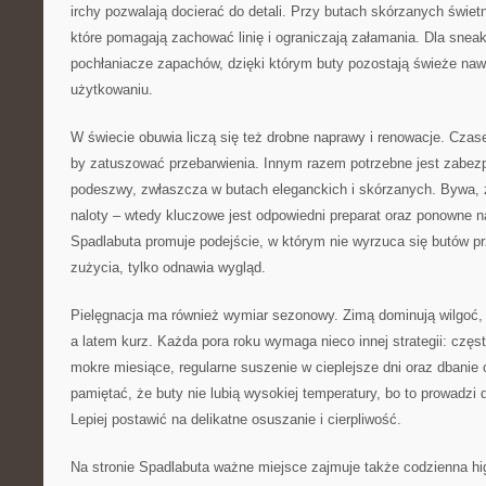
irchy pozwalają docierać do detali. Przy butach skórzanych świetn
które pomagają zachować linię i ograniczają załamania. Dla sne
pochłaniacze zapachów, dzięki którym buty pozostają świeże na
użytkowaniu.
W świecie obuwia liczą się też drobne naprawy i renowacje. Czas
by zatuszować przebarwienia. Innym razem potrzebne jest zabez
podeszwy, zwłaszcza w butach eleganckich i skórzanych. Bywa, 
naloty – wtedy kluczowe jest odpowiedni preparat oraz ponowne n
Spadlabuta promuje podejście, w którym nie wyrzuca się butów p
zużycia, tylko odnawia wygląd.
Pielęgnacja ma również wymiar sezonowy. Zimą dominują wilgoć, w
a latem kurz. Każda pora roku wymaga nieco innej strategii: czę
mokre miesiące, regularne suszenie w cieplejsze dni oraz dbanie o
pamiętać, że buty nie lubią wysokiej temperatury, bo to prowadzi
Lepiej postawić na delikatne osuszanie i cierpliwość.
Na stronie Spadlabuta ważne miejsce zajmuje także codzienna h