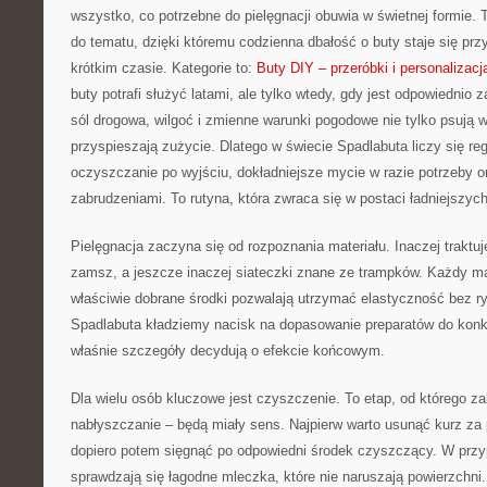
wszystko, co potrzebne do pielęgnacji obuwia w świetnej formie.
do tematu, dzięki któremu codzienna dbałość o buty staje się prz
krótkim czasie. Kategorie to:
Buty DIY – przeróbki i personalizacj
buty potrafi służyć latami, ale tylko wtedy, gdy jest odpowiednio 
sól drogowa, wilgoć i zmienne warunki pogodowe nie tylko psują w
przyspieszają zużycie. Dlatego w świecie Spadlabuta liczy się re
oczyszczanie po wyjściu, dokładniejsze mycie w razie potrzeby o
zabrudzeniami. To rutyna, która zwraca się w postaci ładniejszyc
Pielęgnacja zaczyna się od rozpoznania materiału. Inaczej traktuje
zamsz, a jeszcze inaczej siateczki znane ze trampków. Każdy ma
właściwie dobrane środki pozwalają utrzymać elastyczność bez r
Spadlabuta kładziemy nacisk na dopasowanie preparatów do konkr
właśnie szczegóły decydują o efekcie końcowym.
Dla wielu osób kluczowe jest czyszczenie. To etap, od którego zal
nabłyszczanie – będą miały sens. Najpierw warto usunąć kurz za
dopiero potem sięgnąć po odpowiedni środek czyszczący. W przy
sprawdzają się łagodne mleczka, które nie naruszają powierzchni