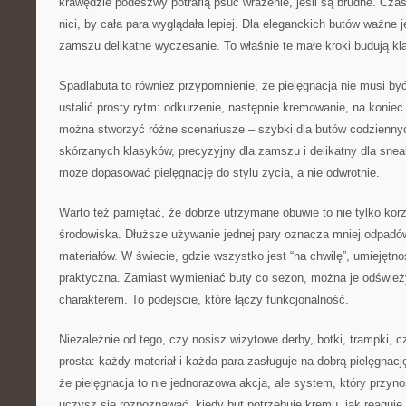
krawędzie podeszwy potrafią psuć wrażenie, jeśli są brudne. Cz
nici, by cała para wyglądała lepiej. Dla eleganckich butów ważne j
zamszu delikatne wyczesanie. To właśnie te małe kroki budują kl
Spadlabuta to również przypomnienie, że pielęgnacja nie musi b
ustalić prosty rytm: odkurzenie, następnie kremowanie, na koniec
można stworzyć różne scenariusze – szybki dla butów codziennyc
skórzanych klasyków, precyzyjny dla zamszu i delikatny dla sne
może dopasować pielęgnację do stylu życia, a nie odwrotnie.
Warto też pamiętać, że dobrze utrzymane obuwie to nie tylko korzyś
środowiska. Dłuższe używanie jednej pary oznacza mniej odpadów
materiałów. W świecie, gdzie wszystko jest “na chwilę”, umiejętno
praktyczna. Zamiast wymieniać buty co sezon, można je odświeżyć
charakterem. To podejście, które łączy funkcjonalność.
Niezależnie od tego, czy nosisz wizytowe derby, botki, trampki, c
prosta: każdy materiał i każda para zasługuje na dobrą pielęgnac
że pielęgnacja to nie jednorazowa akcja, ale system, który przyno
uczysz się rozpoznawać, kiedy but potrzebuje kremu, jak reaguje n