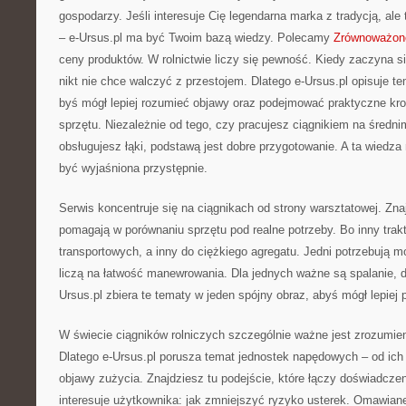
gospodarzy. Jeśli interesuje Cię legendarna marka z tradycją, ale 
– e-Ursus.pl ma być Twoim bazą wiedzy. Polecamy
Zrównoważone
ceny produktów. W rolnictwie liczy się pewność. Kiedy zaczyna s
nikt nie chce walczyć z przestojem. Dlatego e-Ursus.pl opisuje t
byś mógł lepiej rozumieć objawy oraz podejmować praktyczne kro
sprzętu. Niezależnie od tego, czy pracujesz ciągnikiem na średn
obsługujesz łąki, podstawą jest dobre przygotowanie. A ta wiedza
być wyjaśniona przystępnie.
Serwis koncentruje się na ciągnikach od strony warsztatowej. Znaj
pomagają w porównaniu sprzętu pod realne potrzeby. Bo inny trakt
transportowych, a inny do ciężkiego agregatu. Jedni potrzebują 
liczą na łatwość manewrowania. Dla jednych ważne są spalanie, d
Ursus.pl zbiera te tematy w jeden spójny obraz, abyś mógł lepiej
W świecie ciągników rolniczych szczególnie ważne jest zrozumien
Dlatego e-Ursus.pl porusza temat jednostek napędowych – od ich 
objawy zużycia. Znajdziesz tu podejście, które łączy doświadcze
interesuje użytkownika: jak zmniejszyć ryzyko usterek. Omawiane 