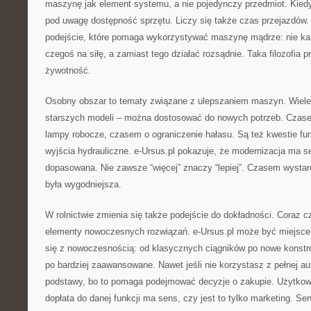
maszynę jak element systemu, a nie pojedynczy przedmiot. Kiedy
pod uwagę dostępność sprzętu. Liczy się także czas przejazdów
podejście, które pomaga wykorzystywać maszynę mądrze: nie kato
czegoś na siłę, a zamiast tego działać rozsądnie. Taka filozofia p
żywotność.
Osobny obszar to tematy związane z ulepszaniem maszyn. Wiele
starszych modeli – można dostosować do nowych potrzeb. Czas
lampy robocze, czasem o ograniczenie hałasu. Są też kwestie fu
wyjścia hydrauliczne. e-Ursus.pl pokazuje, że modernizacja ma s
dopasowana. Nie zawsze “więcej” znaczy “lepiej”. Czasem wystar
była wygodniejsza.
W rolnictwie zmienia się także podejście do dokładności. Coraz cz
elementy nowoczesnych rozwiązań. e-Ursus.pl może być miejscem
się z nowoczesnością: od klasycznych ciągników po nowe konstru
po bardziej zaawansowane. Nawet jeśli nie korzystasz z pełnej a
podstawy, bo to pomaga podejmować decyzje o zakupie. Użytkow
dopłata do danej funkcji ma sens, czy jest to tylko marketing. Se