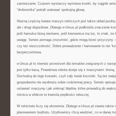
zamieszanie. Czasem wystarczy wymiana kostki, by ciągnik wróci
“drobnostka” potrafi uratować spokojną głowę.
Ważną częścią świata maszyn rolniczych jest także układ jezdny. 
ale i drogi dojazdowe. Dlatego e-Ursus.pl podkreśla znaczenie kontr
jeśli hamulce biorą nierówno, jeśli kierownica ma luz, to znak, że
uwagę. Serwis pomaga zrozumieć, gdzie mogą leżeć przyczyny – 
czy też nieszczelność. Dobre prowadzenie i hamowanie to nie “ko
bezpieczeństwa.
e-Ursus.pl to również przestrzeń dla tematów związanych z narzę
jest tylko bazą. Prawdziwa robota dzieje się z maszynami: broną
Dochodzą do tego kosiarki, czyli cały świat kiszonki. Są też owija
gospodarstw nie wyobraża sobie codziennej pracy. Serwis opisuje,
ustawiać maszynę i jak uniknąć błędów, które prowadzą do więk
różnica w efekcie to kwestia prędkości roboczej.
W rolnictwie liczy się ekonomia. Dlatego e-Ursus.pl stawia także
planowaniem budżetu. Użytkownicy chcą wiedzieć, co w danej mas