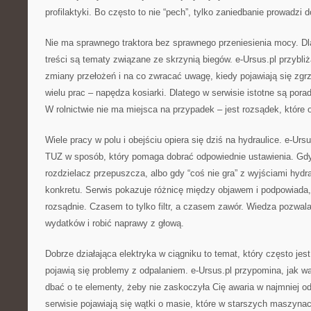
profilaktyki. Bo często to nie “pech”, tylko zaniedbanie prowadzi
Nie ma sprawnego traktora bez sprawnego przeniesienia mocy. 
treści są tematy związane ze skrzynią biegów. e-Ursus.pl przybli
zmiany przełożeń i na co zwracać uwagę, kiedy pojawiają się zg
wielu prac – napędza kosiarki. Dlatego w serwisie istotne są pora
W rolnictwie nie ma miejsca na przypadek – jest rozsądek, które
Wiele pracy w polu i obejściu opiera się dziś na hydraulice. e-Urs
TUZ w sposób, który pomaga dobrać odpowiednie ustawienia. Gdy
rozdzielacz przepuszcza, albo gdy “coś nie gra” z wyjściami hydra
konkretu. Serwis pokazuje różnicę między objawem i podpowiada,
rozsądnie. Czasem to tylko filtr, a czasem zawór. Wiedza pozwa
wydatków i robić naprawy z głową.
Dobrze działająca elektryka w ciągniku to temat, który często jes
pojawią się problemy z odpalaniem. e-Ursus.pl przypomina, jak wa
dbać o te elementy, żeby nie zaskoczyła Cię awaria w najmniej
serwisie pojawiają się wątki o masie, które w starszych maszynac