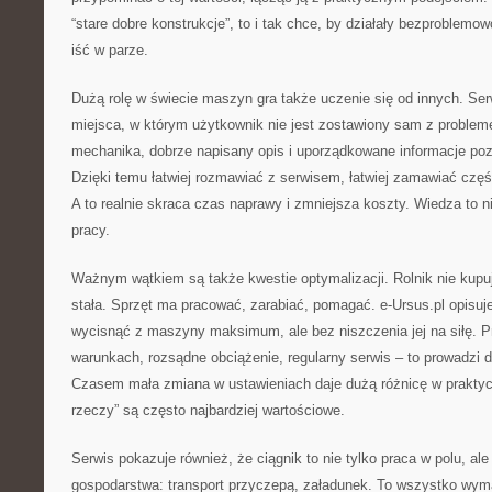
“stare dobre konstrukcje”, to i tak chce, by działały bezproblem
iść w parze.
Dużą rolę w świecie maszyn gra także uczenie się od innych. Serw
miejsca, w którym użytkownik nie jest zostawiony sam z problem
mechanika, dobrze napisany opis i uporządkowane informacje poz
Dzięki temu łatwiej rozmawiać z serwisem, łatwiej zamawiać częśc
A to realnie skraca czas naprawy i zmniejsza koszty. Wiedza to ni
pracy.
Ważnym wątkiem są także kwestie optymalizacji. Rolnik nie kupu
stała. Sprzęt ma pracować, zarabiać, pomagać. e-Ursus.pl opisuj
wycisnąć z maszyny maksimum, ale bez niszczenia jej na siłę. 
warunkach, rozsądne obciążenie, regularny serwis – to prowadzi d
Czasem mała zmiana w ustawieniach daje dużą różnicę w praktyce
rzeczy” są często najbardziej wartościowe.
Serwis pokazuje również, że ciągnik to nie tylko praca w polu, al
gospodarstwa: transport przyczepą, załadunek. To wszystko wyma