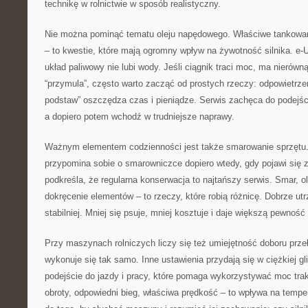
technikę w rolnictwie w sposób realistyczny.
Nie można pominąć tematu oleju napędowego. Właściwe tankowanie,
– to kwestie, które mają ogromny wpływ na żywotność silnika. e-
układ paliwowy nie lubi wody. Jeśli ciągnik traci moc, ma nierówną
“przymula”, często warto zacząć od prostych rzeczy: odpowietrze
podstaw” oszczędza czas i pieniądze. Serwis zachęca do podejści
a dopiero potem wchodź w trudniejsze naprawy.
Ważnym elementem codzienności jest także smarowanie sprzętu.
przypomina sobie o smarowniczce dopiero wtedy, gdy pojawi się z
podkreśla, że regularna konserwacja to najtańszy serwis. Smar, ole
dokręcenie elementów – to rzeczy, które robią różnicę. Dobrze ut
stabilniej. Mniej się psuje, mniej kosztuje i daje większą pewność
Przy maszynach rolniczych liczy się też umiejętność doboru prze
wykonuje się tak samo. Inne ustawienia przydają się w ciężkiej gli
podejście do jazdy i pracy, które pomaga wykorzystywać moc tra
obroty, odpowiedni bieg, właściwa prędkość – to wpływa na tempe