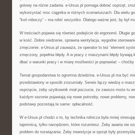
gotowy na różne zadania. e-Ursus.pl pomaga dobrać osprzęt, zroz
wykorzystać moc ciągnika w różnych scenariuszach. Dla wielu gos
“koń roboczy” – ma robić wszystko. Dlatego ważne jest, by był 
W treściach pojawia się również podejście do ergonomii. Długie go
w kość. Dobre siedzenie, sprawna wentylacja, wygodne sterowanie
zmęczenie. e-Ursus.pl zauważa, że operator to też “element syste
zmęczony, popełnia błędy. A w pracy z maszynami błędy bywają 
dbać o warunki pracy i w miarę możliwości je poprawiać – choćby
Temat gospodarstwa to ogromna dziedzina. e-Ursus.pl ma być mie
przedstawiony w sposób zrozumiały. Serwis łączy wiedzę o maszy
osprzęcie, żeby użytkownik miał poczucie, że zawsze może tu wró
każdym sezonie pojawiają się nowe potrzeby, nowe problemy, now
podstawy pozostają te same: opłacalność.
W e-Ursus.pl chodzi o to, by technika rolnicza była mniej stresują
tajemnicą, tylko narzędziem, które rozumiesz. Żeby awaria nie ozn
problem do rozwiązania. Żeby inwestycje w sprzęt były przemyśl