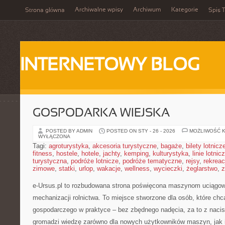
Archiwalne wpisy
Archiwum
Kategorie
Strona główna
Spis T
INTERNETOWY BLOG
GOSPODARKA WIEJSKA
POSTED BY ADMIN
POSTED ON STY - 26 - 2026
MOŻLIWOŚĆ 
WYŁĄCZONA
Tagi:
agroturystyka
,
akcesoria turystyczne
,
bagaże
,
bilety lotnicz
fitness
,
hostele
,
hotele
,
jachty
,
kemping
,
kulturystyka
,
linie lotnic
turystyczna
,
podróże lotnicze
,
podróże tematyczne
,
rejsy
,
rekreac
zimowe
,
statki
,
urlop
,
wakacje
,
wellness
,
wycieczki
,
żeglarstwo
,
z
e-Ursus.pl to rozbudowana strona poświęcona maszynom uciągo
mechanizacji rolnictwa. To miejsce stworzone dla osób, które ch
gospodarczego w praktyce – bez zbędnego nadęcia, za to z nacis
gromadzi wiedzę zarówno dla nowych użytkowników maszyn, jak 