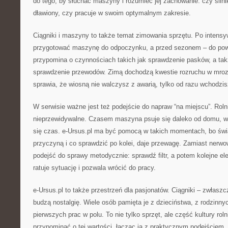
do tego, by słuchać maszyny i rozumieć jej zachowanie: czy silni
dławiony, czy pracuje w swoim optymalnym zakresie.
Ciągniki i maszyny to także temat zimowania sprzętu. Po intens
przygotować maszynę do odpoczynku, a przed sezonem – do powro
przypomina o czynnościach takich jak sprawdzenie pasków, a tak
sprawdzenie przewodów. Zimą dochodzą kwestie rozruchu w mroz
sprawia, że wiosną nie walczysz z awarią, tylko od razu wchodzis
W serwisie ważne jest też podejście do napraw “na miejscu”. Rol
nieprzewidywalne. Czasem maszyna psuje się daleko od domu, w t
się czas. e-Ursus.pl ma być pomocą w takich momentach, bo ś
przyczyną i co sprawdzić po kolei, daje przewagę. Zamiast nerw
podejść do sprawy metodycznie: sprawdź filtr, a potem kolejne el
ratuje sytuację i pozwala wrócić do pracy.
e-Ursus.pl to także przestrzeń dla pasjonatów. Ciągniki – zwłasz
budzą nostalgię. Wiele osób pamięta je z dzieciństwa, z rodzinny
pierwszych prac w polu. To nie tylko sprzęt, ale część kultury rol
przypominać o tej wartości, łącząc ją z praktycznym podejściem. B