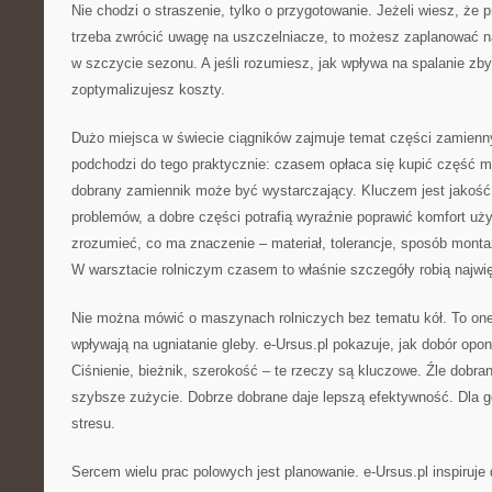
Nie chodzi o straszenie, tylko o przygotowanie. Jeżeli wiesz, że
trzeba zwrócić uwagę na uszczelniacze, to możesz zaplanować n
w szczycie sezonu. A jeśli rozumiesz, jak wpływa na spalanie zbyt
zoptymalizujesz koszty.
Dużo miejsca w świecie ciągników zajmuje temat części zamienny
podchodzi do tego praktycznie: czasem opłaca się kupić część 
dobrany zamiennik może być wystarczający. Kluczem jest jakość
problemów, a dobre części potrafią wyraźnie poprawić komfort u
zrozumieć, co ma znaczenie – materiał, tolerancje, sposób monta
W warsztacie rolniczym czasem to właśnie szczegóły robią najwi
Nie można mówić o maszynach rolniczych bez tematu kół. To on
wpływają na ugniatanie gleby. e-Ursus.pl pokazuje, jak dobór opo
Ciśnienie, bieżnik, szerokość – te rzeczy są kluczowe. Źle dob
szybsze zużycie. Dobrze dobrane daje lepszą efektywność. Dla g
stresu.
Sercem wielu prac polowych jest planowanie. e-Ursus.pl inspiruje 