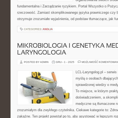
fundamentalna i Zarządzanie ryzykiem. Portal Wszystko o Pożycz
rzeczowość. Zamiast skomplikowanego języka prawniczego czy 
otrzymuje zrozumiałe wyjaśnienia, od podstaw tłumaczące, jak fu
CATEGORIES:
ANGLIA
MIKROBIOLOGIA I GENETYKA ME
LARYNGOLOGIA
POSTED BY ADMIN
GRU - 1 - 2025
MOŻLIWOŚĆ KOMENTOWAN
LCL-Laryngolog.pl – serwi
myślą o osobach dbających 
sprawdzonej wiedzy o medyc
To miejsce, w którym prakt
doświadczeniem, a skompl
medyczne są tłumaczone na
zrozumiałym dla zwykłego czytelnika. Ciekawe kategorie to: Zdro
zakaźne. Ten projekt powstał po to, aby asystować w lepszym r