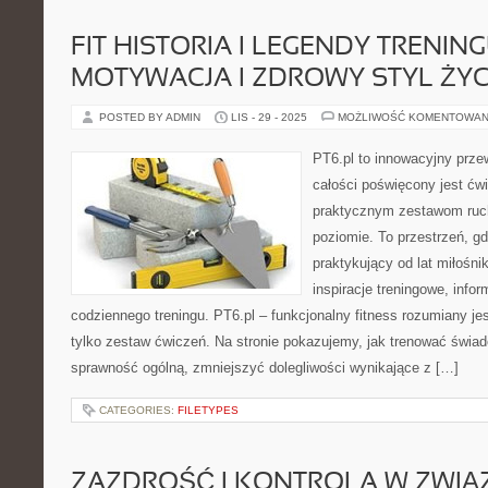
FIT HISTORIA I LEGENDY TRENING
MOTYWACJA I ZDROWY STYL ŻYC
POSTED BY ADMIN
LIS - 29 - 2025
MOŻLIWOŚĆ KOMENTOWAN
PT6.pl to innowacyjny przew
całości poświęcony jest ćw
praktycznym zestawom ruc
poziomie. To przestrzeń, gd
praktykujący od lat miłośni
inspiracje treningowe, info
codziennego treningu. PT6.pl – funkcjonalny fitness rozumiany jest 
tylko zestaw ćwiczeń. Na stronie pokazujemy, jak trenować świ
sprawność ogólną, zmniejszyć dolegliwości wynikające z […]
CATEGORIES:
FILETYPES
ZAZDROŚĆ I KONTROLA W ZWIĄZ