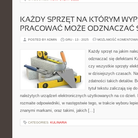
KAŻDY SPRZĘT NA KTÓRYM WY
PRACOWAĆ MOŻE ODZNACZAĆ S
POSTED BY ADMIN
GRU - 13 - 2025
MOŻLIWOŚĆ KOMENTOWA
Każdy sprzęt na jakim nal
odznaczać się defektami K
czy wszystkie sprzęty elek
w dzisiejszych czasach. N
zdatności takich detalów. 
tytuł tekstu zaliczają się 
należytych urządzeń elektronicznych użytkowanych na co dzień. 
rozmaite odpowiedniki, w następstwie tego, w trakcie wyboru lepi
znanymi markami, oraz takimi, jakich […]
CATEGORIES:
KULINARIA