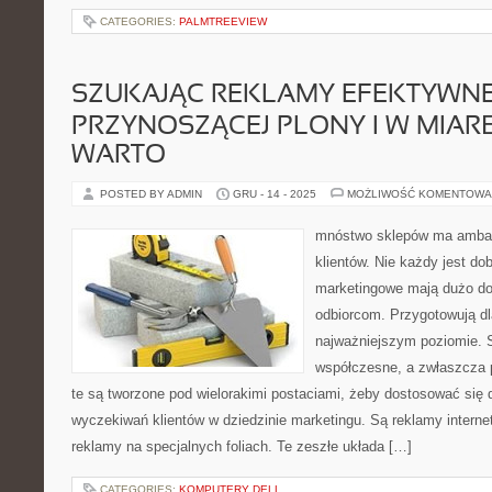
CATEGORIES:
PALMTREEVIEW
SZUKAJĄC REKLAMY EFEKTYWNE
PRZYNOSZĄCEJ PLONY I W MIARĘ
WARTO
POSTED BY ADMIN
GRU - 14 - 2025
MOŻLIWOŚĆ KOMENTOWA
mnóstwo sklepów ma amba
klientów. Nie każdy jest do
marketingowe mają dużo d
odbiorcom. Przygotowują dl
najważniejszym poziomie. S
współczesne, a zwłaszcza 
te są tworzone pod wielorakimi postaciami, żeby dostosować się
wyczekiwań klientów w dziedzinie marketingu. Są reklamy interne
reklamy na specjalnych foliach. Te zeszłe układa […]
CATEGORIES:
KOMPUTERY DELL