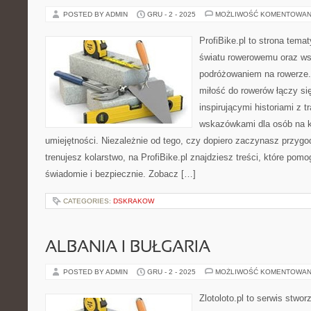
POSTED BY ADMIN
GRU - 2 - 2025
MOŻLIWOŚĆ KOMENTOWAN
ProfiBike.pl to strona tem
światu rowerowemu oraz ws
podróżowaniem na rowerze.
miłość do rowerów łączy się
inspirującymi historiami z 
wskazówkami dla osób na 
umiejętności. Niezależnie od tego, czy dopiero zaczynasz przygod
trenujesz kolarstwo, na ProfiBike.pl znajdziesz treści, które pomo
świadomie i bezpiecznie. Zobacz […]
CATEGORIES:
DSKRAKOW
ALBANIA I BUŁGARIA
POSTED BY ADMIN
GRU - 2 - 2025
MOŻLIWOŚĆ KOMENTOWAN
Zlotoloto.pl to serwis stwo