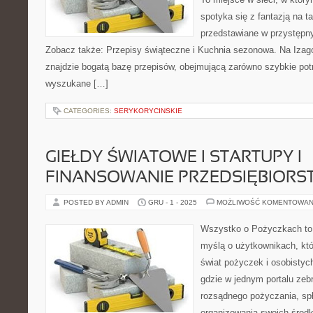
spotyka się z fantazją na t
przedstawiane w przystępn
Zobacz także: Przepisy świąteczne i Kuchnia sezonowa. Na Izago
znajdzie bogatą bazę przepisów, obejmującą zarówno szybkie potra
wyszukane […]
CATEGORIES:
SERYKORYCINSKIE
GIEŁDY ŚWIATOWE I STARTUPY I
FINANSOWANIE PRZEDSIĘBIORS
POSTED BY ADMIN
GRU - 1 - 2025
MOŻLIWOŚĆ KOMENTOWAN
Wszystko o Pożyczkach to s
myślą o użytkownikach, któ
świat pożyczek i osobistych
gdzie w jednym portalu zeb
rozsądnego pożyczania, sp
organizowania swoich środ