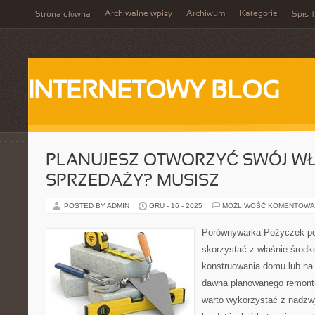
Archiwalne wpisy
Archiwum
Kategorie
Strona główna
Spis T
INTERNETOWY BLOG
PLANUJESZ OTWORZYĆ SWÓJ W
SPRZEDAŻY? MUSISZ
POSTED BY ADMIN
GRU - 16 - 2025
MOŻLIWOŚĆ KOMENTOWA
Porównywarka Pożyczek p
skorzystać z właśnie środ
konstruowania domu lub na
dawna planowanego remontu
warto wykorzystać z nadzw