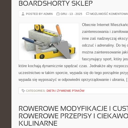
BOARDSHORTY SKLEP
POSTED BY ADMIN
GRU - 13 - 2025
MOŻLIWOŚĆ KOMENTOWA
Obecnie Internet Mieszkańc
zainteresowania i zamiłowan
inne zaś nadzwyczaj ekscyt
odczuć i adrenaliny. Do tej 
można zainteresowanie jaki
fascynujący sport, który je
które kochają dynamicznie spędzać czas. Jednakże aby rozpoczą
uczestnictwo w takim sporcie, wypada się do tego porządnie prz
wypada się wyposażyć w odpowiedni oprzyrządowanie i ubrania, 
CATEGORIES:
DIETA I ŻYWIENIE PTAKÓW
ROWEROWE MODYFIKACJE I CUST
ROWEROWE PRZEPISY I CIEKAWO
KULINARNE