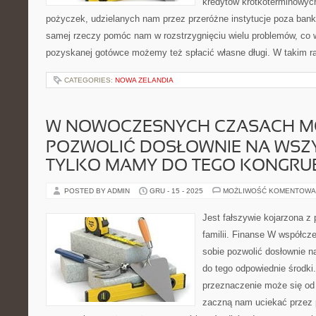
kredytów krótkoterminowyc
pożyczek, udzielanych nam przez przeróżne instytucje poza ban
samej rzeczy pomóc nam w rozstrzygnięciu wielu problemów, co wi
pozyskanej gotówce możemy też spłacić własne długi. W takim r
CATEGORIES:
NOWA ZELANDIA
W NOWOCZESNYCH CZASACH M
POZWOLIĆ DOSŁOWNIE NA WSZY
TYLKO MAMY DO TEGO KONGRU
POSTED BY ADMIN
GRU - 15 - 2025
MOŻLIWOŚĆ KOMENTOWA
Jest fałszywie kojarzona z
familii. Finanse W współ
sobie pozwolić dosłownie n
do tego odpowiednie środki
przeznaczenie może się od 
zaczną nam uciekać przez 