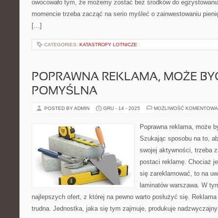
owocowało tym, że możemy zostać bez środków do egzystowani
momencie trzeba zacząć na serio myśleć o zainwestowaniu pienięd
[…]
CATEGORIES:
KATASTROFY LOTNICZE
POPRAWNA REKLAMA, MOŻE BY
POMYŚLNA
POSTED BY ADMIN
GRU - 14 - 2025
MOŻLIWOŚĆ KOMENTOWA
Poprawna reklama, może by
Szukając sposobu na to, a
swojej aktywności, trzeba 
postaci reklamę. Chociaż j
się zareklamować, to na uw
laminatów warszawa. W tym 
najlepszych ofert, z której na pewno warto posłużyć się. Reklama
trudna. Jednostka, jaka się tym zajmuje, produkuje nadzwyczajny 