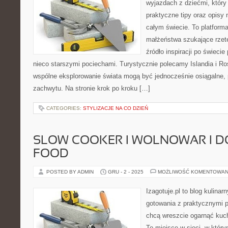
wyjazdach z dziećmi, który
praktyczne tipy oraz opisy 
całym świecie. To platform
małżeństwa szukające rzete
źródło inspiracji po świeci
nieco starszymi pociechami. Turystycznie polecamy Islandia i Ros
wspólne eksplorowanie świata mogą być jednocześnie osiągalne, 
zachwytu. Na stronie krok po kroku […]
CATEGORIES:
STYLIZACJE NA CO DZIEŃ
SLOW COOKER I WOLNOWAR I 
FOOD
POSTED BY ADMIN
GRU - 2 - 2025
MOŻLIWOŚĆ KOMENTOWAN
Izagotuje.pl to blog kulinar
gotowania z praktycznymi p
chcą wreszcie ogarnąć kuc
To miejsce w sieci, w któr