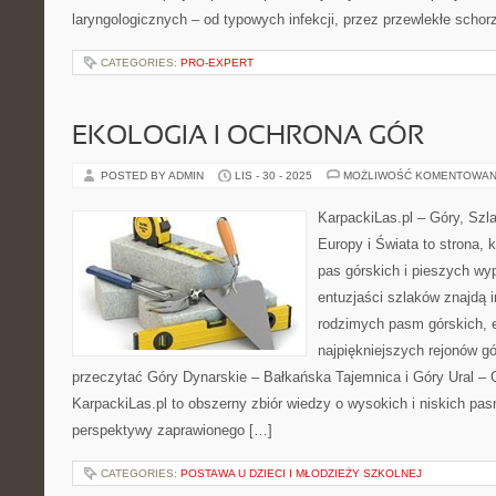
laryngologicznych – od typowych infekcji, przez przewlekłe schor
CATEGORIES:
PRO-EXPERT
EKOLOGIA I OCHRONA GÓR
POSTED BY ADMIN
LIS - 30 - 2025
MOŻLIWOŚĆ KOMENTOWAN
KarpackiLas.pl – Góry, Szl
Europy i Świata to strona, 
pas górskich i pieszych wyp
entuzjaści szlaków znajdą i
rodzimych pasm górskich, 
najpiękniejszych rejonów gó
przeczytać Góry Dynarskie – Bałkańska Tajemnica i Góry Ural – 
KarpackiLas.pl to obszerny zbiór wiedzy o wysokich i niskich pa
perspektywy zaprawionego […]
CATEGORIES:
POSTAWA U DZIECI I MŁODZIEŻY SZKOLNEJ