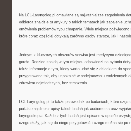
Na LCL-Laryngolog.pl omawiane są najważniejsze zagadnienia do
odbiorca znajdzie tu artykuły o takich tematach jak zapalenie uc
omówienia problemów typu chrapanie. Wiele miejsca poświęcon
które coraz częściej dotykają zarówno osoby starsze, jak i nastol
Jednym z kluczowych obszarów serwisu jest medycyna dziecięca 
gardła. Rodzice znajdą w tym miejscu odpowiedzi na pytania doty
także informacje o tym, kiedy warto udać się z dzieckiem do specj
przygotowane tak, aby uspokajać w podejmowaniu codziennych d
zdrowiem najmłodszych, bez straszenia.
LCL-Laryngolog.pl to także przewodnik po badaniach, które częs
portalu znajdziesz opisy takich badań jak audiometria oraz wyjaś
laryngoskopia. Każde z tych badań jest opisane w sposób przyst
czego służy, jak się do niego przygotować i czego można się po 