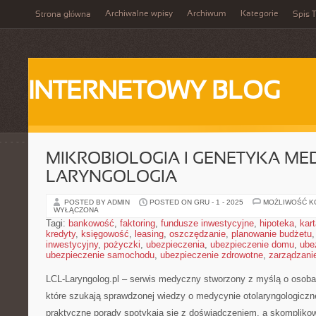
Archiwalne wpisy
Archiwum
Kategorie
Strona główna
Spis T
INTERNETOWY BLOG
MIKROBIOLOGIA I GENETYKA ME
LARYNGOLOGIA
POSTED BY ADMIN
POSTED ON GRU - 1 - 2025
MOŻLIWOŚĆ 
WYŁĄCZONA
Tagi:
bankowość
,
faktoring
,
fundusze inwestycyjne
,
hipoteka
,
kar
kredyty
,
księgowość
,
leasing
,
oszczędzanie
,
planowanie budżetu
inwestycyjny
,
pożyczki
,
ubezpieczenia
,
ubezpieczenie domu
,
ube
ubezpieczenie samochodu
,
ubezpieczenie zdrowotne
,
zarządzani
LCL-Laryngolog.pl – serwis medyczny stworzony z myślą o osoba
które szukają sprawdzonej wiedzy o medycynie otolaryngologiczn
praktyczne porady spotykają się z doświadczeniem, a skomplik