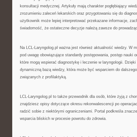
konsultacji medycznej. Artykuły mają charakter pogłębiający wied
zrozumieniu zaleceń lekarskich oraz przygotowaniu się do diagnost
użytkownik może lepiej interpretować przekazane informacje, za
świadomość, że ostateczne decyzje należą zawsze do prowadząc
Na LCL-Laryngolog.pl ważna jest również aktualność wiedzy. W m
pod uwagę obowiązujące standardy postępowania, postęp nauki o
które mogą wspierać diagnostykę i leczenie w laryngologii. Dzięki
dynamiczną bazą wiedzy, która może być wsparciem do dalszego
związanych z profilaktyką.
LCL-Laryngolog.pl to także przewodnik dla osób, które żyją z cho
znajdziesz opisy dotyczące okresu rekonwalescencji po operacja
radzić sobie z niektórymi ograniczeniami. Portal podkreśla znaczen
wsparcia bliskich w procesie powrotu do zdrowia.