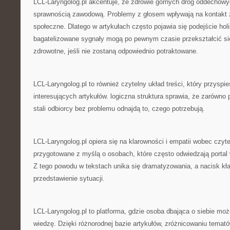
LCL-Laryngolog.pl akcentuje, że zdrowie górnych dróg oddechowy
sprawnością zawodową. Problemy z głosem wpływają na kontakt z
społeczne. Dlatego w artykułach często pojawia się podejście hol
bagatelizowane sygnały mogą po pewnym czasie przekształcić si
zdrowotne, jeśli nie zostaną odpowiednio potraktowane.
LCL-Laryngolog.pl to również czytelny układ treści, który przyspi
interesujących artykułów. logiczna struktura sprawia, że zarówno p
stali odbiorcy bez problemu odnajdą to, czego potrzebują.
LCL-Laryngolog.pl opiera się na klarowności i empatii wobec czyte
przygotowane z myślą o osobach, które często odwiedzają porta
Z tego powodu w tekstach unika się dramatyzowania, a nacisk kła
przedstawienie sytuacji.
LCL-Laryngolog.pl to platforma, gdzie osoba dbająca o siebie m
wiedzę. Dzięki różnorodnej bazie artykułów, zróżnicowaniu temat