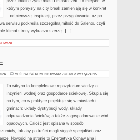
przez lokalne życie miast i miasteczek. To miejsce, w
którym pomysły na city break zamieniają się w konkret
– od pierwszej inspiracji, przez przygotowania, aż po
a serwisu podkreśla szczególną miłość do Salento, czyli
ale klimat strony wykracza szerzej: […]
OROWANE
E
PRAWO
2026
MOŻLIWOŚĆ KOMENTOWANIA
ZOSTAŁA WYŁĄCZONA
I
DOTACJE
Ta witryna to kompleksowe repozytorium wiedzy o
inżynierii wodnej oraz gospodarce ściekowej. Skupia się
na tym, co w praktyce projektuje się w miastach i
gminach: układy dystrybucji wody, układy
odprowadzania ścieków, a także zagospodarowanie wód
opadowych. Całość jest opisana w sposób
zumiały, tak aby po treści mogli sięgać specjaliści oraz
anżę. Nowości na stronie to Energetyka Odnawialna i