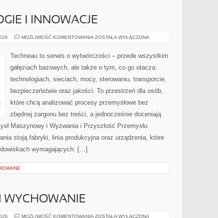
IE I INNOWACJE
NOWE
2026
MOŻLIWOŚĆ KOMENTOWANIA
ZOSTAŁA WYŁĄCZONA
TECHNOLOGIE
I
INNOWACJE
Techneau to serwis o wytwórczości – przede wszystkim
gałęziach bazowych, ale także o tym, co go otacza:
technologiach, sieciach, mocy, sterowaniu, transporcie,
bezpieczeństwie oraz jakości. To przestrzeń dla osób,
które chcą analizować procesy przemysłowe bez
zbędnej żargonu bez treści, a jednocześnie doceniają
mysł Maszynowy i Wyzwania i Przyszłość Przemysłu
ia stoją fabryki, linia produkcyjna oraz urządzenia, które
rodowiskach wymagających: […]
OROWANE
 I WYCHOWANIE
RODZICIELSTWO
2026
MOŻLIWOŚĆ KOMENTOWANIA
ZOSTAŁA WYŁĄCZONA