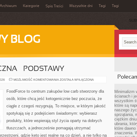
Archiwum
Kategorie
Wszystkie dni
Tagi
Tagi
Spis Treści
SUB
Y BLOG
CZNA – PODSTAWY
Poleca
DIETA
2026
MOŻLIWOŚĆ KOMENTOWANIA
ZOSTAŁA WYŁĄCZONA
KETOGENICZNA
–
PODSTAWY
FoodForce to centrum zakupów low carb stworzony dla
Minimalizm 
ścianach i j
osób, które chcą jeść ketogenicznie bez poczucia, że
wszystkim ś
które są nap
ciągle z czegoś rezygnują. To miejsce, w którym jakość
naszego życ
spotykają się z podejściem świadomym: wybierasz
sprzątania, 
ciężkim dniu
produkty, które wspierają styl życia oparty na dobrych
ubrania, któ
tłuszczach, a jednocześnie pomagają utrzymać
które dawno 
znaczenia. W
zestrzeni, gdzie keto jest realne na co dzień, a nie tylko na