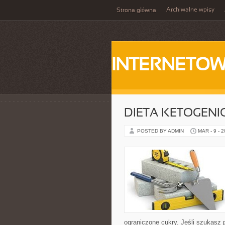
Archiwalne wpisy
Strona główna
INTERNETOW
DIETA KETOGENI
POSTED BY ADMIN
MAR - 9 - 
ograniczone cukry. Jeśli szukasz pr