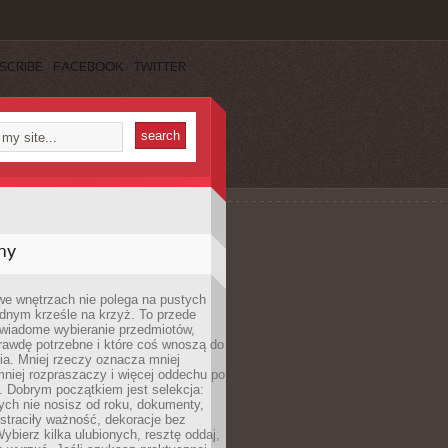
SCRIBE
FACEBOOK
TWITTER
my
we wnętrzach nie polega na pustych
ednym krześle na krzyż. To przede
wiadome wybieranie przedmiotów,
rawdę potrzebne i które coś wnoszą do
ia. Mniej rzeczy oznacza mniej
mniej rozpraszaczy i więcej oddechu po
. Dobrym początkiem jest selekcja:
rych nie nosisz od roku, dokumenty,
straciły ważność, dekoracje bez
ybierz kilka ulubionych, resztę oddaj,