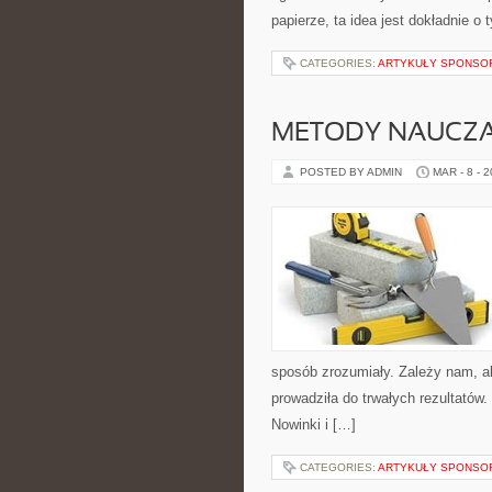
papierze, ta idea jest dokładnie o
CATEGORIES:
ARTYKUŁY SPONS
METODY NAUCZA
POSTED BY ADMIN
MAR - 8 - 
sposób zrozumiały. Zależy nam, ab
prowadziła do trwałych rezultatów.
Nowinki i […]
CATEGORIES:
ARTYKUŁY SPONS