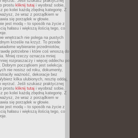
o wyrzuć. Jeśli szukasz praktycznej
po prostu
kliknij tutaj
i wyobraź sobie,
z po kolei każdą zbędną kategorię. Z
ażysz, że wraz z porządkiem w
awia się porządek w głowie.
ie jest modą – to sposób na życie z
ścią hałasu i większą ilością tego, co
oje.
we wnętrzach nie polega na pustych
ednym krześle na krzyż. To przede
wiadome wybieranie przedmiotów,
rawdę potrzebne i które coś wnoszą do
ia. Mniej rzeczy oznacza mniej
mniej rozpraszaczy i więcej oddechu po
. Dobrym początkiem jest selekcja:
rych nie nosisz od roku, dokumenty,
straciły ważność, dekoracje bez
ybierz kilka ulubionych, resztę oddaj,
o wyrzuć. Jeśli szukasz praktycznej
po prostu
kliknij tutaj
i wyobraź sobie,
z po kolei każdą zbędną kategorię. Z
ażysz, że wraz z porządkiem w
awia się porządek w głowie.
ie jest modą – to sposób na życie z
ścią hałasu i większą ilością tego, co
oje.