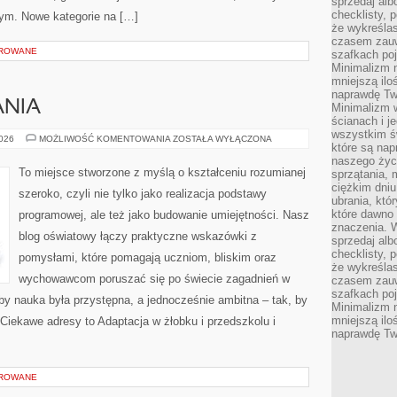
sprzedaj alb
checklisty, 
 tym. Nowe kategorie na […]
że wykreślas
czasem zauw
OROWANE
szafkach poj
Minimalizm n
mniejszą ilo
naprawdę Tw
NIA
Minimalizm 
ścianach i j
wszystkim ś
METODY
2026
MOŻLIWOŚĆ KOMENTOWANIA
ZOSTAŁA WYŁĄCZONA
które są nap
NAUCZANIA
naszego życ
To miejsce stworzone z myślą o kształceniu rozumianej
sprzątania, 
ciężkim dniu
szeroko, czyli nie tylko jako realizacja podstawy
ubrania, któ
które dawno 
programowej, ale też jako budowanie umiejętności. Nasz
znaczenia. W
blog oświatowy łączy praktyczne wskazówki z
sprzedaj alb
checklisty, 
pomysłami, które pomagają uczniom, bliskim oraz
że wykreślas
wychowawcom poruszać się po świecie zagadnień w
czasem zauw
szafkach poj
y nauka była przystępna, a jednocześnie ambitna – tak, by
Minimalizm n
mniejszą ilo
 Ciekawe adresy to Adaptacja w żłobku i przedszkolu i
naprawdę Tw
OROWANE