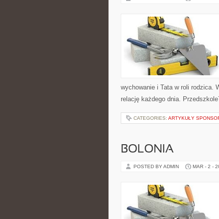
wychowanie i Tata w roli rodzica. 
relację każdego dnia. Przedszkole
CATEGORIES:
ARTYKUŁY SPONS
BOLONIA
POSTED BY ADMIN
MAR - 2 - 