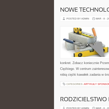
NOWE TECHNOLOG
POSTED BY ADMIN
MAR - 8 - 
konkret. Zobacz koniecznie Prze
Ciężkiego. W centrum zainteresowan
robią ciężki kawałek zadania w ś
CATEGORIES:
ARTYKUŁY SPONS
RODZICIELSTWO
POSTED BY ADMIN
MAR - 6 - 