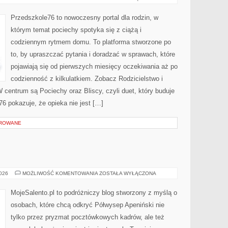
I
WYCHOWANIE
Przedszkole76 to nowoczesny portal dla rodzin, w
którym temat pociechy spotyka się z ciążą i
codziennym rytmem domu. To platforma stworzone po
to, by upraszczać pytania i doradzać w sprawach, które
pojawiają się od pierwszych miesięcy oczekiwania aż po
codzienność z kilkulatkiem. Zobacz Rodzicielstwo i
W centrum są Pociechy oraz Bliscy, czyli duet, który buduje
76 pokazuje, że opieka nie jest […]
OROWANE
BOLONIA
2026
MOŻLIWOŚĆ KOMENTOWANIA
ZOSTAŁA WYŁĄCZONA
MojeSalento.pl to podróżniczy blog stworzony z myślą o
osobach, które chcą odkryć Półwysep Apeniński nie
tylko przez pryzmat pocztówkowych kadrów, ale też