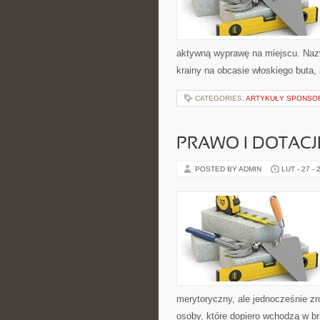
aktywną wyprawę na miejscu. Nazw
krainy na obcasie włoskiego buta, 
CATEGORIES:
ARTYKUŁY SPONS
PRAWO I DOTACJ
POSTED BY ADMIN
LUT - 27 - 
merytoryczny, ale jednocześnie zro
osoby, które dopiero wchodzą w br