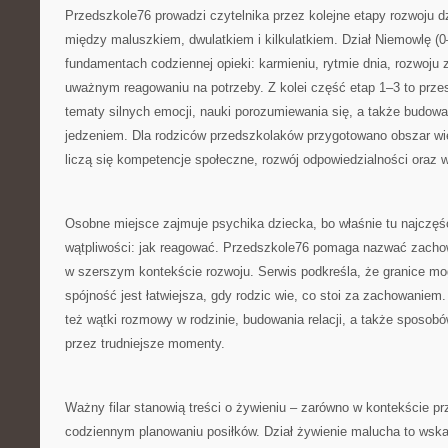
Przedszkole76 prowadzi czytelnika przez kolejne etapy rozwoju d
między maluszkiem, dwulatkiem i kilkulatkiem. Dział Niemowlę (0
fundamentach codziennej opieki: karmieniu, rytmie dnia, rozwoju z
uważnym reagowaniu na potrzeby. Z kolei część etap 1–3 to przest
tematy silnych emocji, nauki porozumiewania się, a także budo
jedzeniem. Dla rodziców przedszkolaków przygotowano obszar wi
liczą się kompetencje społeczne, rozwój odpowiedzialności oraz w
Osobne miejsce zajmuje psychika dziecka, bo właśnie tu najczęśc
wątpliwości: jak reagować. Przedszkole76 pomaga nazwać zachow
w szerszym kontekście rozwoju. Serwis podkreśla, że granice mo
spójność jest łatwiejsza, gdy rodzic wie, co stoi za zachowaniem.
też wątki rozmowy w rodzinie, budowania relacji, a także sposo
przez trudniejsze momenty.
Ważny filar stanowią treści o żywieniu – zarówno w kontekście pr
codziennym planowaniu posiłków. Dział żywienie malucha to wsk