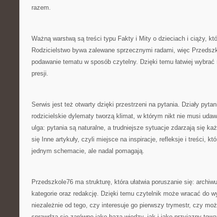
razem.
Ważną warstwą są treści typu Fakty i Mity o dzieciach i ciąży, kt
Rodzicielstwo bywa zalewane sprzecznymi radami, więc Przedszko
podawanie tematu w sposób czytelny. Dzięki temu łatwiej wybrać 
presji.
Serwis jest też otwarty dzięki przestrzeni na pytania. Działy pytan
rodzicielskie dylematy tworzą klimat, w którym nikt nie musi uda
ulga: pytania są naturalne, a trudniejsze sytuacje zdarzają się k
się Inne artykuły, czyli miejsce na inspiracje, refleksje i treści, k
jednym schemacie, ale nadal pomagają.
Przedszkole76 ma strukturę, która ułatwia poruszanie się: archiw
kategorie oraz redakcję. Dzięki temu czytelnik może wracać do w
niezależnie od tego, czy interesuje go pierwszy trymestr, czy moż
sprawdza się zarówno jako baza wiedzy, jak i jako przyjazny towa