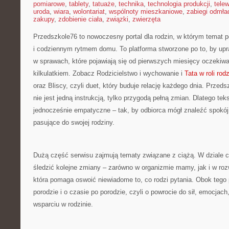
pomiarowe
,
tablety
,
tatuaże
,
technika
,
technologia produkcji
,
telew
uroda
,
wiara
,
wolontariat
,
wspólnoty mieszkaniowe
,
zabiegi odmła
zakupy
,
zdobienie ciała
,
związki
,
zwierzęta
Przedszkole76 to nowoczesny portal dla rodzin, w którym temat p
i codziennym rytmem domu. To platforma stworzone po to, by upr
w sprawach, które pojawiają się od pierwszych miesięcy oczekiw
kilkulatkiem. Zobacz Rodzicielstwo i wychowanie i
Tata w roli rod
oraz Bliscy, czyli duet, który buduje relację każdego dnia. Przed
nie jest jedną instrukcją, tylko przygodą pełną zmian. Dlatego tek
jednocześnie empatyczne – tak, by odbiorca mógł znaleźć spokój
pasujące do swojej rodziny.
Dużą część serwisu zajmują tematy związane z ciążą. W dziale 
śledzić kolejne zmiany – zarówno w organizmie mamy, jak i w roz
która pomaga oswoić niewiadome to, co rodzi pytania. Obok tego p
porodzie i o czasie po porodzie, czyli o powrocie do sił, emocjach,
wsparciu w rodzinie.