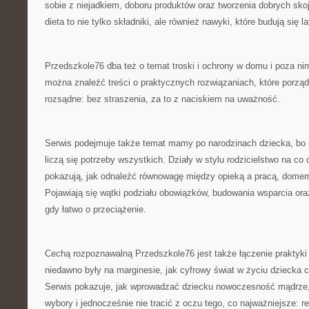
sobie z niejadkiem, doboru produktów oraz tworzenia dobrych sko
dieta to nie tylko składniki, ale również nawyki, które budują się l
Przedszkole76 dba też o temat troski i ochrony w domu i poza n
można znaleźć treści o praktycznych rozwiązaniach, które porząd
rozsądne: bez straszenia, za to z naciskiem na uważność.
Serwis podejmuje także temat mamy po narodzinach dziecka, bo 
liczą się potrzeby wszystkich. Działy w stylu rodzicielstwo na c
pokazują, jak odnaleźć równowagę między opieką a pracą, domem
Pojawiają się wątki podziału obowiązków, budowania wsparcia ora
gdy łatwo o przeciążenie.
Cechą rozpoznawalną Przedszkole76 jest także łączenie praktyki
niedawno były na marginesie, jak cyfrowy świat w życiu dziecka 
Serwis pokazuje, jak wprowadzać dziecku nowoczesność mądrze
wybory i jednocześnie nie tracić z oczu tego, co najważniejsze: r