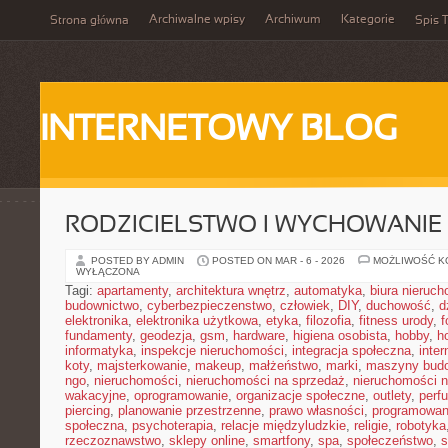
Archiwalne wpisy
Archiwum
Kategorie
Strona główna
Spis T
INTERNETOWY BLOG
RODZICIELSTWO I WYCHOWANIE
POSTED BY ADMIN
POSTED ON MAR - 6 - 2026
MOŻLIWOŚĆ 
WYŁĄCZONA
Tagi:
apartamenty
,
architektura wnętrz
,
automatyka
,
biura nieruc
budownictwo
,
cyberbezpieczenstwo
,
człowiek
,
DIY
,
duchowość
,
d
elektronika
,
elektronika użytkowa
,
etyka
,
filozofia
,
fitness urody
,
f
fundamenty
,
geodezja
,
gsm
,
hardware
,
higiena osobista
,
hobby
,
h
informatyka
,
inspekcje nieruchomości
,
integracja społeczna
,
inter
koty
,
majsterkowanie
,
makeup
,
małżeństwo
,
marki
,
maszyny bud
ngo
,
nieruchomości
,
nieruchomości na sprzedaż
,
nieruchomości 
wakacyjne
,
oprogramowanie
,
organizacje społeczne
,
outlety
,
perf
piercing
,
planowanie przestrzenne
,
prawo własności
,
programowan
społeczna
,
psychoterapia
,
relacje międzyludzkie
,
religie
,
robotyka
rzeczoznawstwo
,
sklepy online
,
smartfony
,
spa
,
społeczeństwo
,
s