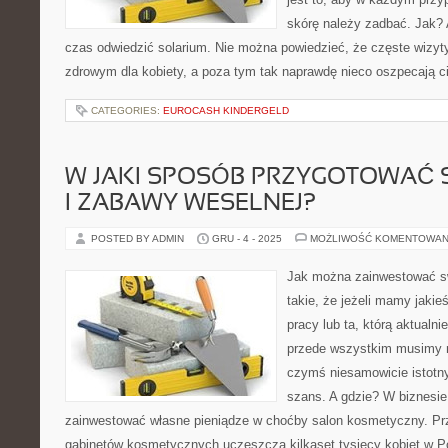
skórę należy zadbać. Jak? 
czas odwiedzić solarium. Nie można powiedzieć, że częste wizyt
zdrowym dla kobiety, a poza tym tak naprawdę nieco oszpecają c
CATEGORIES:
EUROCASH KINDERGELD
W JAKI SPOSÓB PRZYGOTOWAĆ 
I ZABAWY WESELNEJ?
POSTED BY ADMIN
GRU - 4 - 2025
MOŻLIWOŚĆ KOMENTOWAN
Jak można zainwestować sw
takie, że jeżeli mamy jakie
pracy lub ta, którą aktualn
przede wszystkim musimy m
czymś niesamowicie istotn
szans. A gdzie? W biznesie!
zainwestować własne pieniądze w choćby salon kosmetyczny. Prz
gabinetów kosmetycznych uczęszcza kilkaset tysięcy kobiet w P