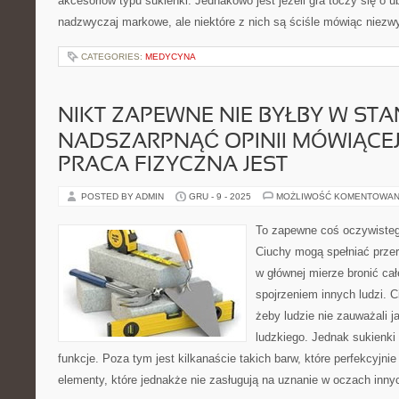
akcesoriów typu sukienki. Jednakowo jest jeżeli gra toczy się o ub
nadzwyczaj markowe, ale niektóre z nich są ściśle mówiąc niezw
CATEGORIES:
MEDYCYNA
NIKT ZAPEWNE NIE BYŁBY W STA
NADSZARPNĄĆ OPINII MÓWIĄCEJ 
PRACA FIZYCZNA JEST
POSTED BY ADMIN
GRU - 9 - 2025
MOŻLIWOŚĆ KOMENTOWAN
To zapewne coś oczywisteg
Ciuchy mogą spełniać przer
w głównej mierze bronić cał
spojrzeniem innych ludzi. C
żeby ludzie nie zauważali ja
ludzkiego. Jednak sukienki
funkcje. Poza tym jest kilkanaście takich barw, które perfekcyjnie
elementy, które jednakże nie zasługują na uznanie w oczach innyc