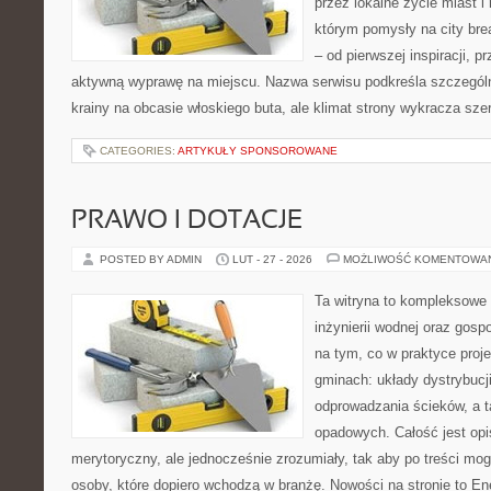
przez lokalne życie miast i
którym pomysły na city bre
– od pierwszej inspiracji, 
aktywną wyprawę na miejscu. Nazwa serwisu podkreśla szczególną
krainy na obcasie włoskiego buta, ale klimat strony wykracza szer
CATEGORIES:
ARTYKUŁY SPONSOROWANE
PRAWO I DOTACJE
POSTED BY ADMIN
LUT - 27 - 2026
MOŻLIWOŚĆ KOMENTOWA
Ta witryna to kompleksowe 
inżynierii wodnej oraz gosp
na tym, co w praktyce proje
gminach: układy dystrybucj
odprowadzania ścieków, a 
opadowych. Całość jest op
merytoryczny, ale jednocześnie zrozumiały, tak aby po treści mogl
osoby, które dopiero wchodzą w branżę. Nowości na stronie to En