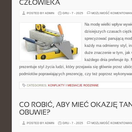
CZŁOWIEKA
POSTED BY ADMIN
GRU - 7 - 2025
MOŻLIWOŚĆ KOMENTOWAN
Na modę wielki wpływ wywie
dzisiejszych czasach ciężk
sprecyzować panującą modę
każdy ma odmienny styl, in
duże znaczenie w tym, jak 
każdego dnia preferuje itp
prezentuje styl życia ludzi, który przejawia się głównie przez ubi
podmiotów poprawiających prezencję, czy też poprzez wykonywanie
CATEGORIES:
KONFLIKTY I MEDIACJE RODZINNE
CO ROBIĆ, ABY MIEĆ OKAZJĘ TAN
OBUWIE?
POSTED BY ADMIN
GRU - 7 - 2025
MOŻLIWOŚĆ KOMENTOWAN