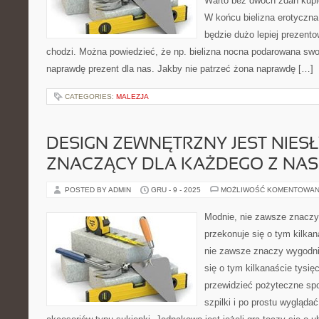
Warto bez dwóch zdań kupić
W końcu bielizna erotyczn
będzie dużo lepiej prezentow
chodzi. Można powiedzieć, że np. bielizna nocna podarowana swoj
naprawdę prezent dla nas. Jakby nie patrzeć żona naprawdę […]
CATEGORIES:
MALEZJA
DESIGN ZEWNĘTRZNY JEST NIES
ZNACZĄCY DLA KAŻDEGO Z NAS
POSTED BY ADMIN
GRU - 9 - 2025
MOŻLIWOŚĆ KOMENTOWAN
Modnie, nie zawsze znaczy
przekonuje się o tym kilkan
nie zawsze znaczy wygodni
się o tym kilkanaście tysię
przewidzieć pożyteczne spo
szpilki i po prostu wygląd