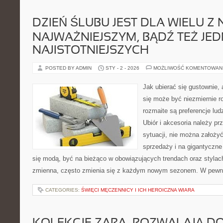
DZIEŃ ŚLUBU JEST DLA WIELU Z 
NAJWAŻNIEJSZYM, BĄDŹ TEŻ JE
NAJISTOTNIEJSZYCH
POSTED BY ADMIN
STY - 2 - 2026
MOŻLIWOŚĆ KOMENTOWAN
Jak ubierać się gustownie, 
się może być niezmiernie ro
rozmaite są preferencje lud
Ubiór i akcesoria należy p
sytuacji, nie można założy
sprzedaży i na gigantyczne
się modą, być na bieżąco w obowiązujących trendach oraz stylach
zmienna, często zmienia się z każdym nowym sezonem. W pewn
CATEGORIES:
ŚWIĘCI MĘCZENNICY I ICH HEROICZNA WIARA