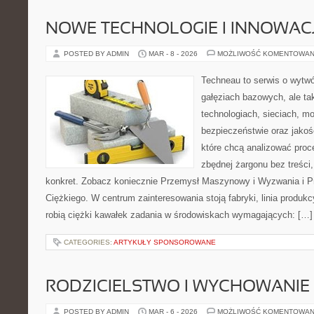
NOWE TECHNOLOGIE I INNOWAC
POSTED BY ADMIN
MAR - 8 - 2026
MOŻLIWOŚĆ KOMENTOWAN
Techneau to serwis o wytw
gałęziach bazowych, ale ta
technologiach, sieciach, mo
bezpieczeństwie oraz jakośc
które chcą analizować pro
zbędnej żargonu bez treści,
konkret. Zobacz koniecznie Przemysł Maszynowy i Wyzwania i P
Ciężkiego. W centrum zainteresowania stoją fabryki, linia produkc
robią ciężki kawałek zadania w środowiskach wymagających: […]
CATEGORIES:
ARTYKUŁY SPONSOROWANE
RODZICIELSTWO I WYCHOWANIE
POSTED BY ADMIN
MAR - 6 - 2026
MOŻLIWOŚĆ KOMENTOWAN