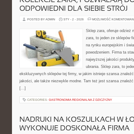
KOLEKCJE ZARA, POZWALAJĄ D
ODPOWIEDNI DLA SIEBIE STRÓJ
POSTED BY ADMIN
STY - 2 - 2026
MOŻLIWOŚĆ KOMENTOWAN
Sklep zara, oferuje odzież 
zara, to jeden ze sklepów fi
na rynku europejskim i św
powodzeniem. Firma ta sta
najwyższej jakości produkty
ubrania. Sklep zara, to jede
ekskluzywnych sklepów tej firmy, w jakim istnieje szansa znaleźć
jakości, ale także niezwykle modne. Tam też jest szansa znaleźć 
[…]
CATEGORIES:
GASTRONOMIA REGIONALNA Z DZICZYZNY
NADRUKI NA KOSZULKACH W ŁO
WYKONUJE DOSKONAŁA FIRMA