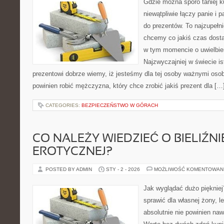
Gdzie można sporo taniej k
niewątpliwie łączy panie i p
do prezentów. To najzupełn
chcemy co jakiś czas dosta
w tym momencie o uwielbien
Najzwyczajniej w świecie ist
prezentowi dobrze wiemy, iż jesteśmy dla tej osoby ważnymi oso
powinien robić mężczyzna, który chce zrobić jakiś prezent dla […
CATEGORIES:
BEZPIECZEŃSTWO W GÓRACH
CO NALEŻY WIEDZIEĆ O BIELIŹNI
EROTYCZNEJ?
POSTED BY ADMIN
STY - 2 - 2026
MOŻLIWOŚĆ KOMENTOWAN
Jak wyglądać dużo piękniej
sprawić dla własnej żony, l
absolutnie nie powinien na