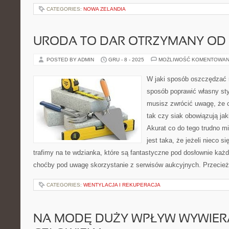
CATEGORIES:
NOWA ZELANDIA
URODA TO DAR OTRZYMANY OD
POSTED BY ADMIN
GRU - 8 - 2025
MOŻLIWOŚĆ KOMENTOWAN
W jaki sposób oszczędzać 
sposób poprawić własny sty
musisz zwrócić uwagę, że c
tak czy siak obowiązują jak
Akurat co do tego trudno m
jest taka, że jeżeli nieco s
trafimy na te wdzianka, które są fantastyczne pod dosłownie 
choćby pod uwagę skorzystanie z serwisów aukcyjnych. Przecież
CATEGORIES:
WENTYLACJA I REKUPERACJA
NA MODĘ DUŻY WPŁYW WYWIERA