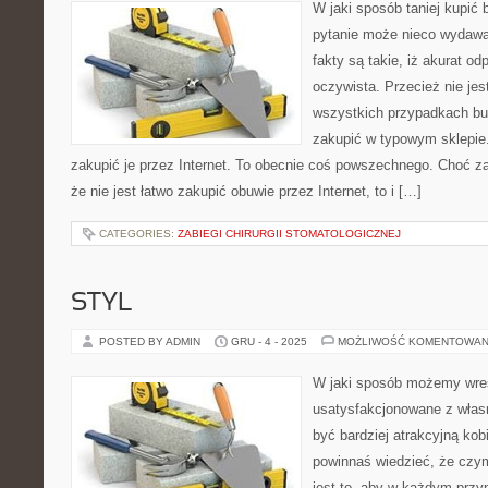
W jaki sposób taniej kupić
pytanie może nieco wydawa
fakty są takie, iż akurat od
oczywista. Przecież nie jes
wszystkich przypadkach bu
zakupić w typowym sklepie
zakupić je przez Internet. To obecnie coś powszechnego. Choć
że nie jest łatwo zakupić obuwie przez Internet, to i […]
CATEGORIES:
ZABIEGI CHIRURGII STOMATOLOGICZNEJ
STYL
POSTED BY ADMIN
GRU - 4 - 2025
MOŻLIWOŚĆ KOMENTOWAN
W jaki sposób możemy wre
usatysfakcjonowane z włas
być bardziej atrakcyjną kob
powinnaś wiedzieć, że cz
jest to, aby w każdym przy