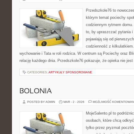
Przedszkole76 to nowoczesn
którym temat pociechy spot
codziennym rytmem domu. T
to, by upraszczać pytania 
pojawiają się od pierwszyc
codzienność z kilkulatkiem
wychowanie i Tata w roli rodzica. W centrum są Pociechy oraz Blis
relację każdego dnia. Przedszkole76 pokazuje, że opieka nie jest
CATEGORIES:
ARTYKUŁY SPONSOROWANE
BOLONIA
POSTED BY ADMIN
MAR - 2 - 2026
MOŻLIWOŚĆ KOMENTOWAN
MojeSalento.pl to podróżni
osobach, które chcą odkryć
tylko przez pryzmat pocztó