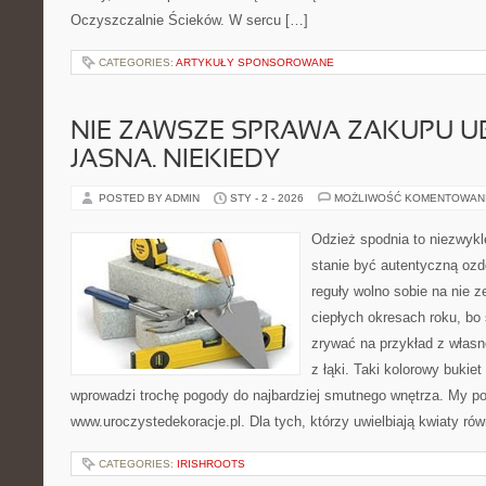
Oczyszczalnie Ścieków. W sercu […]
CATEGORIES:
ARTYKUŁY SPONSOROWANE
NIE ZAWSZE SPRAWA ZAKUPU UB
JASNA. NIEKIEDY
POSTED BY ADMIN
STY - 2 - 2026
MOŻLIWOŚĆ KOMENTOWAN
Odzież spodnia to niezwykl
stanie być autentyczną ozd
reguły wolno sobie na nie 
ciepłych okresach roku, bo
zrywać na przykład z własn
z łąki. Taki kolorowy bukie
wprowadzi trochę pogody do najbardziej smutnego wnętrza. My p
www.uroczystedekoracje.pl. Dla tych, którzy uwielbiają kwiaty ró
CATEGORIES:
IRISHROOTS