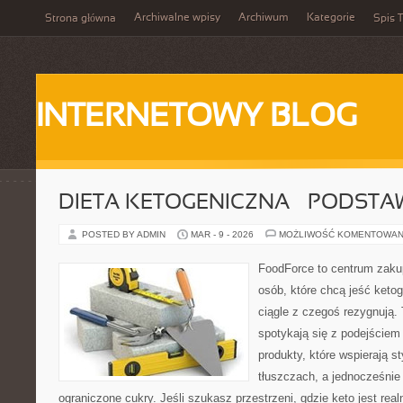
Archiwalne wpisy
Archiwum
Kategorie
Strona główna
Spis T
INTERNETOWY BLOG
DIETA KETOGENICZNA – PODSTA
POSTED BY ADMIN
MAR - 9 - 2026
MOŻLIWOŚĆ KOMENTOWAN
FoodForce to centrum zaku
osób, które chcą jeść keto
ciągle z czegoś rezygnują.
spotykają się z podejście
produkty, które wspierają s
tłuszczach, a jednocześni
ograniczone cukry. Jeśli szukasz przestrzeni, gdzie keto jest real