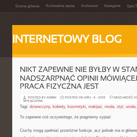
Archiwalne wpisy
Archiwum
Kategorie
Strona główna
Spis T
INTERNETOWY BLOG
NIKT ZAPEWNE NIE BYŁBY W STA
NADSZARPNĄĆ OPINII MÓWIĄCEJ 
PRACA FIZYCZNA JEST
POSTED BY ADMIN
POSTED ON GRU - 9 - 2025
MOŻLIWOŚĆ 
WYŁĄCZONA
Tagi:
dziewczyny
,
kobiety
,
kosmetyki
,
makijaż
,
moda
,
styl
,
uroda
To zapewne coś oczywistego, że pragniemy sypiać
Ciuchy mogą spełniać przeróżne funkcje, acz jednak ma w głównej