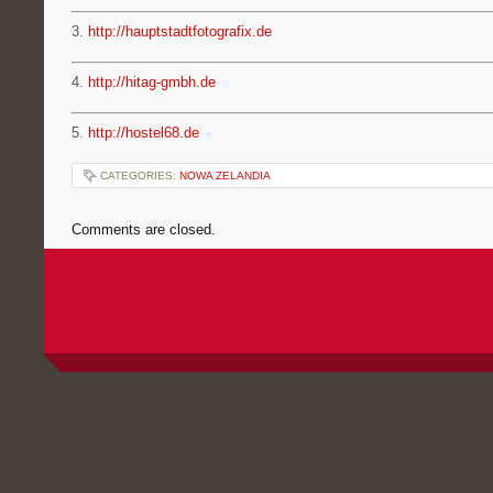
3.
http://hauptstadtfotografix.de
4.
http://hitag-gmbh.de
5.
http://hostel68.de
CATEGORIES:
NOWA ZELANDIA
Comments are closed.