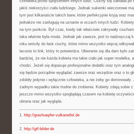
człowieka przed spojrzeniem innych ludzi. Ciuchy się zakłada po t
jakiś niekorzyści ciała ludzkiego. Jednak sukienki wieczorowe ma
tym jest kilkanaście takich barw, które perfekcyjnie kryją oraz ma
jednakże nie zasługują na uznanie w oczach innych ludzi. Kobiet
na tym punkcie. Był czas, kiedy tak właściwie zakrywały ciucham
taka właśnie była moda. Jednak jak zawsze, jest to nadzwyczaj 
roku wróciły do łask ciuchy, które mimo wszystko więcej odkrywał
lacoste to link, który to potwierdza. Ubieranie się dla dam było z
bardziej, że nie każda kobieta ma takie ciało jak super modelka, 
chodzi. Jeżeli się dopasuje profesjonalne dodatki oraz tym analo
się będzie porządnie wyglądać zawsze oraz wszędzie oraz o to gł
zdobiły jedynie i wyłącznie człowieka, a nie żeby go dominowały. J
żadnym wypadku takie trudne do zrobienia. Kobiety zdają sobie 
jeszcze mimo wszystko spoglądają czasem na kobietę oczywiście
ubrana oraz jak wygląda.
1.
http://grashuepfer-vulkaneifel.de
2.
http://gtf-bilder.de