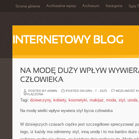
Archiwalne wpisy
Archiwum
Kategorie
Strona główna
Spis T
INTERNETOWY BLOG
NA MODĘ DUŻY WPŁYW WYWIERA
CZŁOWIEKA
POSTED BY ADMIN
POSTED ON GRU - 7 - 2025
MOŻLIWOŚĆ 
WYŁĄCZONA
Tagi:
dziewczyny
,
kobiety
,
kosmetyki
,
makijaż
,
moda
,
styl
,
uroda
Na modę wielki wpływ wywiera styl bycia człowieka
W dzisiejszych czasach ciężko jest szczegółowo sprecyzować p
tego, iż każdy ma odmienny styl, inną urodę i to ma bardzo duże