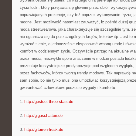
wybrana osoba się ubiera, co każdego dnia preferuje itp. Moda zd
życia ludzi, który przejawia się głównie przez ubiór, wykorzysty
poprawiających prezencję, czy też poprzez wykonywanie fryzur, j
modne. Jest możliwość natomiast zauważyć, iż pośród dużej gru
moda streetwearowa, jaka charakteryzuje się szczególnie tym, że
nie ogranicza się do poszczególnych krojów, kolorów itp. Jest to
wyrażać siebie, a jednocześnie eksponować własną urodę i równi
komfort w codziennym życiu. Oczywiście patrząc na aktualne wi
przez media, niezwykle spore znaczenie w modzie posiada ludzka
prezentuje korzystniejsze predyspozycje pod względem wyglądu, t
przez fachowców, którzy tworzą trendy modowe. Tak naprawdę m
sam sobie, bo nie tylko musi ona umożliwiać korzystniejszą preze
gwarantować człowiekowi poczucie wygody i komfortu.
1.
http://gestuet-three-stars.de
2.
http://gigaschatten.de
3.
http://gitarren-freak.de