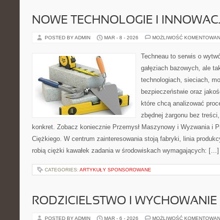
NOWE TECHNOLOGIE I INNOWAC
POSTED BY ADMIN
MAR - 8 - 2026
MOŻLIWOŚĆ KOMENTOWAN
Techneau to serwis o wytw
gałęziach bazowych, ale ta
technologiach, sieciach, mo
bezpieczeństwie oraz jakośc
które chcą analizować pro
zbędnej żargonu bez treści,
konkret. Zobacz koniecznie Przemysł Maszynowy i Wyzwania i P
Ciężkiego. W centrum zainteresowania stoją fabryki, linia produkc
robią ciężki kawałek zadania w środowiskach wymagających: […]
CATEGORIES:
ARTYKUŁY SPONSOROWANE
RODZICIELSTWO I WYCHOWANIE
POSTED BY ADMIN
MAR - 6 - 2026
MOŻLIWOŚĆ KOMENTOWAN