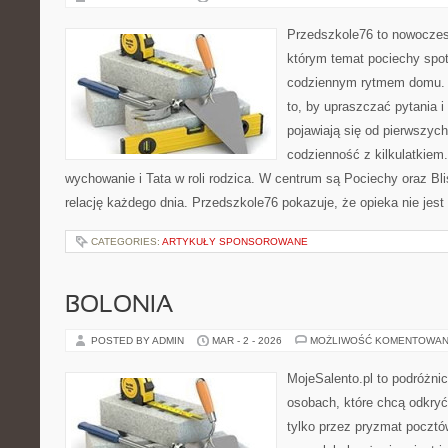
Przedszkole76 to nowoczesn
którym temat pociechy spot
codziennym rytmem domu. T
to, by upraszczać pytania 
pojawiają się od pierwszyc
codzienność z kilkulatkiem
wychowanie i Tata w roli rodzica. W centrum są Pociechy oraz Blis
relację każdego dnia. Przedszkole76 pokazuje, że opieka nie jest
CATEGORIES:
ARTYKUŁY SPONSOROWANE
BOLONIA
POSTED BY ADMIN
MAR - 2 - 2026
MOŻLIWOŚĆ KOMENTOWAN
MojeSalento.pl to podróżni
osobach, które chcą odkryć
tylko przez pryzmat pocztó