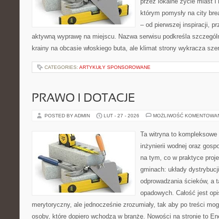
przez lokalne życie miast i
którym pomysły na city bre
– od pierwszej inspiracji, 
aktywną wyprawę na miejscu. Nazwa serwisu podkreśla szczególną
krainy na obcasie włoskiego buta, ale klimat strony wykracza szer
CATEGORIES:
ARTYKUŁY SPONSOROWANE
PRAWO I DOTACJE
POSTED BY ADMIN
LUT - 27 - 2026
MOŻLIWOŚĆ KOMENTOWA
Ta witryna to kompleksowe 
inżynierii wodnej oraz gosp
na tym, co w praktyce proje
gminach: układy dystrybucj
odprowadzania ścieków, a 
opadowych. Całość jest op
merytoryczny, ale jednocześnie zrozumiały, tak aby po treści mogl
osoby, które dopiero wchodzą w branżę. Nowości na stronie to En