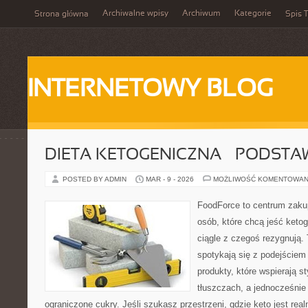
Archiwalne wpisy
Archiwum
Kategorie
Strona główna
Spis T
INTERNETOWY BLOG
DIETA KETOGENICZNA – PODSTA
POSTED BY ADMIN
MAR - 9 - 2026
MOŻLIWOŚĆ KOMENTOWAN
FoodForce to centrum zaku
osób, które chcą jeść keto
ciągle z czegoś rezygnują.
spotykają się z podejście
produkty, które wspierają s
tłuszczach, a jednocześni
ograniczone cukry. Jeśli szukasz przestrzeni, gdzie keto jest real