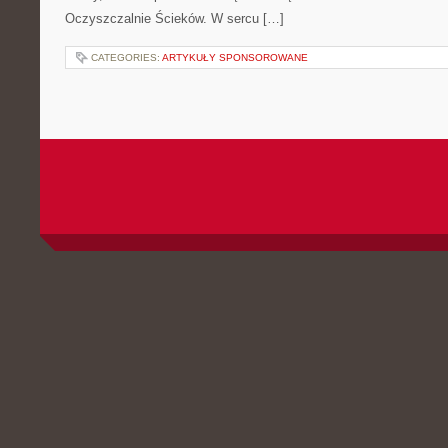
Oczyszczalnie Ścieków. W sercu […]
CATEGORIES:
ARTYKUŁY SPONSOROWANE